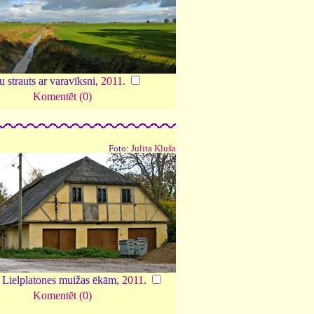
 strauts ar varavīksni,
2011
.
Komentēt (0)
Foto:
Julita Kluša
 Lielplatones muižas ēkām,
2011
.
Komentēt (0)