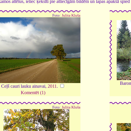
tīkamos attēlus, ieliec ķeksīti pie attiecīgām bildēm un lapas apakšā spi
Foto:
Julita Kluša
Barone
Ceļš cauri lauku ainavai,
2011
.
Komentēt (1)
Foto:
Julita Kluša