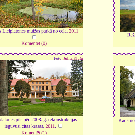
s Lielplatones muižas parkā no ceļa,
2011
.
Režu
Komentēt (0)
Foto:
Julita Kluša
platones pils pēc 2008. g. rekonstrukcijas
Kāda no
ieguvusi citas krāsas,
2011
.
Komentēt (1)