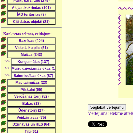
Konkrētas celtnes, veidojumi
>>
>>
>>
Vērtējums ietekmē attēla