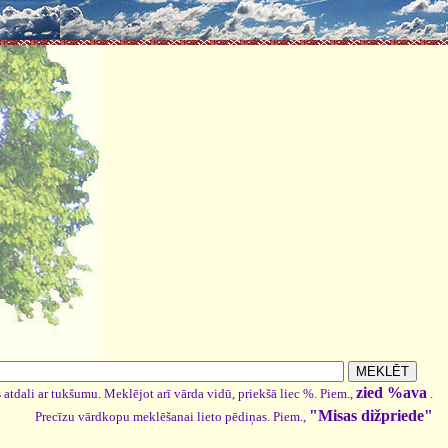
zied %ava
 atdali ar tukšumu. Meklējot arī vārda vidū, priekšā liec %. Piem.,
.
"Misas dižpriede"
Precīzu vārdkopu meklēšanai lieto pēdiņas. Piem.,