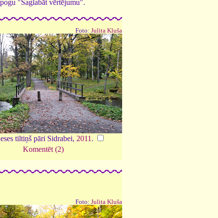
ed pogu "Saglabāt vērtējumu".
Foto:
Julita Kluša
ses tiltiņš pāri Sidrabei,
2011
.
Komentēt (2)
Foto:
Julita Kluša