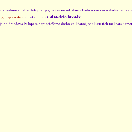
s atrodamās dabas fotogrāfijas, ja tas netiek darīts kāda apmaksāta darba ietvaro
daba.dziedava.lv
.
ogrāfijas autoru
un atsauci uz
cija no dziedava.lv lapām nepieciešama darba veikšanai, par kuru tiek maksāts, izma