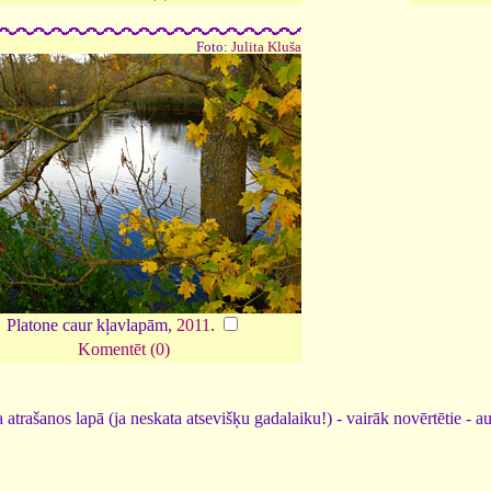
Foto:
Julita Kluša
Platone caur kļavlapām,
2011
.
Komentēt (0)
 atrašanos lapā (ja neskata atsevišķu gadalaiku!) - vairāk novērtētie - a