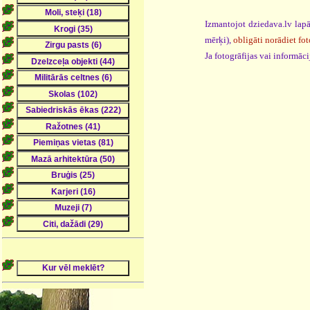
Izmantojot dziedava.lv lapā
mērķi),
obligāti norādiet fot
Ja fotogrāfijas vai informā