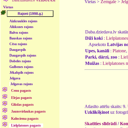
Daba.dziedava.lv
VEIDOTĀJI
Vietas >
Zemgale
>
Jel
Vietas
Aizkraukles rajons
Alūksnes rajons
Daba.dziedava.lv skatāmi
Balvu rajons
Diži koki
:
Lielplatones
Bauskas rajons
Apsekoto
Latvijas n
Cēsu rajons
Daugavpils
Upes, kanāli
:
Platone
Daugavpils rajons
Parki, dārzi, zoo
:
Lie
Dobeles rajons
Muižas
:
Lielplatones 
Gulbenes rajons
Jēkabpils rajons
Jelgava
Jelgavas rajons
Cenu pagasts
Elejas pagasts
Glūdas pagasts
Atlasīto attēlu skaits: 9
Jaunsvirlaukas pagasts
Uzklikšķinot
uz fotogrā
Kalnciema pagasts
Skatīties slīdrādi
/
Kome
Lielplatones pagasts