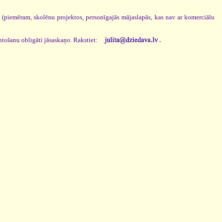
s (piemēram, skolēnu projektos, personīgajās mājaslapās, kas nav ar komerciālu
.
ntošanu obligāti jāsaskaņo. Rakstiet: