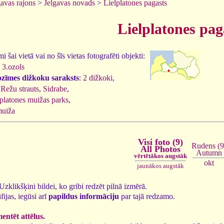
gavas rajons
>
Jelgavas novads
>
Lielplatones pagasts
Lielplatones pag
 šai vietā vai no šīs vietas fotografēti objekti:
 3.ozols
ozīmes dižkoku saraksts
:
2 dižkoki
,
,
Režu strauts
,
Sidrabe
,
lplatones muižas parks
,
muiža
Visi foto (9)
Rudens (9
All Photos
Autumn
vērtētākos augstāk
okt
jaunākos augstāk
. Uzklikšķini bildei, ko gribi redzēt pilnā izmērā.
fijas, iegūsi arī
papildus informāciju
par tajā redzamo.
ntēt attēlus.