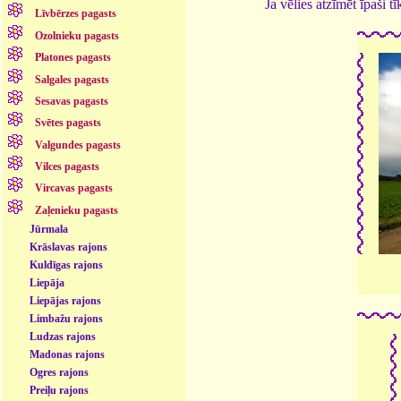
Ja vēlies atzīmēt īpaši 
Līvbērzes pagasts
Ozolnieku pagasts
Platones pagasts
Salgales pagasts
Sesavas pagasts
Svētes pagasts
Valgundes pagasts
Vilces pagasts
Vircavas pagasts
Zaļenieku pagasts
Jūrmala
Krāslavas rajons
Kuldīgas rajons
Liepāja
Liepājas rajons
Limbažu rajons
Ludzas rajons
Madonas rajons
Ogres rajons
Preiļu rajons