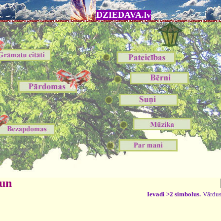
DZIEDAVA.lv
 un
Ievadi >2 simbolus.
Vārdus