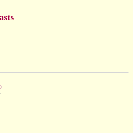
asts
)