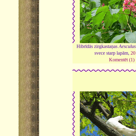
Hibrīdās zirgkastaņas
Aesculus
svece starp lapām,
20
Komentēt (1)