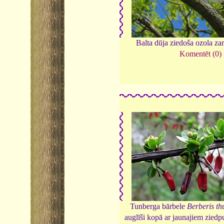
Balta dūja ziedoša ozola za
Komentēt (0)
Tunberga bārbele
Berberis th
auglīši kopā ar jaunajiem zie