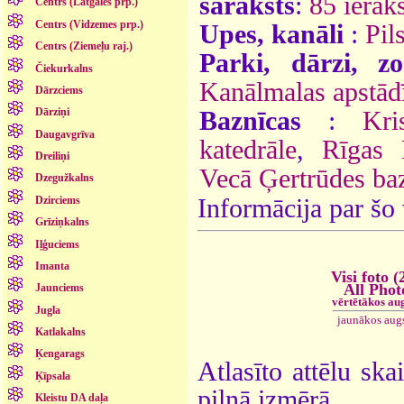
saraksts
:
85 ieraks
Centrs (Latgales prp.)
Centrs (Vidzemes prp.)
Upes, kanāli
:
Pil
Centrs (Ziemeļu raj.)
Parki, dārzi, z
Čiekurkalns
Kanālmalas apstād
Dārzciems
Dārziņi
Baznīcas
:
Kri
Daugavgrīva
katedrāle
,
Rīgas 
Dreiliņi
Vecā Ģertrūdes ba
Dzegužkalns
Informācija par šo
Dzirciems
Grīziņkalns
Iļģuciems
Imanta
Visi foto (
All Phot
Jaunciems
vērtētākos au
Jugla
jaunākos aug
Katlakalns
Ķengarags
Atlasīto attēlu ska
Ķīpsala
pilnā izmērā.
Kleistu DA daļa