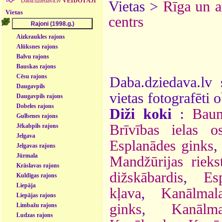
Daba.dziedava.lv
VEIDOTĀJI
Vietas >
Rīga un 
Vietas
centrs
Aizkraukles rajons
Alūksnes rajons
Balvu rajons
Bauskas rajons
Cēsu rajons
Daba.dziedava.lv 
Daugavpils
vietas fotografēti o
Daugavpils rajons
Dobeles rajons
Diži koki
:
Baum
Gulbenes rajons
Brīvības ielas os
Jēkabpils rajons
Jelgava
Esplanādes ginks
Jelgavas rajons
Jūrmala
Mandžūrijas rieks
Krāslavas rajons
dižskābardis
,
Es
Kuldīgas rajons
Liepāja
kļava
,
Kanālmal
Liepājas rajons
ginks
,
Kanālm
Limbažu rajons
Ludzas rajons