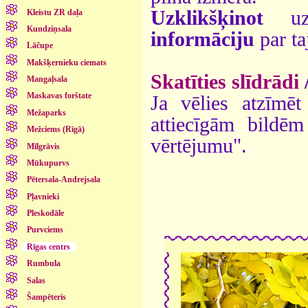
Uzklikšķinot
uz 
Kleistu ZR daļa
Kundziņsala
informāciju
par ta
Lāčupe
Makšķernieku ciemats
Skatīties slīdrādi
Mangaļsala
Maskavas forštate
Ja vēlies atzīmēt 
Mežaparks
attiecīgām bildē
Mežciems (Rīgā)
vērtējumu".
Mīlgrāvis
Mūkupurvs
Pētersala-Andrejsala
Pļavnieki
Pleskodāle
Purvciems
Rīgas centrs
Rumbula
Salas
Šampēteris