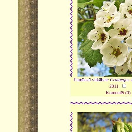
Pamīkstā vilkābele
Crataegus 
2011
.
Komentēt (0)