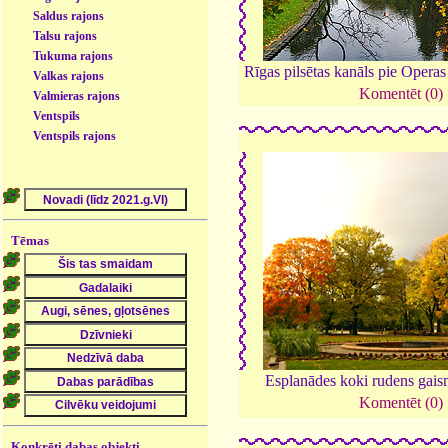
Saldus rajons
Talsu rajons
Tukuma rajons
Rīgas pilsētas kanāls pie Operas
Valkas rajons
Komentēt (0)
Valmieras rajons
Ventspils
Ventspils rajons
Tēmas
Esplanādes koki rudens gai
Komentēt (0)
Konkrēti dabas objekti