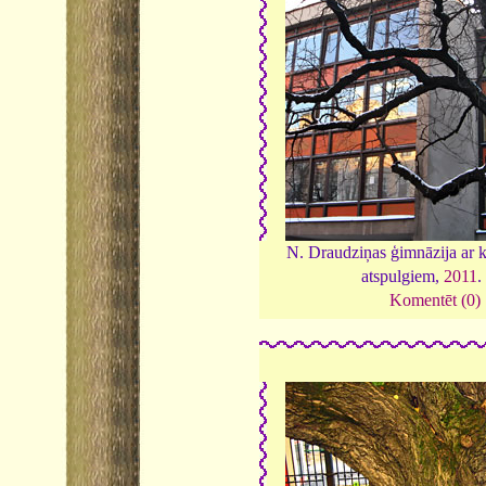
N. Draudziņas ģimnāzija ar k
atspulgiem,
2011
Komentēt (0)