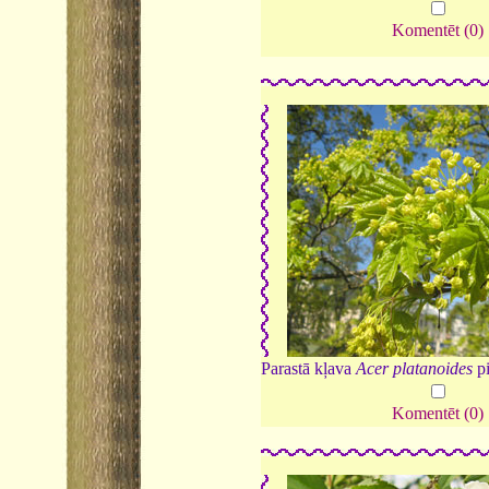
Komentēt (0)
Parastā kļava
Acer platanoides
pi
Komentēt (0)