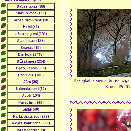
Bastejkalns ziemā, tumsā, izga
Komentēt (0)