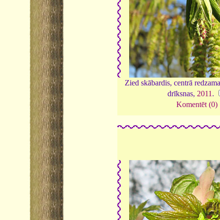
Zied skābardis, centrā redzama
drīksnas,
2011
.
Komentēt (0)