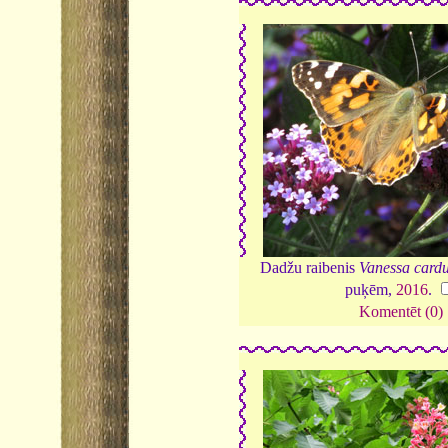
Dadžu raibenis
Vanessa cardu
puķēm,
2016
.
Komentēt (0)