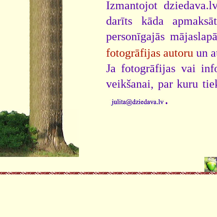
Izmantojot dziedava.lv
darīts kāda apmaksāt
personīgajās mājaslap
fotogrāfijas autoru
un a
Ja fotogrāfijas vai i
veikšanai, par kuru ti
.