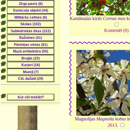
Kanālmalas kizils
Cornus mas
ko
Komentēt (0)
Magnolijas
Magnolia kobus
li
2013
.