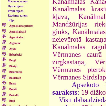
Kanālmalas Kanā
Madonas rajons
Ogres rajons
Kanālmalas kras
Preiļu rajons
kļava
,
Kanālma
Rēzeknes rajons
Rīga
Mandžūrijas riek
Āgenskalna priedes
ginks
,
Kanālmalas
Āgenskalna Z
neievērotā kastaņ
Āgenskalns
Atgāzene
Kanālmalas ragu
Avoti
Vērmanes caurā 
Beberbeķi
zirgkastaņa
,
Vē
Berģi
Bieriņi
Vērmanes pterokā
Bišumuiža
Vērmanes Sirdslapu
Bolderāja
Apsekoto
Brasa
Brekši
saraksts
:
19 dižko
Bukulti
Visu daba.dzieda
Buļļi