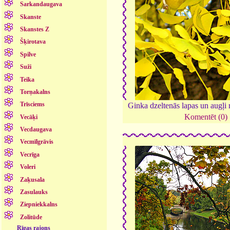
Sarkandaugava
Skanste
Skanstes Z
Šķirotava
Spilve
Suži
Teika
Torņakalns
Trīsciems
Ginka dzeltenās lapas un augļi
Komentēt (0)
Vecāķi
Vecdaugava
Vecmīlgrāvis
Vecrīga
Voleri
Zaķusala
Zasulauks
Ziepniekkalns
Zolitūde
Rīgas rajons