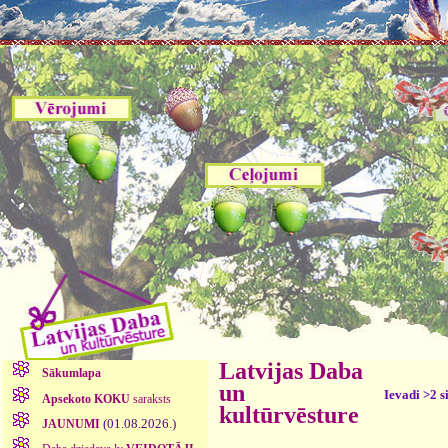
Latvijas Daba
Sākumlapa
un
Ievadi >2 s
Apsekoto KOKU
saraksts
kultūrvēsture
(01.08.2026.)
JAUNUMI