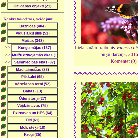
Konkrētas celtnes, veidojumi
>>
Lielais nātru raibenis
Vanessa at
puķu dārziņā,
2016
>>
Komentēt (0)
>>