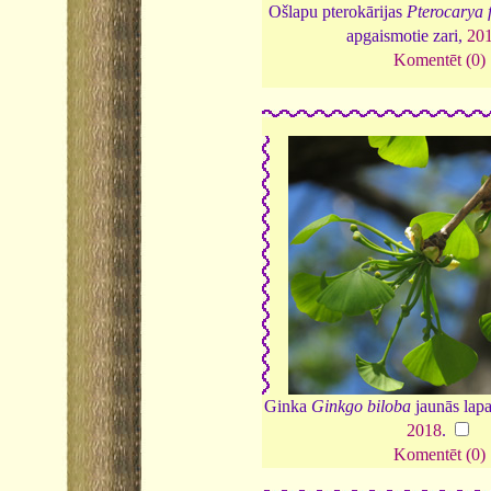
Ošlapu pterokārijas
Pterocarya f
apgaismotie zari,
20
Komentēt (0)
Ginka
Ginkgo biloba
jaunās lapa
2018
.
Komentēt (0)