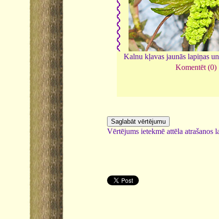
Kalnu kļavas jaunās lapiņas un
Komentēt (0)
Vērtējums ietekmē attēla atrašanos la