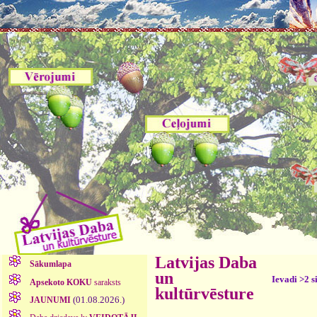
Latvijas Daba
Sākumlapa
un
Ievadi >2 s
Apsekoto KOKU
saraksts
kultūrvēsture
(01.08.2026.)
JAUNUMI