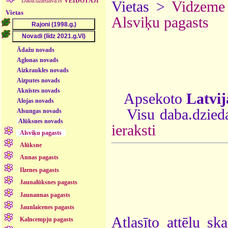
Daba.dziedava.lv
VEIDOTĀJI
Vietas >
Vidzeme
Vietas
Alsviķu pagasts
Ādažu novads
Aglonas novads
Aizkraukles novads
Aizputes novads
Aknīstes novads
Apsekoto
Latvij
Alojas novads
Visu daba.dzieda
Alsungas novads
Alūksnes novads
ieraksti
Alsviķu pagasts
Alūksne
Annas pagasts
Ilzenes pagasts
Jaunalūksnes pagasts
Jaunannas pagasts
Jaunlaicenes pagasts
Atlasīto attēlu sk
Kalncempju pagasts