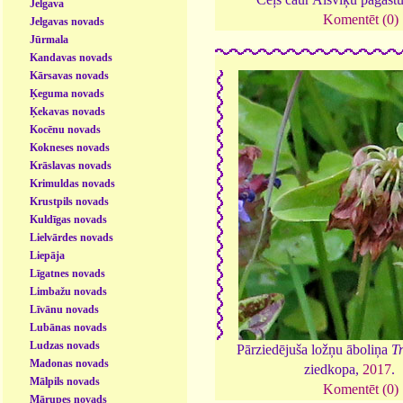
Jelgava
Komentēt (0)
Jelgavas novads
Jūrmala
Kandavas novads
Kārsavas novads
Ķeguma novads
Ķekavas novads
Kocēnu novads
Kokneses novads
Krāslavas novads
Krimuldas novads
Krustpils novads
Kuldīgas novads
Lielvārdes novads
Liepāja
Līgatnes novads
Limbažu novads
Līvānu novads
Lubānas novads
Ludzas novads
Pārziedējuša ložņu āboliņa
T
Madonas novads
ziedkopa,
2017
.
Mālpils novads
Komentēt (0)
Mārupes novads