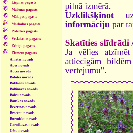
Liepnas pagasts
pilnā izmērā.
Malienas pagasts
Uzklikšķinot
uz 
Mālupes pagasts
informāciju
par ta
Mārkalnes pagasts
Pededzes pagasts
Veclaicenes pagasts
Skatīties slīdrādi
Zeltiņu pagasts
Ja vēlies atzīmēt 
Ziemeru pagasts
attiecīgām bildē
Amatas novads
Apes novads
vērtējumu".
Auces novads
Babītes novads
Baldones novads
Baltinavas novads
Balvu novads
Bauskas novads
Beverīnas novads
Brocēnu novads
Burtnieku novads
Carnikavas novads
Cēsu novads