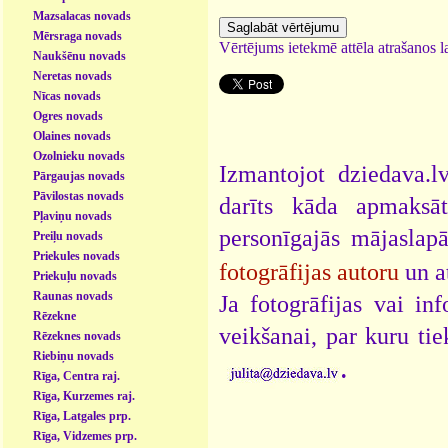
Mazsalacas novads
Mērsraga novads
Vērtējums ietekmē attēla atrašanos la
Naukšēnu novads
Neretas novads
Nīcas novads
Ogres novads
Olaines novads
Ozolnieku novads
Izmantojot dziedava.lv
Pārgaujas novads
Pāvilostas novads
darīts kāda apmaksāt
Pļaviņu novads
personīgajās mājaslap
Preiļu novads
Priekules novads
fotogrāfijas autoru
un a
Priekuļu novads
Raunas novads
Ja fotogrāfijas vai i
Rēzekne
veikšanai, par kuru ti
Rēzeknes novads
Riebiņu novads
.
Rīga, Centra raj.
Rīga, Kurzemes raj.
Rīga, Latgales prp.
Rīga, Vidzemes prp.