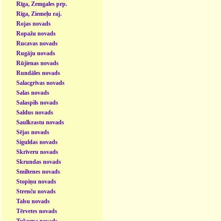
Rīga, Zemgales prp.
Rīga, Ziemeļu raj.
Rojas novads
Ropažu novads
Rucavas novads
Rugāju novads
Rūjienas novads
Rundāles novads
Salacgrīvas novads
Salas novads
Salaspils novads
Saldus novads
Saulkrastu novads
Sējas novads
Siguldas novads
Skrīveru novads
Skrundas novads
Smiltenes novads
Stopiņu novads
Strenču novads
Talsu novads
Tērvetes novads
Tukuma novads