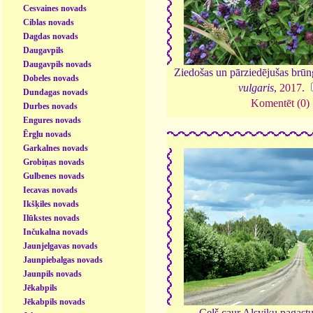
Cesvaines novads
Ciblas novads
Dagdas novads
Daugavpils
Daugavpils novads
Ziedošas un pārziedējušas brūn
Dobeles novads
vulgaris
,
2017
.
Dundagas novads
Komentēt (0)
Durbes novads
Engures novads
Ērgļu novads
Garkalnes novads
Grobiņas novads
Gulbenes novads
Iecavas novads
Ikšķiles novads
Ilūkstes novads
Inčukalna novads
Jaunjelgavas novads
Jaunpiebalgas novads
Jaunpils novads
Jēkabpils
Jēkabpils novads
Ceļš caur Alsviķu pagast