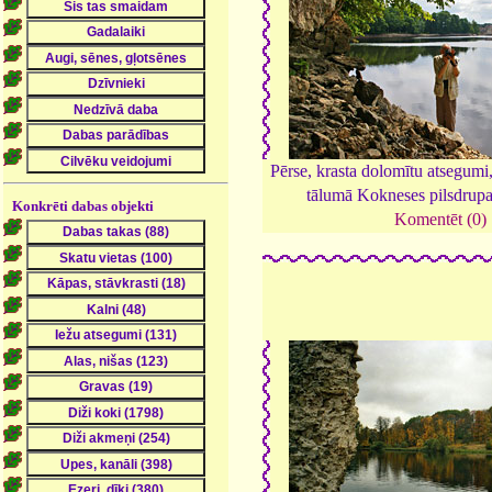
Pērse, krasta dolomītu atsegumi
tālumā Kokneses pilsdrup
Konkrēti dabas objekti
Komentēt (0)