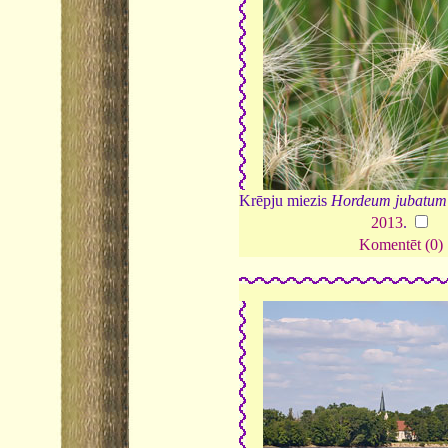
Krēpju miezis
Hordeum jubatum
2013
.
Komentēt (0)