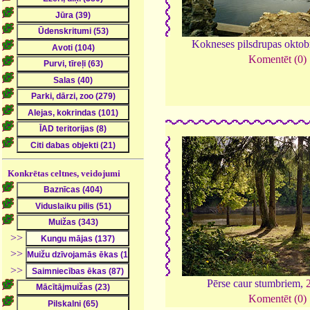
Kokneses pilsdrupas oktob
Komentēt (0)
Konkrētas celtnes, veidojumi
>>
>>
>>
Pērse caur stumbriem,
Komentēt (0)