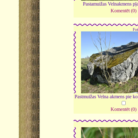
Pastamuižas Velnakmens pļ
Komentēt (0)
Fo
Pastmuižas Velna akmens pie k
Komentēt (0)