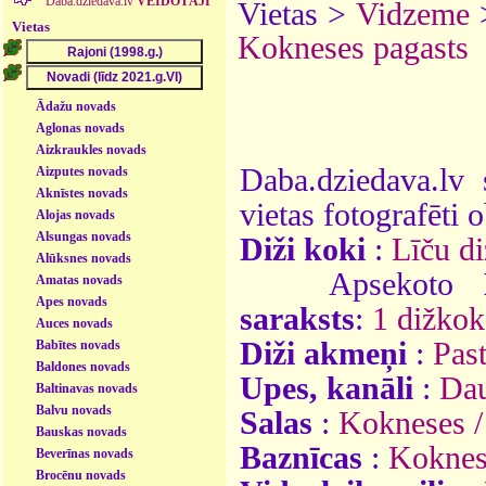
Daba.dziedava.lv
VEIDOTĀJI
Vietas >
Vidzeme
Vietas
Kokneses pagasts
Ādažu novads
Aglonas novads
Aizkraukles novads
Daba.dziedava.lv 
Aizputes novads
Aknīstes novads
vietas fotografēti o
Alojas novads
Alsungas novads
Diži koki
:
Līču di
Alūksnes novads
Apsekoto
Amatas novads
Apes novads
saraksts
:
1 dižkok
Auces novads
Diži akmeņi
:
Pas
Babītes novads
Baldones novads
Upes, kanāli
:
Da
Baltinavas novads
Balvu novads
Salas
:
Kokneses /
Bauskas novads
Baznīcas
:
Koknese
Beverīnas novads
Brocēnu novads