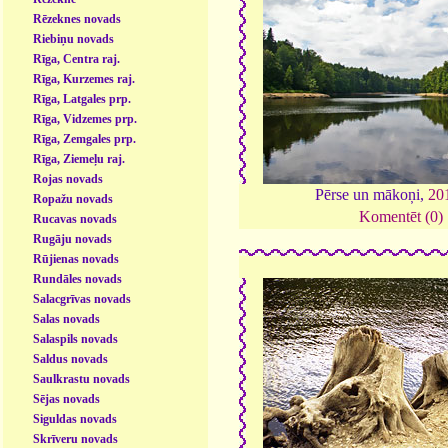
Rēzeknes novads
Riebiņu novads
Rīga, Centra raj.
Rīga, Kurzemes raj.
Rīga, Latgales prp.
Rīga, Vidzemes prp.
Rīga, Zemgales prp.
Rīga, Ziemeļu raj.
Rojas novads
Pērse un mākoņi,
20
Ropažu novads
Komentēt (0)
Rucavas novads
Rugāju novads
Rūjienas novads
Rundāles novads
Salacgrīvas novads
Salas novads
Salaspils novads
Saldus novads
Saulkrastu novads
Sējas novads
Siguldas novads
Skrīveru novads