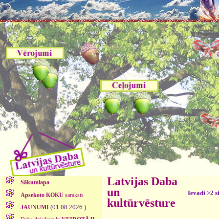
Latvijas Daba
Sākumlapa
un
Ievadi >2 s
Apsekoto KOKU
saraksts
kultūrvēsture
(01.08.2026.)
JAUNUMI