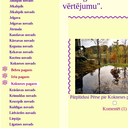
Jaunpils novads
vērtējumu".
Jēkabpils
Jēkabpils novads
Jelgava
Jelgavas novads
Jūrmala
Kandavas novads
Kārsavas novads
Ķeguma novads
Ķekavas novads
Kocēnu novads
Kokneses novads
Bebru pagasts
Iršu pagasts
Kokneses pagasts
Krāslavas novads
Krimuldas novads
Pārplūdusi Pērse pie Kokneses 
Krustpils novads
Kuldīgas novads
Komentēt (1)
Lielvārdes novads
Liepāja
Līgatnes novads