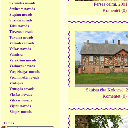
Skrundas novads
Pērses celmi,
2001
Smiltenes novads
Komentēt (0)
Stopiņu novads
Strenču novads
Talsu novads
Tērvetes novads
Tukuma novads
Vaiņodes novads
Valkas novads
Valmiera
Varakļānu novads
Vārkavas novads
Vecpiebalgas novads
Vecumnieku novads
Ventspils
Ventspils novads
Skaista ēka Koknesē,
Viesītes novads
Komentēt (0)
Viļakas novads
Viļānu novads
Zilupes novads
Tēmas