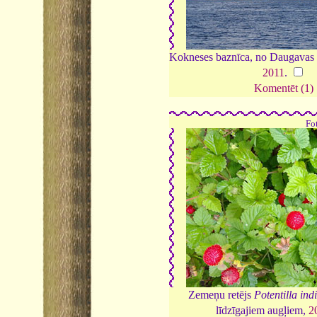
Kokneses baznīca, no Daugavas o
2011
.
Komentēt (1)
Fo
Zemeņu retējs
Potentilla ind
līdzīgajiem augļiem,
2