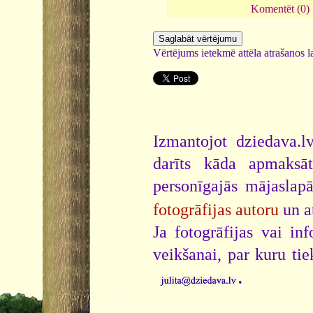
Komentēt (0)
Vērtējums ietekmē attēla atrašanos la
Izmantojot dziedava.lv
darīts kāda apmaksāt
personīgajās mājaslap
fotogrāfijas autoru
un a
Ja fotogrāfijas vai i
veikšanai, par kuru ti
.