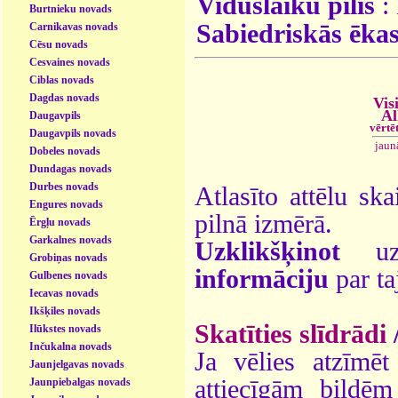
Viduslaiku pilis
:
Burtnieku novads
Sabiedriskās ēka
Carnikavas novads
Cēsu novads
Cesvaines novads
Ciblas novads
Dagdas novads
Vis
Al
Daugavpils
vērtē
Daugavpils novads
jaun
Dobeles novads
Dundagas novads
Durbes novads
Atlasīto attēlu ska
Engures novads
pilnā izmērā.
Ērgļu novads
Garkalnes novads
Uzklikšķinot
uz 
Grobiņas novads
informāciju
par ta
Gulbenes novads
Iecavas novads
Ikšķiles novads
Skatīties slīdrādi
Ilūkstes novads
Inčukalna novads
Ja vēlies atzīmēt 
Jaunjelgavas novads
attiecīgām bildē
Jaunpiebalgas novads