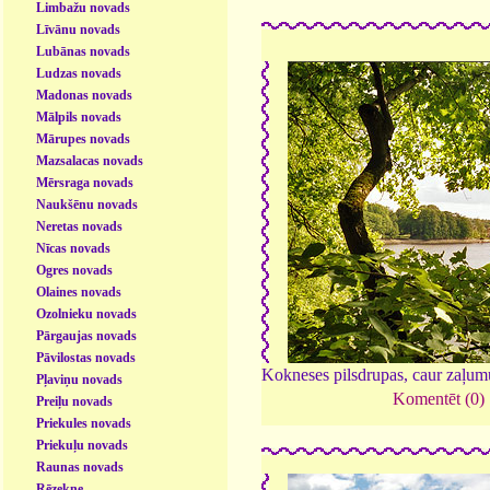
Limbažu novads
Līvānu novads
Lubānas novads
Ludzas novads
Madonas novads
Mālpils novads
Mārupes novads
Mazsalacas novads
Mērsraga novads
Naukšēnu novads
Neretas novads
Nīcas novads
Ogres novads
Olaines novads
Ozolnieku novads
Pārgaujas novads
Pāvilostas novads
Kokneses pilsdrupas, caur zaļum
Pļaviņu novads
Komentēt (0)
Preiļu novads
Priekules novads
Priekuļu novads
Raunas novads
Rēzekne