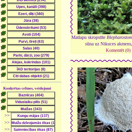
Matlapu skropstīte
Blepharostom
sūna uz Nikuces akmens
Komentēt (0)
Konkrētas celtnes, veidojumi
>>
>>
>>