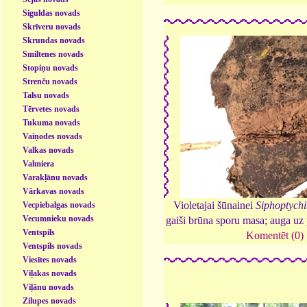
Siguldas novads
Skrīveru novads
Skrundas novads
Smiltenes novads
Stopiņu novads
Strenču novads
Talsu novads
Tērvetes novads
Tukuma novads
Vaiņodes novads
Valkas novads
Valmiera
Varakļānu novads
Vārkavas novads
Violetajai šūnainei
Siphoptych
Vecpiebalgas novads
Vecumnieku novads
gaiši brūna sporu masa; auga uz
Ventspils
Komentēt (0)
Ventspils novads
Viesītes novads
Viļakas novads
Viļānu novads
Zilupes novads