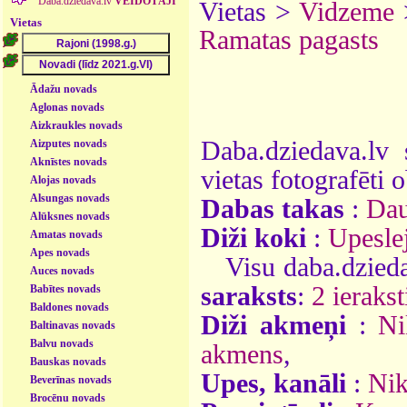
Daba.dziedava.lv
VEIDOTĀJI
Vietas >
Vidzeme
Vietas
Ramatas pagasts
Ādažu novads
Aglonas novads
Aizkraukles novads
Daba.dziedava.lv 
Aizputes novads
Aknīstes novads
vietas fotografēti o
Alojas novads
Alsungas novads
Dabas takas
:
Dau
Alūksnes novads
Diži koki
:
Upesle
Amatas novads
Apes novads
Visu daba.dzieda
Auces novads
saraksts
:
2 ierakst
Babītes novads
Baldones novads
Diži akmeņi
:
Ni
Baltinavas novads
Balvu novads
akmens
,
Bauskas novads
Upes, kanāli
:
Nik
Beverīnas novads
Brocēnu novads