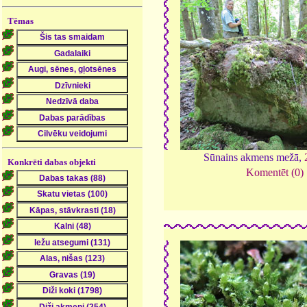
Tēmas
Sūnains akmens mežā,
Konkrēti dabas objekti
Komentēt (0)