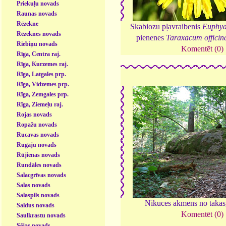
Priekuļu novads
Raunas novads
Rēzekne
Skabiozu pļavraibenis
Euphyd
Rēzeknes novads
pienenes
Taraxacum officin
Riebiņu novads
Komentēt (0)
Rīga, Centra raj.
Rīga, Kurzemes raj.
Rīga, Latgales prp.
Rīga, Vidzemes prp.
Rīga, Zemgales prp.
Rīga, Ziemeļu raj.
Rojas novads
Ropažu novads
Rucavas novads
Rugāju novads
Rūjienas novads
Rundāles novads
Salacgrīvas novads
Salas novads
Salaspils novads
Nikuces akmens no takas
Saldus novads
Komentēt (0)
Saulkrastu novads
Sējas novads