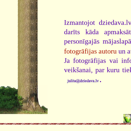
Izmantojot dziedava.lv
darīts kāda apmaksāt
personīgajās mājaslap
fotogrāfijas autoru
un a
Ja fotogrāfijas vai i
veikšanai, par kuru ti
.