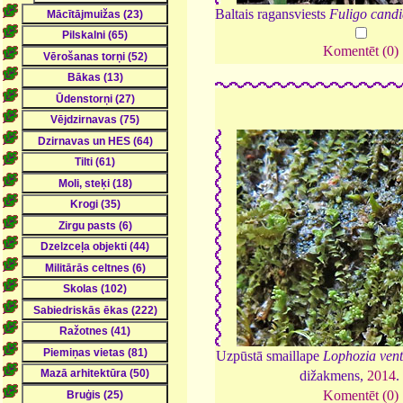
Baltais ragansviests
Fuligo cand
Komentēt (0)
Uzpūstā smaillape
Lophozia vent
dižakmens,
2014
Komentēt (0)