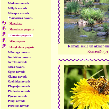
Madonas novads
Mālpils novads
Mārupes novads
Mazsalacas novads
Mazsalaca
Mazsalacas pagasts
Ramatas pagasts
Sēļu pagasts
Ramata sekla un akmeņai
Skaņkalnes pagasts
Komentēt (0)
Mērsraga novads
Naukšēnu novads
Neretas novads
Nīcas novads
Ogres novads
Olaines novads
Ozolnieku novads
Pārgaujas novads
Pāvilostas novads
Pļaviņu novads
Preiļu novads
Priekules novads