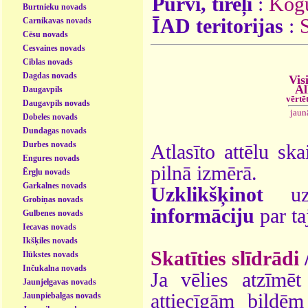
Purvi, tīreļi
:
Kogu
Burtnieku novads
ĪAD teritorijas
:
S
Carnikavas novads
Cēsu novads
Cesvaines novads
Ciblas novads
Dagdas novads
Vis
Al
Daugavpils
vērtē
Daugavpils novads
jaun
Dobeles novads
Dundagas novads
Durbes novads
Atlasīto attēlu ska
Engures novads
pilnā izmērā.
Ērgļu novads
Garkalnes novads
Uzklikšķinot
uz 
Grobiņas novads
informāciju
par ta
Gulbenes novads
Iecavas novads
Ikšķiles novads
Skatīties slīdrādi
Ilūkstes novads
Inčukalna novads
Ja vēlies atzīmēt 
Jaunjelgavas novads
attiecīgām bildē
Jaunpiebalgas novads