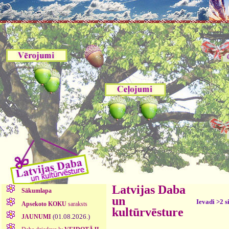
Latvijas Daba
Sākumlapa
un
Ievadi >2 s
Apsekoto KOKU
saraksts
kultūrvēsture
(01.08.2026.)
JAUNUMI