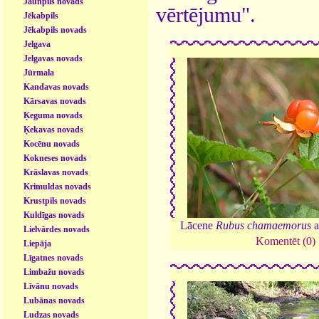
Jaunpils novads
vērtējumu".
Jēkabpils
Jēkabpils novads
Jelgava
Jelgavas novads
Jūrmala
Kandavas novads
Kārsavas novads
Ķeguma novads
Ķekavas novads
Kocēnu novads
Kokneses novads
Krāslavas novads
Krimuldas novads
Krustpils novads
Kuldīgas novads
Lācene
Rubus chamaemorus
a
Lielvārdes novads
Komentēt (0)
Liepāja
Līgatnes novads
Limbažu novads
Līvānu novads
Lubānas novads
Ludzas novads