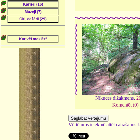
Nikuces dižakmens,
2
Komentēt (0)
Vērtējums ietekmē attēla atrašanos la