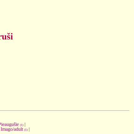
ruši
Pieaugušie
|
(1)
:
Imago/adult
|
(1)