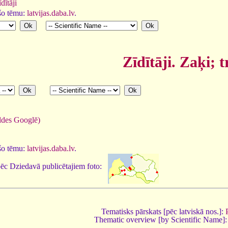
dītāji
 šo tēmu:
latvijas.daba.lv
.
Zīdītāji. Zaķi; t
ildes Googlē)
 šo tēmu:
latvijas.daba.lv
.
pēc Dziedavā publicētajiem foto:
Tematisks pārskats [pēc latviskā nos.]:
Thematic overview [by Scientific Name]