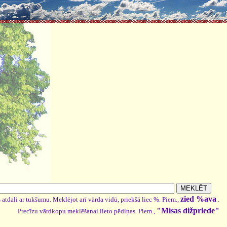
zied %ava
 atdali ar tukšumu. Meklējot arī vārda vidū, priekšā liec %. Piem.,
.
"Misas dižpriede"
Precīzu vārdkopu meklēšanai lieto pēdiņas. Piem.,