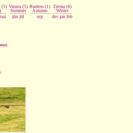
Vasara (5)
Rudens (1)
Ziema (6)
 (5)
Summer
Autumn
Winter
g
jūn
jūl
sep
dec
jan
feb
mai
uma)
u.