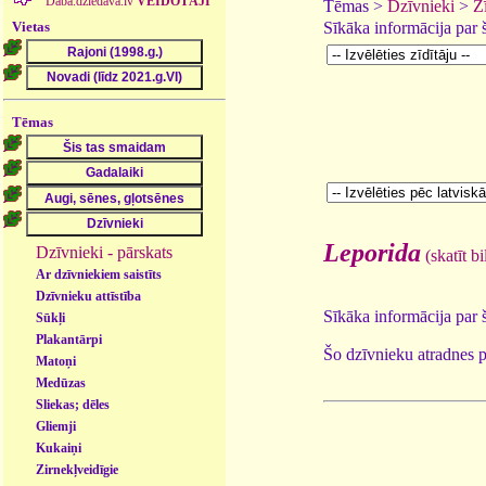
Daba.dziedava.lv
VEIDOTĀJI
Tēmas >
Dzīvnieki
>
Zī
Vietas
Sīkāka informācija par
Tēmas
Leporida
Dzīvnieki - pārskats
(skatīt b
Ar dzīvniekiem saistīts
Dzīvnieku attīstība
Sīkāka informācija par
Sūkļi
Plakantārpi
Šo dzīvnieku atradnes 
Matoņi
Medūzas
Sliekas; dēles
Gliemji
Kukaiņi
Zirnekļveidīgie