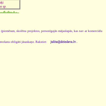
aķi
s sp.
os (piemēram, skolēnu projektos, personīgajās mājaslapās, kas nav ar komerciālu
.
antošanu obligāti jāsaskaņo. Rakstiet: