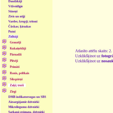
Daudzkāji
Vēžveidīgie
Sūneņi
Zivis un nēģi
Vardes; krupji; tritoni
Čūskas; ķirzakas
Putni
Zīdītāji
Grauzēji
Kukaiņēdāji
Atlasīto attēlu skaits: 2
Pārnadži
Uzklikšķinot uz
fotogrā
Uzklikšķinot uz
nosau
Plēsēji
Primāti
Ronis, pelēkais
Sikspārņi
Zaķi; truši
Zirgi
DMB indikatorsugas un SBS
- dzīvnieki
Aizsargājamie dzīvnieki
Mikroliegumu dzīvnieki
Sarkanā grāmata- dzīvnieki