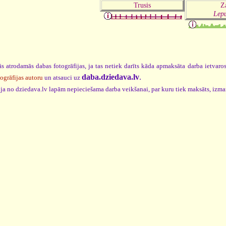
Trusis
Z
Lepu
s atrodamās dabas fotogrāfijas, ja tas netiek darīts kāda apmaksāta darba ietvar
daba.dziedava.lv
.
togrāfijas autoru
un atsauci uz
cija no dziedava.lv lapām nepieciešama darba veikšanai, par kuru tiek maksāts, izm