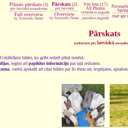
Pārskats
Pilnais pārskats
Visi foto (17)
(2)
(3)
Pavasaris
All Photos
pēc latviskā
pēc latviskā nosaukuma
Sprin
vērtētākos augstāk
Overview
Full overview
mar
apr
jaunākos augstāk
by Scientific Name
by Scientific Name
Pārskats
latviskā
(sakārtots pēc
nosauk
. Uzklikšķini bildei, ko gribi redzēt pilnā izmērā.
fijas
, iegūsi arī
papildus informāciju
par tajā redzamo.
kuma
, varēsi apskatīt arī citas bildes par šo tēmu un, iespējams, aprakst