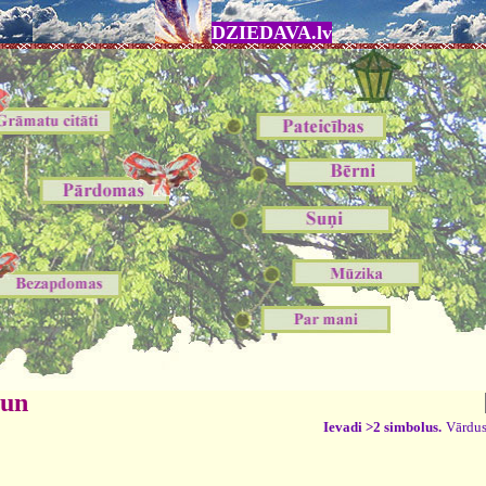
DZIEDAVA.lv
 un
Ievadi >2 simbolus.
Vārdus