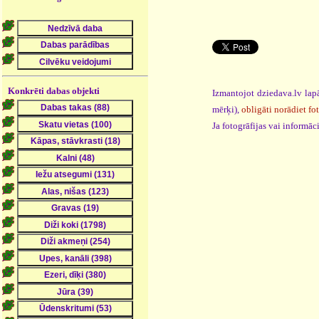
Konkrēti dabas objekti
Izmantojot dziedava.lv lapā
mērķi),
obligāti norādiet fo
Ja fotogrāfijas vai informā