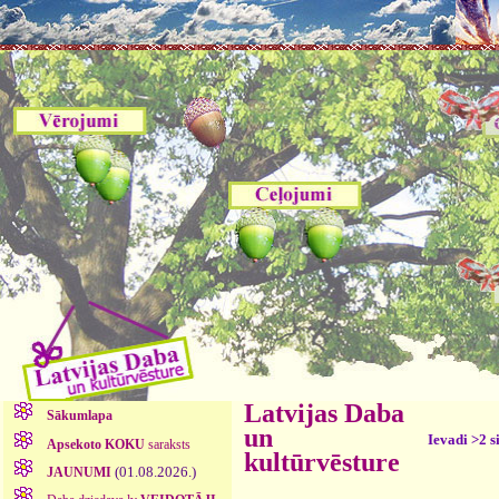
Latvijas Daba
Sākumlapa
un
Ievadi >2 s
Apsekoto KOKU
saraksts
kultūrvēsture
(01.08.2026.)
JAUNUMI