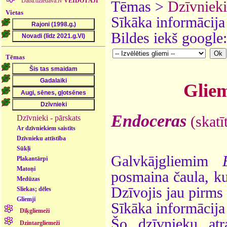
Daba.dziedava.lv
VEIDOTĀJI
Tēmas >
Dzīvnieki
Vietas
Sīkāka informācija
Bildes iekš google
Tēmas
Gliem
Endoceras
Dzīvnieki - pārskats
(skatī
Ar dzīvniekiem saistīts
Dzīvnieku attīstība
Sūkļi
Galvkājgliemim
Plakantārpi
Matoņi
posmaina čaula, kur
Medūzas
Dzīvojis jau pirms
Sliekas; dēles
Gliemji
Sīkāka informācija
Dīķgliemeži
Šo dzīvnieku atr
Dzintargliemeži