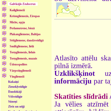
Galvkājis
Endoceras
Kailgliemeži
Krūmgliemezis, Eiropas
Micīte, upju
Perlamutrene, biezā
Plakangliemene, Baltijas
Sēdgliemene, daudzveidīgā
Smilšgliemene, lielā
Torņgliemezis, lielais
Atlasīto attēlu sk
Torņgliemezis, mazais
pilnā izmērā.
Ūdensspolītes
Vārpstiņgliemeži
Uzklikšķinot
uz 
Vīngliemeži
informāciju
par ta
Kukaiņi
Zirnekļveidīgie
Daudzkāji
Skatīties slīdrādi
Vēžveidīgie
Sūneņi
Ja vēlies atzīmēt 
Zivis un nēģi