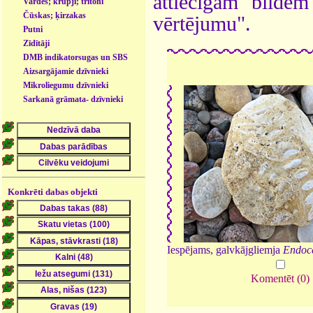
attiecīgām bildē
Vardes; krupji; tritoni
Čūskas; ķirzakas
vērtējumu".
Putni
Zīdītāji
DMB indikatorsugas un SBS
- dzīvnieki
Aizsargājamie dzīvnieki
Mikroliegumu dzīvnieki
Sarkanā grāmata- dzīvnieki
Konkrēti dabas objekti
Iespējams, galvkājgliemja
Endoc
Komentēt (0)