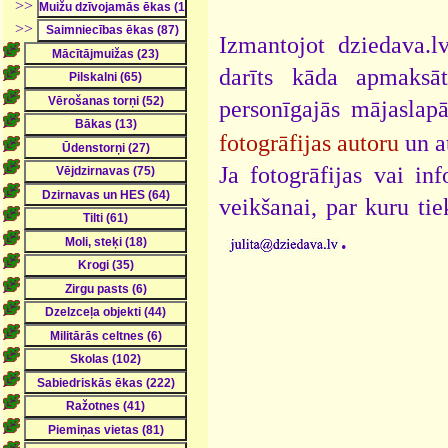
>>
>>
Izmantojot dziedava.lv
darīts kāda apmaksāt
personīgajās mājaslap
fotogrāfijas autoru
un a
Ja fotogrāfijas vai i
veikšanai, par kuru ti
.