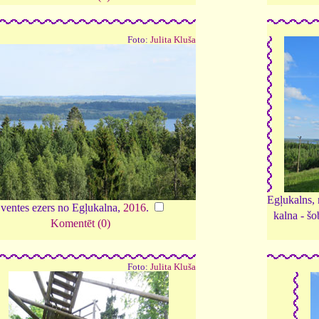
Foto:
Julita Kluša
Egļukalns, 
ventes ezers no Egļukalna,
2016
.
kalna - šo
Komentēt (0)
Foto:
Julita Kluša