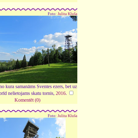
Foto:
Julita Kluša
no kura samanāms Sventes ezers, bet uz
brīd nelietojams skatu tornis,
2016
.
Komentēt (0)
Foto:
Julita Kluša