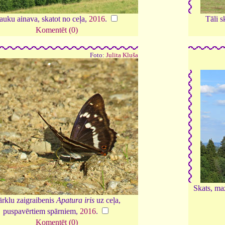
auku ainava, skatot no ceļa,
2016
.
Tāli s
Komentēt (0)
Foto:
Julita Kluša
Skats, maz
rklu zaigraibenis
Apatura iris
uz ceļa,
puspavērtiem spārniem,
2016
.
Komentēt (0)