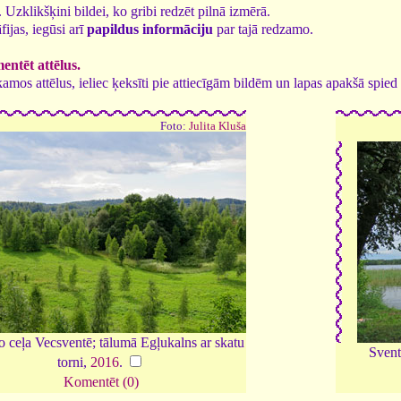
1. Uzklikšķini bildei, ko gribi redzēt pilnā izmērā.
fijas, iegūsi arī
papildus informāciju
par tajā redzamo.
ntēt attēlus.
tīkamos attēlus, ieliec ķeksīti pie attiecīgām bildēm un lapas apakšā spi
Foto:
Julita Kluša
o ceļa Vecsventē; tālumā Egļukalns ar skatu
Svent
torni,
2016
.
Komentēt (0)