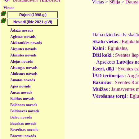
Daba.dziedava.lv
VEIDOTĀJI
Vietas >
Sēlija
>
Daugav
Vietas
Ādažu novads
Daba.dziedava.lv skatāmi
Aglonas novads
Skatu vietas
:
Egļukaln
Aizkraukles novads
Kalni
:
Egļukalns
,
Aizputes novads
Diži koki
:
Sventes liep
Aknīstes novads
Alojas novads
Apsekoto
Latvijas n
Alsungas novads
Ezeri, dīķi
:
Sventes ez
Alūksnes novads
ĪAD teritorijas
:
Augšz
Amatas novads
Baznīcas
:
Sventes Rom
Apes novads
Muižas
:
Jaunsventes 
Auces novads
Vērošanas torņi
:
Egļu
Babītes novads
Baldones novads
Baltinavas novads
Balvu novads
Bauskas novads
Beverīnas novads
Brocēnu novads