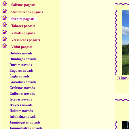
Salienas pagasts
Skrudalienas pagasts
Sventes pagasts
Tabores pagasts
Vaboles pagasts
Vecsalienas pagasts
Višķu pagasts
Dobeles novads
Dundagas novads
Durbes novads
Engures novads
Ērgļu novads
Ainava
Garkalnes novads
Grobiņas novads
Gulbenes novads
Iecavas novads
Ikšķiles novads
Ilūkstes novads
Inčukalna novads
Jaunjelgavas novads
Jaunpiebalgas novads