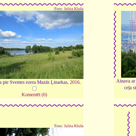
Foto:
Julita Kluša
Ainava ar
 pie Sventes ezera Mazās Ļinarkas,
2016
.
ceļa s
Komentēt (0)
Foto:
Julita Kluša