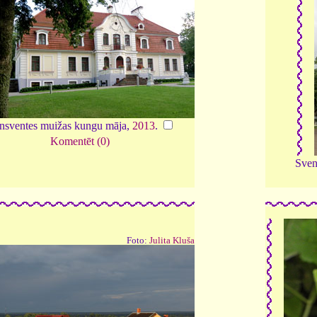
nsventes muižas kungu māja,
2013
.
Komentēt (0)
Sven
Foto:
Julita Kluša