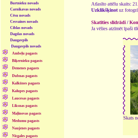
Burtnieku novads
Atlasīto attēlu skaits: 2
Carnikavas novads
Uzklikšķinot
uz fotogrā
Cēsu novads
Cesvaines novads
Skatīties slīdrādi
/
Kome
Ciblas novads
Ja vēlies atzīmēt īpaši 
Dagdas novads
Daugavpils
Daugavpils novads
Ambeļu pagasts
Biķernieku pagasts
Demenes pagasts
Dubnas pagasts
Kalkūnes pagasts
Kalupes pagasts
Laucesas pagasts
Līksnas pagasts
Maļinovas pagasts
Skats n
Medumu pagasts
Naujenes pagasts
Nīcgales pagasts