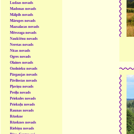
Ludzas novads
Madonas novads
Mālpils novads
Mārupes novads
Mazsalacas novads
Mērsraga novads
Naukšēnu novads
Neretas novads
Nīcas novads
Ogres novads
Olaines novads
Ozolnieku novads
Pārgaujas novads
Pāvilostas novads
Pļaviņu novads
Preiļu novads
Priekules novads
Priekuļu novads
Raunas novads
Rēzekne
Rēzeknes novads
Riebiņu novads