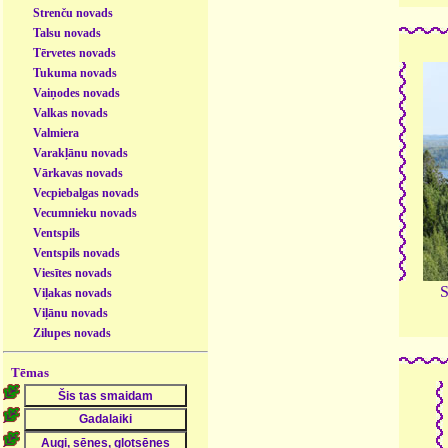
Strenču novads
Talsu novads
Tērvetes novads
Tukuma novads
Vaiņodes novads
Valkas novads
Valmiera
Varakļānu novads
Vārkavas novads
Vecpiebalgas novads
Vecumnieku novads
Ventspils
Ventspils novads
Viesītes novads
S
Viļakas novads
Viļānu novads
Zilupes novads
Tēmas