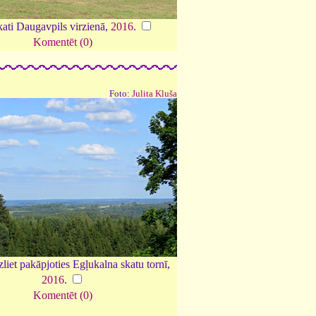
kati Daugavpils virzienā,
2016
.
Komentēt (0)
Foto:
Julita Kluša
liet pakāpjoties Egļukalna skatu tornī,
2016
.
Komentēt (0)