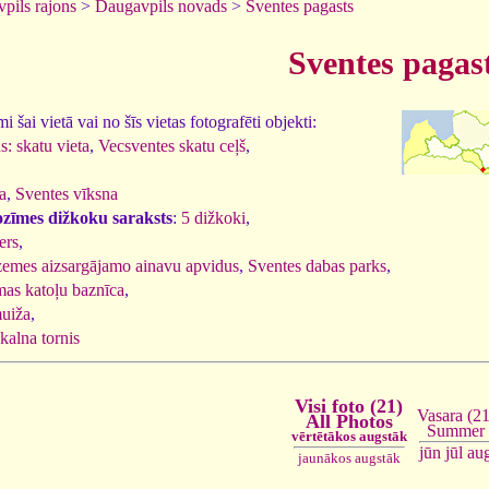
pils rajons
>
Daugavpils novads
>
Sventes pagasts
Sventes pagas
 šai vietā vai no šīs vietas fotografēti objekti:
s: skatu vieta
,
Vecsventes skatu ceļš
,
a
,
Sventes vīksna
ozīmes dižkoku saraksts
:
5 dižkoki
,
ers
,
emes aizsargājamo ainavu apvidus
,
Sventes dabas parks
,
as katoļu baznīca
,
muiža
,
kalna tornis
Visi foto (21)
Vasara (21
All Photos
Summer
vērtētākos augstāk
jūn
jūl
au
jaunākos augstāk