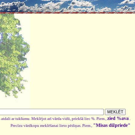
zied %ava
 atdali ar tukšumu. Meklējot arī vārda vidū, priekšā liec %. Piem.,
.
"Misas dižpriede"
Precīzu vārdkopu meklēšanai lieto pēdiņas. Piem.,