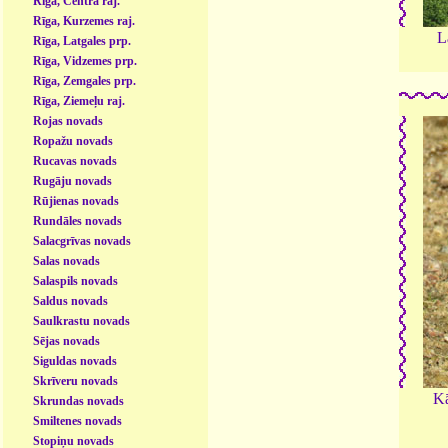
Rīga, Centra raj.
Rīga, Kurzemes raj.
L
Rīga, Latgales prp.
Rīga, Vidzemes prp.
Rīga, Zemgales prp.
Rīga, Ziemeļu raj.
Rojas novads
Ropažu novads
Rucavas novads
Rugāju novads
Rūjienas novads
Rundāles novads
Salacgrīvas novads
Salas novads
Salaspils novads
Saldus novads
Saulkrastu novads
Sējas novads
Siguldas novads
Skrīveru novads
Kā
Skrundas novads
Smiltenes novads
Stopiņu novads