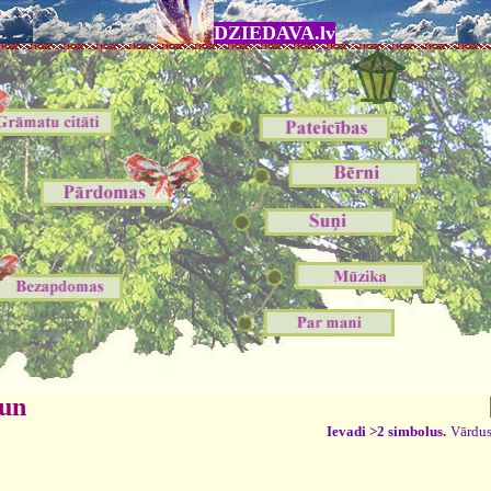
DZIEDAVA.lv
 un
Ievadi >2 simbolus.
Vārdus