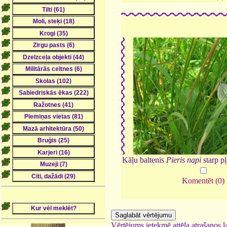
Kāļu baltenis
Pieris napi
starp p
Komentēt (0)
Vērtējums ietekmē attēla atrašanos la