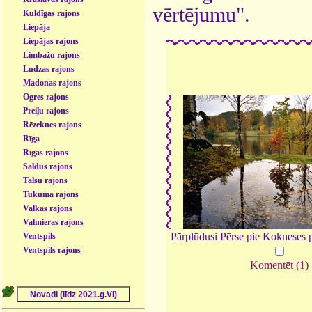
vērtējumu".
Kuldīgas rajons
Liepāja
Liepājas rajons
Limbažu rajons
Ludzas rajons
Madonas rajons
Ogres rajons
Preiļu rajons
Rēzeknes rajons
Rīga
Rīgas rajons
Saldus rajons
Talsu rajons
Tukuma rajons
Valkas rajons
Valmieras rajons
Pārplūdusi Pērse pie Kokneses 
Ventspils
Ventspils rajons
Komentēt (1)