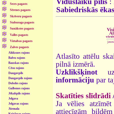
Viduslaiku pilis
:
Seces pagasts
Sabiedriskās ēka
Sērenes pagasts
Skrīveru pagasts
Staburaga pagasts
Sunākstes pagasts
Vis
Al
Valles pagasts
vērtē
Vietalvas pagasts
jaun
Zalves pagasts
Alūksnes rajons
Atlasīto attēlu ska
Balvu rajons
pilnā izmērā.
Bauskas rajons
Cēsu rajons
Uzklikšķinot
uz 
Daugavpils
informāciju
par ta
Daugavpils rajons
Dobeles rajons
Gulbenes rajons
Jēkabpils rajons
Skatīties slīdrādi
Jelgava
Ja vēlies atzīmēt 
Jelgavas rajons
Jūrmala
attiecīgām bildē
Krāslavas rajons