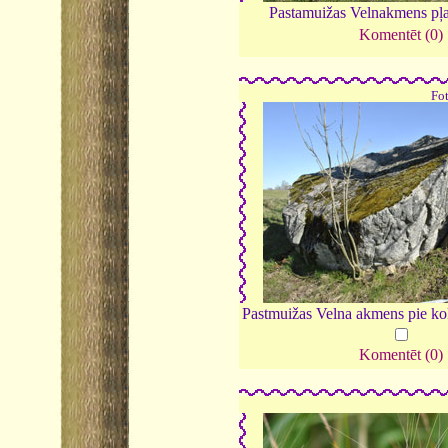
Pastamuižas Velnakmens pļ
Komentēt (0)
Fo
Pastmuižas Velna akmens pie k
Komentēt (0)