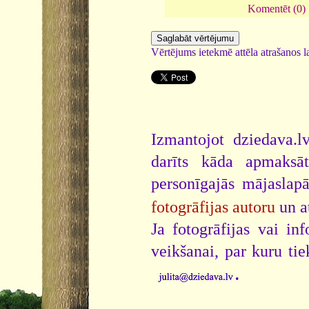
Komentēt (0)
Vērtējums ietekmē attēla atrašanos la
Izmantojot dziedava.lv
darīts kāda apmaksāt
personīgajās mājaslap
fotogrāfijas autoru
un a
Ja fotogrāfijas vai i
veikšanai, par kuru ti
.