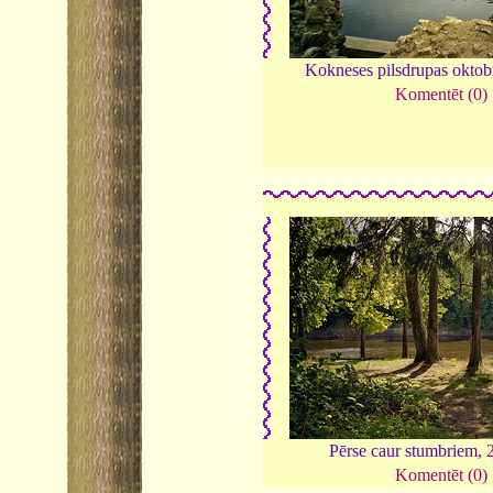
Kokneses pilsdrupas oktob
Komentēt (0)
Pērse caur stumbriem,
Komentēt (0)