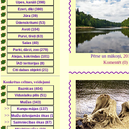
Pērse un mākoņi,
20
Komentēt (0)
Konkrētas celtnes, veidojumi
>>
>>
>>