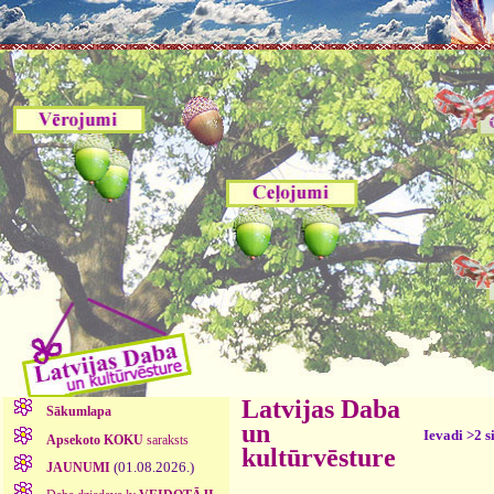
Latvijas Daba
Sākumlapa
un
Ievadi >2 s
Apsekoto KOKU
saraksts
kultūrvēsture
(01.08.2026.)
JAUNUMI