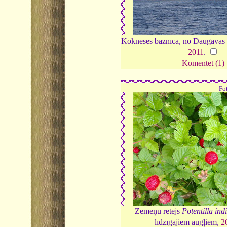
Kokneses baznīca, no Daugavas o
2011
.
Komentēt (1)
Fo
Zemeņu retējs
Potentilla ind
līdzīgajiem augļiem,
2