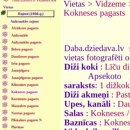
Daba.dziedava.lv
VEIDOTĀJI
Vietas >
Vidzeme
Vietas
Kokneses pagasts
Aizkraukles rajons
Aiviekstes pagasts
Aizkraukle
Aizkraukles pagasts
Daba.dziedava.lv 
Bebru pagasts
vietas fotografēti o
Daudzeses pagasts
Iršu pagasts
Diži koki
:
Līču di
Jaunjelgava
Apsekoto
Jaunjelgavas pagasts
saraksts
:
1 dižkok
Klintaines pagasts
Kokneses pagasts
Diži akmeņi
:
Pas
Kurmenes pagasts
Upes, kanāli
:
Da
Mazzalves pagasts
Salas
:
Kokneses /
Neretas pagasts
Baznīcas
:
Koknese
Pilskalnes pagasts N
Pļaviņas