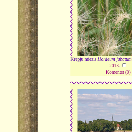
Krēpju miezis
Hordeum jubatum
2013
.
Komentēt (0)