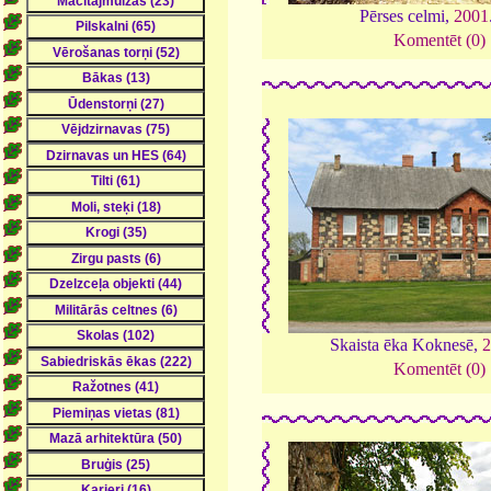
Pērses celmi,
2001
Komentēt (0)
Skaista ēka Koknesē,
Komentēt (0)