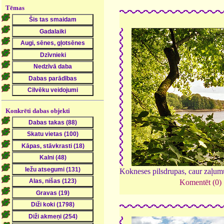
Tēmas
Konkrēti dabas objekti
Kokneses pilsdrupas, caur zaļum
Komentēt (0)