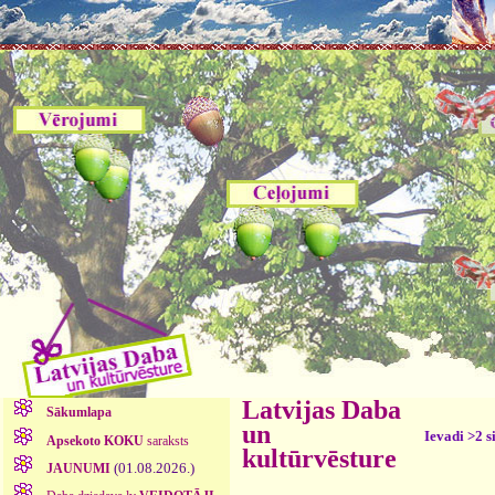
Latvijas Daba
Sākumlapa
un
Ievadi >2 s
Apsekoto KOKU
saraksts
kultūrvēsture
(01.08.2026.)
JAUNUMI