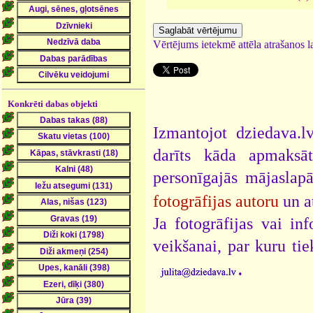
Vērtējums ietekmē attēla atrašanos la
Konkrēti dabas objekti
Izmantojot dziedava.lv
darīts kāda apmaksāt
personīgajās mājaslap
fotogrāfijas autoru
un a
Ja fotogrāfijas vai i
veikšanai, par kuru ti
.