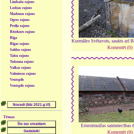
Limbažu rajons
Ludzas rajons
Madonas rajons
Ogres rajons
Preiļu rajons
Rēzeknes rajons
Rīga
Kurmāles Svētavots, saukts arī B
Rīgas rajons
Komentēt (0)
Saldus rajons
Talsu rajons
Tukuma rajons
Valkas rajons
Valmieras rajons
Ventspils
Ventspils rajons
Tēmas
Ernestmuižas saimniecības 
Komentēt (0)