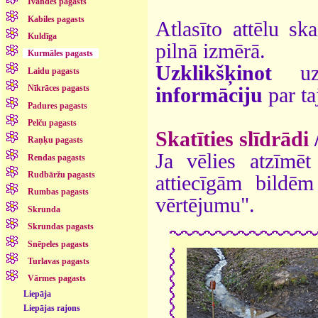
Īvandes pagasts
Kabiles pagasts
Atlasīto attēlu sk
Kuldīga
pilnā izmērā.
Kurmāles pagasts
Uzklikšķinot
uz 
Laidu pagasts
Nīkrāces pagasts
informāciju
par ta
Padures pagasts
Pelču pagasts
Skatīties slīdrādi
Raņķu pagasts
Ja vēlies atzīmēt 
Rendas pagasts
Rudbāržu pagasts
attiecīgām bildē
Rumbas pagasts
vērtējumu".
Skrunda
Skrundas pagasts
Snēpeles pagasts
Turlavas pagasts
Vārmes pagasts
Liepāja
Liepājas rajons