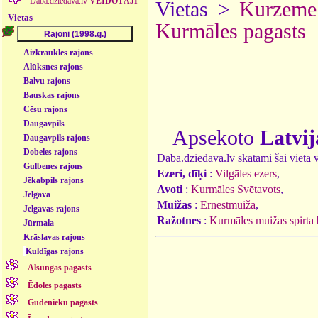
Daba.dziedava.lv
VEIDOTĀJI
Vietas >
Kurzeme
Vietas
Kurmāles pagasts
Aizkraukles rajons
Alūksnes rajons
Balvu rajons
Bauskas rajons
Cēsu rajons
Daugavpils
Apsekoto
Latvij
Daugavpils rajons
Dobeles rajons
Daba.dziedava.lv skatāmi šai vietā va
Gulbenes rajons
Ezeri, dīķi
:
Vilgāles ezers
,
Jēkabpils rajons
Avoti
:
Kurmāles Svētavots
,
Jelgava
Muižas
:
Ernestmuiža
,
Jelgavas rajons
Ražotnes
:
Kurmāles muižas spirta 
Jūrmala
Krāslavas rajons
Kuldīgas rajons
Alsungas pagasts
Ēdoles pagasts
Gudenieku pagasts