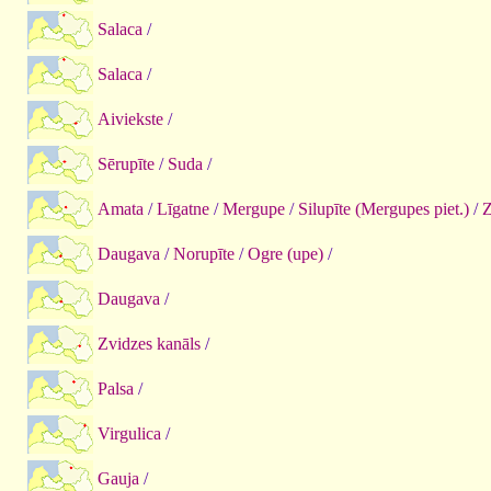
Salaca
/
Salaca
/
Aiviekste
/
Sērupīte
/
Suda
/
Amata
/
Līgatne
/
Mergupe
/
Silupīte (Mergupes piet.)
/
Z
Daugava
/
Norupīte
/
Ogre (upe)
/
Daugava
/
Zvidzes kanāls
/
Palsa
/
Virgulica
/
Gauja
/