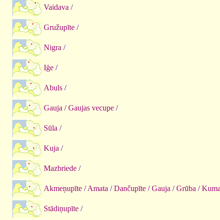
Vaidava
/
Gružupīte
/
Nigra
/
Iģe
/
Abuls
/
Gauja
/
Gaujas vecupe
/
Sūla
/
Kuja
/
Mazbriede
/
Akmeņupīte
/
Amata
/
Dančupīte
/
Gauja
/
Grūba
/
Kuma
Stādiņupīte
/