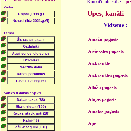
Daba.dziedava.lv
VEIDOTĀJI
Konkrēti objekti >
Upes
Vietas
Upes, kanāli
Vidzeme :
Tēmas
Ainažu pagasts
Aiviekstes pagasts
Aizkraukle
Aizkraukles pagasts
Allažu pagasts
Konkrēti dabas objekti
Alojas pagasts
Amatas pagasts
Ape