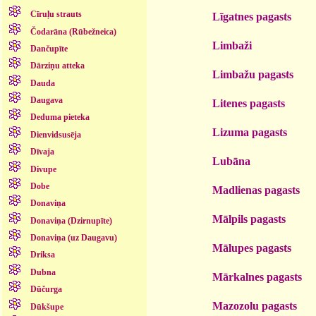
Cīruļu strauts
Līgatnes pagasts
Čodarāna (Rūbežneica)
Limbaži
Dančupīte
Dārziņu atteka
Limbažu pagasts
Dauda
Daugava
Litenes pagasts
Deduma pieteka
Lizuma pagasts
Dienvidsusēja
Dīvaja
Lubāna
Divupe
Dobe
Madlienas pagasts
Donaviņa
Mālpils pagasts
Donaviņa (Dzirnupīte)
Donaviņa (uz Daugavu)
Mālupes pagasts
Driksa
Dubna
Mārkalnes pagasts
Dūčurga
Mazozolu pagasts
Dūkšupe