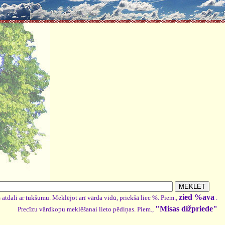
zied %ava
 atdali ar tukšumu. Meklējot arī vārda vidū, priekšā liec %. Piem.,
.
"Misas dižpriede"
Precīzu vārdkopu meklēšanai lieto pēdiņas. Piem.,