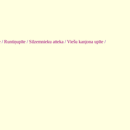
e
/
Runtiņupīte
/
Silzemnieku atteka
/
Viešu kanjona upīte
/