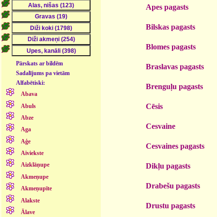
Apes pagasts
Bilskas pagasts
Blomes pagasts
Pārskats ar bildēm
Braslavas pagasts
Sadalījums pa vietām
Alfabētiski:
Brenguļu pagasts
Abava
Cēsis
Abuls
Abze
Cesvaine
Aga
Aģe
Cesvaines pagasts
Aiviekste
Aizklāņupe
Dikļu pagasts
Akmeņupe
Drabešu pagasts
Akmeņupīte
Alakste
Drustu pagasts
Ālave