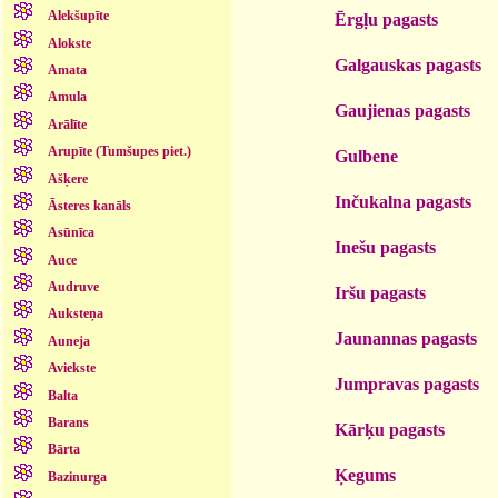
Alekšupīte
Ērgļu pagasts
Alokste
Galgauskas pagasts
Amata
Amula
Gaujienas pagasts
Arālīte
Arupīte (Tumšupes piet.)
Gulbene
Ašķere
Inčukalna pagasts
Āsteres kanāls
Asūnīca
Inešu pagasts
Auce
Audruve
Iršu pagasts
Auksteņa
Jaunannas pagasts
Auneja
Aviekste
Jumpravas pagasts
Balta
Barans
Kārķu pagasts
Bārta
Ķegums
Bazinurga