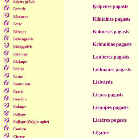
Beķera grāvis
Ķeipenes pagasts
Bērstele
Bērzaune
Klintaines pagasts
Bērze
Kokneses pagasts
Bērzupe
Bieķengrāvis
Krimuldas pagasts
Bieriņgrāvis
Bikstupe
Lauberes pagasts
Bluķupe
Lēdmanes pagasts
Bolupe
Borne
Lielvārde
Brantupīte
Brasla
Liepas pagasts
Brasliņa
Bukupe
Liepupes pagasts
Buļļupe
Liezēres pagasts
Buļļupe (Zulpju upīte)
Čaušica
Līgatne
Ciecere