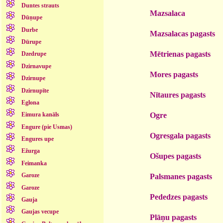
Duntes strauts
Mazsalaca
Dūņupe
Durbe
Mazsalacas pagasts
Dūrupe
Mētrienas pagasts
Dzedrupe
Dzirnavupe
Mores pagasts
Dzirnupe
Dzirnupīte
Nītaures pagasts
Eglona
Ogre
Eimura kanāls
Engure (pie Usmas)
Ogresgala pagasts
Engures upe
Ežurga
Ošupes pagasts
Feimanka
Garoze
Palsmanes pagasts
Garoze
Pededzes pagasts
Gauja
Gaujas vecupe
Plāņu pagasts