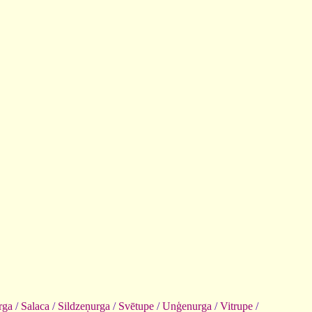
rga
/
Salaca
/
Sildzeņurga
/
Svētupe
/
Unģenurga
/
Vitrupe
/