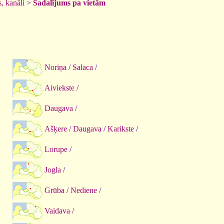
, kanāli
>
Sadalījums pa vietām
Noriņa
/
Salaca
/
Aiviekste
/
Daugava
/
Ašķere
/
Daugava
/
Karikste
/
Lorupe
/
Jogla
/
Grūba
/
Nediene
/
Vaidava
/