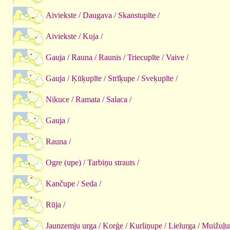
Aiviekste
/
Daugava
/
Skanstupīte
/
Aiviekste
/
Kuja
/
Gauja
/
Rauna
/
Raunis
/
Triecupīte
/
Vaive
/
Gauja
/
Ķūķupīte
/
Strīķupe
/
Sveķupīte
/
Nikuce
/
Ramata
/
Salaca
/
Gauja
/
Rauna
/
Ogre (upe)
/
Tarbiņu strauts
/
Kančupe
/
Seda
/
Rūja
/
Jaunzemju urga
/
Korģe
/
Kurliņupe
/
Lielurga
/
Muižuļu