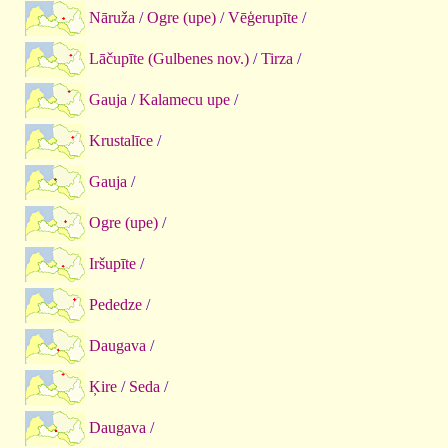
Nāruža
/
Ogre (upe)
/
Vēģerupīte
/
Lāčupīte (Gulbenes nov.)
/
Tirza
/
Gauja
/
Kalamecu upe
/
Krustalīce
/
Gauja
/
Ogre (upe)
/
Iršupīte
/
Pededze
/
Daugava
/
Ķire
/
Seda
/
Daugava
/