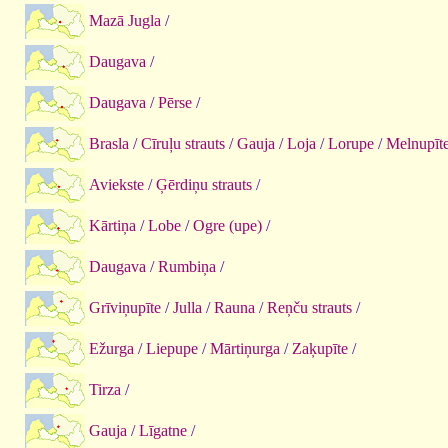
Mazā Jugla
/
Daugava
/
Daugava
/
Pērse
/
Brasla
/
Cīruļu strauts
/
Gauja
/
Loja
/
Lorupe
/
Melnupīt
Aviekste
/
Ģērdiņu strauts
/
Kārtiņa
/
Lobe
/
Ogre (upe)
/
Daugava
/
Rumbiņa
/
Grīviņupīte
/
Julla
/
Rauna
/
Reņču strauts
/
Ežurga
/
Liepupe
/
Mārtiņurga
/
Zaķupīte
/
Tirza
/
Gauja
/
Līgatne
/