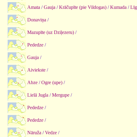
Amata
/
Gauja
/
Krāčupīte (pie Vildogas)
/
Kumada
/
Līg
Donaviņa
/
Mazupīte (uz Dziļezeru)
/
Pededze
/
Gauja
/
Aiviekste
/
Abze
/
Ogre (upe)
/
Lielā Jugla
/
Mergupe
/
Pededze
/
Pededze
/
Nāruža
/
Vedze
/