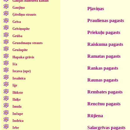
Gaujas-Baltezera kanāls
Gaujiņa
Pļaviņas
Ģērdiņu strauts
Praulienas pagasts
Grīva
Grīviņupīte
Priekuļu pagasts
Grūba
Grundmaņu strauts
Raiskuma pagasts
Gružupīte
Ramatas pagasts
Hapaka grāvis
Iča
Rankas pagasts
Iecava (upe)
Iesalnīca
Raunas pagasts
Iģe
Rembates pagasts
Ilūkste
Ilziķe
Rencēnu pagasts
Imula
Inčupe
Rūjiena
Indrica
Salacgrīvas pagasts
Irbe