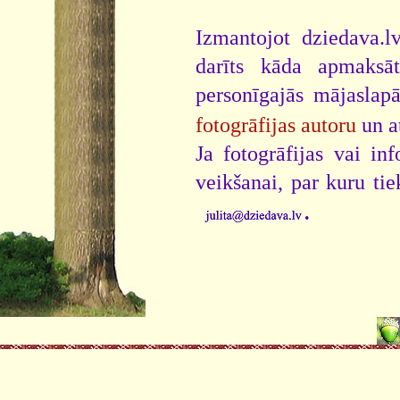
Izmantojot dziedava.lv
darīts kāda apmaksāt
personīgajās mājaslap
fotogrāfijas autoru
un a
Ja fotogrāfijas vai i
veikšanai, par kuru ti
.