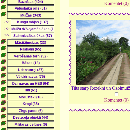
Komentēt (0)
>>
>>
>>
Tilts starp Rēzekni un Ozolmui
Komentēt (0)