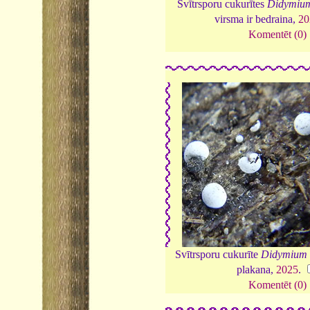
Svītrsporu cukurītes
Didymium
virsma ir bedraina,
20
Komentēt (0)
Svītrsporu cukurīte
Didymium 
plakana,
2025
.
Komentēt (0)