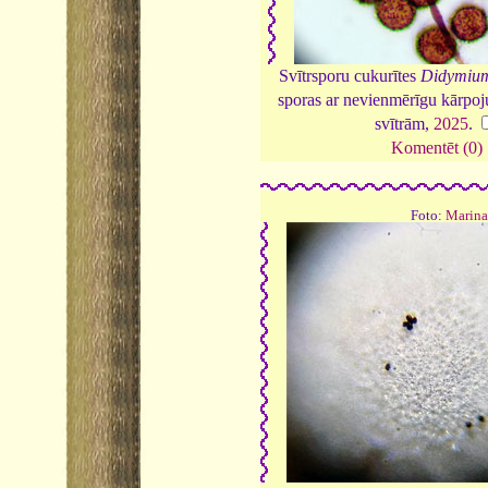
Svītrsporu cukurītes
Didymium
sporas ar nevienmērīgu kārp
svītrām,
2025
.
Komentēt (0)
Foto:
Marina