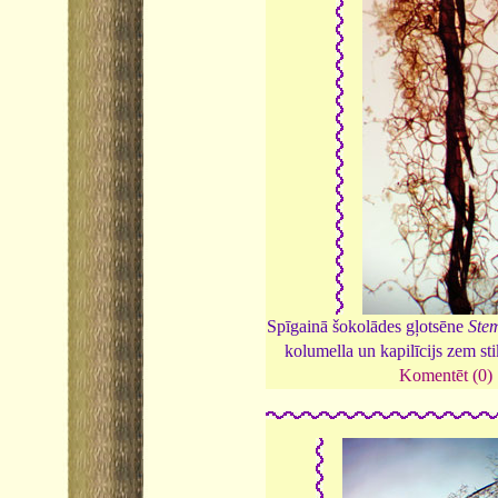
Spīgainā šokolādes gļotsēne
Stem
kolumella un kapilīcijs zem st
Komentēt (0)