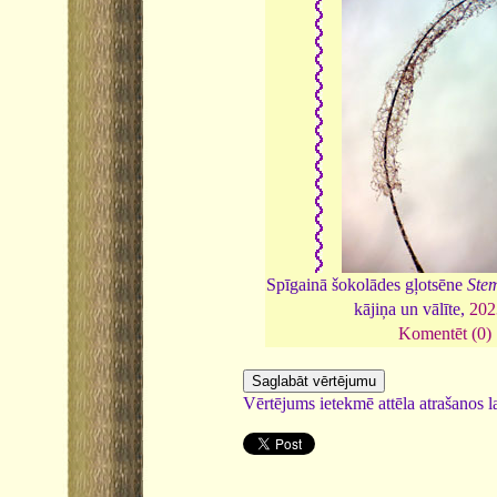
Spīgainā šokolādes gļotsēne
Stem
kājiņa un vālīte,
202
Komentēt (0)
Vērtējums ietekmē attēla atrašanos la