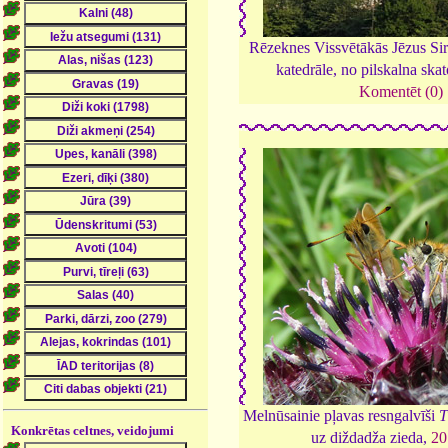
Rēzeknes Vissvētākās Jēzus Si
katedrāle, no pilskalna skat
Komentēt (0)
Melnūsainie pļavas resngalvīši
T
Konkrētas celtnes, veidojumi
uz diždadža zieda,
20