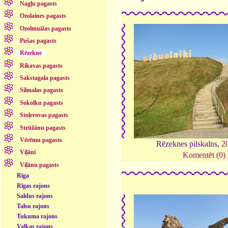
Nagļu pagasts
Ozolaines pagasts
Ozolmuižas pagasts
Pušas pagasts
Rēzekne
Rikavas pagasts
Sakstagala pagasts
Silmalas pagasts
Sokolku pagasts
Stoļerovas pagasts
Strūžānu pagasts
Vērēmu pagasts
Rēzeknes pilskalns,
2
Viļāni
Komentēt (0)
Viļānu pagasts
Rīga
Rīgas rajons
Saldus rajons
Talsu rajons
Tukuma rajons
Valkas rajons