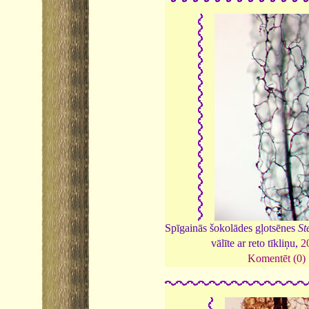
Spīgainās šokolādes gļotsēnes
St
vālīte ar reto tīkliņu,
2
Komentēt (0)