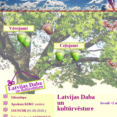
Latvijas Daba
Sākumlapa
un
Ievadi >2 s
Apsekoto KOKU
saraksts
kultūrvēsture
(01.08.2026.)
JAUNUMI