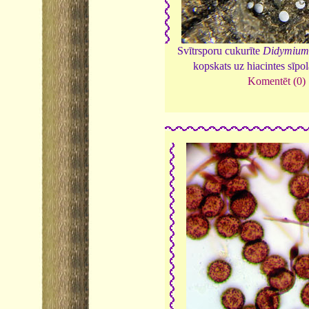
Svītrsporu cukurīte
Didymium
kopskats uz hiacintes sīpo
Komentēt (0)