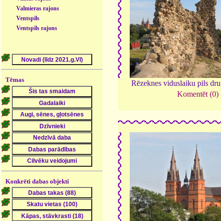
Valmieras rajons
Ventspils
Ventspils rajons
Tēmas
Rēzeknes viduslaiku pils dr
Komentēt (0)
Konkrēti dabas objekti