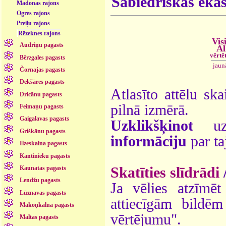
Sabiedriskās ēka
Madonas rajons
Ogres rajons
Preiļu rajons
Rēzeknes rajons
Vis
Audriņu pagasts
Al
vērtē
Bērzgales pagasts
jaun
Čornajas pagasts
Dekšāres pagasts
Atlasīto attēlu ska
Dricānu pagasts
pilnā izmērā.
Feimaņu pagasts
Gaigalavas pagasts
Uzklikšķinot
uz 
Griškānu pagasts
informāciju
par ta
Ilzeskalna pagasts
Kantinieku pagasts
Skatīties slīdrādi
Kaunatas pagasts
Lendžu pagasts
Ja vēlies atzīmēt 
Lūznavas pagasts
attiecīgām bildē
Mākoņkalna pagasts
vērtējumu".
Maltas pagasts