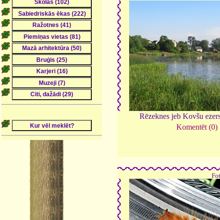
Rēzeknes jeb Kovšu ezer
Komentēt (0)
Fo