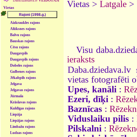
Daba.dziedava.lv
VEIDOTĀJI
Vietas >
Latgale
>
Vietas
Aizkraukles rajons
Alūksnes rajons
Balvu rajons
Bauskas rajons
Visu daba.dzieda
Cēsu rajons
Daugavpils
ieraksts
Daugavpils rajons
Dobeles rajons
Daba.dziedava.lv 
Gulbenes rajons
vietas fotografēti o
Jēkabpils rajons
Jelgava
Upes, kanāli
:
Rēz
Jelgavas rajons
Jūrmala
Ezeri, dīķi
:
Rēzek
Krāslavas rajons
Baznīcas
:
Rēzekn
Kuldīgas rajons
Liepāja
Viduslaiku pilis
:
Liepājas rajons
Pilskalni
:
Rēzekne
Limbažu rajons
Ludzas rajons