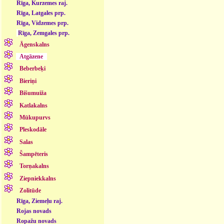
Rīga, Kurzemes raj.
Rīga, Latgales prp.
Rīga, Vidzemes prp.
Rīga, Zemgales prp.
Āgenskalns
Atgāzene
Beberbeķi
Bieriņi
Bišumuiža
Katlakalns
Mūkupurvs
Pleskodāle
Salas
Šampēteris
Torņakalns
Ziepniekkalns
Zolitūde
Rīga, Ziemeļu raj.
Rojas novads
Ropažu novads