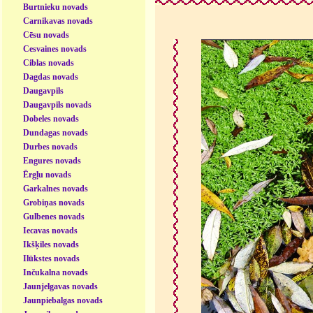
Burtnieku novads
Carnikavas novads
Cēsu novads
Cesvaines novads
Ciblas novads
Dagdas novads
Daugavpils
Daugavpils novads
Dobeles novads
Dundagas novads
Durbes novads
Engures novads
Ērgļu novads
Garkalnes novads
Grobiņas novads
Gulbenes novads
Iecavas novads
Ikšķiles novads
Ilūkstes novads
Inčukalna novads
Jaunjelgavas novads
Jaunpiebalgas novads