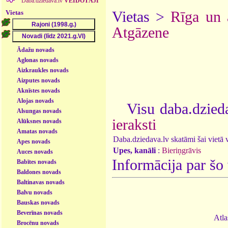
Daba.dziedava.lv
VEIDOTĀJI
Vietas
Vietas >
Rīga un 
Atgāzene
Ādažu novads
Aglonas novads
Aizkraukles novads
Aizputes novads
Aknīstes novads
Alojas novads
Visu daba.dzieda
Alsungas novads
ieraksti
Alūksnes novads
Amatas novads
Daba.dziedava.lv skatāmi šai vietā va
Apes novads
Upes, kanāli
:
Bieriņgrāvis
Auces novads
Informācija par šo
Babītes novads
Baldones novads
Baltinavas novads
Balvu novads
Bauskas novads
Beverīnas novads
Atla
Brocēnu novads