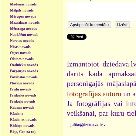
Madonas novads
Mālpils novads
Mārupes novads
Mazsalacas novads
Mērsraga novads
Naukšēnu novads
Neretas novads
Nīcas novads
Ogres novads
Olaines novads
Izmantojot dziedava.lv
Ozolnieku novads
Pārgaujas novads
darīts kāda apmaksāt
Pāvilostas novads
personīgajās mājaslap
Pļaviņu novads
Preiļu novads
fotogrāfijas autoru
un a
Priekules novads
Priekuļu novads
Ja fotogrāfijas vai i
Raunas novads
veikšanai, par kuru ti
Rēzekne
Rēzeknes novads
.
Riebiņu novads
Rīga, Centra raj.