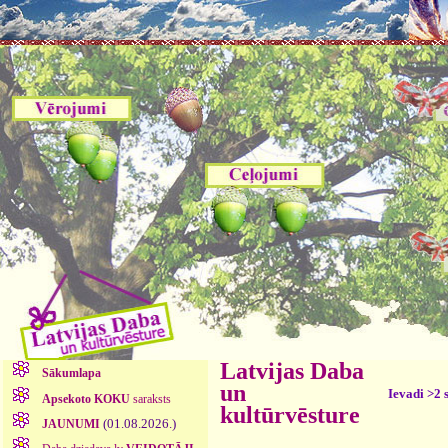
Latvijas Daba
Sākumlapa
un
Ievadi >2 
Apsekoto KOKU
saraksts
kultūrvēsture
(01.08.2026.)
JAUNUMI