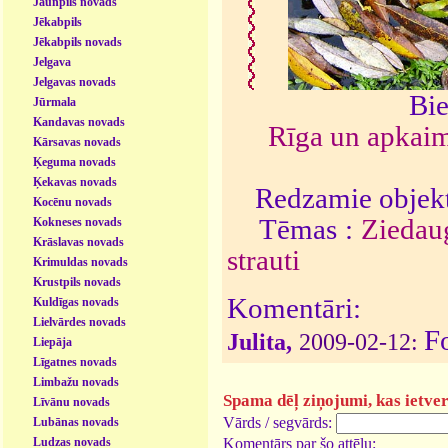
Jaunpils novads
Jēkabpils
Jēkabpils novads
Jelgava
Jelgavas novads
Bie
Jūrmala
Kandavas novads
Rīga un apkai
Kārsavas novads
Ķeguma novads
Ķekavas novads
Redzamie objekt
Kocēnu novads
Tēmas :
Ziedau
Kokneses novads
Krāslavas novads
strauti
Krimuldas novads
Krustpils novads
Komentāri:
Kuldīgas novads
Lielvārdes novads
F
Julita,
2009-02-12:
Liepāja
Līgatnes novads
Limbažu novads
Spama dēļ ziņojumi, kas ietver 
Līvānu novads
Vārds / segvārds:
Lubānas novads
Ludzas novads
Komentārs par šo attēlu: