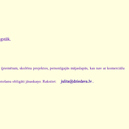
ugstāk.
s (piemēram, skolēnu projektos, personīgajās mājaslapās, kas nav ar komerciālu
.
ntošanu obligāti jāsaskaņo. Rakstiet: