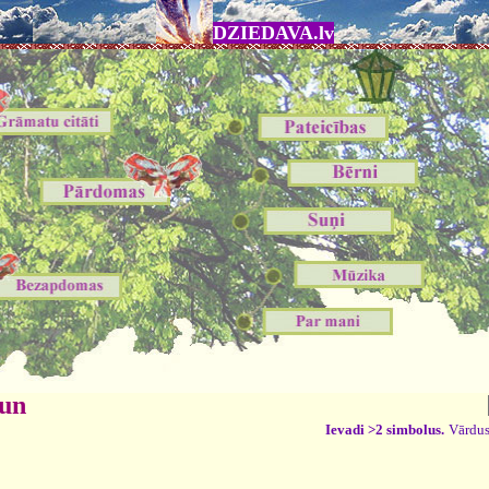
DZIEDAVA.lv
 un
Ievadi >2 simbolus.
Vārdus