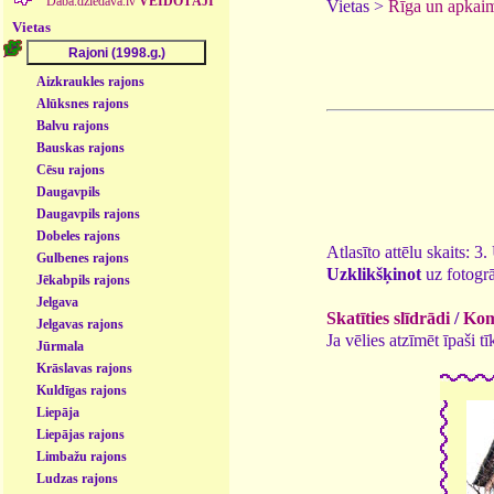
Daba.dziedava.lv
VEIDOTĀJI
Vietas >
Rīga un apkai
Vietas
Aizkraukles rajons
Alūksnes rajons
Balvu rajons
Bauskas rajons
Cēsu rajons
Daugavpils
Daugavpils rajons
Dobeles rajons
Atlasīto attēlu skaits: 3
Gulbenes rajons
Uzklikšķinot
uz fotogrā
Jēkabpils rajons
Jelgava
Skatīties slīdrādi
/
Kome
Jelgavas rajons
Ja vēlies atzīmēt īpaši 
Jūrmala
Krāslavas rajons
Kuldīgas rajons
Liepāja
Liepājas rajons
Limbažu rajons
Ludzas rajons