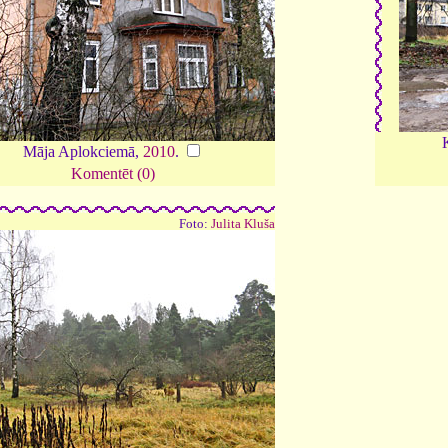
K
Māja Aplokciemā,
2010
.
Komentēt (0)
Foto:
Julita Kluša