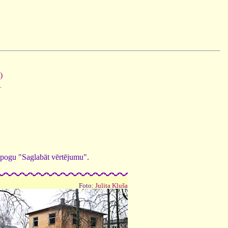
)
ed pogu "Saglabāt vērtējumu".
Foto:
Julita Kluša