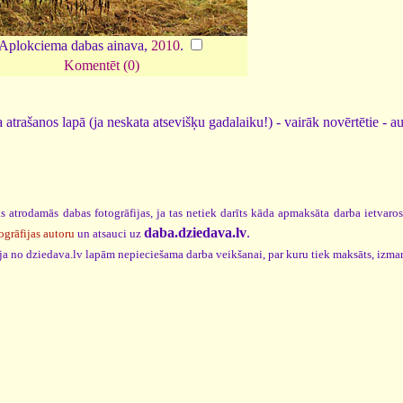
Aplokciema dabas ainava,
2010
.
Komentēt (0)
 atrašanos lapā (ja neskata atsevišķu gadalaiku!) - vairāk novērtētie - a
s atrodamās dabas fotogrāfijas, ja tas netiek darīts kāda apmaksāta darba ietvaro
daba.dziedava.lv
.
ogrāfijas autoru
un atsauci uz
cija no dziedava.lv lapām nepieciešama darba veikšanai, par kuru tiek maksāts, izma