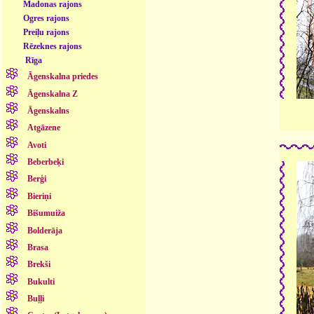
Madonas rajons
Ogres rajons
Preiļu rajons
Rēzeknes rajons
Rīga
Āgenskalna priedes
Āgenskalna Z
Āgenskalns
Atgāzene
Avoti
Beberbeķi
Berģi
Bieriņi
Bišumuiža
Bolderāja
Brasa
Brekši
Bukulti
Buļļi