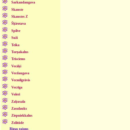
Sarkandaugava
Skanste
Skanstes Z
Šķirotava
Spilve
Suži
Teika
Torņakalns
Trīsciems
Vecāķi
Vecdaugava
Vecmīlgrāvis
Vecrīga
Voleri
Zaķusala
Zasulauks
Ziepniekkalns
Zolitūde
Rīgas rajons