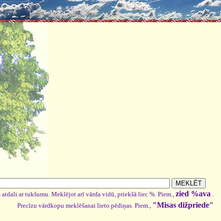
zied %ava
 atdali ar tukšumu. Meklējot arī vārda vidū, priekšā liec %. Piem.,
.
"Misas dižpriede"
Precīzu vārdkopu meklēšanai lieto pēdiņas. Piem.,