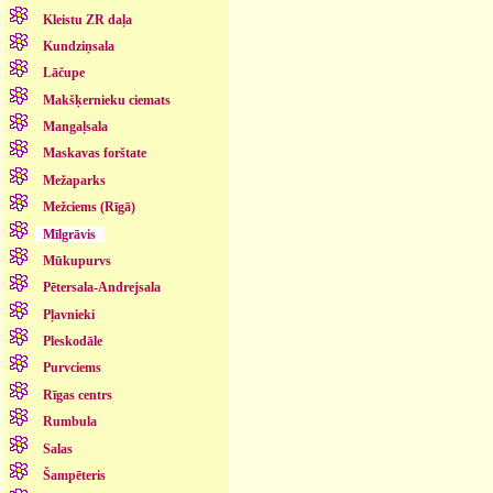
Kleistu ZR daļa
Kundziņsala
Lāčupe
Makšķernieku ciemats
Mangaļsala
Maskavas forštate
Mežaparks
Mežciems (Rīgā)
Mīlgrāvis
Mūkupurvs
Pētersala-Andrejsala
Pļavnieki
Pleskodāle
Purvciems
Rīgas centrs
Rumbula
Salas
Šampēteris