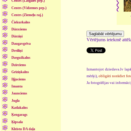
Centrs (Latgales prp.)
Centrs (Vidzemes prp.)
Centrs (Ziemeļu raj.)
Čiekurkalns
Dārzciems
Dārziņi
Vērtējums ietekmē attēla
Daugavgrīva
Dreiliņi
Dzegužkalns
Dzirciems
Izmantojot dziedava.lv lapā
Grīziņkalns
mērķi),
obligāti norādiet fot
Iļģuciems
Ja fotogrāfijas vai informā
Imanta
Jaunciems
Jugla
Katlakalns
Ķengarags
Ķīpsala
Kleistu DA daļa