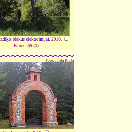
diķis blakus elektrolīnijai,
2010
.
Komentēt (0)
Foto:
Julita Kluša