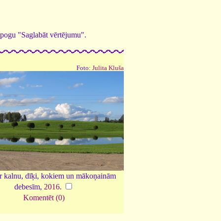
ed pogu "Saglabāt vērtējumu".
Foto:
Julita Kluša
r kalnu, dīķi, kokiem un mākoņainām
debesīm,
2016
.
Komentēt (0)