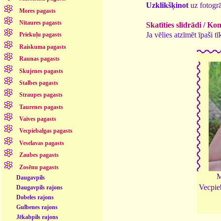
Uzklikšķinot
uz fotogrā
Mores pagasts
Nītaures pagasts
Skatīties slīdrādi
/
Kome
Ja vēlies atzīmēt īpaši 
Priekuļu pagasts
Raiskuma pagasts
Raunas pagasts
Skujenes pagasts
Stalbes pagasts
Straupes pagasts
Taurenes pagasts
Vaives pagasts
Vecpiebalgas pagasts
Veselavas pagasts
Zaubes pagasts
Zosēnu pagasts
M
Daugavpils
Vecpie
Daugavpils rajons
Dobeles rajons
Gulbenes rajons
Jēkabpils rajons