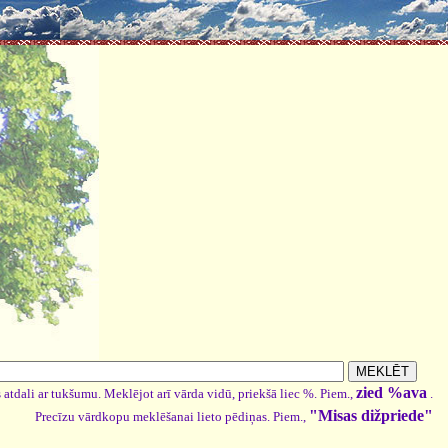
zied %ava
 atdali ar tukšumu. Meklējot arī vārda vidū, priekšā liec %. Piem.,
.
"Misas dižpriede"
Precīzu vārdkopu meklēšanai lieto pēdiņas. Piem.,