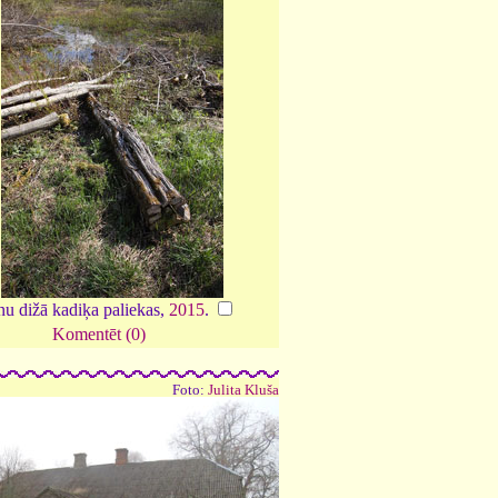
u dižā kadiķa paliekas,
2015
.
Komentēt (0)
Foto:
Julita Kluša