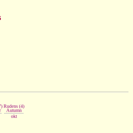
s
7)
Rudens (4)
r
Autumn
okt