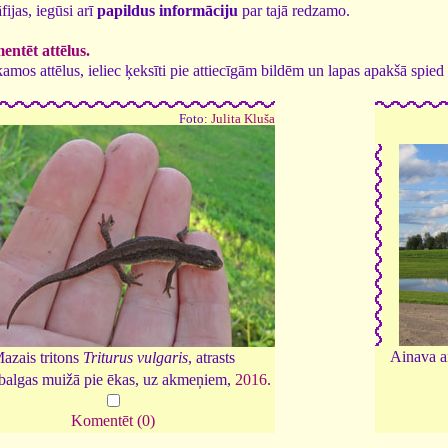
fijas, iegūsi arī
papildus informāciju
par tajā redzamo.
ntēt attēlus.
tīkamos attēlus, ieliec ķeksīti pie attiecīgām bildēm un lapas apakšā spi
Foto:
Julita Kluša
Ainava a
azais tritons
Triturus vulgaris
, atrasts
balgas muižā pie ēkas, uz akmeņiem,
2016
.
Komentēt (0)