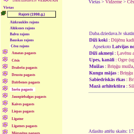
Daba.dziedava.lv
VEIDOTĀJI
Vietas >
Vidzeme
>
Cēs
Vietas
Aizkraukles rajons
Alūksnes rajons
Daba.dziedava.lv skatāmi
Balvu rajons
Diži koki
:
Dūjēnu kadi
Bauskas rajons
Apsekoto
Latvijas n
Cēsu rajons
Diži akmeņi
:
Ļavēnu 
Amatas pagasts
Upes, kanāli
:
Ogre (u
Cēsis
Muižas
:
Briņģu muiža
Drabešu pagasts
Kungu mājas
:
Briņģu
Drustu pagasts
Sabiedriskās ēkas
:
Br
Dzērbenes pagasts
Mazā arhitektūra
:
Si
Inešu pagasts
Jaunpiebalgas pagasts
Kaives pagasts
Liepas pagasts
Līgatne
Līgatnes pagasts
Atlasīto attēlu skaits: 1
Mārsnēnu pagasts