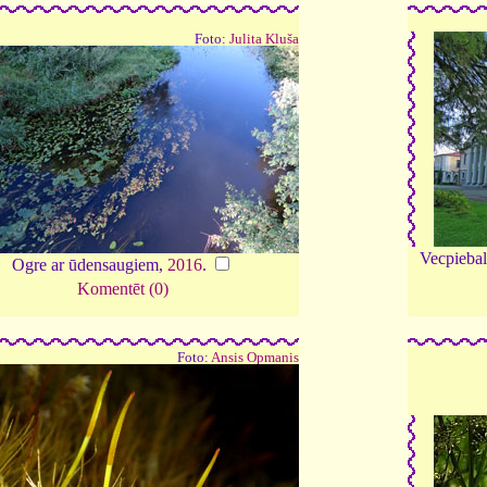
Foto:
Julita Kluša
Vecpiebal
Ogre ar ūdensaugiem,
2016
.
Komentēt (0)
Foto:
Ansis Opmanis