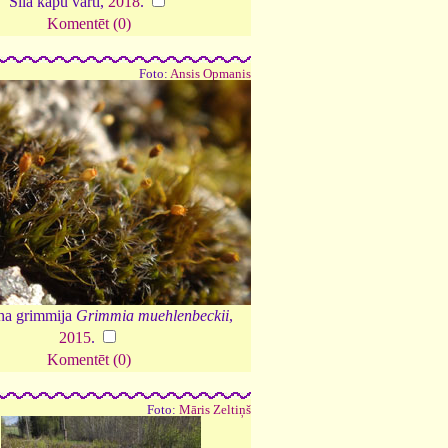
Sila kapu vārti,
2018
.
Komentēt (0)
Foto:
Ansis Opmanis
ha grimmija
Grimmia muehlenbeckii
,
2015
.
Komentēt (0)
Foto:
Māris Zeltiņš