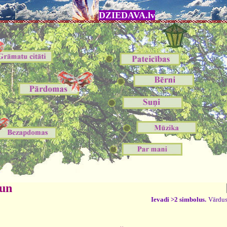
DZIEDAVA.lv
 un
Ievadi >2 simbolus.
Vārdus