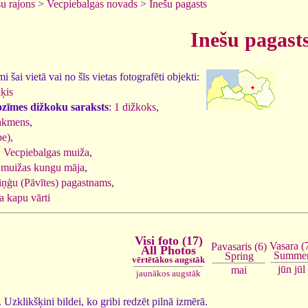
u rajons
>
Vecpiebalgas novads
>
Inešu pagasts
Inešu pagast
 šai vietā vai no šīs vietas fotografēti objekti:
ķis
ozīmes dižkoku saraksts
:
1 dižkoks
,
akmens
,
pe)
,
,
Vecpiebalgas muiža
,
 muižas kungu māja
,
iņģu (Pāvītes) pagastnams
,
la kapu vārti
Visi foto (17)
Vasara (
Pavasaris (6)
All Photos
Summe
Spring
vērtētākos augstāk
jūn
jūl
mai
jaunākos augstāk
7. Uzklikšķini bildei, ko gribi redzēt pilnā izmērā.