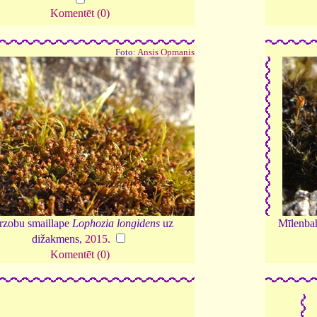
Komentēt (0)
Foto:
Ansis Opmanis
rzobu smaillape
Lophozia longidens
uz
Mīlenba
dižakmens,
2015
.
Komentēt (0)