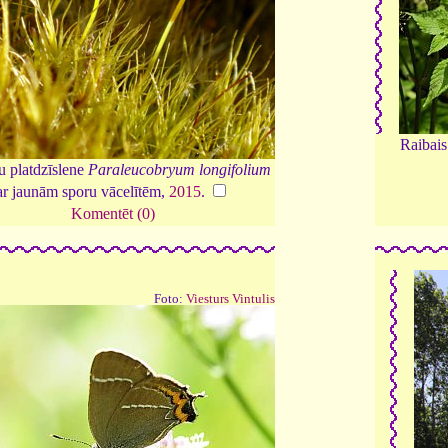
Raibais
u platdzīslene
Paraleucobryum longifolium
ar jaunām sporu vācelītēm,
2015
.
Komentēt (0)
Foto:
Viesturs Vintulis