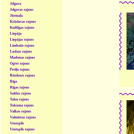
Jelgava
Jelgavas rajons
Jūrmala
Krāslavas rajons
Kuldīgas rajons
Liepāja
Liepājas rajons
Limbažu rajons
Ludzas rajons
Madonas rajons
Ogres rajons
Preiļu rajons
Rēzeknes rajons
Rīga
Rīgas rajons
Saldus rajons
Talsu rajons
Tukuma rajons
Valkas rajons
Valmieras rajons
Ventspils
Ventspils rajons