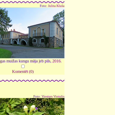
Foto:
Julita Kluša
gas muižas kungu māja jeb pils,
2016
.
Komentēt (0)
Foto:
Viesturs Vintulis