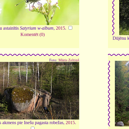
 astainītis
Satyrium w-album
,
2015
.
Komentēt (0)
Dūjēnu ka
Foto:
Māris Zeltiņš
s akmens pie Inešu pagasta robežas,
2015
.