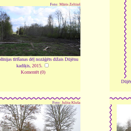
Foto:
Māris Zeltiņš
līnijas tīrīšanas dēļ nozāģēts dižais Dūjēnu
kadiķis,
2015
.
Komentēt (0)
Dūjēn
Foto:
Julita Kluša