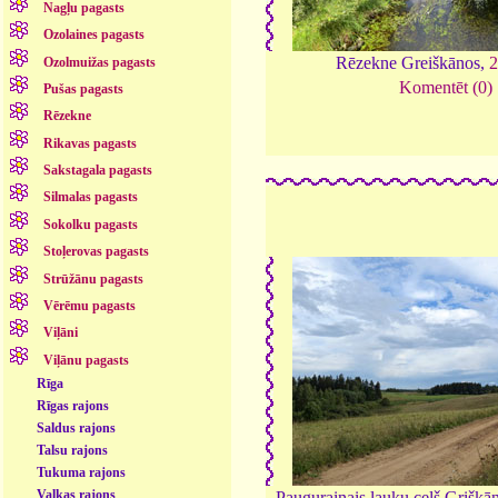
Nagļu pagasts
Ozolaines pagasts
Rēzekne Greiškānos,
2
Ozolmuižas pagasts
Komentēt (0)
Pušas pagasts
Rēzekne
Rikavas pagasts
Sakstagala pagasts
Silmalas pagasts
Sokolku pagasts
Stoļerovas pagasts
Strūžānu pagasts
Vērēmu pagasts
Viļāni
Viļānu pagasts
Rīga
Rīgas rajons
Saldus rajons
Talsu rajons
Tukuma rajons
Valkas rajons
Paugurainais lauku ceļš Griškā