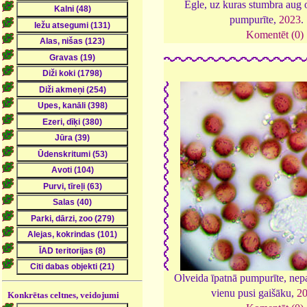
Egle, uz kuras stumbra aug 
pumpurīte,
2023
.
Komentēt (0)
Olveida īpatnā pumpurīte, nepa
vienu pusi gaišāku,
2
Konkrētas celtnes, veidojumi