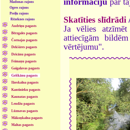
informāciju
par ta
Madonas rajons
Ogres rajons
Preiļu rajons
Skatīties slīdrādi
Rēzeknes rajons
Audriņu pagasts
Ja vēlies atzīmēt 
Bērzgales pagasts
attiecīgām bildē
Čornajas pagasts
vērtējumu".
Dekšāres pagasts
Dricānu pagasts
Feimaņu pagasts
Gaigalavas pagasts
Griškānu pagasts
Ilzeskalna pagasts
Kantinieku pagasts
Kaunatas pagasts
Lendžu pagasts
Lūznavas pagasts
Mākoņkalna pagasts
Maltas pagasts