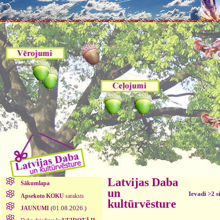
Latvijas Daba
Sākumlapa
un
Ievadi >2 s
Apsekoto KOKU
saraksts
kultūrvēsture
(01.08.2026.)
JAUNUMI