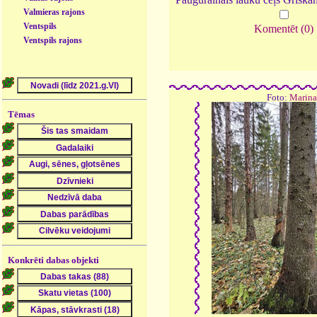
Valmieras rajons
Ventspils
Komentēt (0)
Ventspils rajons
Foto:
Marina
Tēmas
Konkrēti dabas objekti