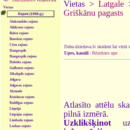
Daba.dziedava.lv
VEIDOTĀJI
Vietas >
Latgale
Vietas
Griškānu pagasts
Aizkraukles rajons
Alūksnes rajons
Balvu rajons
Bauskas rajons
Cēsu rajons
Daba.dziedava.lv skatāmi šai vietā va
Daugavpils
Upes, kanāli
:
Rēzeknes upe
Daugavpils rajons
Dobeles rajons
Gulbenes rajons
Jēkabpils rajons
Jelgava
Jelgavas rajons
Jūrmala
Krāslavas rajons
Atlasīto attēlu sk
Kuldīgas rajons
Liepāja
pilnā izmērā.
Liepājas rajons
Uzklikšķinot
uz 
Limbažu rajons
Ludzas rajons