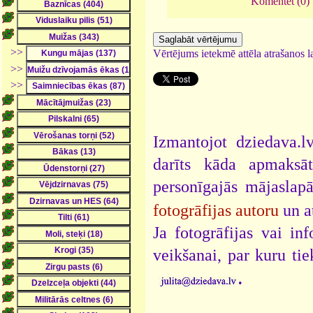
Komentēt (0)
>>
Vērtējums ietekmē attēla atrašanos la
>>
>>
Izmantojot dziedava.lv
darīts kāda apmaksāt
personīgajās mājaslap
fotogrāfijas autoru
un a
Ja fotogrāfijas vai i
veikšanai, par kuru ti
.