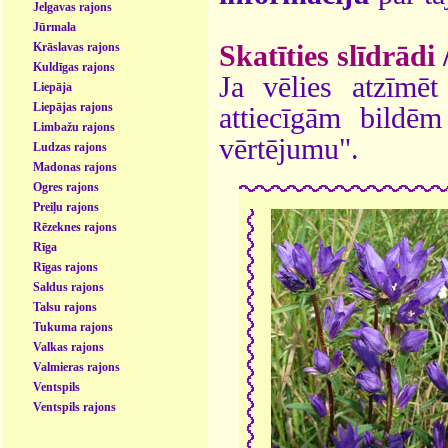
Jelgavas rajons
Jūrmala
Skatīties slīdrādi
Krāslavas rajons
Kuldīgas rajons
Ja vēlies atzīmēt 
Liepāja
Liepājas rajons
attiecīgām bildē
Limbažu rajons
vērtējumu".
Ludzas rajons
Madonas rajons
Ogres rajons
Preiļu rajons
Rēzeknes rajons
Rīga
Rīgas rajons
Saldus rajons
Talsu rajons
Tukuma rajons
Valkas rajons
Valmieras rajons
Ventspils
Ventspils rajons