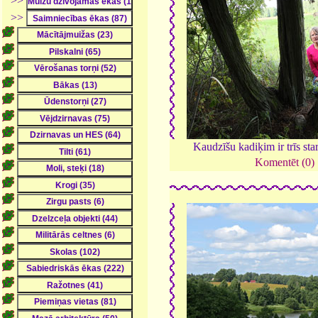
>>
>>
Kaudzīšu kadiķim ir trīs sta
Komentēt (0)