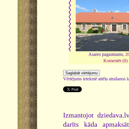
Asares pagastnams,
2
Komentēt (0)
Vērtējums ietekmē attēla atrašanos la
Izmantojot dziedava.lv
darīts kāda apmaksāt