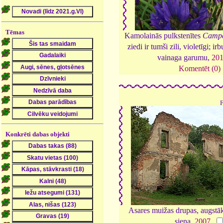
Tēmas
Kamolainās pulkstenītes
Campa
ziedi ir tumši zili, violetīgi; i
vainaga garumu,
20
Komentēt (0)
Konkrēti dabas objekti
Asares muižas drupas, augstāk
siena,
2007
.