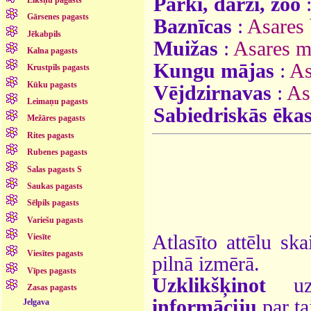
Parki, dārzi, zoo
Gārsenes pagasts
Baznīcas
:
Asares 
Jēkabpils
Muižas
:
Asares m
Kalna pagasts
Kungu mājas
:
As
Krustpils pagasts
Kūku pagasts
Vējdzirnavas
:
As
Leimaņu pagasts
Sabiedriskās ēka
Mežāres pagasts
Rites pagasts
Rubenes pagasts
Salas pagasts S
Saukas pagasts
Sēlpils pagasts
Variešu pagasts
Atlasīto attēlu ska
Viesīte
Viesītes pagasts
pilnā izmērā.
Vīpes pagasts
Uzklikšķinot
uz 
Zasas pagasts
informāciju
par ta
Jelgava