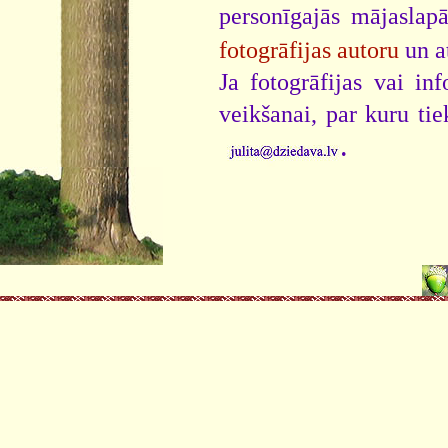
personīgajās mājaslap
fotogrāfijas autoru
un a
Ja fotogrāfijas vai i
veikšanai, par kuru ti
.