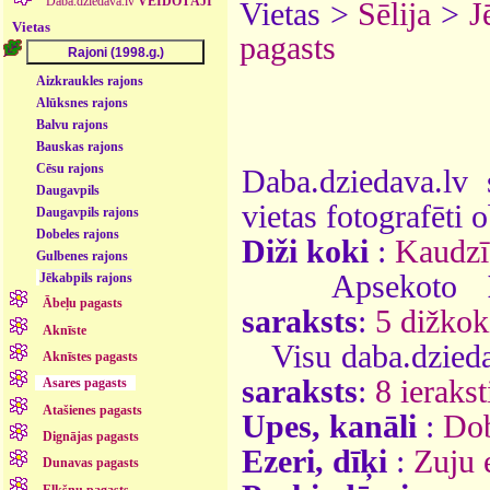
Daba.dziedava.lv
VEIDOTĀJI
Vietas >
Sēlija
>
J
Vietas
pagasts
Aizkraukles rajons
Alūksnes rajons
Balvu rajons
Bauskas rajons
Cēsu rajons
Daba.dziedava.lv 
Daugavpils
vietas fotografēti o
Daugavpils rajons
Dobeles rajons
Diži koki
:
Kaudzī
Gulbenes rajons
Apsekoto
Jēkabpils rajons
Ābeļu pagasts
saraksts
:
5 dižkok
Aknīste
Visu daba.dzieda
Aknīstes pagasts
saraksts
:
8 ierakst
Asares pagasts
Atašienes pagasts
Upes, kanāli
:
Do
Dignājas pagasts
Ezeri, dīķi
:
Zuju 
Dunavas pagasts
Elkšņu pagasts