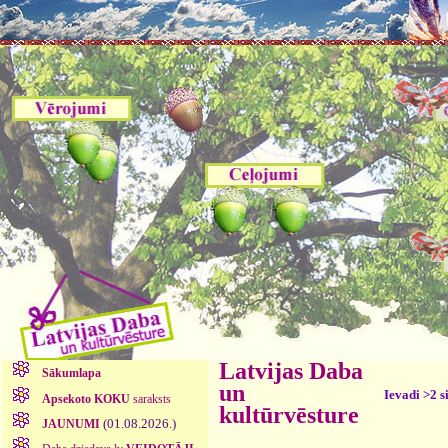
Latvijas Daba
Sākumlapa
un
Ievadi >2 s
Apsekoto KOKU
saraksts
kultūrvēsture
(01.08.2026.)
JAUNUMI