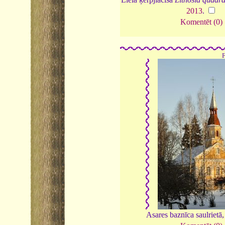
2013
.
Komentēt (0)
Asares baznīca saulrietā