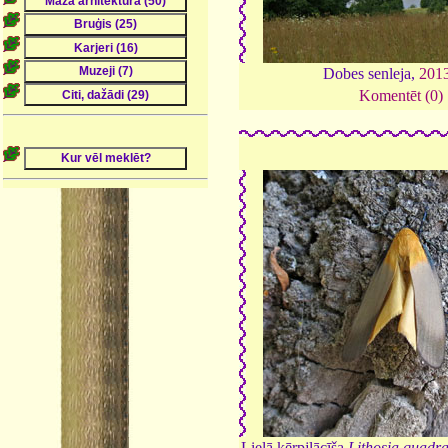
Dobes senleja,
201
Komentēt (0)
Lielā ķērpjlācīša
Lithosia quadr