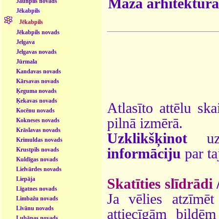
Mazā arhitektūra
Jaunpils novads
Jēkabpils
Jēkabpils
Jēkabpils novads
Jelgava
Jelgavas novads
Jūrmala
Kandavas novads
Kārsavas novads
Ķeguma novads
Ķekavas novads
Atlasīto attēlu ska
Kocēnu novads
pilnā izmērā.
Kokneses novads
Krāslavas novads
Uzklikšķinot
uz 
Krimuldas novads
informāciju
par ta
Krustpils novads
Kuldīgas novads
Lielvārdes novads
Liepāja
Skatīties slīdrādi
Līgatnes novads
Ja vēlies atzīmēt 
Limbažu novads
Līvānu novads
attiecīgām bildē
Lubānas novads