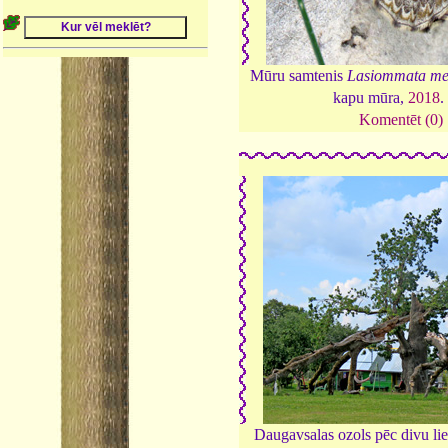
Mūru samtenis
Lasiommata me
kapu mūra,
2018
Komentēt (0)
Daugavsalas ozols pēc divu lie