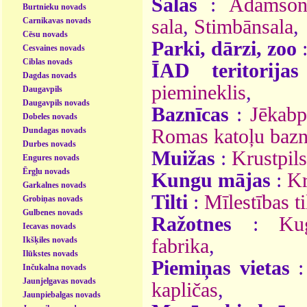
Salas
:
Ādamson
Burtnieku novads
Carnikavas novads
sala
,
Stimbānsala
,
Cēsu novads
Parki, dārzi, zoo
Cesvaines novads
Ciblas novads
ĪAD teritorijas
Dagdas novads
piemineklis
,
Daugavpils
Daugavpils novads
Baznīcas
:
Jēkabp
Dobeles novads
Dundagas novads
Romas katoļu bazn
Durbes novads
Muižas
:
Krustpil
Engures novads
Ērgļu novads
Kungu mājas
:
Kr
Garkalnes novads
Tilti
:
Mīlestības ti
Grobiņas novads
Gulbenes novads
Ražotnes
:
Ku
Iecavas novads
Ikšķiles novads
fabrika
,
Ilūkstes novads
Piemiņas vietas
Inčukalna novads
Jaunjelgavas novads
kapličas
,
Jaunpiebalgas novads