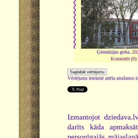
Ģimnāzijas goba,
20
Komentēt (0)
Vērtējums ietekmē attēla atrašanos la
Izmantojot dziedava.lv
darīts kāda apmaksāt
personīgajās mājaslap