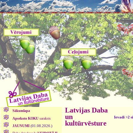
Latvijas Daba
Sākumlapa
un
Ievadi >2 s
Apsekoto KOKU
saraksts
kultūrvēsture
(01.08.2026.)
JAUNUMI