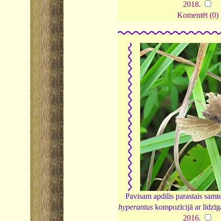
2018
.
Komentēt (0)
Pavisam apdilis parastais samt
hyperantus
kompozīcijā ar līdzīga
2016
.