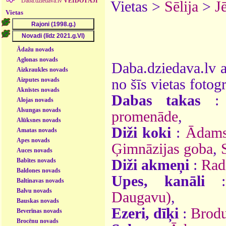
Daba.dziedava.lv
VEIDOTĀJI
Vietas >
Sēlija
>
J
Vietas
Ādažu novads
Aglonas novads
Daba.dziedava.lv a
Aizkraukles novads
Aizputes novads
no šīs vietas fotogr
Aknīstes novads
Dabas takas
Alojas novads
Alsungas novads
promenāde
,
Alūksnes novads
Diži koki
:
Ādams
Amatas novads
Apes novads
Ģimnāzijas goba
,
Auces novads
Babītes novads
Diži akmeņi
:
Rad
Baldones novads
Upes, kanāli
Baltinavas novads
Balvu novads
Daugavu)
,
Bauskas novads
Ezeri, dīķi
:
Brodu
Beverīnas novads
Brocēnu novads