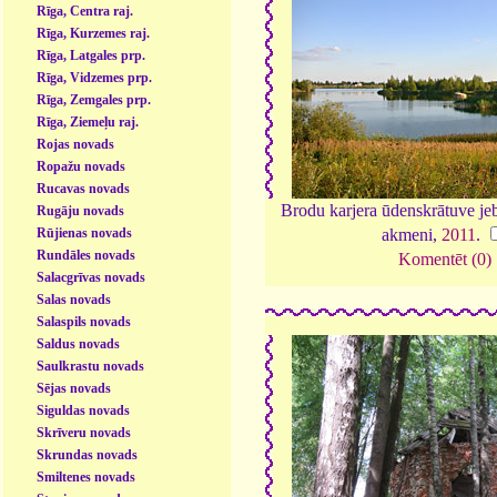
Rīga, Centra raj.
Rīga, Kurzemes raj.
Rīga, Latgales prp.
Rīga, Vidzemes prp.
Rīga, Zemgales prp.
Rīga, Ziemeļu raj.
Rojas novads
Ropažu novads
Rucavas novads
Brodu karjera ūdenskrātuve je
Rugāju novads
Rūjienas novads
akmeni,
2011
.
Rundāles novads
Komentēt (0)
Salacgrīvas novads
Salas novads
Salaspils novads
Saldus novads
Saulkrastu novads
Sējas novads
Siguldas novads
Skrīveru novads
Skrundas novads
Smiltenes novads