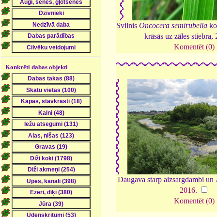
Svilnis
Oncocera semirubella
ko
krāsās uz zāles stiebra,
Komentēt (0)
Konkrēti dabas objekti
Daugava starp aizsargdambi un
2016
.
Komentēt (0)