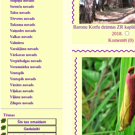
Stopiņu novads
Strenču novads
Talsu novads
Tērvetes novads
Tukuma novads
Baronu Korfu dzimtas ZR kapli
Vaiņodes novads
2018
.
Valkas novads
Komentēt (0)
Valmiera
Varakļānu novads
Vārkavas novads
Vecpiebalgas novads
Vecumnieku novads
Ventspils
Ventspils novads
Viesītes novads
Viļakas novads
Viļānu novads
Zilupes novads
Tēmas