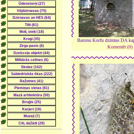
Baronu Korfu dzimtas DA ka
Komentēt (0)