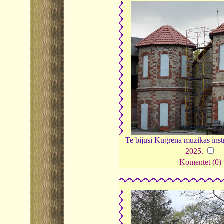
Te bijusi Kugrēna mūzikas inst
2025
.
Komentēt (0)