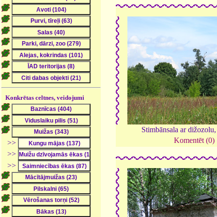
Konkrētas celtnes, veidojumi
Stimbānsala ar dižozolu
Komentēt (0)
>>
>>
>>