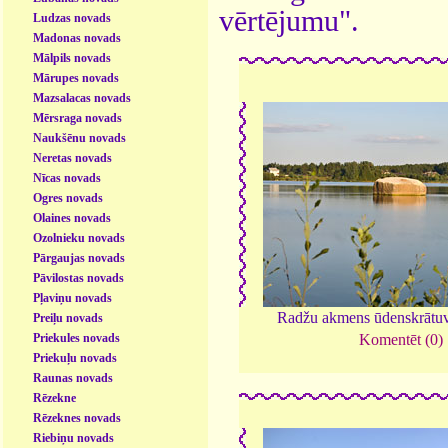
vērtējumu".
Ludzas novads
Madonas novads
Mālpils novads
Mārupes novads
Mazsalacas novads
Mērsraga novads
Naukšēnu novads
Neretas novads
Nīcas novads
Ogres novads
Olaines novads
Ozolnieku novads
Pārgaujas novads
Pāvilostas novads
Pļaviņu novads
Radžu akmens ūdenskrātu
Preiļu novads
Priekules novads
Komentēt (0)
Priekuļu novads
Raunas novads
Rēzekne
Rēzeknes novads
Riebiņu novads