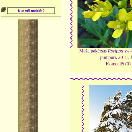
Meža paķērsas
Rorippa sylve
pumpuri,
2015
.
Komentēt (0)