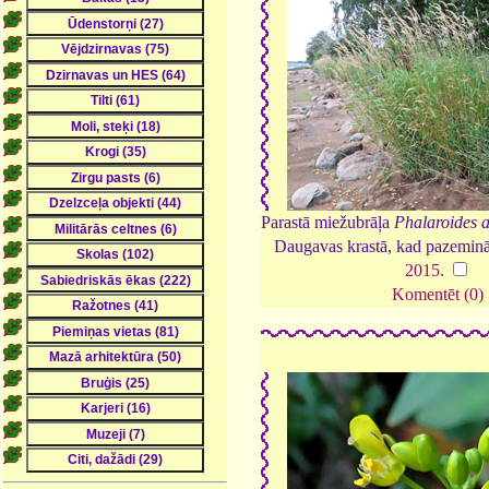
Parastā miežubrāļa
Phalaroides 
Daugavas krastā, kad pazeminā
2015
.
Komentēt (0)