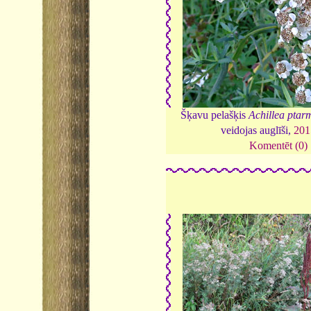
Šķavu pelašķis
Achillea ptar
veidojas auglīši,
201
Komentēt (0)