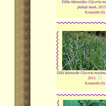
Dižās ūdenszāles
Glyceria m
plašajā skarā,
2015
Komentēt (0)
Dižā ūdenszāle
Glyceria maxim
2015
.
Komentēt (0)