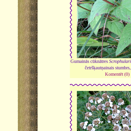
Gumainās cūknātres
Scrophular
četršķautņainais stumbrs
Komentēt (0)