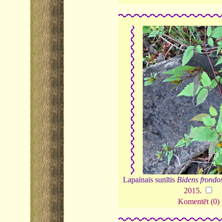
Lapainais sunītis
Bidens frondo
2015
.
Komentēt (0)