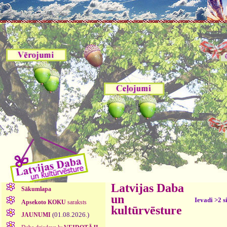
Latvijas Daba
Sākumlapa
un
Ievadi >2 s
Apsekoto KOKU
saraksts
kultūrvēsture
(01.08.2026.)
JAUNUMI