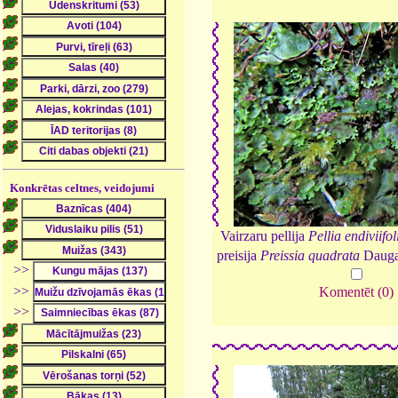
Konkrētas celtnes, veidojumi
Vairzaru pellija
Pellia endiviifol
preisija
Preissia quadrata
Dauga
>>
>>
Komentēt (0)
>>