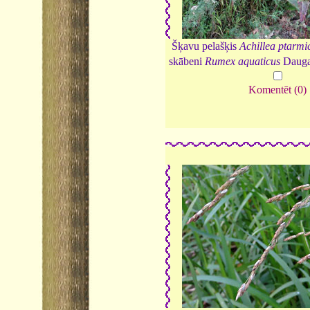
Šķavu pelašķis
Achillea ptarmi
skābeni
Rumex aquaticus
Dauga
Komentēt (0)