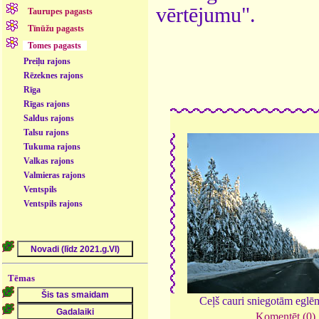
vērtējumu".
Taurupes pagasts
Tīnūžu pagasts
Tomes pagasts
Preiļu rajons
Rēzeknes rajons
Rīga
Rīgas rajons
Saldus rajons
Talsu rajons
Tukuma rajons
Valkas rajons
Valmieras rajons
Ventspils
Ventspils rajons
Tēmas
Ceļš cauri sniegotām egl
Komentēt (0)