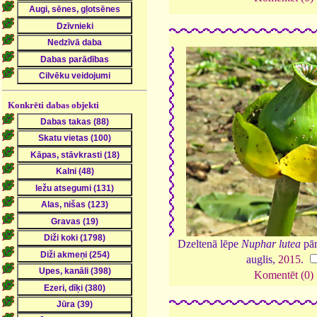
Konkrēti dabas objekti
Dzeltenā lēpe
Nuphar lutea
pār
auglis,
2015
.
Komentēt (0)