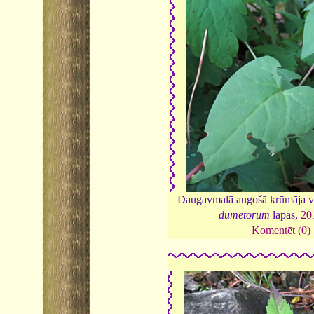
Daugavmalā augošā krūmāja v
dumetorum
lapas,
20
Komentēt (0)