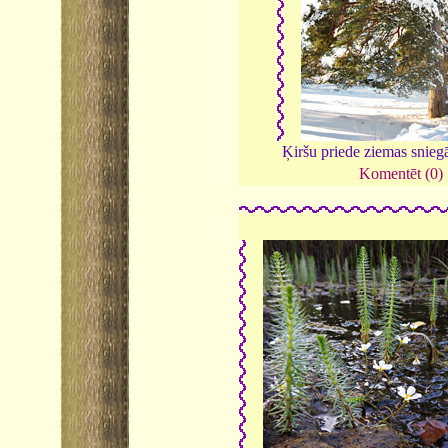
Ķiršu priede ziemas snieg
Komentēt (0)