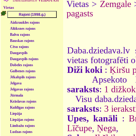
Daba.dziedava.lv
VEIDOTĀJI
Vietas >
Zemgale
Vietas
pagasts
Aizkraukles rajons
Alūksnes rajons
Balvu rajons
Bauskas rajons
Cēsu rajons
Daba.dziedava.lv 
Daugavpils
vietas fotografēti o
Daugavpils rajons
Dobeles rajons
Diži koki
:
Ķiršu p
Gulbenes rajons
Apsekoto
Jēkabpils rajons
Jelgava
saraksts
:
1 dižkok
Jelgavas rajons
Jūrmala
Visu daba.dzieda
Krāslavas rajons
saraksts
:
3 ierakst
Kuldīgas rajons
Liepāja
Upes, kanāli
:
B
Liepājas rajons
Līčupe
,
Ņega
,
Limbažu rajons
Ludzas rajons