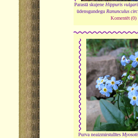
Parastā skujene
Hippuris vulgari
ūdensgundegu
Ranunculus circ
Komentēt (0)
Purva neaizmirstulītes
Myosotis