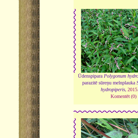
Ūdenspipara
Polygonum hydro
parazitē sūreņu melnplauka
hydropiperis
,
2015
Komentēt (0)