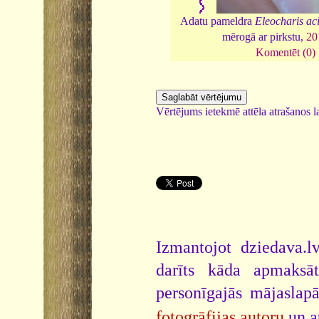
Adatu pameldra
Eleocharis aci
mērogā ar pirkstu,
20
Komentēt (0)
Vērtējums ietekmē attēla atrašanos la
Izmantojot dziedava.lv
darīts kāda apmaksāt
personīgajās mājaslap
fotogrāfijas autoru
un a