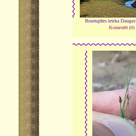
Brantupītes ieteka Dauga
Komentēt (0)