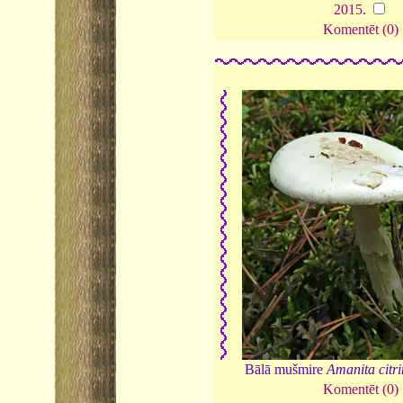
2015
.
Komentēt (0)
Bālā mušmire
Amanita citr
Komentēt (0)