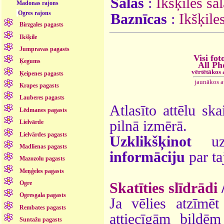
Salas
:
Ikšķiles sal
Madonas rajons
Ogres rajons
Baznīcas
:
Ikšķile
Birzgales pagasts
Ikšķile
Jumpravas pagasts
Visi fot
Ķegums
All Ph
vērtētākos
Ķeipenes pagasts
jaunākos 
Krapes pagasts
Lauberes pagasts
Atlasīto attēlu ska
Lēdmanes pagasts
pilnā izmērā.
Lielvārde
Lielvārdes pagasts
Uzklikšķinot
uz 
Madlienas pagasts
informāciju
par ta
Mazozolu pagasts
Meņģeles pagasts
Ogre
Skatīties slīdrādi
Ogresgala pagasts
Ja vēlies atzīmēt 
Rembates pagasts
attiecīgām bildē
Suntažu pagasts