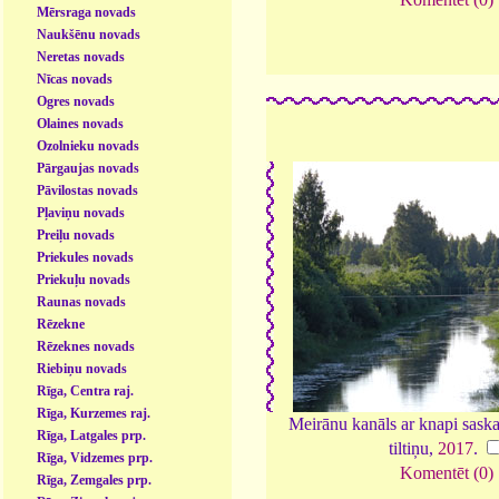
Mērsraga novads
Naukšēnu novads
Neretas novads
Nīcas novads
Ogres novads
Olaines novads
Ozolnieku novads
Pārgaujas novads
Pāvilostas novads
Pļaviņu novads
Preiļu novads
Priekules novads
Priekuļu novads
Raunas novads
Rēzekne
Rēzeknes novads
Riebiņu novads
Rīga, Centra raj.
Rīga, Kurzemes raj.
Meirānu kanāls ar knapi sas
Rīga, Latgales prp.
tiltiņu,
2017
.
Rīga, Vidzemes prp.
Komentēt (0)
Rīga, Zemgales prp.