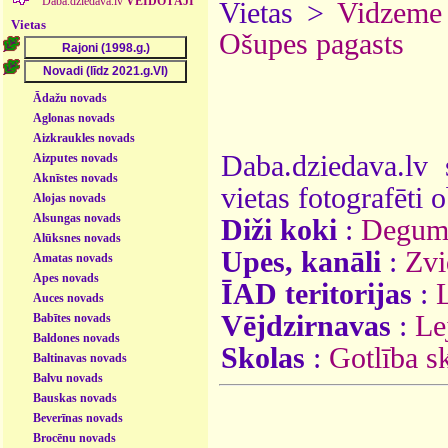
Daba.dziedava.lv
VEIDOTĀJI
Vietas >
Vidzeme
Vietas
Ošupes pagasts
Ādažu novads
Aglonas novads
Aizkraukles novads
Daba.dziedava.lv 
Aizputes novads
Aknīstes novads
vietas fotografēti o
Alojas novads
Alsungas novads
Diži koki
:
Degumn
Alūksnes novads
Upes, kanāli
:
Zvi
Amatas novads
Apes novads
ĪAD teritorijas
:
Auces novads
Vējdzirnavas
:
Le
Babītes novads
Baldones novads
Skolas
:
Gotlība s
Baltinavas novads
Balvu novads
Bauskas novads
Beverīnas novads
Brocēnu novads