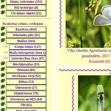
Konkrētas celtnes, veidojumi
>>
Vīķu zilenītis
Agrodiaetus 
>>
graudzālēm,
2017
>>
Komentēt (0)