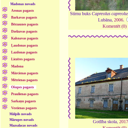
Madonas novads
Aronas pagasts
Stirnu buks
Capreolus capreolu
Barkavas pagasts
Lubāna,
2006
.
Bērzaunes pagasts
Komentēt (0)
Dzelzavas pagasts
Kalsnavas pagasts
Ļaudonas pagasts
Lazdonas pagasts
Liezēres pagasts
Madona
Mārcienas pagasts
Mētrienas pagasts
Ošupes pagasts
Praulienas pagasts
Sarkaņu pagasts
Vestienas pagasts
Mālpils novads
Mārupes novads
Gotlība skola,
201
Mazsalacas novads
Komentēt (0)