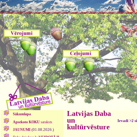
Latvijas Daba
Sākumlapa
un
Ievadi >2 s
Apsekoto KOKU
saraksts
kultūrvēsture
(01.08.2026.)
JAUNUMI