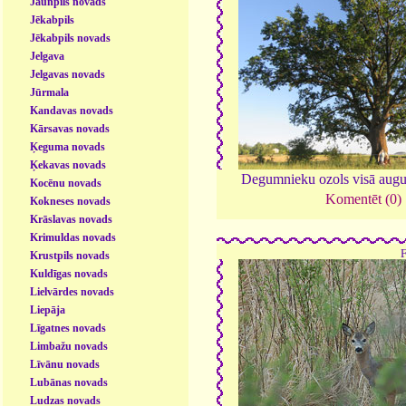
Jaunpils novads
Jēkabpils
Jēkabpils novads
Jelgava
Jelgavas novads
Jūrmala
Kandavas novads
Kārsavas novads
Ķeguma novads
Ķekavas novads
Degumnieku ozols visā aug
Kocēnu novads
Komentēt (0)
Kokneses novads
Krāslavas novads
Krimuldas novads
Krustpils novads
Kuldīgas novads
Lielvārdes novads
Liepāja
Līgatnes novads
Limbažu novads
Līvānu novads
Lubānas novads
Ludzas novads