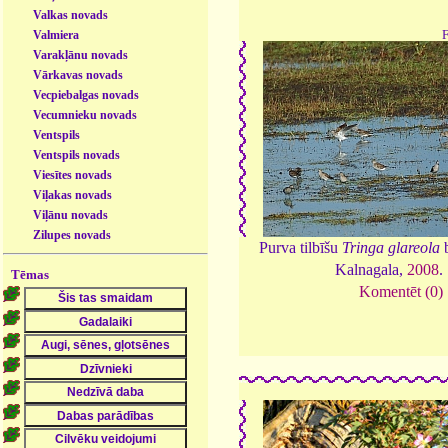
Valkas novads
Valmiera
Varakļānu novads
Vārkavas novads
Vecpiebalgas novads
Vecumnieku novads
Ventspils
Ventspils novads
Viesītes novads
Viļakas novads
Viļānu novads
Zilupes novads
Purva tilbīšu
Tringa glareola
b
Kalnagala,
2008
.
Tēmas
Komentēt (0)