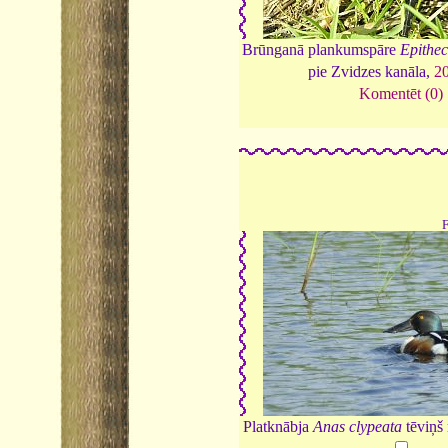
Brūnganā plankumspāre
Epithe
pie Zvidzes kanāla,
2
Komentēt (0)
Platknābja
Anas clypeata
tēviņš 