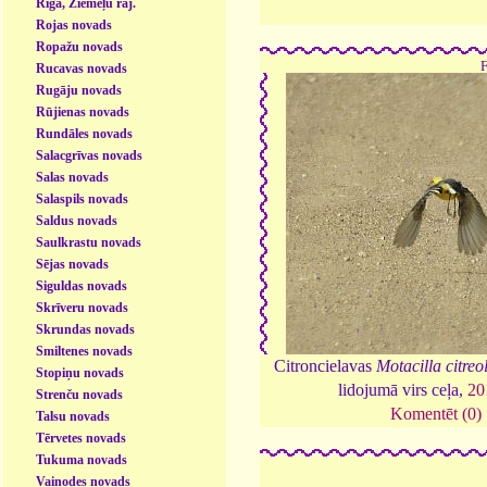
Rīga, Ziemeļu raj.
Rojas novads
Ropažu novads
Rucavas novads
Rugāju novads
Rūjienas novads
Rundāles novads
Salacgrīvas novads
Salas novads
Salaspils novads
Saldus novads
Saulkrastu novads
Sējas novads
Siguldas novads
Skrīveru novads
Skrundas novads
Smiltenes novads
Citroncielavas
Motacilla citreo
Stopiņu novads
lidojumā virs ceļa,
20
Strenču novads
Komentēt (0)
Talsu novads
Tērvetes novads
Tukuma novads
Vaiņodes novads