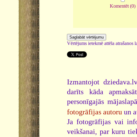
Komentēt (0)
Vērtējums ietekmē attēla atrašanos la
Izmantojot dziedava.lv
darīts kāda apmaksāt
personīgajās mājaslap
fotogrāfijas autoru
un a
Ja fotogrāfijas vai i
veikšanai, par kuru ti