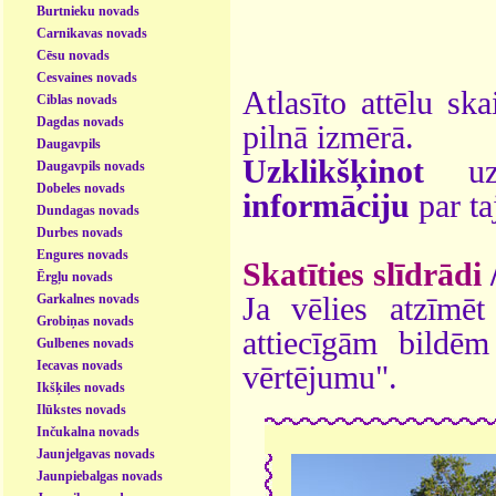
Burtnieku novads
Carnikavas novads
Cēsu novads
Cesvaines novads
Atlasīto attēlu ska
Ciblas novads
Dagdas novads
pilnā izmērā.
Daugavpils
Uzklikšķinot
uz 
Daugavpils novads
Dobeles novads
informāciju
par ta
Dundagas novads
Durbes novads
Engures novads
Skatīties slīdrādi
Ērgļu novads
Garkalnes novads
Ja vēlies atzīmēt 
Grobiņas novads
attiecīgām bildē
Gulbenes novads
Iecavas novads
vērtējumu".
Ikšķiles novads
Ilūkstes novads
Inčukalna novads
Jaunjelgavas novads
Jaunpiebalgas novads