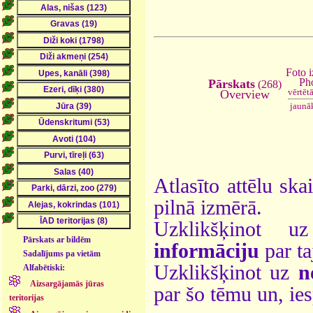
Foto i
Ph
Pārskats
(268)
vērtēt
Overview
jaunā
Atlasīto attēlu ska
pilnā izmērā.
Uzklikšķinot 
Pārskats ar bildēm
informāciju
par ta
Sadalījums pa vietām
Uzklikšķinot uz
n
Alfabētiski:
Aizsargājamās jūras
par šo tēmu un, ie
teritorijas