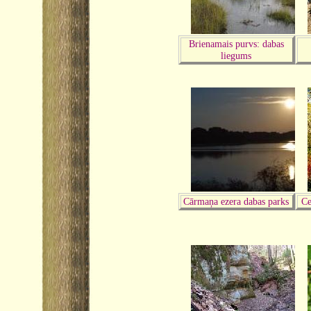
Brienamais purvs: dabas
liegums
Cārmaņa ezera dabas parks
Ce