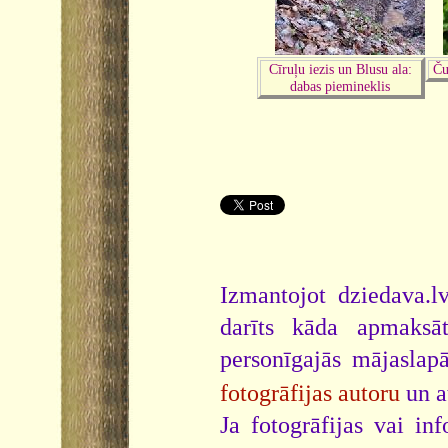
Cīruļu iezis un Blusu ala:
Ču
dabas piemineklis
Izmantojot dziedava.lv
darīts kāda apmaksāt
personīgajās mājaslap
fotogrāfijas autoru
un a
Ja fotogrāfijas vai i