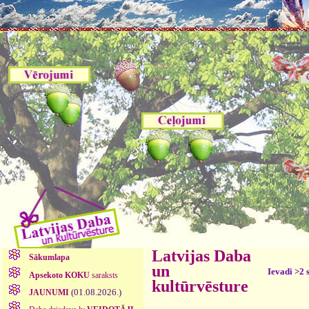
Latvijas Daba
Sākumlapa
un
Ievadi >2 
Apsekoto KOKU
saraksts
kultūrvēsture
(01.08.2026.)
JAUNUMI