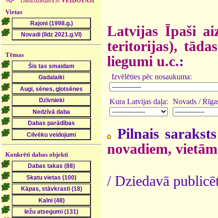
Daba.dziedava.lv
VEIDOTĀJI
Vietas
Latvijas Īpaši a
teritorijas), tā
Tēmas
liegumi u.c.
:
Izvēlēties pēc nosaukuma:
Kura Latvijas daļa:
Novads / Rīgas
Pilnais saraksts
novadiem, vietām
Konkrēti dabas objekti
/ Dziedavā publicē