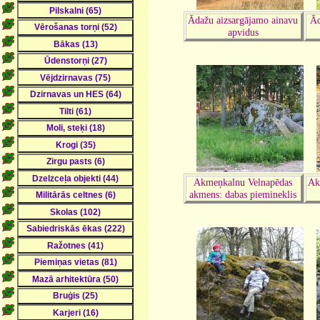
Ādažu aizsargājamo ainavu
Ād
apvidus
Akmeņkalnu Velnapēdas
Ak
akmens: dabas piemineklis