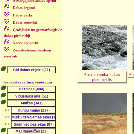
Aizsargājamo ainavu apvidi
Dabas liegumi
Dabas parki
Dabas rezervāti
Ģeoloģiskie un ģeomorfoloģiskie
dabas pieminekļi
Nacionālie parki
Ziemeļvidzemes biosfēras
rezervāts
Abavas rumba: dabas
Aba
piemineklis
Konkrētas celtnes, veidojumi
>>
>>
>>