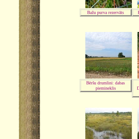
Bažu purva rezervāts
Bēršu drumlini: dabas
piemineklis
D