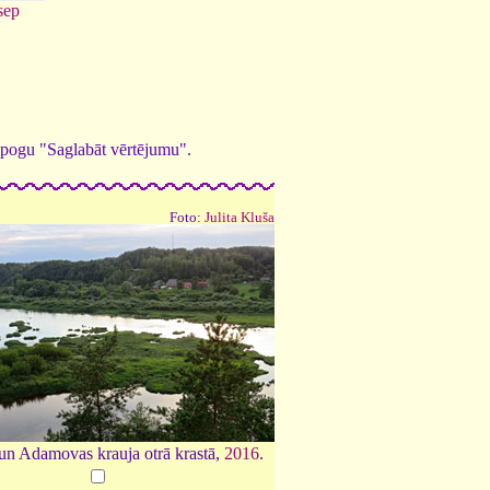
sep
ed pogu "Saglabāt vērtējumu".
Foto:
Julita Kluša
n Adamovas krauja otrā krastā,
2016
.