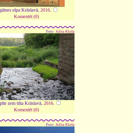
gātnes elpa Krāslavā,
2016
.
Komentēt (0)
Foto:
Julita Kluša
pīte zem tilta Krāslavā,
2016
.
Komentēt (0)
Foto:
Julita Kluša