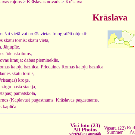
lavas rajons
>
Krāslavas novads
>
Krāslava
Krāslava
 šai vietā vai no šīs vietas fotografēti objekti:
s skatu tornis: skatu vieta
,
a
,
Jāņupīte
,
tes ūdenskritums
,
vas krauja: dabas piemineklis
,
omas katoļu baznīca
,
Priedaines Romas katoļu baznīca
,
daines skatu tornis
,
ristaņas) krogs
,
 zirgu pasta stacija
,
istaņas) pamatskola
,
rnes (Kaplavas) pagastnams
,
Krāslavas pagastnams
,
 kapliča
Visi foto (23)
Rud
Vasara (22)
All Photos
Au
Summer
vērtētākos augstāk