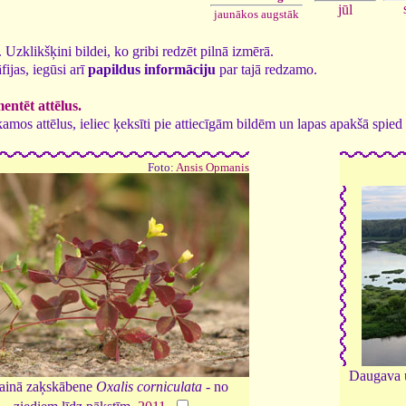
jūl
jaunākos augstāk
3. Uzklikšķini bildei, ko gribi redzēt pilnā izmērā.
fijas, iegūsi arī
papildus informāciju
par tajā redzamo.
ntēt attēlus.
tīkamos attēlus, ieliec ķeksīti pie attiecīgām bildēm un lapas apakšā spi
Foto:
Ansis Opmanis
Daugava u
ainā zaķskābene
Oxalis corniculata
- no