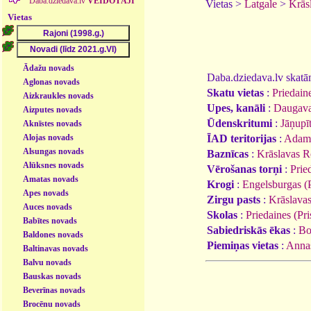
Daba.dziedava.lv
VEIDOTĀJI
Vietas >
Latgale
>
Krās
Vietas
Ādažu novads
Daba.dziedava.lv skatāmi
Aglonas novads
Skatu vietas
:
Priedaine
Aizkraukles novads
Upes, kanāli
:
Daugav
Aizputes novads
Ūdenskritumi
:
Jāņupī
Aknīstes novads
Alojas novads
ĪAD teritorijas
:
Adamo
Alsungas novads
Baznīcas
:
Krāslavas R
Alūksnes novads
Vērošanas torņi
:
Prie
Amatas novads
Krogi
:
Engelsburgas (P
Apes novads
Zirgu pasts
:
Krāslavas
Auces novads
Skolas
:
Priedaines (Pr
Babītes novads
Sabiedriskās ēkas
:
Bo
Baldones novads
Piemiņas vietas
:
Annas
Baltinavas novads
Balvu novads
Bauskas novads
Beverīnas novads
Brocēnu novads