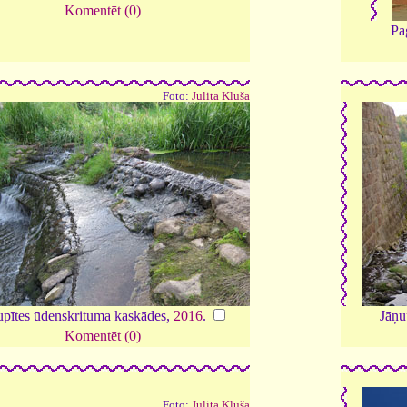
Komentēt (0)
Pa
Foto:
Julita Kluša
upītes ūdenskrituma kaskādes,
2016
.
Jāņu
Komentēt (0)
Foto:
Julita Kluša