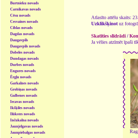
Burtnieku novads
Carnikavas novads
Cēsu novads
Atlasīto attēlu skaits: 2
Cesvaines novads
Uzklikšķinot
uz fotogrā
Ciblas novads
Dagdas novads
Skatīties slīdrādi
/
Kome
Daugavpils
Ja vēlies atzīmēt īpaši 
Daugavpils novads
Dobeles novads
Dundagas novads
Durbes novads
Engures novads
Ērgļu novads
Garkalnes novads
Grobiņas novads
Gulbenes novads
Iecavas novads
Ikšķiles novads
Ilūkstes novads
Inčukalna novads
Jaunjelgavas novads
Rag
Jaunpiebalgas novads