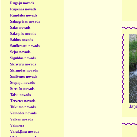
Rugāju novads
Rūjienas novads
Rundāles novads
Salacgrīvas novads
Salas novads
Salaspils novads
Saldus novads
Saulkrastu novads
Sējas novads
Siguldas novads
Skrīveru novads
Skrundas novads
Smiltenes novads
Stopiņu novads
Strenču novads
Talsu novads
Tērvetes novads
Jāņ
Tukuma novads
Vaiņodes novads
Valkas novads
Valmiera
Varakļānu novads