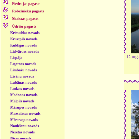
Piedrujas pagasts
Robežnieku pagasts
Skaistas pagasts
Ūdrīšu pagasts
Krimuldas novads
Krustpils novads
Kuldīgas novads
Lielvārdes novads
Daugav
Liepāja
Līgatnes novads
Limbažu novads
Līvānu novads
Lubānas novads
Ludzas novads
Madonas novads
Mālpils novads
Mārupes novads
Mazsalacas novads
Mērsraga novads
Naukšēnu novads
Neretas novads
Nīcas novads