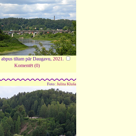
 abpus tiltam pār Daugavu,
2021
.
Komentēt (0)
Foto:
Julita Kluša