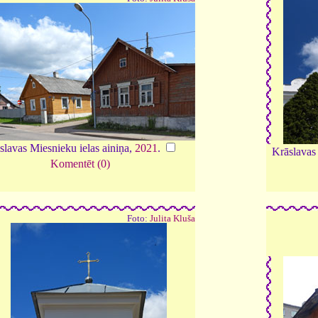
slavas Miesnieku ielas ainiņa,
2021
.
Krāslavas
Komentēt (0)
Foto:
Julita Kluša