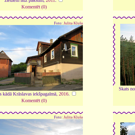
ziediem līdz pākstīm,
2011
.
Komentēt (0)
Foto:
Julita Kluša
Skats no
s kādā Krāslavas iekšpagalmā,
2016
.
Komentēt (0)
Foto:
Julita Kluša