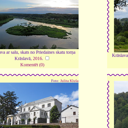
a ar salu, skats no Priedaines skatu torņa
Krāslava
Krāslavā,
2016
.
Komentēt (0)
Foto:
Julita Kluša