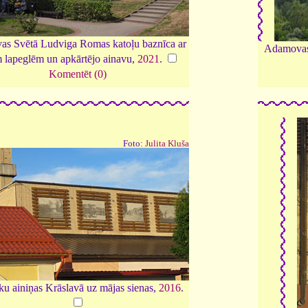
vas Svētā Ludviga Romas katoļu baznīca ar
Adamovas 
 lapeglēm un apkārtējo ainavu,
2021
.
Komentēt (0)
Foto:
Julita Kluša
ku ainiņas Krāslavā uz mājas sienas,
2016
.