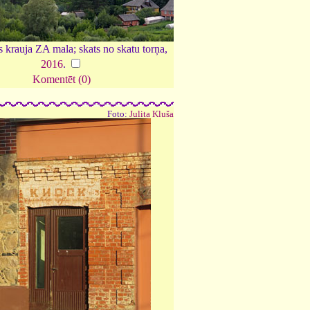
krauja ZA mala; skats no skatu torņa,
2016
.
Komentēt (0)
Foto:
Julita Kluša