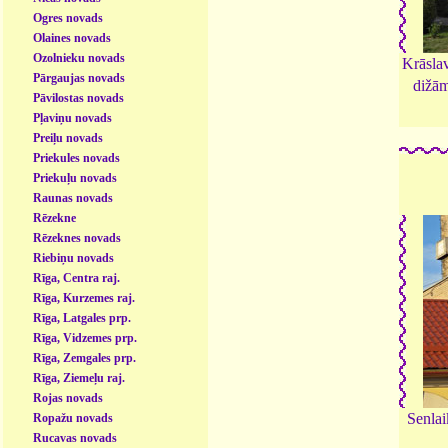
Ogres novads
Olaines novads
Ozolnieku novads
Krāsla
Pārgaujas novads
dižām
Pāvilostas novads
Pļaviņu novads
Preiļu novads
Priekules novads
Priekuļu novads
Raunas novads
Rēzekne
Rēzeknes novads
Riebiņu novads
Rīga, Centra raj.
Rīga, Kurzemes raj.
Rīga, Latgales prp.
Rīga, Vidzemes prp.
Rīga, Zemgales prp.
Rīga, Ziemeļu raj.
Rojas novads
Senlai
Ropažu novads
Rucavas novads