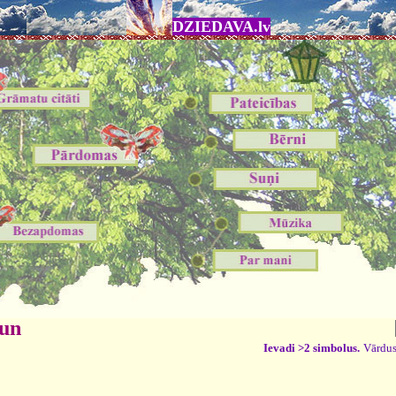
DZIEDAVA.lv
 un
Ievadi >2 simbolus.
Vārdus