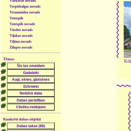
Vārkavas novads
Vecpiebalgas novads
Vecumnieku novads
Ventspils
Ventspils novads
Viesītes novads
Viļakas novads
Viļānu novads
Zilupes novads
Tēmas
Krā
Konkrēti dabas objekti