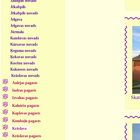
Jaunpils novads
Jēkabpils
Jēkabpils novads
Jelgava
Jelgavas novads
Jūrmala
Kandavas novads
Kārsavas novads
Ķeguma novads
Ķekavas novads
Kocēnu novads
Kokneses novads
Krāslavas novads
Aulejas pagasts
Indras pagasts
Skat
Izvaltas pagasts
Kalniešu pagasts
Kaplavas pagasts
Kombuļu pagasts
Krāslava
Krāslavas pagasts