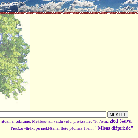
zied %ava
 atdali ar tukšumu. Meklējot arī vārda vidū, priekšā liec %. Piem.,
.
"Misas dižpriede"
Precīzu vārdkopu meklēšanai lieto pēdiņas. Piem.,