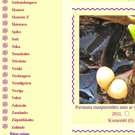
Sarkandaugava
Skanste
Skanstes Z
Šķirotava
Spilve
Suži
Teika
Torņakalns
Trīsciems
Vecāķi
Vecdaugava
Vecmīlgrāvis
Vecrīga
Voleri
Zaķusala
Pavasara mazpurenītes asns ar
Zasulauks
2011
.
Ziepniekkalns
Komentēt (0)
Zolitūde
Rīgas rajons