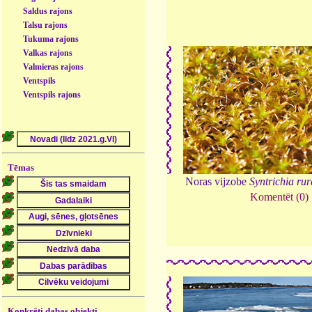
Saldus rajons
Talsu rajons
Tukuma rajons
Valkas rajons
Valmieras rajons
Ventspils
Ventspils rajons
Tēmas
Noras vijzobe
Syntrichia rur
Komentēt (0)
Konkrēti dabas objekti