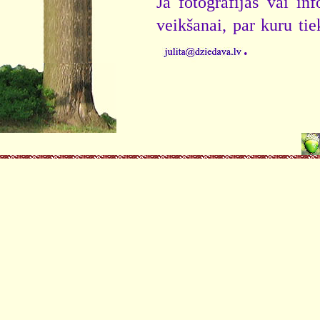
Ja fotogrāfijas vai i
veikšanai, par kuru ti
.