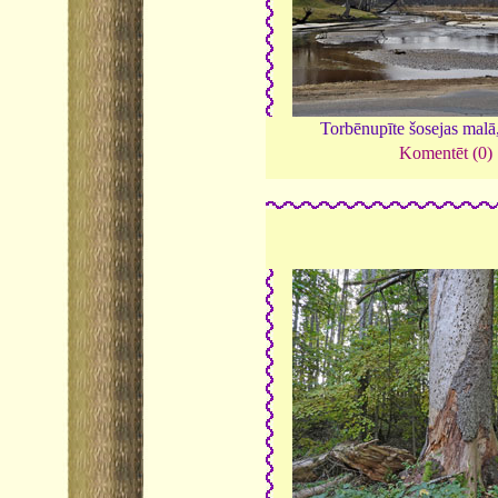
Torbēnupīte šosejas malā
Komentēt (0)