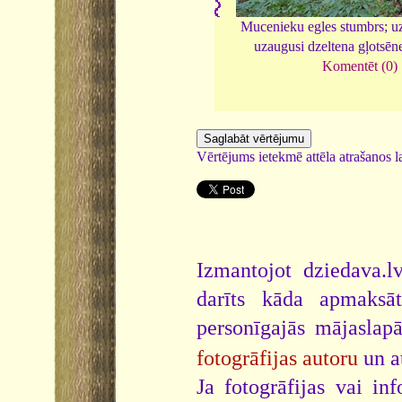
Mucenieku egles stumbrs; uz
uzaugusi dzeltena gļotsēn
Komentēt (0)
Vērtējums ietekmē attēla atrašanos la
Izmantojot dziedava.lv
darīts kāda apmaksāt
personīgajās mājaslap
fotogrāfijas autoru
un a
Ja fotogrāfijas vai i