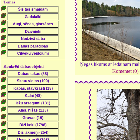
Tēmas
Ņegas līkums ar ledainām ma
Konkrēti dabas objekti
Komentēt (0)