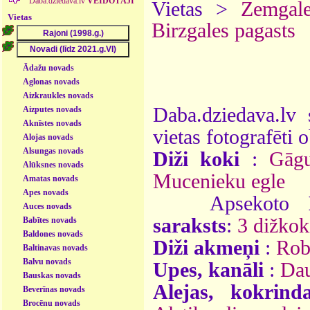
Daba.dziedava.lv
VEIDOTĀJI
Vietas >
Zemgal
Vietas
Birzgales pagasts
Ādažu novads
Aglonas novads
Aizkraukles novads
Daba.dziedava.lv 
Aizputes novads
Aknīstes novads
vietas fotografēti o
Alojas novads
Alsungas novads
Diži koki
:
Gāgu
Alūksnes novads
Mucenieku egle
Amatas novads
Apes novads
Apsekoto
Auces novads
saraksts
:
3 dižkok
Babītes novads
Baldones novads
Diži akmeņi
:
Rob
Baltinavas novads
Balvu novads
Upes, kanāli
:
Da
Bauskas novads
Alejas, kokrind
Beverīnas novads
Brocēnu novads