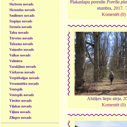
Plakanlapu porenīte
Porella pla
Skrīveru novads
stumbra,
2017
.
Skrundas novads
Komentēt (0)
Smiltenes novads
Stopiņu novads
Strenču novads
Talsu novads
Tērvetes novads
Tukuma novads
Vaiņodes novads
Valkas novads
Valmiera
Varakļānu novads
Vārkavas novads
Vecpiebalgas novads
Vecumnieku novads
Ventspils
Ventspils novads
Alstiķes liepu aleja,
2
Viesītes novads
Komentēt (0)
Viļakas novads
Viļānu novads
Zilupes novads