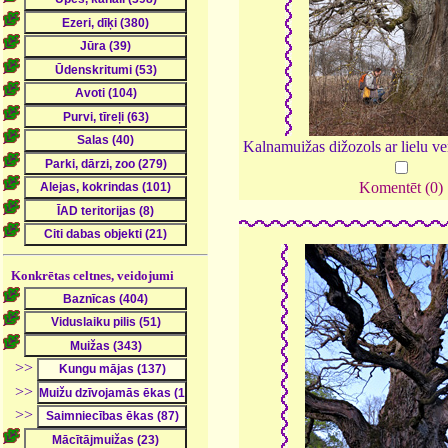
Kalnamuižas dižozols ar lielu ve
Komentēt (0)
Konkrētas celtnes, veidojumi
>>
>>
>>