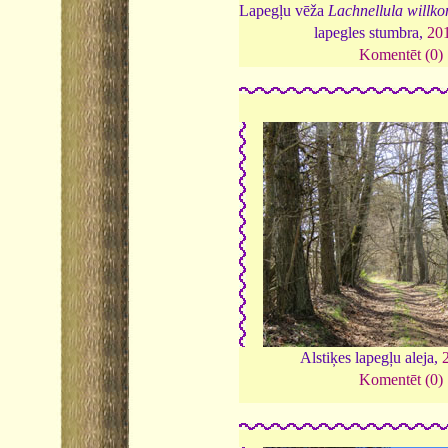
Lapegļu vēža
Lachnellula willk
lapegles stumbra,
20
Komentēt (0)
Alstiķes lapegļu aleja,
Komentēt (0)