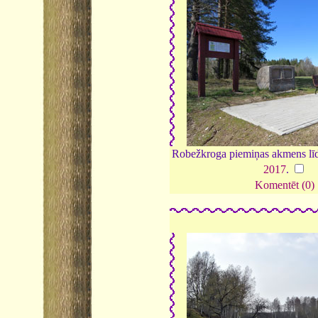
Robežkroga piemiņas akmens līd
2017
.
Komentēt (0)