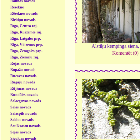
Raunas novads
Rēzekne
Rēzeknes novads
Riebiņu novads
Rīga, Centra raj.
Rīga, Kurzemes raj.
Rīga, Latgales prp.
Rīga, Vidzemes prp.
Alstiķu kempinga siena
Rīga, Zemgales prp.
Komentēt (0)
Rīga, Ziemeļu raj.
Rojas novads
Ropažu novads
Rucavas novads
Rugāju novads
Rūjienas novads
Rundāles novads
Salacgrīvas novads
Salas novads
Salaspils novads
Saldus novads
Saulkrastu novads
Sējas novads
Siguldas novads