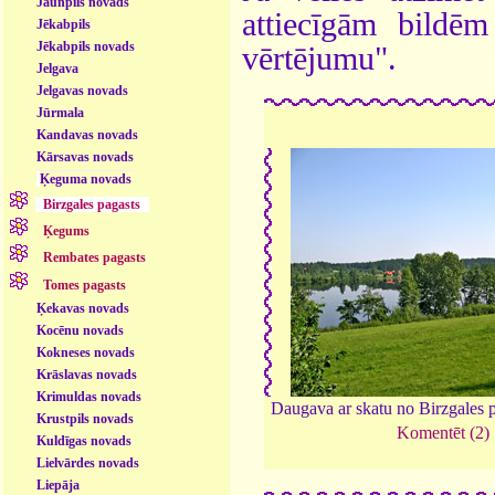
Jaunpils novads
attiecīgām bildē
Jēkabpils
Jēkabpils novads
vērtējumu".
Jelgava
Jelgavas novads
Jūrmala
Kandavas novads
Kārsavas novads
Ķeguma novads
Birzgales pagasts
Ķegums
Rembates pagasts
Tomes pagasts
Ķekavas novads
Kocēnu novads
Kokneses novads
Krāslavas novads
Krimuldas novads
Daugava ar skatu no Birzgales 
Krustpils novads
Komentēt (2)
Kuldīgas novads
Lielvārdes novads
Liepāja