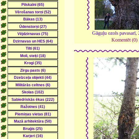
Gāguļu ozols pavasarī,
Komentēt (0)