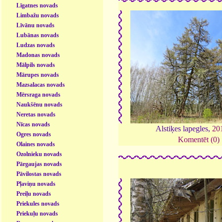
Līgatnes novads
Limbažu novads
Līvānu novads
Lubānas novads
Ludzas novads
Madonas novads
Mālpils novads
Mārupes novads
Mazsalacas novads
Mērsraga novads
Naukšēnu novads
Neretas novads
Nīcas novads
Alstiķes lapegles,
20
Ogres novads
Komentēt (0)
Olaines novads
Ozolnieku novads
Pārgaujas novads
Pāvilostas novads
Pļaviņu novads
Preiļu novads
Priekules novads
Priekuļu novads