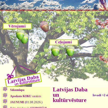
Latvijas Daba
Sākumlapa
un
Ievadi >2 s
Apsekoto KOKU
saraksts
kultūrvēsture
(01.08.2026.)
JAUNUMI