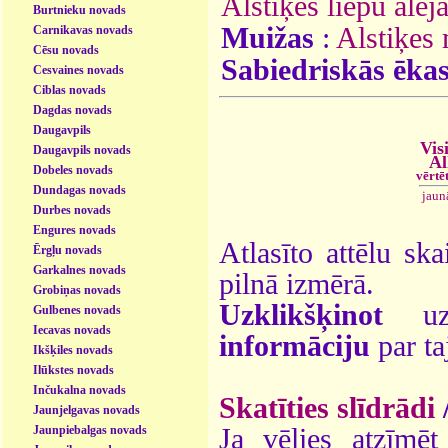
Alstiķes liepu alej
Burtnieku novads
Muižas
:
Alstiķes
Carnikavas novads
Cēsu novads
Sabiedriskās ēka
Cesvaines novads
Ciblas novads
Dagdas novads
Daugavpils
Vis
Daugavpils novads
Al
Dobeles novads
vērtē
Dundagas novads
jaun
Durbes novads
Engures novads
Atlasīto attēlu ska
Ērgļu novads
Garkalnes novads
pilnā izmērā.
Grobiņas novads
Uzklikšķinot
uz 
Gulbenes novads
Iecavas novads
informāciju
par ta
Ikšķiles novads
Ilūkstes novads
Inčukalna novads
Skatīties slīdrādi
Jaunjelgavas novads
Jaunpiebalgas novads
Ja vēlies atzīmēt 