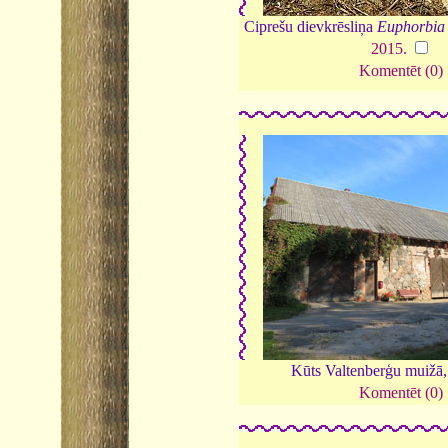
Ciprešu dievkrēsliņa
Euphorbia 
2015
.
Komentēt (0)
Kūts Valtenberģu muižā
Komentēt (0)