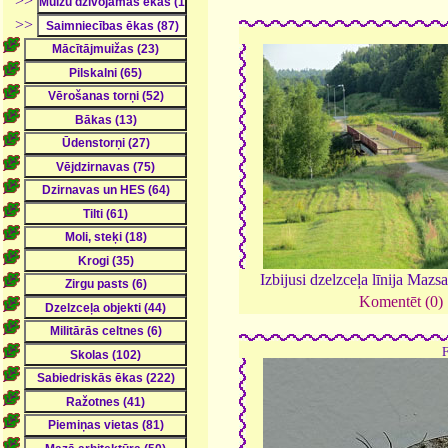
>>
>>
Izbijusi dzelzceļa līnija Mazs
Komentēt (0)