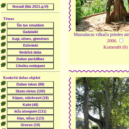
Tēmas
Mazsalacas vilkaču priedes ai
2006
.
Komentēt (0)
Konkrēti dabas objekti