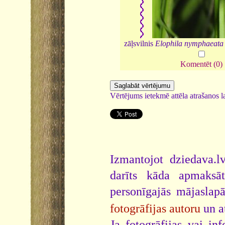
zāļsvilnis
Elophila nymphaeata
Komentēt (0)
Vērtējums ietekmē attēla atrašanos la
Izmantojot dziedava.lv
darīts kāda apmaksāt
personīgajās mājaslap
fotogrāfijas autoru
un a
Ja fotogrāfijas vai i