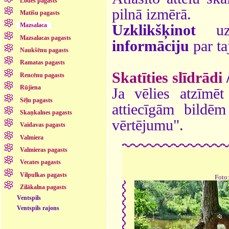
Lodes pagasts
pilnā izmērā.
Matīšu pagasts
Mazsalaca
Uzklikšķinot
uz 
Mazsalacas pagasts
informāciju
par ta
Naukšēnu pagasts
Ramatas pagasts
Skatīties slīdrādi
Rencēnu pagasts
Rūjiena
Ja vēlies atzīmēt 
Sēļu pagasts
attiecīgām bildē
Skaņkalnes pagasts
vērtējumu".
Vaidavas pagasts
Valmiera
Valmieras pagasts
Vecates pagasts
Vilpulkas pagasts
Foto
Zilākalna pagasts
Ventspils
Ventspils rajons