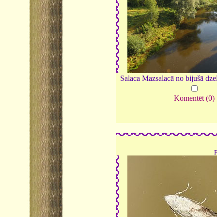
Salaca Mazsalacā no bijušā dzel
Komentēt (0)