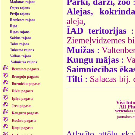
Parki, dārzi, zoo
Madonas rajons
Ogres rajons
Alejas, kokrinda
Preiļu rajons
aleja
,
Rēzeknes rajons
Rīga
ĪAD teritorijas
Rīgas rajons
Ziemeļvidzemes bio
Saldus rajons
Talsu rajons
Muižas
:
Valtenbe
Tukuma rajons
Valkas rajons
Kungu mājas
:
Va
Valmieras rajons
Saimniecības ēka
Bērzaines pagasts
Tilti
:
Salacas bij. 
Brenguļu pagasts
Burtnieku pagasts
Dikļu pagasts
Ipiķu pagasts
Visi fot
All Ph
Jeru pagasts
vērtētākos 
Kauguru pagasts
jaunākos a
Kocēnu pagasts
Ķoņu pagasts
Atlasīto attēlu ska