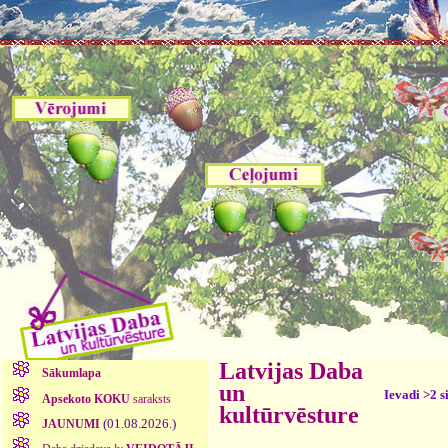
Latvijas Daba
Sākumlapa
un
Ievadi >2 s
Apsekoto KOKU
saraksts
kultūrvēsture
(01.08.2026.)
JAUNUMI