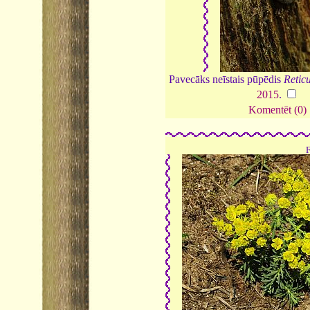
Pavecāks neīstais pūpēdis
Retic
2015
.
Komentēt (0)