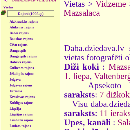
Daba.dziedava.lv
VEIDOTĀJI
Vietas >
Vidzeme
Vietas
Mazsalaca
Aizkraukles rajons
Alūksnes rajons
Balvu rajons
Bauskas rajons
Cēsu rajons
Daba.dziedava.lv 
Daugavpils
vietas fotografēti o
Daugavpils rajons
Dobeles rajons
Diži koki
:
Mazsa
Gulbenes rajons
1. liepa
,
Valtenberģ
Jēkabpils rajons
Jelgava
Apsekoto
Jelgavas rajons
Jūrmala
saraksts
:
7 dižkok
Krāslavas rajons
Visu daba.dzieda
Kuldīgas rajons
Liepāja
saraksts
:
11 ieraks
Liepājas rajons
Upes, kanāli
:
Sal
Limbažu rajons
Ludzas rajons