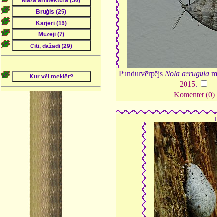
Pundurvērpējs
Nola aerugula
mā
2015
.
Komentēt (0)