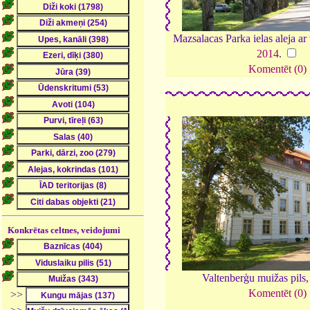
Mazsalacas Parka ielas aleja a
2014
.
Komentēt (0)
Konkrētas celtnes, veidojumi
Valtenberģu muižas pils
Komentēt (0)
>>