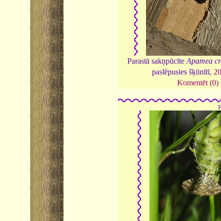
Parastā sakņpūcīte
Apamea cr
paslēpusies šķūnītī,
2
Komentēt (0)