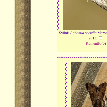
Svilnis
Aphomia sociella
Mazsal
2013
.
Komentēt (0)