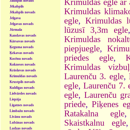
Krimuldas egle ar 
Jaunpils novads
Jēkabpils
Krimuldas klimako
Jēkabpils novads
Jelgava
egle
,
Krimuldas l
Jelgavas novads
lūzusī 3,3m egle
Jūrmala
Kandavas novads
Krimuldas nokal
Kārsavas novads
piepjuegle
,
Krimu
Ķeguma novads
Ķekavas novads
priedes egle
,
K
Kocēnu novads
Kokneses novads
Krimuldas vizbu
Krāslavas novads
Laurenču 3. egle
,
Krimuldas novads
Krustpils novads
egle
,
Laurenču 7. 
Kuldīgas novads
egle
,
Laurenču gra
Lielvārdes novads
Liepāja
priede
,
Piķenes eg
Līgatnes novads
Limbažu novads
Ratakalna egle
Līvānu novads
Skaistkalnu egle
Lubānas novads
Ludzas novads