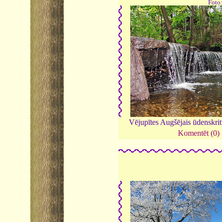
Foto
Vējupītes Augšējais ūdenskr
Komentēt (0)