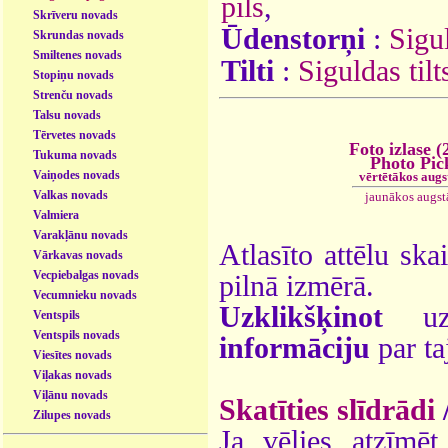
pils
,
Skrīveru novads
Ūdenstorņi
:
Sigu
Skrundas novads
Smiltenes novads
Tilti
:
Siguldas til
Stopiņu novads
Strenču novads
Talsu novads
Tērvetes novads
Foto izlase (
Tukuma novads
Photo Pic
Vaiņodes novads
vērtētākos augs
Valkas novads
jaunākos augst
Valmiera
Varakļānu novads
Atlasīto attēlu ska
Vārkavas novads
Vecpiebalgas novads
pilnā izmērā.
Vecumnieku novads
Uzklikšķinot
uz 
Ventspils
Ventspils novads
informāciju
par ta
Viesītes novads
Viļakas novads
Viļānu novads
Skatīties slīdrādi
Zilupes novads
Ja vēlies atzīmēt 