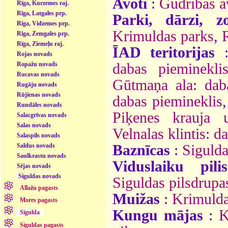
Avoti
:
Gudrības a
Rīga, Kurzemes raj.
Rīga, Latgales prp.
Parki, dārzi, z
Rīga, Vidzemes prp.
Krimuldas parks
,
Rīga, Zemgales prp.
Rīga, Ziemeļu raj.
ĪAD teritorijas
Rojas novads
Ropažu novads
dabas pieminekli
Rucavas novads
Gūtmaņa ala: dab
Rugāju novads
Rūjienas novads
dabas piemineklis
Rundāles novads
Piķenes krauja 
Salacgrīvas novads
Salas novads
Velnalas klintis: d
Salaspils novads
Saldus novads
Baznīcas
:
Siguld
Saulkrastu novads
Viduslaiku pilis
Sējas novads
Siguldas novads
Siguldas pilsdrupa
Allažu pagasts
Muižas
:
Krimulda
Mores pagasts
Kungu mājas
:
K
Sigulda
Siguldas pagasts