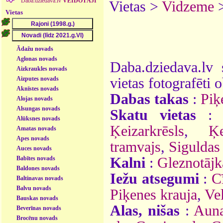
Daba.dziedava.lv
VEIDOTĀJI
Vietas >
Vidzeme
Vietas
Ādažu novads
Aglonas novads
Daba.dziedava.lv 
Aizkraukles novads
Aizputes novads
vietas fotografēti o
Aknīstes novads
Dabas takas
:
Piķ
Alojas novads
Alsungas novads
Skatu vietas
Alūksnes novads
Ķeizarkrēsls
,
Ķe
Amatas novads
Apes novads
tramvajs
,
Siguldas
Auces novads
Babītes novads
Kalni
:
Gleznotājk
Baldones novads
Iežu atsegumi
:
C
Baltinavas novads
Balvu novads
Piķenes krauja
,
Vel
Bauskas novads
Alas, nišas
:
Auna
Beverīnas novads
Brocēnu novads