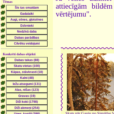
Tēmas
attiecīgām bildē
vērtējumu".
Konkrēti dabas objekti
Skats pār Gauju no Siguldas V