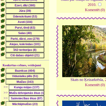
2010
.
Komentēt (0)
Konkrētas celtnes, veidojumi
Skats no Ķeizarkrēsla,
Komentēt (0)
>>
>>
>>