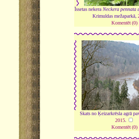
Īssetas nekera
Neckera pennata
a
Krimuldas mežaparkā,
Komentēt (0)
Skats no Ķeizarkrēsla agrā pa
2015
.
Komentēt (0)