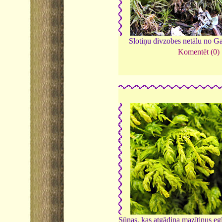
Slotiņu divzobes netālu no G
Komentēt (0)
Sūnas, kas atgādina mazītiņus eg