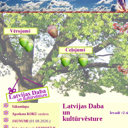
Latvijas Daba
Sākumlapa
un
Ievadi >2 s
Apsekoto KOKU
saraksts
kultūrvēsture
(01.08.2026.)
JAUNUMI