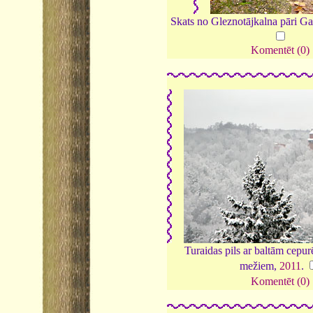
Skats no Gleznotājkalna pāri Gau
Komentēt (0)
Turaidas pils ar baltām cepu
mežiem,
2011
.
Komentēt (0)