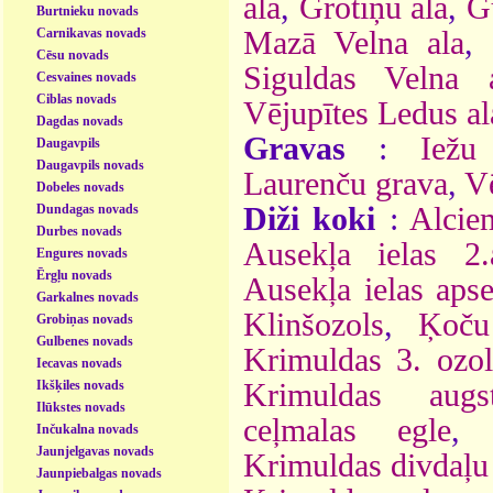
ala
,
Grotiņu ala
,
G
Burtnieku novads
Carnikavas novads
Mazā Velna ala
,
Cēsu novads
Siguldas Velna 
Cesvaines novads
Ciblas novads
Vējupītes Ledus al
Dagdas novads
Gravas
:
Iežu
Daugavpils
Daugavpils novads
Laurenču grava
,
Vē
Dobeles novads
Dundagas novads
Diži koki
:
Alcie
Durbes novads
Ausekļa ielas 2.
Engures novads
Ērgļu novads
Ausekļa ielas aps
Garkalnes novads
Klinšozols
,
Ķoču
Grobiņas novads
Gulbenes novads
Krimuldas 3. ozol
Iecavas novads
Ikšķiles novads
Krimuldas augs
Ilūkstes novads
ceļmalas egle
Inčukalna novads
Jaunjelgavas novads
Krimuldas divdaļu
Jaunpiebalgas novads