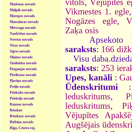
vītols
,
Vējupītes e
Madonas novads
Vikmestes 1. egle
Mālpils novads
Mārupes novads
Nogāzes egle
,
V
Mazsalacas novads
Mērsraga novads
Zaķa osis
Naukšēnu novads
Apsekoto
Neretas novads
Nīcas novads
saraksts
:
166 dižk
Ogres novads
Visu daba.dzieda
Olaines novads
Ozolnieku novads
saraksts
:
253 ierak
Pārgaujas novads
Pāvilostas novads
Upes, kanāli
:
Gau
Pļaviņu novads
Ūdenskritumi
Preiļu novads
Priekules novads
leduskritums
,
P
Priekuļu novads
leduskritums
,
Pi
Raunas novads
Rēzekne
Vējupītes Apakšē
Rēzeknes novads
Riebiņu novads
Augšējais ūdenskr
Rīga, Centra raj.