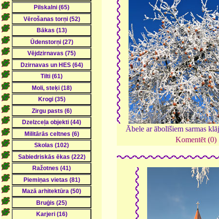
Ābele ar ābolīšiem sarmas kl
Komentēt (0)