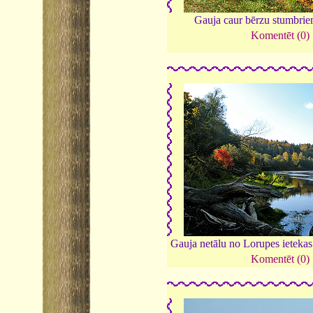
Gauja caur bērzu stumbri
Komentēt (0)
Gauja netālu no Lorupes ieteka
Komentēt (0)