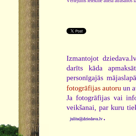
Vērtējums ietekmē attēla atrašanos la
Izmantojot dziedava.lv
darīts kāda apmaksāt
personīgajās mājaslap
fotogrāfijas autoru
un a
Ja fotogrāfijas vai i
veikšanai, par kuru ti
.