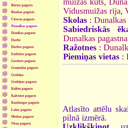
muižas kūts
,
Dunal
Bārtas pagasts
Vidusmuižas rija
,
Bunkas pagasts
Skolas
:
Dunalkas
Cīravas pagasts
Dunalkas pagasts
Sabiedriskās ēk
Dunikas pagasts
Dunalkas pagastna
Durbe
Ražotnes
:
Dunalk
Durbes pagasts
Embūtes pagasts
Piemiņas vietas
:
Gaviezes pagasts
Gramzdas pagasts
Grobiņa
Grobiņas pagasts
Kalētu pagasts
Kalvenes pagasts
Kazdangas pagasts
Atlasīto attēlu ska
Lažas pagasts
pilnā izmērā.
Medzes pagasts
Nīcas pagasts
Uzklikšķinot
uz 