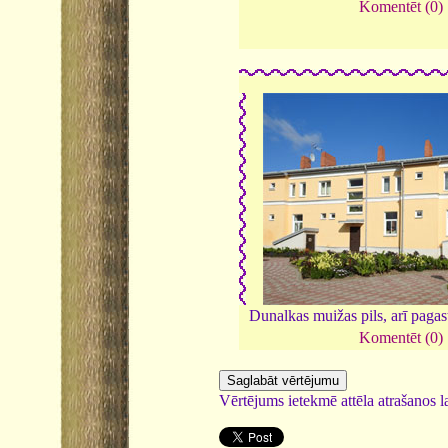
Komentēt (0)
Dunalkas muižas pils, arī paga
Komentēt (0)
Vērtējums ietekmē attēla atrašanos la