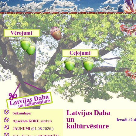
Latvijas Daba
Sākumlapa
un
Ievadi >2 s
Apsekoto KOKU
saraksts
kultūrvēsture
(01.08.2026.)
JAUNUMI