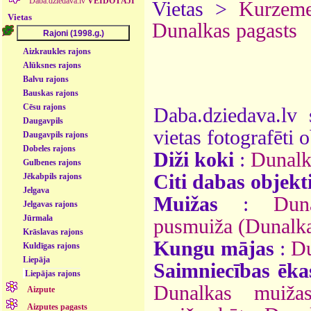
Daba.dziedava.lv
VEIDOTĀJI
Vietas >
Kurzem
Vietas
Dunalkas pagasts
Aizkraukles rajons
Alūksnes rajons
Balvu rajons
Bauskas rajons
Cēsu rajons
Daba.dziedava.lv 
Daugavpils
vietas fotografēti o
Daugavpils rajons
Dobeles rajons
Diži koki
:
Dunalk
Gulbenes rajons
Citi dabas objekt
Jēkabpils rajons
Jelgava
Muižas
:
Dun
Jelgavas rajons
Jūrmala
pusmuiža (Dunalk
Krāslavas rajons
Kungu mājas
:
Du
Kuldīgas rajons
Liepāja
Saimniecības ēka
Liepājas rajons
Dunalkas muižas 
Aizpute
Aizputes pagasts