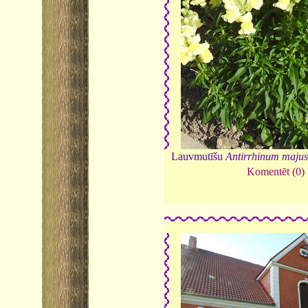
Lauvmutīšu
Antirrhinum maju
Komentēt (0)