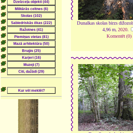
Dunalkas skolas birzs dižozol
4,96 m,
2020
.
Komentēt (0)