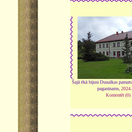
Šajā ēkā bijusi Dunalkas pamat
pagastnams,
2024
Komentēt (0)