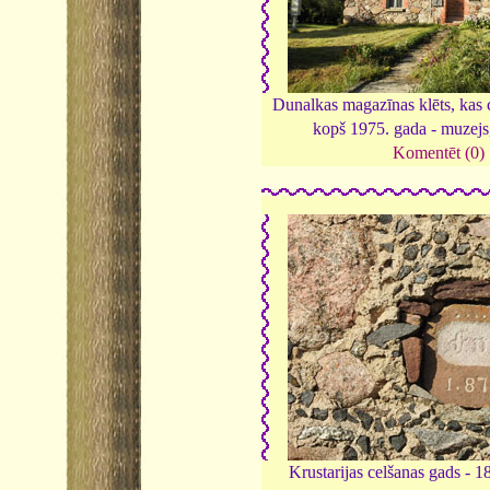
Dunalkas magazīnas klēts, kas 
kopš 1975. gada - muzej
Komentēt (0)
Krustarijas celšanas gads - 1