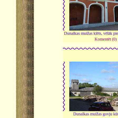
Dunalkas muižas klēts, vēlāk pi
Komentēt (0)
Dunalkas muižas govju kū