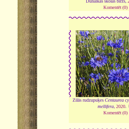
Dunalkas skolas birzs,
Komentēt (0)
Zilās rudzupuķes
Centaurea c
mellifera
,
2020
.
Komentēt (0)