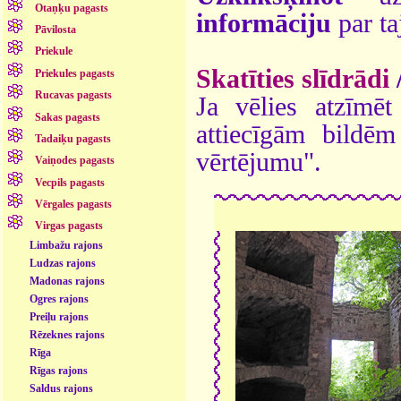
Otaņķu pagasts
informāciju
par ta
Pāvilosta
Priekule
Skatīties slīdrādi
Priekules pagasts
Rucavas pagasts
Ja vēlies atzīmēt 
Sakas pagasts
attiecīgām bildē
Tadaiķu pagasts
vērtējumu".
Vaiņodes pagasts
Vecpils pagasts
Vērgales pagasts
Virgas pagasts
Limbažu rajons
Ludzas rajons
Madonas rajons
Ogres rajons
Preiļu rajons
Rēzeknes rajons
Rīga
Rīgas rajons
Saldus rajons