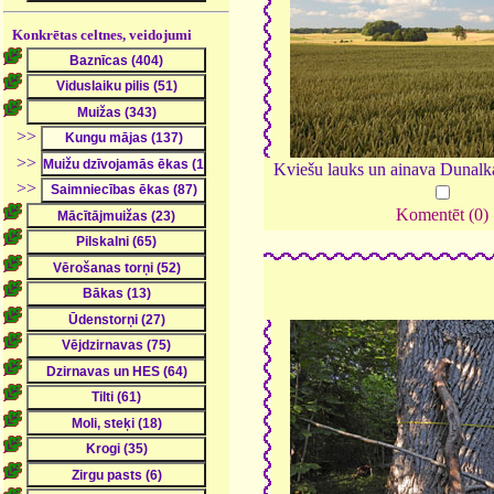
Konkrētas celtnes, veidojumi
>>
>>
Kviešu lauks un ainava Dunalk
>>
Komentēt (0)