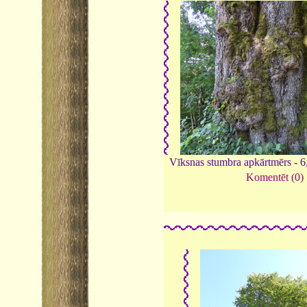
Vīksnas stumbra apkārtmērs - 
Komentēt (0)