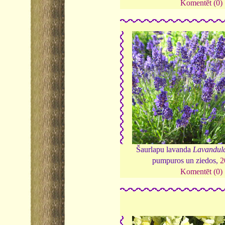
Komentēt (0)
Šaurlapu lavanda
Lavandula
pumpuros un ziedos,
2
Komentēt (0)