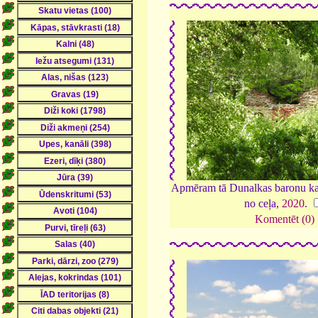
Apmēram tā Dunalkas baronu ka
no ceļa,
2020
.
Komentēt (0)