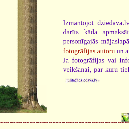
Izmantojot dziedava.lv
darīts kāda apmaksāt
personīgajās mājaslap
fotogrāfijas autoru
un a
Ja fotogrāfijas vai i
veikšanai, par kuru ti
.