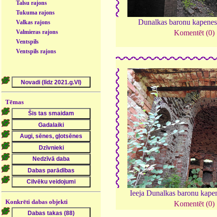
Talsu rajons
Tukuma rajons
Dunalkas baronu kapene
Valkas rajons
Valmieras rajons
Komentēt (0)
Ventspils
Ventspils rajons
Tēmas
Ieeja Dunalkas baronu kape
Konkrēti dabas objekti
Komentēt (0)