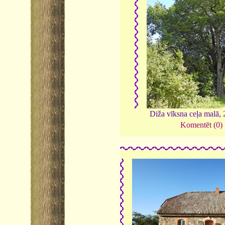
Diža vīksna ceļa malā,
Komentēt (0)