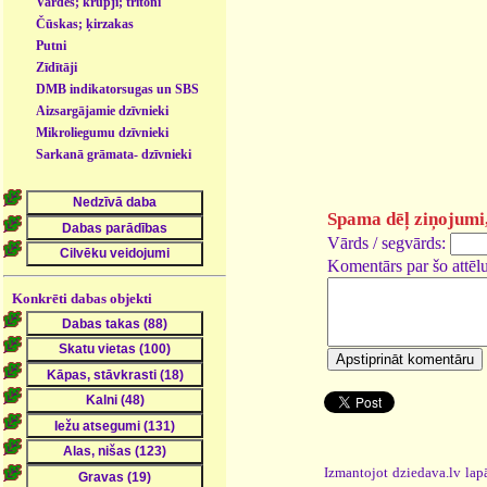
Vardes; krupji; tritoni
Čūskas; ķirzakas
Putni
Zīdītāji
DMB indikatorsugas un SBS
- dzīvnieki
Aizsargājamie dzīvnieki
Mikroliegumu dzīvnieki
Sarkanā grāmata- dzīvnieki
Spama dēļ ziņojumi, 
Vārds / segvārds:
Komentārs par šo attēlu
Konkrēti dabas objekti
Izmantojot dziedava.lv lapā