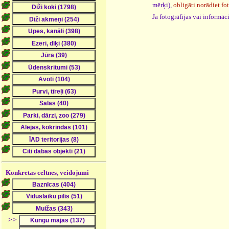
mērķi),
obligāti norādiet fo
Ja fotogrāfijas vai informā
Konkrētas celtnes, veidojumi
>>