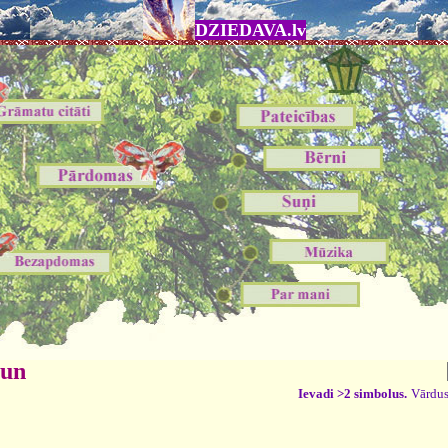
DZIEDAVA.lv
 un
Ievadi >2 simbolus.
Vārdus