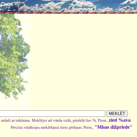
zied %ava
 atdali ar tukšumu. Meklējot arī vārda vidū, priekšā liec %. Piem.,
.
"Misas dižpriede"
Precīzu vārdkopu meklēšanai lieto pēdiņas. Piem.,