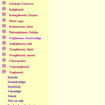
Galvkājis
Endoceras
Kailgliemeži
Krūmgliemezis, Eiropas
Micīte, upju
Perlamutrene, biezā
Plakangliemene, Baltijas
Sēdgliemene, daudzveidīgā
Smilšgliemene, lielā
Torņgliemezis, lielais
Torņgliemezis, mazais
Ūdensspolītes
Vārpstiņgliemeži
Vīngliemeži
Kukaiņi
Zirnekļveidīgie
Daudzkāji
Vēžveidīgie
Sūneņi
Zivis un nēģi