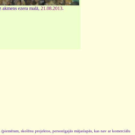
z akmens ezera malā,
21.08.2013
.
os (piemēram, skolēnu projektos, personīgajās mājaslapās, kas nav ar komerciālu