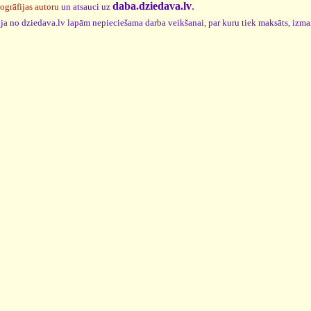
daba.dziedava.lv
.
togrāfijas autoru
un atsauci uz
cija no dziedava.lv lapām nepieciešama darba veikšanai, par kuru tiek maksāts, izm