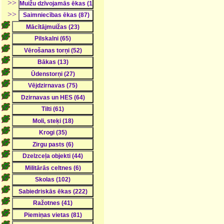
>>
>>