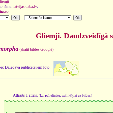
liemji
 šo tēmu:
latvijas.daba.lv
.
lusca
Gliemji. Daudzveidīgā 
ymorpha
(skatīt bildes Googlē)
pēc Dziedavā publicētajiem foto:
Atlasīts 1 attēls.
(Lai palielinātu, uzklikšķini uz bildes.)