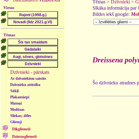
Daba.dziedava.lv
VEIDOTĀJI
Tēmas >
Dzīvnieki
>
G
Vietas
Sīkāka informācija par
Bildes iekš google:
Mol
Tēmas
Dreissena pol
Dzīvnieki - pārskats
Ar dzīvniekiem saistīts
Šo dzīvnieku atradnes 
Dzīvnieku attīstība
Sūkļi
Plakantārpi
Matoņi
Medūzas
Sliekas; dēles
Gliemji
Dīķgliemeži
Dzintargliemeži