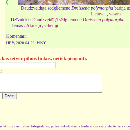
Daudzveidīgā sēdgliemene
Dreissena polymorpha
bariņā u
Lietuva
, ,
vasara
.
Dzīvnieki :
Daudzveidīgā sēdgliemene
Dreissena polymorpha
Tēmas :
Akmeņi
;
Gliemji
Komentāri:
HEY
HEY,
2020-04-23:
kas ietver pilnus linkus, netiek pieņemti.
:
s atrodamās dabas fotogrāfijas, ja tas netiek darīts kāda apmaksāta darba ietvar