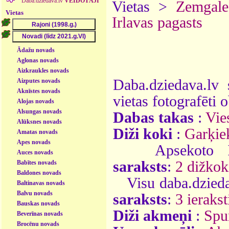
Daba.dziedava.lv
VEIDOTĀJI
Vietas >
Zemgale
Vietas
Irlavas pagasts
Ādažu novads
Aglonas novads
Aizkraukles novads
Daba.dziedava.lv 
Aizputes novads
Aknīstes novads
vietas fotografēti o
Alojas novads
Alsungas novads
Dabas takas
:
Vie
Alūksnes novads
Diži koki
:
Garķie
Amatas novads
Apes novads
Apsekoto
Auces novads
saraksts
:
2 dižkok
Babītes novads
Baldones novads
Visu daba.dzieda
Baltinavas novads
Balvu novads
saraksts
:
3 ierakst
Bauskas novads
Diži akmeņi
:
Spu
Beverīnas novads
Brocēnu novads