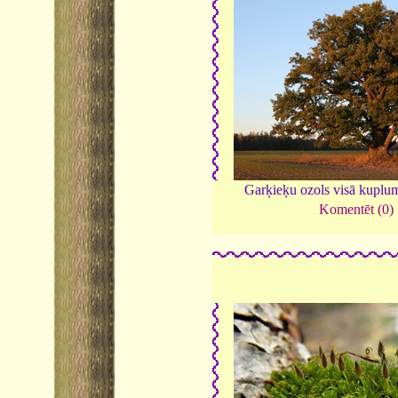
Garķieķu ozols visā kuplu
Komentēt (0)