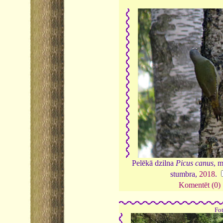
Pelēkā dzilna
Picus canus
, m
stumbra,
2018
.
Komentēt (0)
Fo