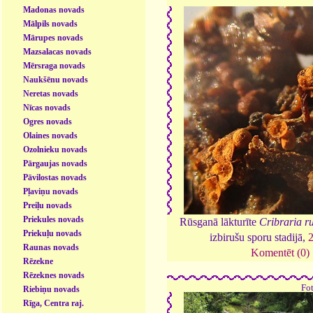
Madonas novads
Mālpils novads
Mārupes novads
Mazsalacas novads
Mērsraga novads
Naukšēnu novads
Neretas novads
Nīcas novads
Ogres novads
Olaines novads
Ozolnieku novads
Pārgaujas novads
Pāvilostas novads
Pļaviņu novads
Preiļu novads
Priekules novads
Rūsganā lākturīte
Cribraria r
Priekuļu novads
izbirušu sporu stadijā,
Raunas novads
Komentēt (0)
Rēzekne
Rēzeknes novads
Fo
Riebiņu novads
Rīga, Centra raj.