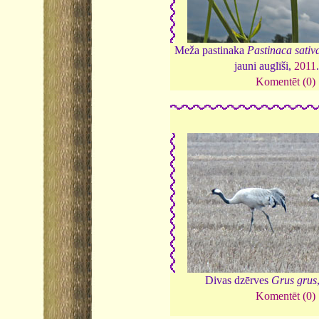
Meža pastinaka
Pastinaca sativa
jauni auglīši,
2011
Komentēt (0)
Divas dzērves
Grus grus
Komentēt (0)