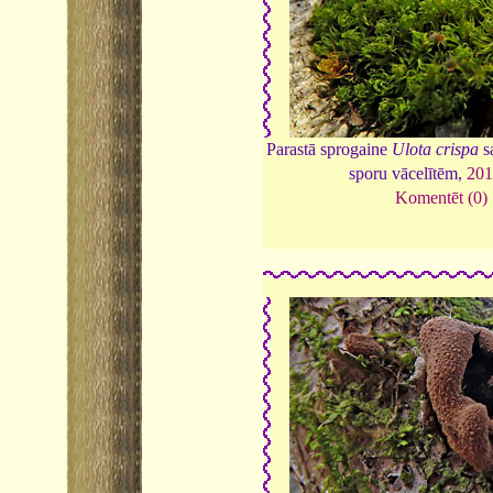
Parastā sprogaine
Ulota crispa
s
sporu vācelītēm,
20
Komentēt (0)