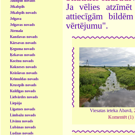
Jaunpils novads
Ja vēlies atzīmēt 
Jēkabpils
Jēkabpils novads
attiecīgām bildē
Jelgava
vērtējumu".
Jelgavas novads
Jūrmala
Kandavas novads
Kārsavas novads
Ķeguma novads
Ķekavas novads
Kocēnu novads
Kokneses novads
Krāslavas novads
Krimuldas novads
Krustpils novads
Kuldīgas novads
Lielvārdes novads
Liepāja
Līgatnes novads
Viesatas ieteka Abavā,
Limbažu novads
Komentēt (1)
Līvānu novads
Lubānas novads
Ludzas novads