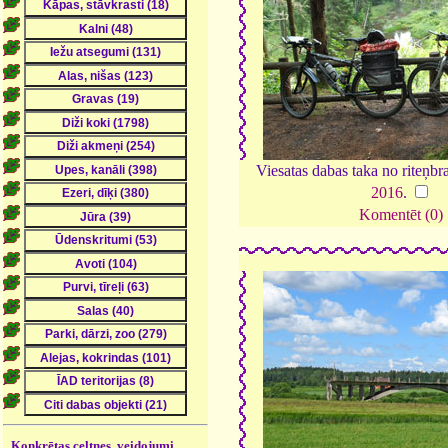
Viesatas dabas taka no riteņbr
2016
.
Komentēt (0)
Konkrētas celtnes, veidojumi