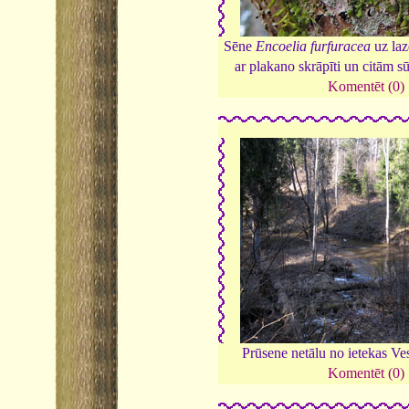
Sēne
Encoelia furfuracea
uz laz
ar plakano skrāpīti un citām 
Komentēt (0)
Prūsene netālu no ietekas Ve
Komentēt (0)