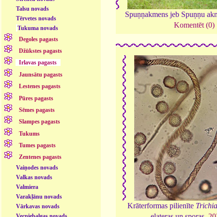
Talsu novads
Spuņņakmens jeb Spuņņu ak
Tērvetes novads
Komentēt (0)
Tukuma novads
Degoles pagasts
Džūkstes pagasts
Irlavas pagasts
Jaunsātu pagasts
Lestenes pagasts
Pūres pagasts
Sēmes pagasts
Slampes pagasts
Tukums
Tumes pagasts
Zentenes pagasts
Vaiņodes novads
Valkas novads
Valmiera
Varakļānu novads
Krāterformas pilienīte
Trichia
Vārkavas novads
elateras un sporas,
20
Vecpiebalgas novads