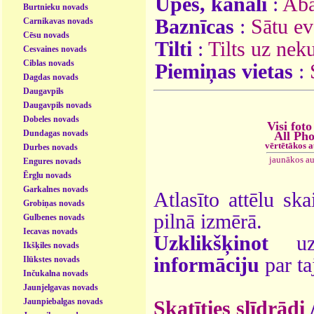
Upes, kanāli
:
Ab
Burtnieku novads
Baznīcas
:
Sātu ev
Carnikavas novads
Cēsu novads
Tilti
:
Tilts uz neku
Cesvaines novads
Ciblas novads
Piemiņas vietas
:
Dagdas novads
Daugavpils
Daugavpils novads
Dobeles novads
Visi foto
Dundagas novads
All Pho
vērtētākos 
Durbes novads
jaunākos a
Engures novads
Ērgļu novads
Garkalnes novads
Atlasīto attēlu ska
Grobiņas novads
pilnā izmērā.
Gulbenes novads
Iecavas novads
Uzklikšķinot
uz 
Ikšķiles novads
informāciju
par ta
Ilūkstes novads
Inčukalna novads
Jaunjelgavas novads
Jaunpiebalgas novads
Skatīties slīdrādi