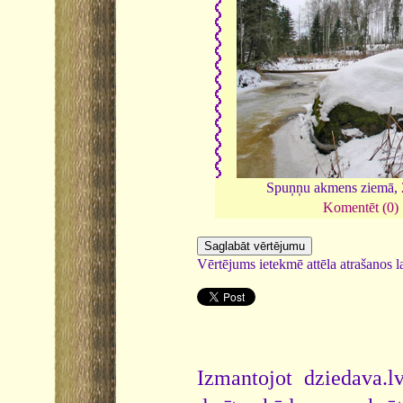
Spuņņu akmens ziemā,
Komentēt (0)
Vērtējums ietekmē attēla atrašanos la
Izmantojot dziedava.lv