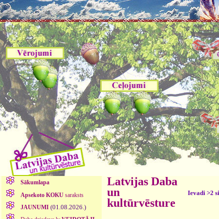
Latvijas Daba
Sākumlapa
un
Ievadi >2 s
Apsekoto KOKU
saraksts
kultūrvēsture
(01.08.2026.)
JAUNUMI