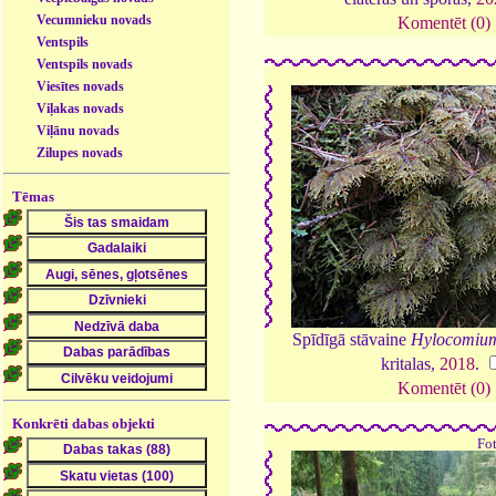
Vecumnieku novads
Komentēt (0)
Ventspils
Ventspils novads
Viesītes novads
Viļakas novads
Viļānu novads
Zilupes novads
Tēmas
Spīdīgā stāvaine
Hylocomium
kritalas,
2018
.
Komentēt (0)
Konkrēti dabas objekti
Fo