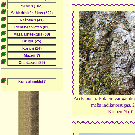
Arī kapos uz kokiem var gadītie
mežu indikatorsugas,
2
Komentēt (0)