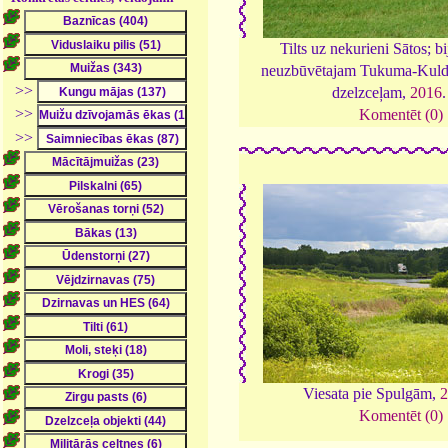
Tilts uz nekurieni Sātos; b
neuzbūvētajam Tukuma-Kuldī
>>
dzelzceļam,
2016
>>
Komentēt (0)
>>
Viesata pie Spulgām,
2
Komentēt (0)