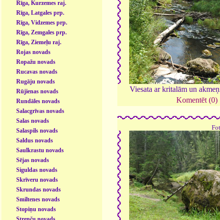
Rīga, Kurzemes raj.
Rīga, Latgales prp.
Rīga, Vidzemes prp.
Rīga, Zemgales prp.
Rīga, Ziemeļu raj.
Rojas novads
Ropažu novads
Rucavas novads
Rugāju novads
Viesata ar kritalām un akme
Rūjienas novads
Komentēt (0)
Rundāles novads
Salacgrīvas novads
Salas novads
Fo
Salaspils novads
Saldus novads
Saulkrastu novads
Sējas novads
Siguldas novads
Skrīveru novads
Skrundas novads
Smiltenes novads
Stopiņu novads
Strenču novads