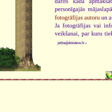
darīts kāda apmaksāt
personīgajās mājaslap
fotogrāfijas autoru
un a
Ja fotogrāfijas vai i
veikšanai, par kuru ti
.