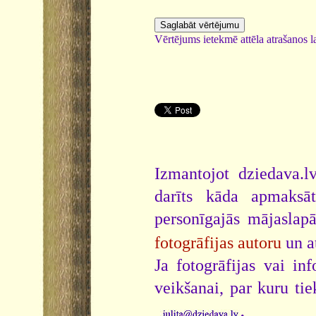
Vērtējums ietekmē attēla atrašanos la
Izmantojot dziedava.lv
darīts kāda apmaksāt
personīgajās mājaslap
fotogrāfijas autoru
un a
Ja fotogrāfijas vai i
veikšanai, par kuru ti
.