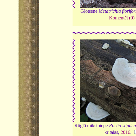
Gļotsēne
Metatrichia florifo
Komentēt (0)
Rūgtā mīkstpiepe
Postia stiptica
kritalas,
2016
.