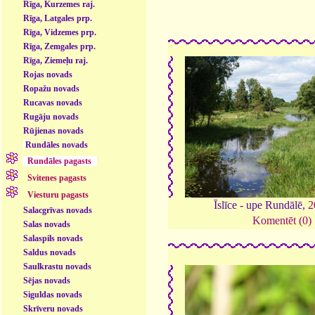
Rīga, Kurzemes raj.
Rīga, Latgales prp.
Rīga, Vidzemes prp.
Rīga, Zemgales prp.
Rīga, Ziemeļu raj.
Rojas novads
Ropažu novads
Rucavas novads
Rugāju novads
Rūjienas novads
Rundāles novads
Rundāles pagasts
Svitenes pagasts
Viesturu pagasts
Īslīce - upe Rundālē,
2
Salacgrīvas novads
Komentēt (0)
Salas novads
Salaspils novads
Saldus novads
Saulkrastu novads
Sējas novads
Siguldas novads
Skrīveru novads