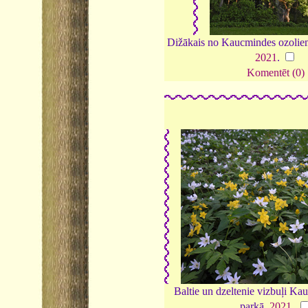
Dižākais no Kaucmindes ozoliem 
2021
.
Komentēt (0)
Baltie un dzeltenie vizbuļi K
parkā,
2021
.