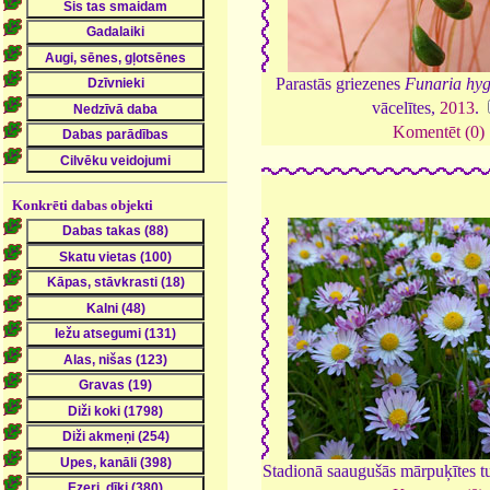
Parastās griezenes
Funaria hyg
vācelītes,
2013
.
Komentēt (0)
Konkrēti dabas objekti
Stadionā saaugušās mārpuķītes t