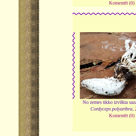
Komentēt (0)
No zemes tikko izvilkta saz
Cordyceps polyarthra
,
Komentēt (0)