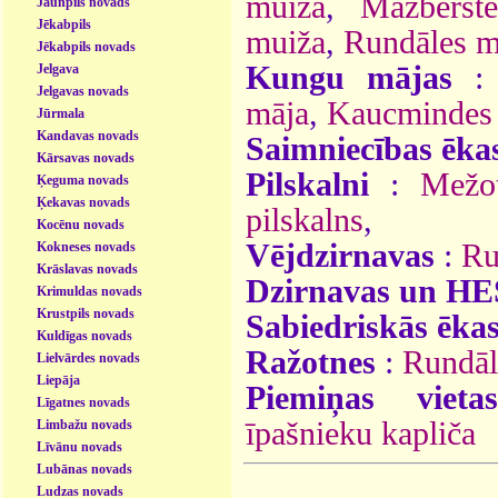
muiža
,
Mazbērst
Jaunpils novads
Jēkabpils
muiža
,
Rundāles m
Jēkabpils novads
Kungu mājas
Jelgava
Jelgavas novads
māja
,
Kaucmindes 
Jūrmala
Kandavas novads
Saimniecības ēka
Kārsavas novads
Pilskalni
:
Mežot
Ķeguma novads
Ķekavas novads
pilskalns
,
Kocēnu novads
Vējdzirnavas
:
Ru
Kokneses novads
Krāslavas novads
Dzirnavas un HE
Krimuldas novads
Krustpils novads
Sabiedriskās ēka
Kuldīgas novads
Ražotnes
:
Rundāl
Lielvārdes novads
Liepāja
Piemiņas vieta
Līgatnes novads
īpašnieku kapliča
Limbažu novads
Līvānu novads
Lubānas novads
Ludzas novads