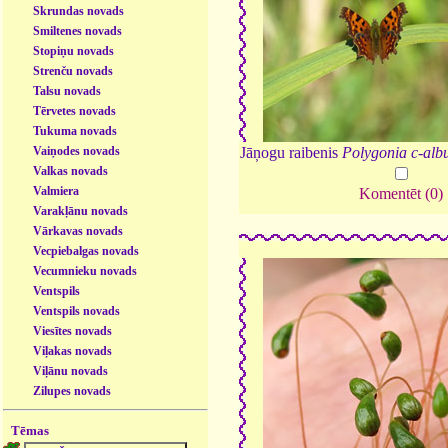
Skrundas novads
Smiltenes novads
Stopiņu novads
Strenču novads
Talsu novads
Tērvetes novads
Tukuma novads
Vaiņodes novads
Jāņogu raibenis
Polygonia c-al
Valkas novads
Valmiera
Komentēt (0)
Varakļānu novads
Vārkavas novads
Vecpiebalgas novads
Vecumnieku novads
Ventspils
Ventspils novads
Viesītes novads
Viļakas novads
Viļānu novads
Zilupes novads
Tēmas