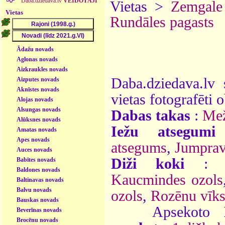
Daba.dziedava.lv
VEIDOTĀJI
Vietas >
Zemgale
Vietas
Rundāles pagasts
Ādažu novads
Aglonas novads
Aizkraukles novads
Daba.dziedava.lv 
Aizputes novads
Aknīstes novads
vietas fotografēti o
Alojas novads
Alsungas novads
Dabas takas
:
Mež
Alūksnes novads
Iežu atsegumi
Amatas novads
Apes novads
atsegums
,
Jumprav
Auces novads
Diži koki
Babītes novads
Baldones novads
Kaucmindes ozols
Baltinavas novads
Balvu novads
ozols
,
Rozēnu vīk
Bauskas novads
Apsekoto
Beverīnas novads
Brocēnu novads