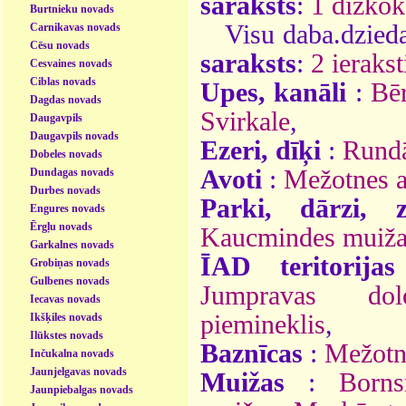
saraksts
:
1 dižkok
Burtnieku novads
Visu daba.dzieda
Carnikavas novads
Cēsu novads
saraksts
:
2 ierakst
Cesvaines novads
Ciblas novads
Upes, kanāli
:
Bēr
Dagdas novads
Svirkale
,
Daugavpils
Daugavpils novads
Ezeri, dīķi
:
Rundā
Dobeles novads
Avoti
:
Mežotnes a
Dundagas novads
Durbes novads
Parki, dārzi, 
Engures novads
Ērgļu novads
Kaucmindes muiža
Garkalnes novads
ĪAD teritorijas
Grobiņas novads
Gulbenes novads
Jumpravas dol
Iecavas novads
piemineklis
,
Ikšķiles novads
Ilūkstes novads
Baznīcas
:
Mežotne
Inčukalna novads
Jaunjelgavas novads
Muižas
:
Born
Jaunpiebalgas novads