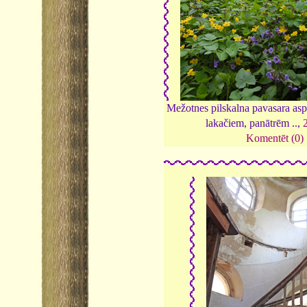
Mežotnes pilskalna pavasara asp
lakačiem, panātrēm ..,
Komentēt (0)