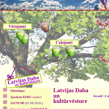
Latvijas Daba
Sākumlapa
un
Ievadi >2 s
Apsekoto KOKU
saraksts
kultūrvēsture
(01.08.2026.)
JAUNUMI