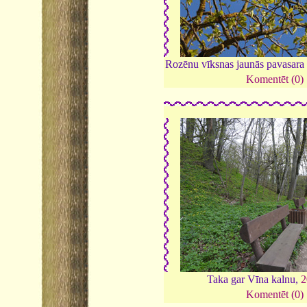
Rozēnu vīksnas jaunās pavasara 
Komentēt (0)
Taka gar Vīna kalnu,
2
Komentēt (0)