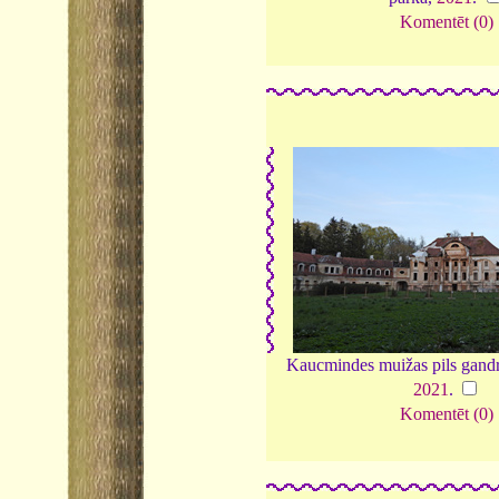
Komentēt (0)
Kaucmindes muižas pils gandr
2021
.
Komentēt (0)