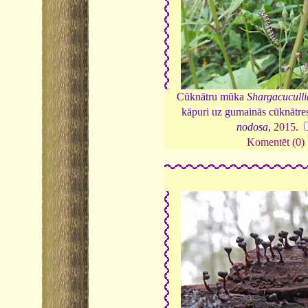
Cūknātru mūka
Shargacuculli
kāpuri uz gumainās cūknātr
nodosa
,
2015
.
Komentēt (0)