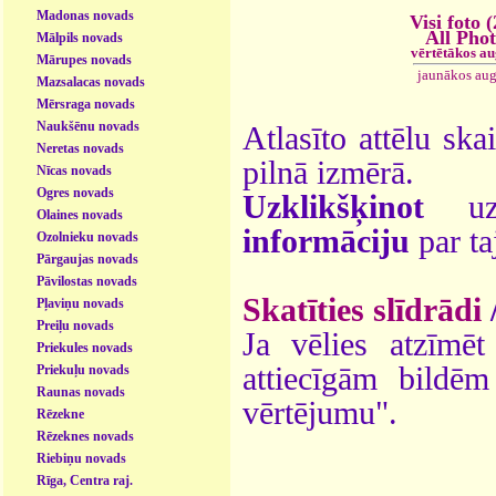
Madonas novads
Visi foto 
All Pho
Mālpils novads
vērtētākos a
Mārupes novads
jaunākos aug
Mazsalacas novads
Mērsraga novads
Naukšēnu novads
Atlasīto attēlu ska
Neretas novads
pilnā izmērā.
Nīcas novads
Ogres novads
Uzklikšķinot
uz 
Olaines novads
informāciju
par ta
Ozolnieku novads
Pārgaujas novads
Pāvilostas novads
Skatīties slīdrādi
Pļaviņu novads
Preiļu novads
Ja vēlies atzīmēt 
Priekules novads
attiecīgām bildē
Priekuļu novads
Raunas novads
vērtējumu".
Rēzekne
Rēzeknes novads
Riebiņu novads
Rīga, Centra raj.