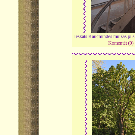
Ieskats Kaucmindes muižas pils 
Komentēt (0)