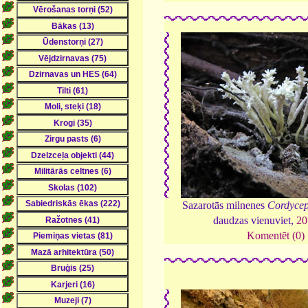
Sazarotās milnenes
Cordycep
daudzas vienuviet,
20
Komentēt (0)