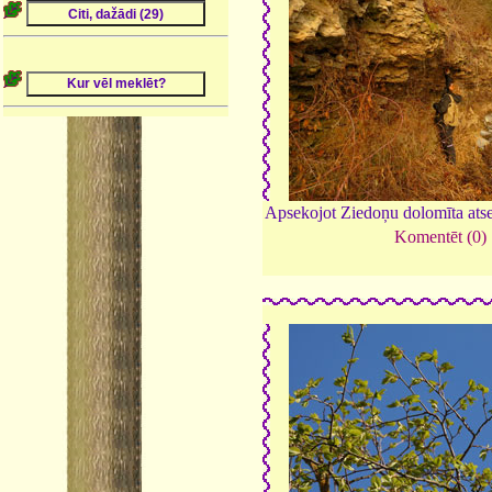
Apsekojot Ziedoņu dolomīta at
Komentēt (0)