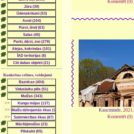
Komentēt (0)
Konkrētas celtnes, veidojumi
>>
>>
Kaucminde,
2021
Komentēt (0)
>>