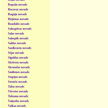
Ropažu novads
Rucavas novads
Rugāju novads
Rūjienas novads
Rundāles novads
Salacgrīvas novads
Salas novads
Salaspils novads
Saldus novads
Saulkrastu novads
Sējas novads
Siguldas novads
Skrīveru novads
Skrundas novads
Smiltenes novads
Stopiņu novads
Strenču novads
Talsu novads
Tērvetes novads
Tukuma novads
Vaiņodes novads
Valkas novads