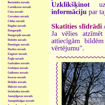
Burtnieku novads
Uzklikšķinot
uz 
Carnikavas novads
informāciju
par ta
Cēsu novads
Cesvaines novads
Ciblas novads
Skatīties slīdrādi
Dagdas novads
Daugavpils
Ja vēlies atzīmēt 
Daugavpils novads
attiecīgām bildē
Dobeles novads
Dundagas novads
vērtējumu".
Durbes novads
Engures novads
Ērgļu novads
Garkalnes novads
Grobiņas novads
Gulbenes novads
Iecavas novads
Ikšķiles novads
Ilūkstes novads
Inčukalna novads
Jaunjelgavas novads
Jaunpiebalgas novads