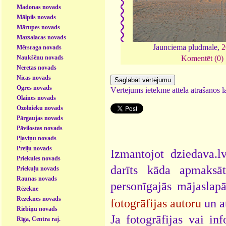
Madonas novads
Mālpils novads
Mārupes novads
Mazsalacas novads
Jaunciema pludmale,
2
Mērsraga novads
Naukšēnu novads
Komentēt (0)
Neretas novads
Nīcas novads
Ogres novads
Vērtējums ietekmē attēla atrašanos la
Olaines novads
Ozolnieku novads
Pārgaujas novads
Pāvilostas novads
Pļaviņu novads
Preiļu novads
Izmantojot dziedava.lv
Priekules novads
darīts kāda apmaksāt
Priekuļu novads
Raunas novads
personīgajās mājaslap
Rēzekne
Rēzeknes novads
fotogrāfijas autoru
un a
Riebiņu novads
Ja fotogrāfijas vai i
Rīga, Centra raj.