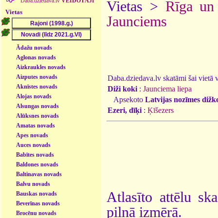
Daba.dziedava.lv
VEIDOTĀJI
Vietas >
Rīga un
Vietas
Jaunciems
Ādažu novads
Aglonas novads
Aizkraukles novads
Aizputes novads
Daba.dziedava.lv skatāmi šai vietā va
Aknīstes novads
Diži koki
:
Jaunciema liepa
Alojas novads
Apsekoto
Latvijas nozīmes dižk
Alsungas novads
Ezeri, dīķi
:
Ķīšezers
Alūksnes novads
Amatas novads
Apes novads
Auces novads
Babītes novads
Baldones novads
Baltinavas novads
Balvu novads
Atlasīto attēlu sk
Bauskas novads
Beverīnas novads
pilnā izmērā.
Brocēnu novads