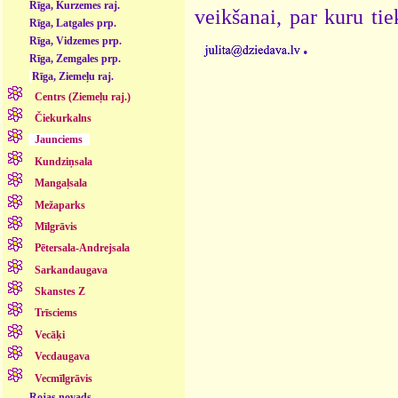
Rīga, Kurzemes raj.
veikšanai, par kuru ti
Rīga, Latgales prp.
.
Rīga, Vidzemes prp.
Rīga, Zemgales prp.
Rīga, Ziemeļu raj.
Centrs (Ziemeļu raj.)
Čiekurkalns
Jaunciems
Kundziņsala
Mangaļsala
Mežaparks
Mīlgrāvis
Pētersala-Andrejsala
Sarkandaugava
Skanstes Z
Trīsciems
Vecāķi
Vecdaugava
Vecmīlgrāvis
Rojas novads