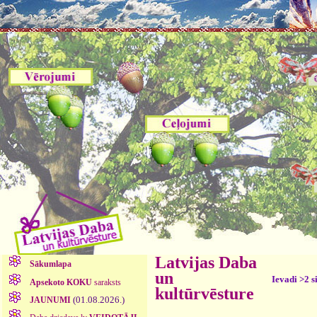
Latvijas Daba
Sākumlapa
un
Ievadi >2 s
Apsekoto KOKU
saraksts
kultūrvēsture
(01.08.2026.)
JAUNUMI