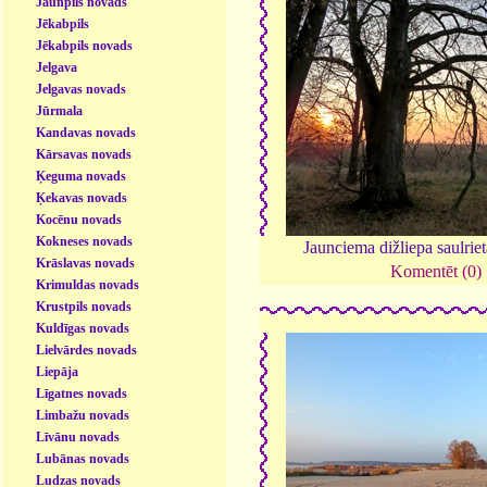
Jaunpils novads
Jēkabpils
Jēkabpils novads
Jelgava
Jelgavas novads
Jūrmala
Kandavas novads
Kārsavas novads
Ķeguma novads
Ķekavas novads
Kocēnu novads
Kokneses novads
Jaunciema dižliepa saulrie
Krāslavas novads
Komentēt (0)
Krimuldas novads
Krustpils novads
Kuldīgas novads
Lielvārdes novads
Liepāja
Līgatnes novads
Limbažu novads
Līvānu novads
Lubānas novads
Ludzas novads