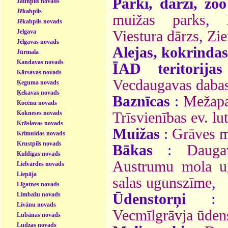
Parki, dārzi, zoo
Jaunpils novads
Jēkabpils
muižas parks
,
Jēkabpils novads
Jelgava
Viestura dārzs
,
Zie
Jelgavas novads
Alejas, kokrindas
Jūrmala
Kandavas novads
ĪAD teritorijas
Kārsavas novads
Vecdaugavas daba
Ķeguma novads
Ķekavas novads
Baznīcas
:
Mežapar
Kocēnu novads
Kokneses novads
Trīsvienības ev. lu
Krāslavas novads
Muižas
:
Grāves m
Krimuldas novads
Krustpils novads
Bākas
:
Dauga
Kuldīgas novads
Austrumu mola u
Lielvārdes novads
Liepāja
salas ugunszīme
,
Līgatnes novads
Limbažu novads
Ūdenstorņi
Līvānu novads
Vecmīlgrāvja ūden
Lubānas novads
Ludzas novads