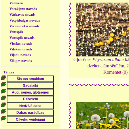
Valmiera
Varakļānu novads
Vārkavas novads
Vecpiebalgas novads
Vecumnieku novads
Ventspils
Ventspils novads
Viesītes novads
Viļakas novads
Viļānu novads
Gļotsēnes
Physarum album
kā
Zilupes novads
dzeltenajām sēnītēm,
2
Komentēt (0)
Tēmas