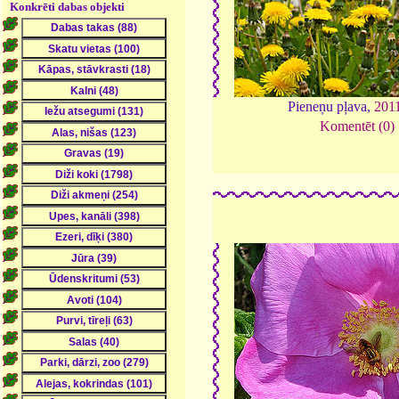
Konkrēti dabas objekti
Pieneņu pļava,
201
Komentēt (0)