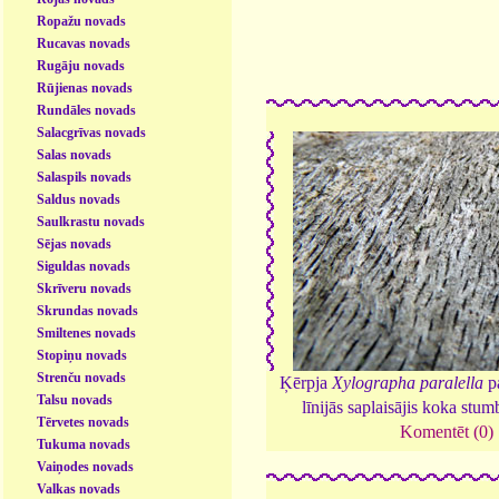
Ropažu novads
Rucavas novads
Rugāju novads
Rūjienas novads
Rundāles novads
Salacgrīvas novads
Salas novads
Salaspils novads
Saldus novads
Saulkrastu novads
Sējas novads
Siguldas novads
Skrīveru novads
Skrundas novads
Smiltenes novads
Stopiņu novads
Strenču novads
Ķērpja
Xylographa paralella
pa
Talsu novads
līnijās saplaisājis koka stum
Tērvetes novads
Komentēt (0)
Tukuma novads
Vaiņodes novads
Valkas novads