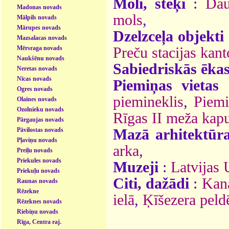
Moli, steķi
:
Dau
Madonas novads
mols
,
Mālpils novads
Mārupes novads
Dzelzceļa objekti
Mazsalacas novads
Mērsraga novads
Preču stacijas kant
Naukšēnu novads
Sabiedriskās ēka
Neretas novads
Nīcas novads
Piemiņas vietas
Ogres novads
piemineklis
,
Piem
Olaines novads
Ozolnieku novads
Rīgas II meža kapu
Pārgaujas novads
Pāvilostas novads
Mazā arhitektūr
Pļaviņu novads
arka
,
Preiļu novads
Priekules novads
Muzeji
:
Latvijas
Priekuļu novads
Citi, dažādi
:
Kana
Raunas novads
Rēzekne
ielā
,
Ķīšezera peld
Rēzeknes novads
Riebiņu novads
Rīga, Centra raj.