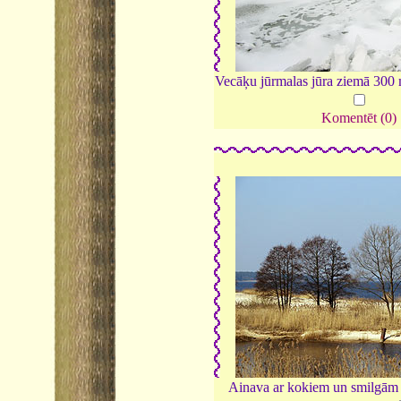
Vecāķu jūrmalas jūra ziemā 300 
Komentēt (0)
Ainava ar kokiem un smilgām 