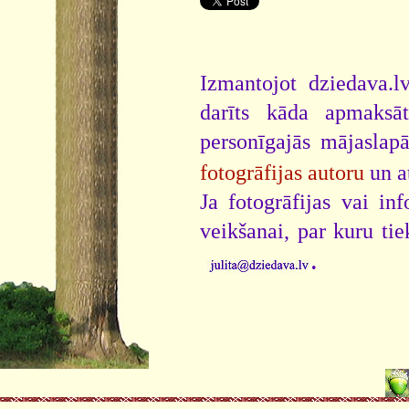
Izmantojot dziedava.lv
darīts kāda apmaksāt
personīgajās mājaslap
fotogrāfijas autoru
un a
Ja fotogrāfijas vai i
veikšanai, par kuru ti
.