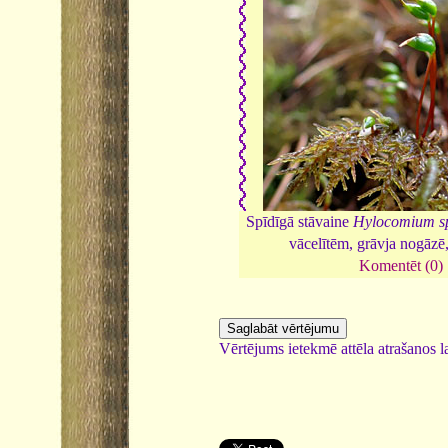
Spīdīgā stāvaine
Hylocomium s
vācelītēm, grāvja nogāzē
Komentēt (0)
Vērtējums ietekmē attēla atrašanos la