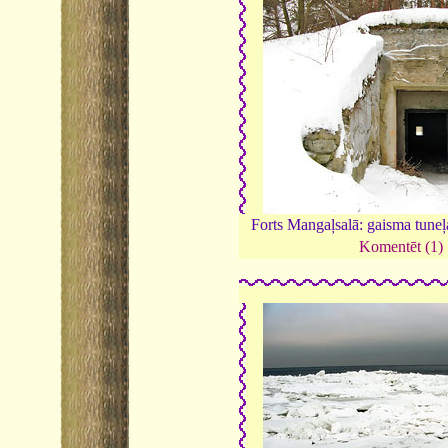
Forts Mangaļsalā: gaisma tuneļ
Komentēt (1)