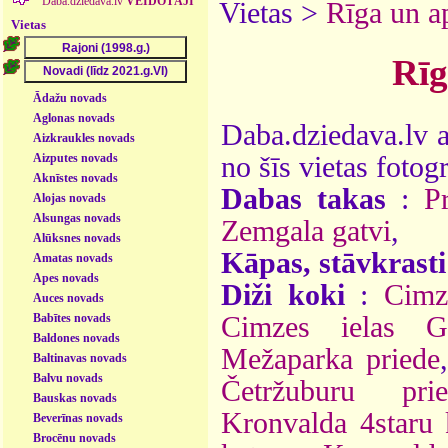
Daba.dziedava.lv
VEIDOTĀJI
Vietas >
Rīga un a
Vietas
Rīg
Ādažu novads
Aglonas novads
Daba.dziedava.lv a
Aizkraukles novads
Aizputes novads
no šīs vietas fotogr
Aknīstes novads
Dabas takas
:
P
Alojas novads
Alsungas novads
Zemgala gatvi
,
Alūksnes novads
Kāpas, stāvkrasti
Amatas novads
Apes novads
Diži koki
:
Cimz
Auces novads
Babītes novads
Cimzes ielas Ga
Baldones novads
Mežaparka priede
Baltinavas novads
Balvu novads
Četržuburu prie
Bauskas novads
Kronvalda 4staru 
Beverīnas novads
Brocēnu novads