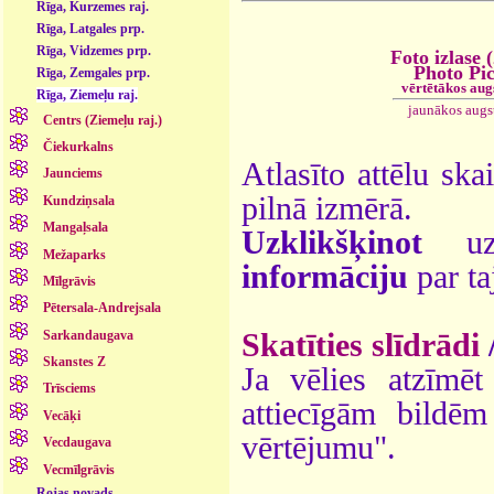
Rīga, Kurzemes raj.
Rīga, Latgales prp.
Rīga, Vidzemes prp.
Foto izlase 
Photo Pi
Rīga, Zemgales prp.
vērtētākos aug
Rīga, Ziemeļu raj.
jaunākos augs
Centrs (Ziemeļu raj.)
Čiekurkalns
Atlasīto attēlu ska
Jaunciems
pilnā izmērā.
Kundziņsala
Mangaļsala
Uzklikšķinot
uz 
Mežaparks
informāciju
par ta
Mīlgrāvis
Pētersala-Andrejsala
Sarkandaugava
Skatīties slīdrādi
Skanstes Z
Ja vēlies atzīmēt 
Trīsciems
attiecīgām bildē
Vecāķi
vērtējumu".
Vecdaugava
Vecmīlgrāvis
Rojas novads