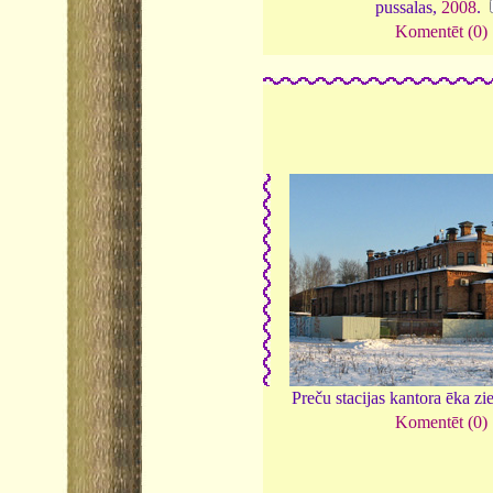
pussalas,
2008
.
Komentēt (0)
Preču stacijas kantora ēka z
Komentēt (0)