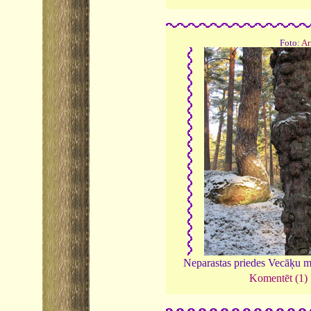
Foto:
Ar
Neparastas priedes Vecāķu 
Komentēt (1)