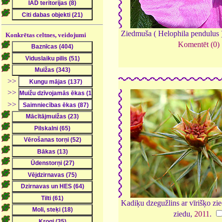
Ziedmuša ( Helophila pendulus )
Konkrētas celtnes, veidojumi
Komentēt (0)
>>
>>
>>
Kadiķu dzegužlins ar vīrišķo zi
ziedu,
2011
.