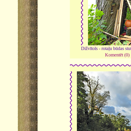
Dižvītols - rotaļu būdas stu
Komentēt (0)