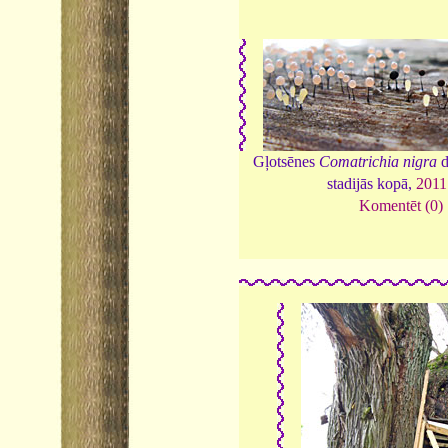
Gļotsēnes
Comatrichia nigra
d
stadijās kopā,
2011
Komentēt (0)