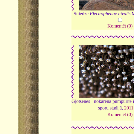
Sniedze
Plectrophenax nivalis
M
Komentēt (0)
Gļotsēnes - nokarenā pumpurīte
sporu stadijā,
2011
Komentēt (0)