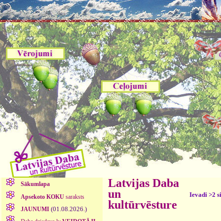
Latvijas Daba
Sākumlapa
un
Ievadi >2 s
Apsekoto KOKU
saraksts
kultūrvēsture
(01.08.2026.)
JAUNUMI