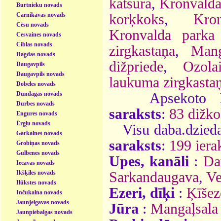
katsura
,
Kronvalda
Burtnieku novads
Carnikavas novads
korķkoks
,
Kro
Cēsu novads
Kronvalda parka 
Cesvaines novads
Ciblas novads
zirgkastaņa
,
Mang
Dagdas novads
dižpriede
,
Ozola
Daugavpils
Daugavpils novads
laukuma zirgkasta
Dobeles novads
Dundagas novads
Apsekoto
Durbes novads
saraksts
:
83 dižko
Engures novads
Ērgļu novads
Visu daba.dzieda
Garkalnes novads
saraksts
:
199 ierak
Grobiņas novads
Gulbenes novads
Upes, kanāli
:
Da
Iecavas novads
Ikšķiles novads
Sarkandaugava
,
Ve
Ilūkstes novads
Ezeri, dīķi
:
Ķīšez
Inčukalna novads
Jaunjelgavas novads
Jūra
:
Mangaļsala 
Jaunpiebalgas novads