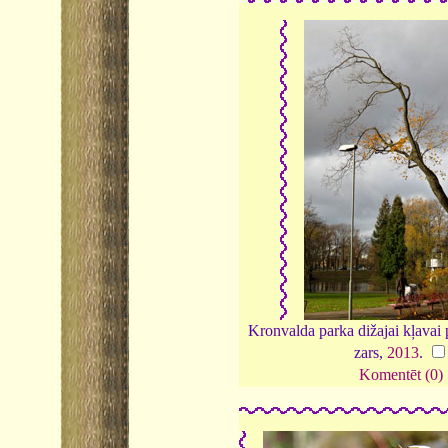
Kronvalda parka dižajai kļavai p
zars,
2013
.
Komentēt (0)