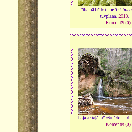
Tūbainā bārkstlape
Trichoco
tuvplānā,
2013
.
Komentēt (0)
Loja ar tajā krītošu ūdenskri
Komentēt (0)