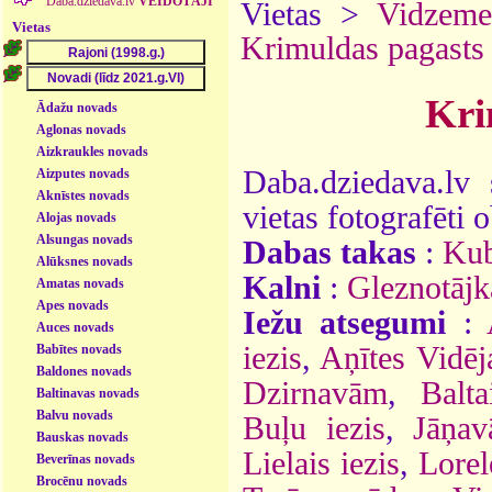
Daba.dziedava.lv
VEIDOTĀJI
Vietas >
Vidzeme
Vietas
Krimuldas pagasts
Kri
Ādažu novads
Aglonas novads
Aizkraukles novads
Daba.dziedava.lv 
Aizputes novads
Aknīstes novads
vietas fotografēti o
Alojas novads
Alsungas novads
Dabas takas
:
Kub
Alūksnes novads
Kalni
:
Gleznotājk
Amatas novads
Apes novads
Iežu atsegumi
:
Auces novads
iezis
,
Aņītes Vidēja
Babītes novads
Baldones novads
Dzirnavām
,
Balta
Baltinavas novads
Balvu novads
Buļu iezis
,
Jāņav
Bauskas novads
Lielais iezis
,
Lorel
Beverīnas novads
Brocēnu novads