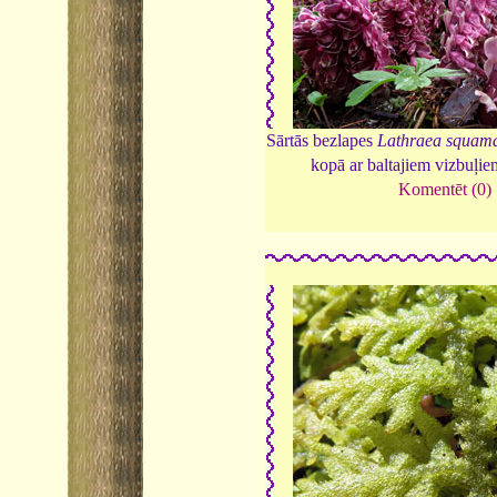
Sārtās bezlapes
Lathraea squam
kopā ar baltajiem vizbuļi
Komentēt (0)