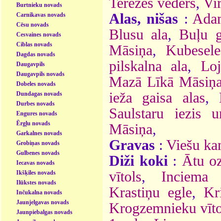
Terēzes vēders
,
Vir
Burtnieku novads
Alas, nišas
:
Adam
Carnikavas novads
Cēsu novads
Blusu ala
,
Buļu g
Cesvaines novads
Ciblas novads
Māsiņa
,
Kubesele
Dagdas novads
pilskalna ala
,
Loj
Daugavpils
Daugavpils novads
Mazā Līkā Māsiņ
Dobeles novads
ieža gaisa alas
,
Dundagas novads
Durbes novads
Saulstaru iezis 
Engures novads
Ērgļu novads
Māsiņa
,
Garkalnes novads
Gravas
:
Viešu ka
Grobiņas novads
Gulbenes novads
Diži koki
:
Ātu oz
Iecavas novads
vītols
,
Inciema 
Ikšķiles novads
Ilūkstes novads
Krastiņu egle
,
Kr
Inčukalna novads
Jaunjelgavas novads
Krogzemnieku vīto
Jaunpiebalgas novads