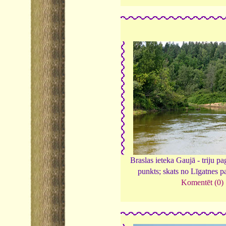
Braslas ieteka Gaujā - triju pa
punkts; skats no Līgatnes p
Komentēt (0)