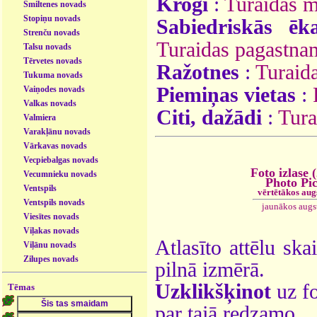
Krogi
:
Turaidas m
Smiltenes novads
Stopiņu novads
Sabiedriskās ēk
Strenču novads
Turaidas pagastna
Talsu novads
Tērvetes novads
Ražotnes
:
Turaida
Tukuma novads
Piemiņas vietas
:
Vaiņodes novads
Valkas novads
Citi, dažādi
:
Tura
Valmiera
Varakļānu novads
Vārkavas novads
Vecpiebalgas novads
Foto izlase 
Vecumnieku novads
Photo Pi
Ventspils
vērtētākos aug
Ventspils novads
jaunākos augs
Viesītes novads
Viļakas novads
Atlasīto attēlu ska
Viļānu novads
Zilupes novads
pilnā izmērā.
Uzklikšķinot
uz fo
Tēmas
par tajā redzamo.