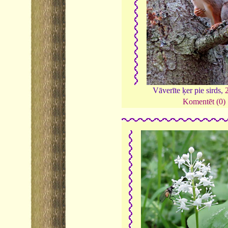
Vāverīte ķer pie sirds,
Komentēt (0)