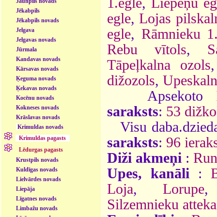
1.egle
,
Liepeņu eg
Jaunpils novads
Jēkabpils
egle
,
Lojas pilskal
Jēkabpils novads
egle
,
Rāmnieku 1.
Jelgava
Jelgavas novads
Rebu vītols
,
S
Jūrmala
Kandavas novads
Tāpeļkalna ozols
Kārsavas novads
dižozols
,
Upeskaln
Ķeguma novads
Ķekavas novads
Apsekoto
Kocēnu novads
saraksts
:
53 dižko
Kokneses novads
Krāslavas novads
Visu daba.dzieda
Krimuldas novads
Krimuldas pagasts
saraksts
:
96 ieraks
Lēdurgas pagasts
Diži akmeņi
:
Run
Krustpils novads
Upes, kanāli
:
B
Kuldīgas novads
Lielvārdes novads
Loja
,
Lorupe
Liepāja
Līgatnes novads
Silzemnieku atteka
Limbažu novads