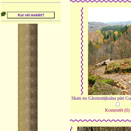
Skats no Gleznotājkalna pāri Gau
Komentēt (0)