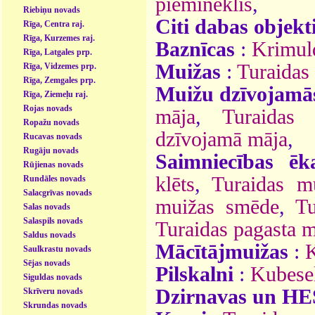
piemineklis
,
Riebiņu novads
Citi dabas objekt
Rīga, Centra raj.
Rīga, Kurzemes raj.
Baznīcas
:
Krimul
Rīga, Latgales prp.
Muižas
:
Turaidas
Rīga, Vidzemes prp.
Rīga, Zemgales prp.
Muižu dzīvojamā
Rīga, Ziemeļu raj.
Rojas novads
māja
,
Turaidas
Ropažu novads
dzīvojamā māja
,
Rucavas novads
Rugāju novads
Saimniecības ēk
Rūjienas novads
klēts
,
Turaidas mu
Rundāles novads
Salacgrīvas novads
muižas smēde
,
Tu
Salas novads
Salaspils novads
Turaidas pagasta m
Saldus novads
Mācītājmuižas
:
K
Saulkrastu novads
Sējas novads
Pilskalni
:
Kubesel
Siguldas novads
Dzirnavas un HE
Skrīveru novads
Skrundas novads