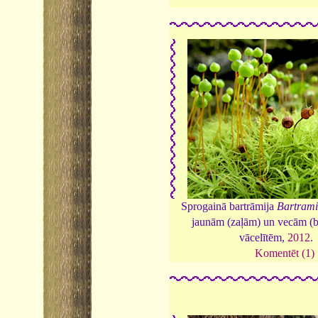
Sprogainā bartrāmija
Bartrami
jaunām (zaļām) un vecām (
vācelītēm,
2012
.
Komentēt (1)