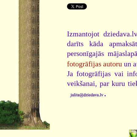
Izmantojot dziedava.lv
darīts kāda apmaksāt
personīgajās mājaslap
fotogrāfijas autoru
un a
Ja fotogrāfijas vai i
veikšanai, par kuru ti
.