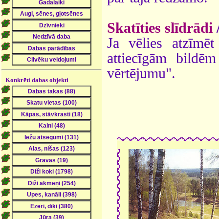
Skatīties slīdrādi
Ja vēlies atzīmēt 
attiecīgām bildē
vērtējumu".
Konkrēti dabas objekti