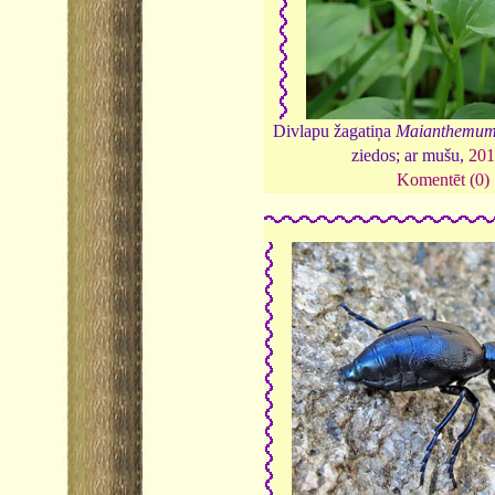
Divlapu žagatiņa
Maianthemum 
ziedos; ar mušu,
20
Komentēt (0)