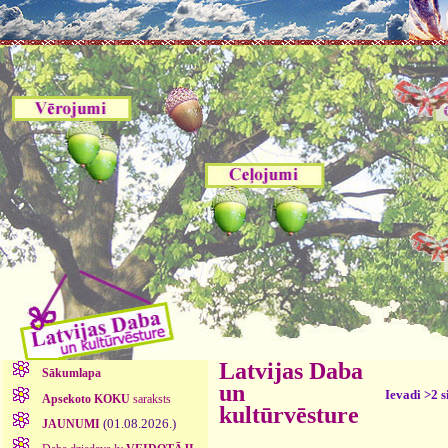
Latvijas Daba
Sākumlapa
un
Ievadi >2 
Apsekoto KOKU
saraksts
kultūrvēsture
(01.08.2026.)
JAUNUMI