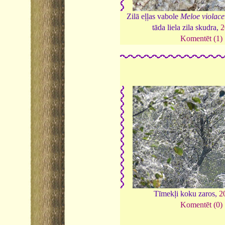
Zilā eļļas vabole
Meloe violace
tāda liela zila skudra,
2
Komentēt (1)
Tīmekļi koku zaros,
2
Komentēt (0)