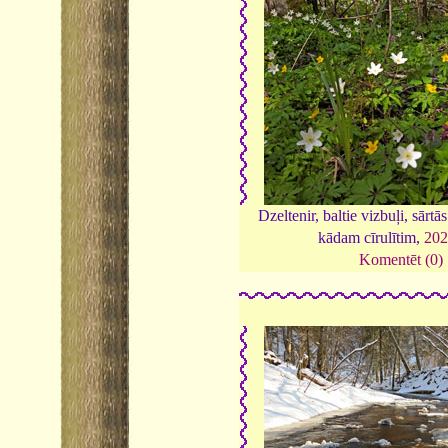
Dzeltenir, baltie vizbuļi, sārt
kādam cīrulītim,
20
Komentēt (0)