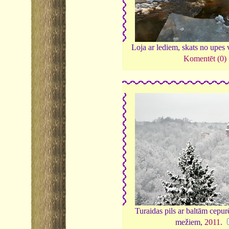
Loja ar lediem, skats no upes 
Komentēt (0)
Turaidas pils ar baltām cepu
mežiem,
2011
.