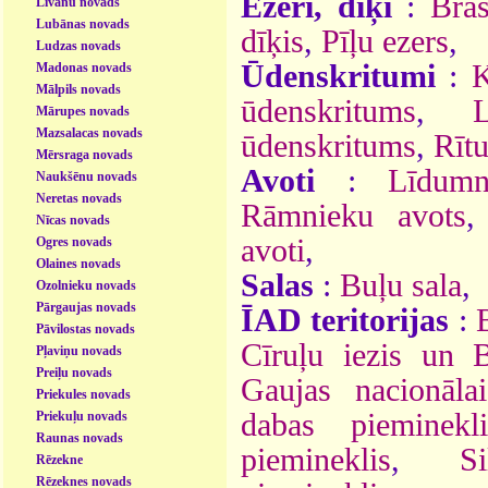
Ezeri, dīķi
:
Bras
Līvānu novads
Lubānas novads
dīķis
,
Pīļu ezers
,
Ludzas novads
Ūdenskritumi
:
K
Madonas novads
Mālpils novads
ūdenskritums
,
Mārupes novads
Mazsalacas novads
ūdenskritums
,
Rīt
Mērsraga novads
Avoti
:
Līdumn
Naukšēnu novads
Neretas novads
Rāmnieku avots
Nīcas novads
avoti
,
Ogres novads
Olaines novads
Salas
:
Buļu sala
,
Ozolnieku novads
Pārgaujas novads
ĪAD teritorijas
:
Pāvilostas novads
Cīruļu iezis un B
Pļaviņu novads
Preiļu novads
Gaujas nacionāla
Priekules novads
dabas pieminekli
Priekuļu novads
Raunas novads
piemineklis
,
S
Rēzekne
Rēzeknes novads