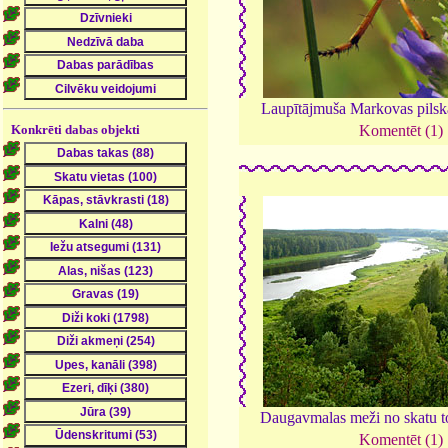
Laupītājmuša Markovas pilsk
Konkrēti dabas objekti
Komentēt (1)
Daugavmalas meži no skatu t
Komentēt (1)