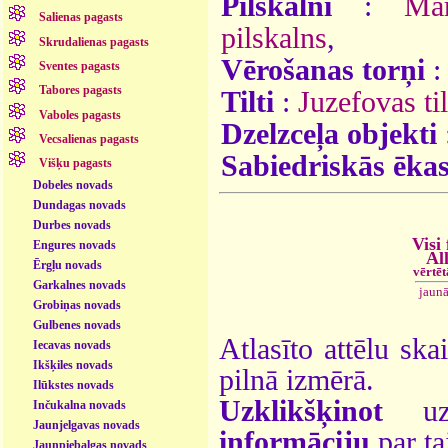
Pilskalni
:
Mar
Salienas pagasts
pilskalns
,
Skrudalienas pagasts
Vērošanas torņi
:
Sventes pagasts
Tabores pagasts
Tilti
:
Juzefovas til
Vaboles pagasts
Dzelzceļa objekti
Vecsalienas pagasts
Sabiedriskās ēka
Višķu pagasts
Dobeles novads
Dundagas novads
Durbes novads
Visi
Engures novads
Al
Ērgļu novads
vērtē
Garkalnes novads
jaun
Grobiņas novads
Gulbenes novads
Atlasīto attēlu ska
Iecavas novads
Ikšķiles novads
pilnā izmērā.
Ilūkstes novads
Uzklikšķinot
uz 
Inčukalna novads
Jaunjelgavas novads
informāciju
par ta
Jaunpiebalgas novads