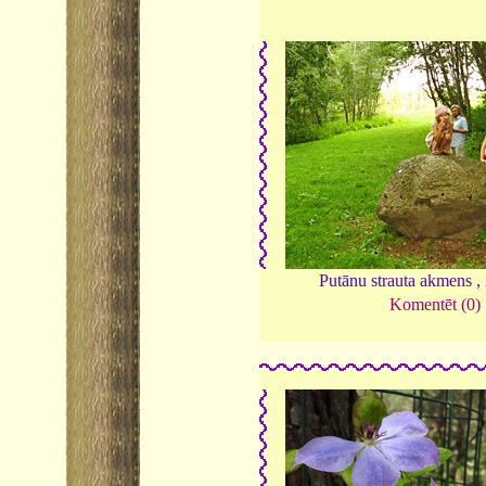
Putānu strauta akmens ,
Komentēt (0)