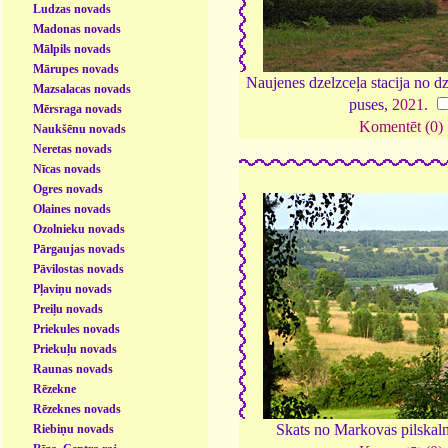
Ludzas novads
Madonas novads
Mālpils novads
Mārupes novads
Naujenes dzelzceļa stacija no d
Mazsalacas novads
puses,
2021
.
Mērsraga novads
Komentēt (0)
Naukšēnu novads
Neretas novads
Nīcas novads
Ogres novads
Olaines novads
Ozolnieku novads
Pārgaujas novads
Pāvilostas novads
Pļaviņu novads
Preiļu novads
Priekules novads
Priekuļu novads
Raunas novads
Rēzekne
Rēzeknes novads
Skats no Markovas pilskal
Riebiņu novads