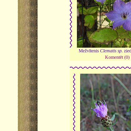
Mežvītenis
Clematis sp.
zie
Komentēt (0)