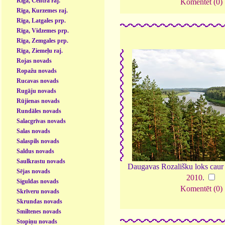
Rīga, Centra raj.
Komentēt (0)
Rīga, Kurzemes raj.
Rīga, Latgales prp.
Rīga, Vidzemes prp.
Rīga, Zemgales prp.
Rīga, Ziemeļu raj.
Rojas novads
Ropažu novads
Rucavas novads
Rugāju novads
Rūjienas novads
Rundāles novads
Salacgrīvas novads
Salas novads
Salaspils novads
Saldus novads
Saulkrastu novads
Daugavas Rozališku loks caur
Sējas novads
2010
.
Siguldas novads
Komentēt (0)
Skrīveru novads
Skrundas novads
Smiltenes novads
Stopiņu novads