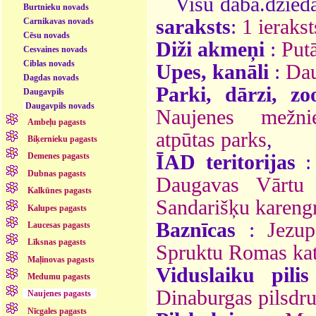
Visu daba.dzieda
Burtnieku novads
saraksts
:
1 ierakst
Carnikavas novads
Cēsu novads
Diži akmeņi
:
Put
Cesvaines novads
Ciblas novads
Upes, kanāli
:
Da
Dagdas novads
Parki, dārzi, zo
Daugavpils
Daugavpils novads
Naujenes mežnie
Ambeļu pagasts
atpūtas parks
,
Biķernieku pagasts
ĪAD teritorijas
Demenes pagasts
Dubnas pagasts
Daugavas Vārtu 
Kalkūnes pagasts
Sandarišķu karengr
Kalupes pagasts
Baznīcas
:
Jezu
Laucesas pagasts
Līksnas pagasts
Spruktu Romas kat
Maļinovas pagasts
Viduslaiku pilis
Medumu pagasts
Dinaburgas pilsdr
Naujenes pagasts
Nīcgales pagasts