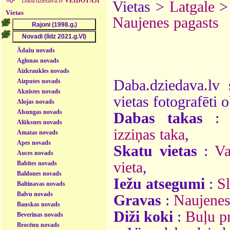
Daba.dziedava.lv
VEIDOTĀJI
Vietas >
Latgale
Vietas
Naujenes pagasts
Ādažu novads
Aglonas novads
Aizkraukles novads
Daba.dziedava.lv 
Aizputes novads
Aknīstes novads
vietas fotografēti o
Alojas novads
Alsungas novads
Dabas takas
Alūksnes novads
izziņas taka
,
Amatas novads
Apes novads
Skatu vietas
:
Va
Auces novads
vieta
,
Babītes novads
Baldones novads
Iežu atsegumi
:
Sl
Baltinavas novads
Balvu novads
Gravas
:
Naujenes
Bauskas novads
Diži koki
:
Buļu p
Beverīnas novads
Brocēnu novads