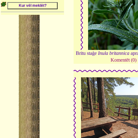
Britu staģe
Inula britannica
apra
Komentēt (0)