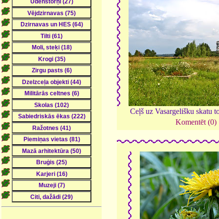
Ceļš uz Vasargelišku skatu t
Komentēt (0)