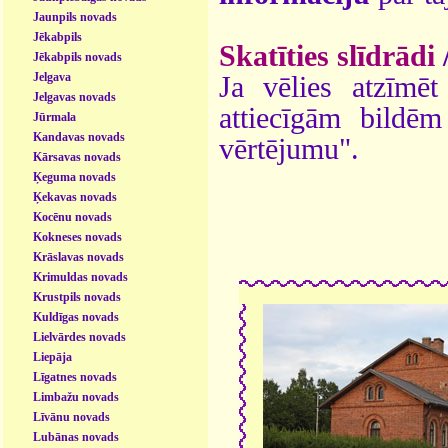
Jaunpils novads
Jēkabpils
Skatīties slīdrādi
Jēkabpils novads
Jelgava
Ja vēlies atzīmēt 
Jelgavas novads
attiecīgām bildē
Jūrmala
Kandavas novads
vērtējumu".
Kārsavas novads
Ķeguma novads
Ķekavas novads
Kocēnu novads
Kokneses novads
Krāslavas novads
Krimuldas novads
Krustpils novads
Kuldīgas novads
Lielvārdes novads
Liepāja
Līgatnes novads
Limbažu novads
Līvānu novads
Lubānas novads