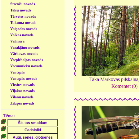
Strenču novads
Talsu novads
Tērvetes novads
Tukuma novads
Vaiņodes novads
Valkas novads
Valmiera
Varakļānu novads
Vārkavas novads
Vecpiebalgas novads
Vecumnieku novads
Ventspils
Ventspils novads
Taka Markovas pilskalnā
Viesītes novads
Komentēt (0)
Viļakas novads
Viļānu novads
Zilupes novads
Tēmas