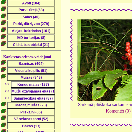
Konkrētas celtnes, veidojumi
>>
>>
>>
Sarkanā plūškoka sarkanie a
Komentēt (0)