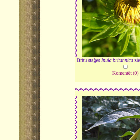
Britu staģes
Inula britannica
zi
Komentēt (0)