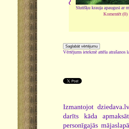
Slutišķu krauja apaugusi ar 
Komentēt (0)
Vērtējums ietekmē attēla atrašanos la
Izmantojot dziedava.lv
darīts kāda apmaksāt
personīgajās mājaslap