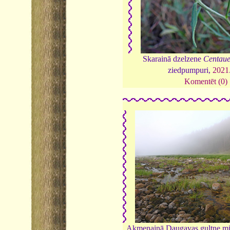
Skarainā dzelzene
Centaue
ziedpumpuri,
2021
Komentēt (0)
Akmeņainā Daugavas gultne mig