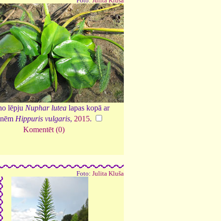
Foto:
Julita Kluša
no lēpju
Nuphar lutea
lapas kopā ar
enēm
Hippuris vulgaris
,
2015
.
Komentēt (0)
Foto:
Julita Kluša