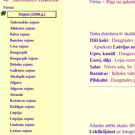
Daba.dziedava.lv
VEIDOTĀJI
Vietas >
Rīga un apkai
Vietas
Aizkraukles rajons
Alūksnes rajons
Daba.dziedava.lv skatāmi
Balvu rajons
Diži koki
:
Daugmales s
Bauskas rajons
Apsekoto
Latvijas n
Cēsu rajons
Daugavpils
Upes, kanāli
:
Daugav
Daugavpils rajons
Ezeri, dīķi
:
Lejas ezer
Dobeles rajons
Salas
:
Nāves sala
,
Sv. 
Gulbenes rajons
Baznīcas
:
Ikšķiles vid
Jēkabpils rajons
Pilskalni
:
Daugmales p
Jelgava
Jelgavas rajons
Jūrmala
Krāslavas rajons
Kuldīgas rajons
Liepāja
Liepājas rajons
Limbažu rajons
Atlasīto attēlu skaits: 6
Ludzas rajons
Uzklikšķinot
uz fotogrā