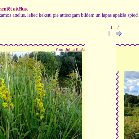
ntēt attēlus.
tīkamos attēlus, ieliec ķeksīti pie attiecīgām bildēm un lapas apakšā spi
1
2
1
Foto:
Julita Kluša