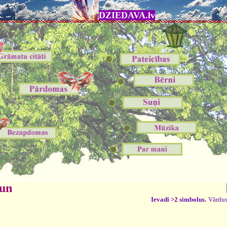
DZIEDAVA.lv
 un
Ievadi >2 simbolus.
Vārdus