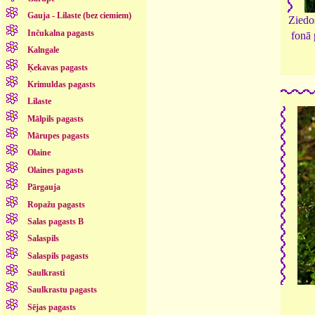
Gauja - Lilaste (bez ciemiem)
Ziedoš
Inčukalna pagasts
fonā 
Kalngale
Ķekavas pagasts
Krimuldas pagasts
Lilaste
Mālpils pagasts
Mārupes pagasts
Olaine
Olaines pagasts
Pārgauja
Ropažu pagasts
Salas pagasts B
Salaspils
Salaspils pagasts
Saulkrasti
Saulkrastu pagasts
Sējas pagasts