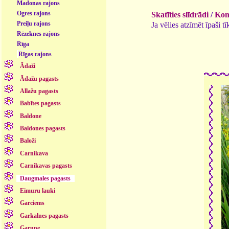
Madonas rajons
Ogres rajons
Skatīties slīdrādi
/
Kome
Preiļu rajons
Ja vēlies atzīmēt īpaši 
Rēzeknes rajons
Rīga
Rīgas rajons
Ādaži
Ādažu pagasts
Allažu pagasts
Babītes pagasts
Baldone
Baldones pagasts
Baloži
Carnikava
Carnikavas pagasts
Daugmales pagasts
Eimuru lauki
Garciems
Garkalnes pagasts
Garupe