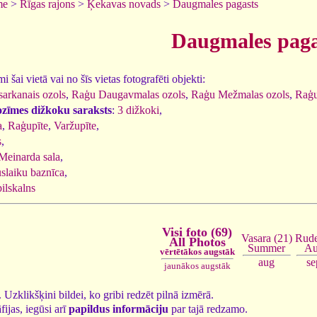
me
>
Rīgas rajons
>
Ķekavas novads
>
Daugmales pagasts
Daugmales paga
 šai vietā vai no šīs vietas fotografēti objekti:
arkanais ozols
,
Raģu Daugavmalas ozols
,
Raģu Mežmalas ozols
,
Raģu
ozīmes dižkoku saraksts
:
3 dižkoki
,
a
,
Raģupīte
,
Varžupīte
,
s
,
Meinarda sala
,
uslaiku baznīca
,
ilskalns
Visi foto (69)
Vasara (21)
Rude
All Photos
Summer
Au
vērtētākos augstāk
aug
se
jaunākos augstāk
9. Uzklikšķini bildei, ko gribi redzēt pilnā izmērā.
fijas, iegūsi arī
papildus informāciju
par tajā redzamo.