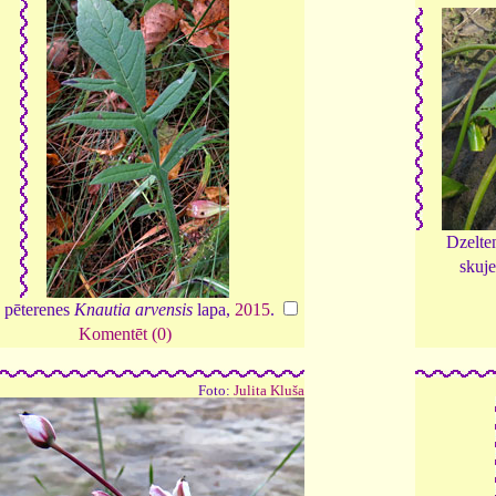
Dzelte
skuj
 pēterenes
Knautia arvensis
lapa,
2015
.
Komentēt (0)
Foto:
Julita Kluša