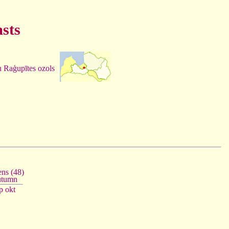
sts
 Raģupītes ozols
ns (48)
tumn
p
okt