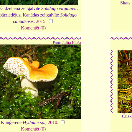
Skats
a dzeltenā zeltgalvīte
Solidago virgaurea
;
pārziedējusi Kanādas zeltgalvīte
Solidago
canadensis
,
2015
.
Komentēt (0)
Foto:
Julita Kluša
Čūskm
Kliņģerene
Hydnum sp.
,
2010
.
Komentēt (0)