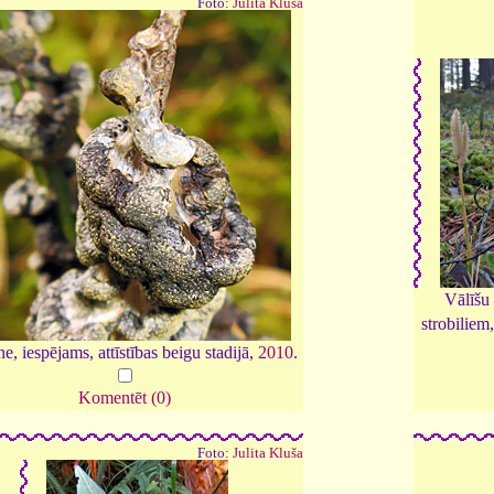
Foto:
Julita Kluša
Vālīšu
strobiliem
e, iespējams, attīstības beigu stadijā,
2010
.
Komentēt (0)
Foto:
Julita Kluša