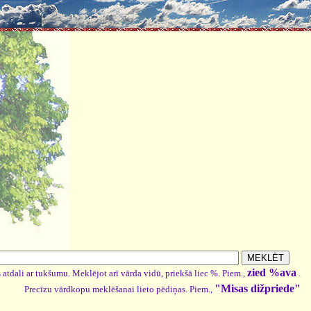
zied %ava
 atdali ar tukšumu. Meklējot arī vārda vidū, priekšā liec %. Piem.,
.
"Misas dižpriede"
Precīzu vārdkopu meklēšanai lieto pēdiņas. Piem.,