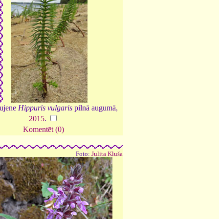
kujene
Hippuris vulgaris
pilnā augumā,
2015
.
Komentēt (0)
Foto:
Julita Kluša