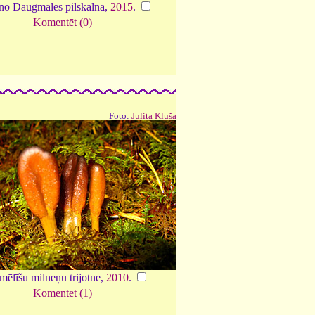
 no Daugmales pilskalna,
2015
.
Komentēt (0)
Foto:
Julita Kluša
ēlīšu milneņu trijotne,
2010
.
Komentēt (1)