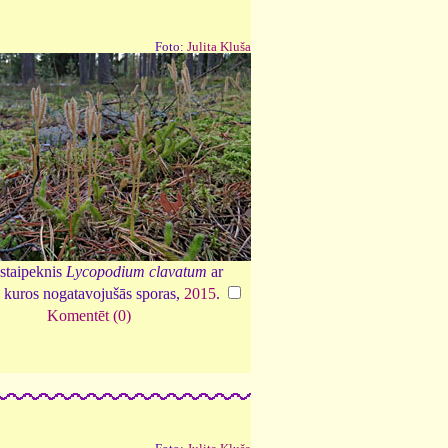
Foto:
Julita Kluša
 staipeknis
Lycopodium clavatum
ar
, kuros nogatavojušās sporas,
2015
.
Komentēt (0)