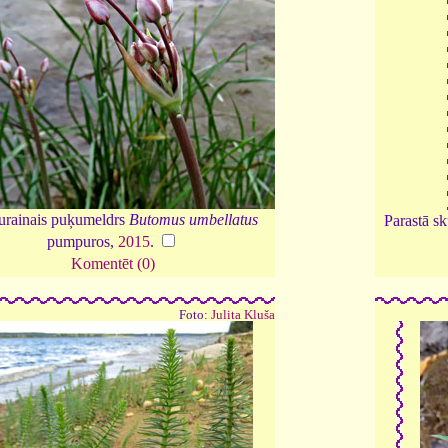
rainais puķumeldrs
Butomus umbellatus
Parastā s
pumpuros,
2015
.
Komentēt (0)
Foto:
Julita Kluša