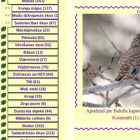
>>
F
>>
>>
Apodziņš pie Baložu kapi
Komentēt (1)