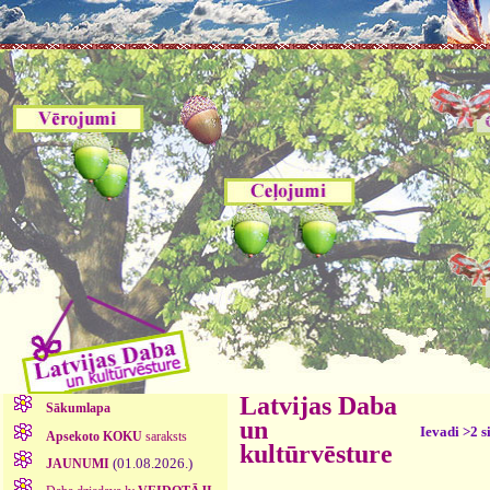
Latvijas Daba
Sākumlapa
un
Ievadi >2 s
Apsekoto KOKU
saraksts
kultūrvēsture
(01.08.2026.)
JAUNUMI