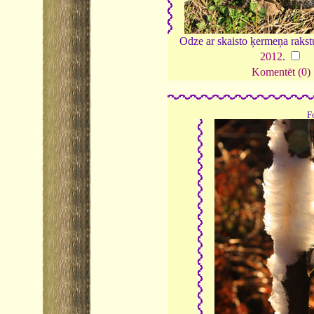
Odze ar skaisto ķermeņa rakst
2012
.
Komentēt (0)
F