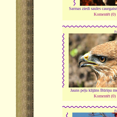
Sarmas ziedi saules caurgais
Komentēt (0)
F
Jauns peļu klijāns Būriņu m
Komentēt (0)
F