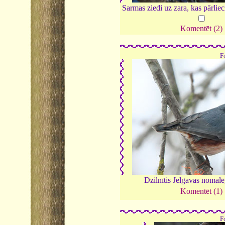
Sarmas ziedi uz zara, kas pārlie
Komentēt (2)
F
Dzilnītis Jelgavas nomal
Komentēt (1)
F