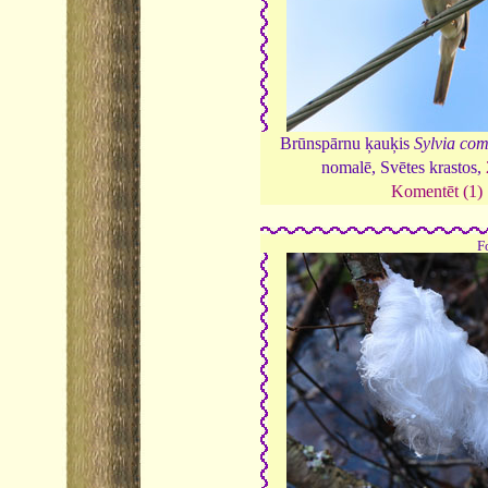
Brūnspārnu ķauķis
Sylvia co
nomalē, Svētes krastos,
Komentēt (1)
F