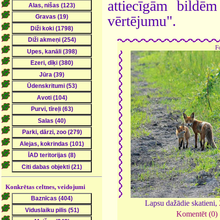
attiecīgām bildē
vērtējumu".
F
Konkrētas celtnes, veidojumi
Lapsu dažādie skatieni,
Komentēt (0)