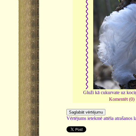
Gluži kā cukurvate uz koci
Komentēt (0)
Vērtējums ietekmē attēla atrašanos la