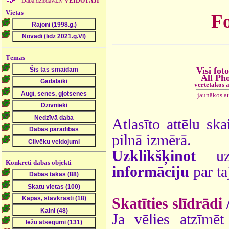
Daba.dziedava.lv
VEIDOTĀJI
Vietas
Fo
Tēmas
Visi foto
All Ph
vērtētākos 
jaunākos a
Atlasīto attēlu ska
pilnā izmērā.
Uzklikšķinot
uz 
Konkrēti dabas objekti
informāciju
par ta
Skatīties slīdrādi
Ja vēlies atzīmēt 