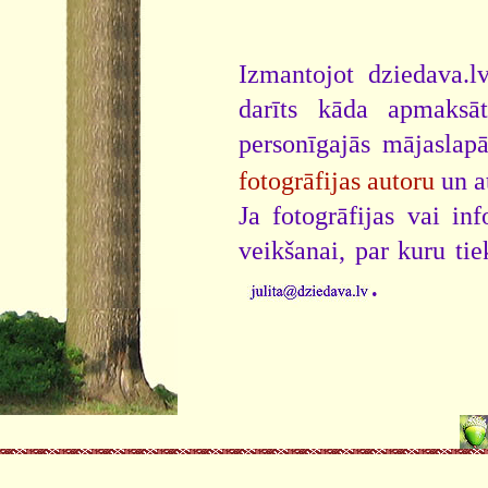
Izmantojot dziedava.lv
darīts kāda apmaksāt
personīgajās mājaslap
fotogrāfijas autoru
un a
Ja fotogrāfijas vai i
veikšanai, par kuru ti
.