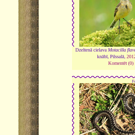
Dzeltenā cielava
Motacilla flav
knābī, Pilssalā,
201
Komentēt (0)
F