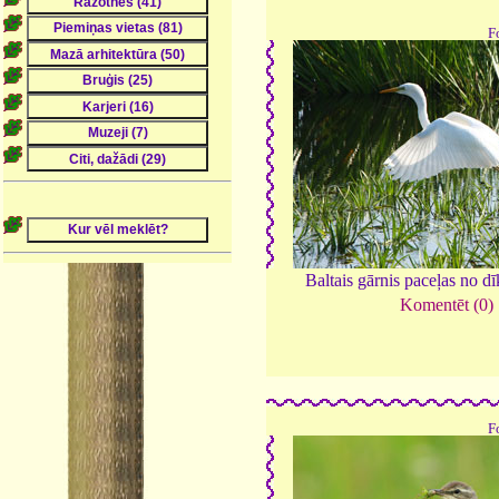
F
Baltais gārnis paceļas no d
Komentēt (0)
F