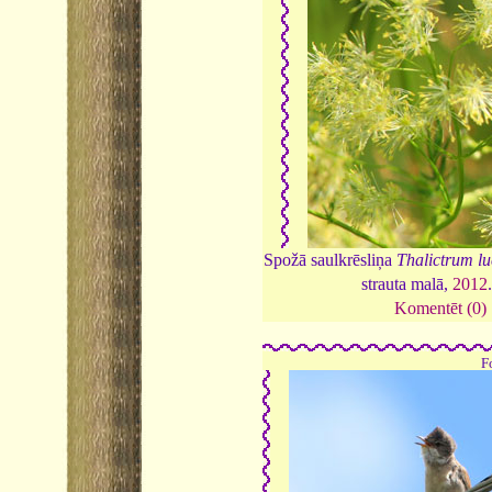
Spožā saulkrēsliņa
Thalictrum l
strauta malā,
2012
Komentēt (0)
F