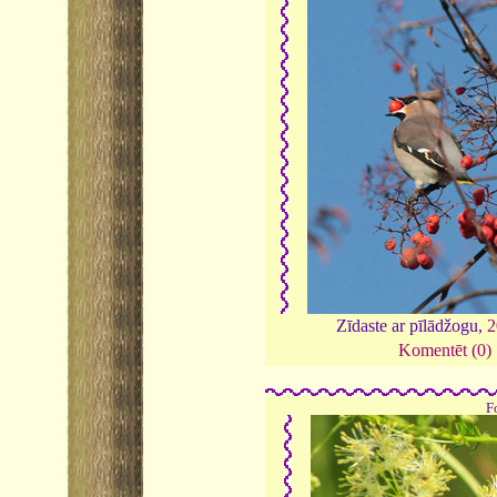
Zīdaste ar pīlādžogu,
2
Komentēt (0)
F