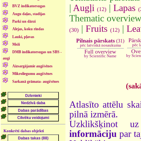
|
Augļi
|
Lapas
BVZ indikatorsugas
(12)
(
Augu daļas, stadijas
Thematic overview
Parki un dārzi
|
Fruits
|
Lea
(30)
(12)
Alejas, koku rindas
Lauki, pļavas
Pārsk
Pilnais pārskats
(31)
Meži
pēc l
pēc latviskā nosaukuma
Ove
Full overview
DMB indikatorsugas un SBS -
by Scien
by Scientific Name
augi
Aizsargājamie augi/sēnes
Mikroliegumu augi/sēnes
Sarkanā grāmata- augi/sēnes
(sak
Atlasīto attēlu ska
pilnā izmērā.
Uzklikšķinot 
Konkrēti dabas objekti
informāciju
par ta