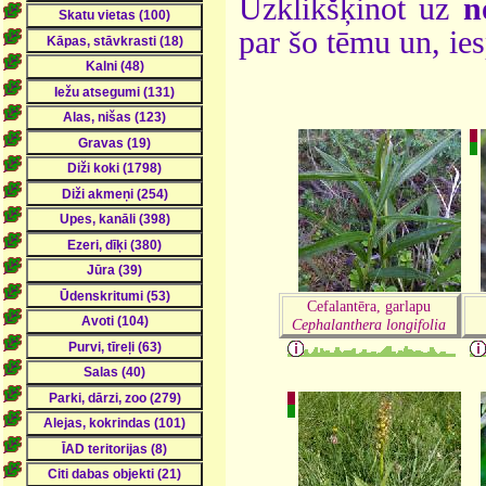
Uzklikšķinot uz
n
par šo tēmu un, ie
Cefalantēra, garlapu
Cephalanthera longifolia