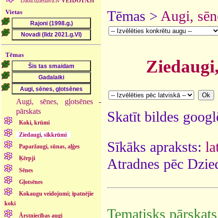
Daba.dziedava.lv
VEIDOTĀJI
Vietas
Tēmas >
Augi, sēn
Tēmas
Ziedaugi
Augi, sēnes, gļotsēnes -
pārskats
Skatīt bildes goog
Koki, krūmi
Ziedaugi, sīkkrūmi
Sīkāks apraksts:
la
Paparžaugi, sūnas, aļģes
Ķērpji
Atradnes pēc Dzied
Sēnes
Gļotsēnes
Kokaugu veidojumi; īpatnējie
koki
Tematisks pārskats
Ārstniecības augi