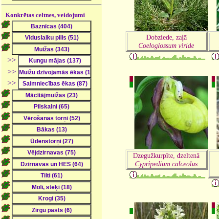
Konkrētas celtnes, veidojumi
Dobziede, zaļā
Coeloglossum viride
>>
>>
>>
Dzegužkurpīte, dzeltenā
Cypripedium calceolus