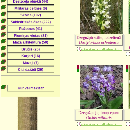
Dzegužpirkstīte, iedzeltenā
Dactylorhiza ochroleuca
Dzegužpuķe, bruņcepuru
Orchis militaris