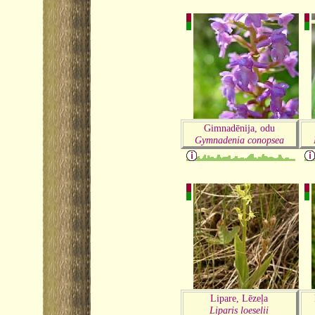
Gimnadēnija, odu
Gymnadenia conopsea
Lipare, Lēzeļa
Liparis loeselii