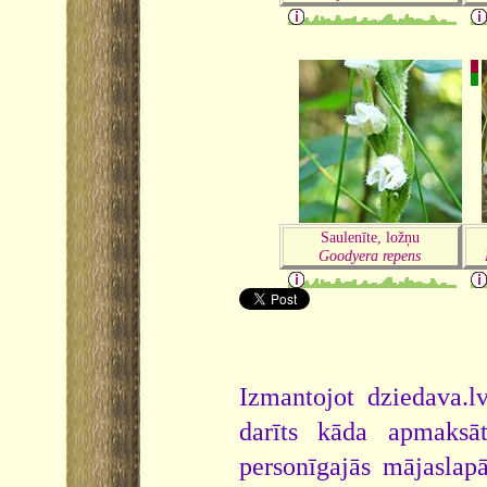
Saulenīte, ložņu
Goodyera repens
Izmantojot dziedava.lv
darīts kāda apmaksāt
personīgajās mājaslap