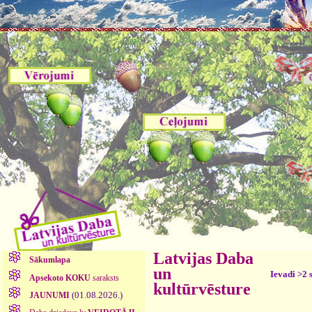
Latvijas Daba
Sākumlapa
un
Ievadi >2 
Apsekoto KOKU
saraksts
kultūrvēsture
(01.08.2026.)
JAUNUMI