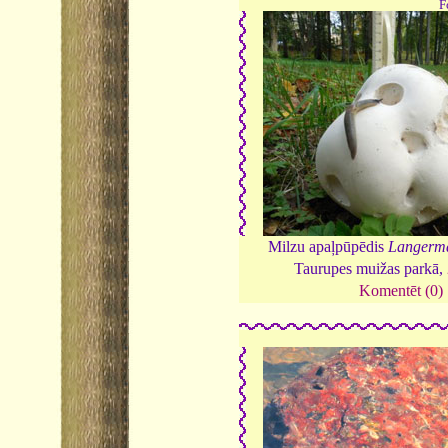
F
Milzu apaļpūpēdis
Langerma
Taurupes muižas parkā,
Komentēt (0)