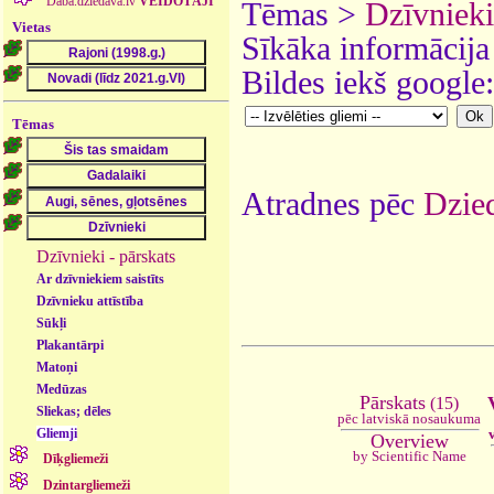
Daba.dziedava.lv
VEIDOTĀJI
Tēmas >
Dzīvnieki
Vietas
Sīkāka informācija
Bildes iekš google
Tēmas
Atradnes pēc
Dzied
Dzīvnieki - pārskats
Ar dzīvniekiem saistīts
Dzīvnieku attīstība
Sūkļi
Plakantārpi
Matoņi
Medūzas
Pārskats
(15)
Sliekas; dēles
pēc latviskā nosaukuma
Gliemji
Overview
by Scientific Name
Dīķgliemeži
Dzintargliemeži