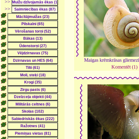
>>
>>
Maigas krēmkrāsas gliemezī
Komentēt (1)