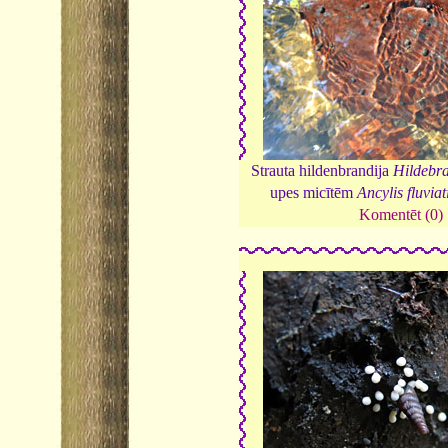
Strauta hildenbrandija
Hildebra
upes micītēm
Ancylis fluviati
Komentēt (0)