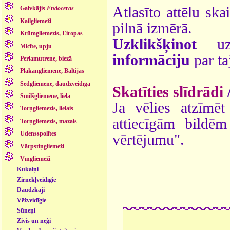
Atlasīto attēlu ska
Galvkājis
Endoceras
Kailgliemeži
pilnā izmērā.
Krūmgliemezis, Eiropas
Uzklikšķinot
uz 
Micīte, upju
informāciju
par ta
Perlamutrene, biezā
Plakangliemene, Baltijas
Sēdgliemene, daudzveidīgā
Skatīties slīdrādi
Smilšgliemene, lielā
Ja vēlies atzīmēt 
Torņgliemezis, lielais
attiecīgām bildē
Torņgliemezis, mazais
Ūdensspolītes
vērtējumu".
Vārpstiņgliemeži
Vīngliemeži
Kukaiņi
Zirnekļveidīgie
Daudzkāji
Vēžveidīgie
Sūneņi
Zivis un nēģi