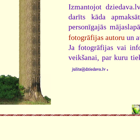
Izmantojot dziedava.lv
darīts kāda apmaksāt
personīgajās mājaslap
fotogrāfijas autoru
un a
Ja fotogrāfijas vai i
veikšanai, par kuru ti
.