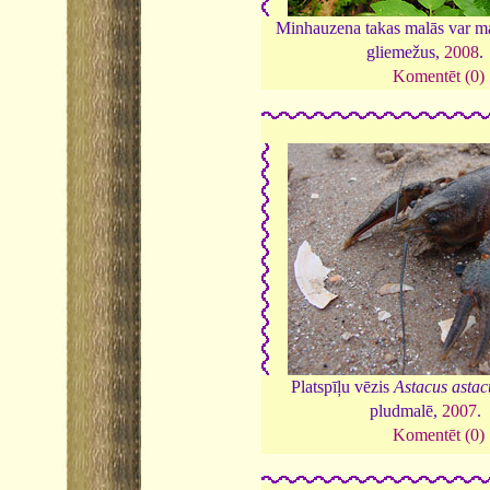
Minhauzena takas malās var ma
gliemežus,
2008
.
Komentēt (0)
Platspīļu vēzis
Astacus astac
pludmalē,
2007
.
Komentēt (0)