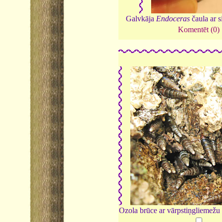
Galvkāja
Endoceras
čaula ar 
Komentēt (0)
Ozola brūce ar vārpstiņgliemežu