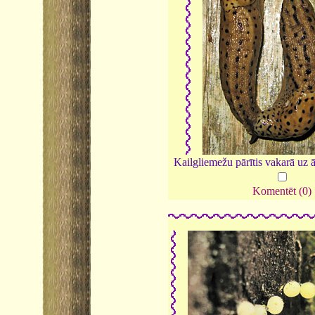
Kailgliemežu pārītis vakarā uz ā
Komentēt (0)