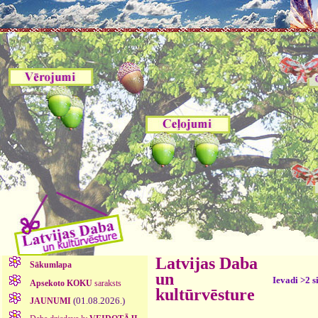
Latvijas Daba
Sākumlapa
un
Ievadi >2 s
Apsekoto KOKU
saraksts
kultūrvēsture
(01.08.2026.)
JAUNUMI