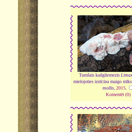
Tumšais kailgliemezis
Limax
mielojoties iznīcina maigo mīk
mollis
,
2015
.
Komentēt (0)