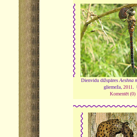
Dienvidu dižspāres
Aeshna m
gliemeža,
2011
.
Komentēt (0)