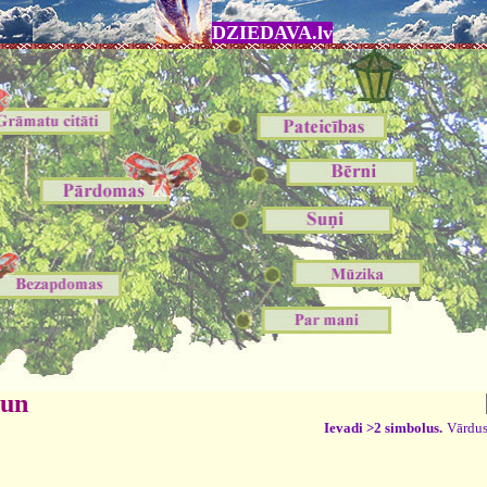
DZIEDAVA.lv
 un
Ievadi >2 simbolus.
Vārdus