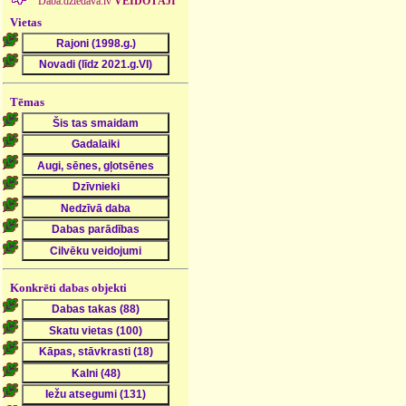
Daba.dziedava.lv
VEIDOTĀJI
Vietas
Tēmas
Konkrēti dabas objekti