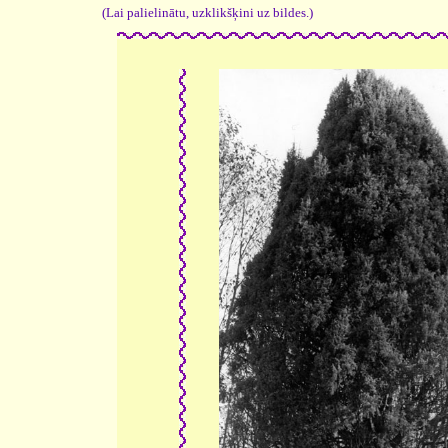
(Lai palielinātu, uzklikšķini uz bildes.)