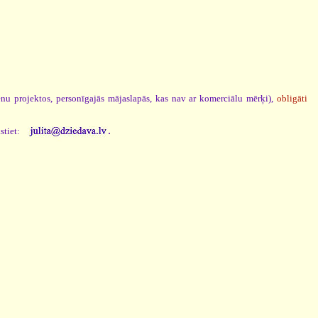
ēnu projektos, personīgajās mājaslapās, kas nav ar komerciālu mērķi),
obligāti
.
stiet: