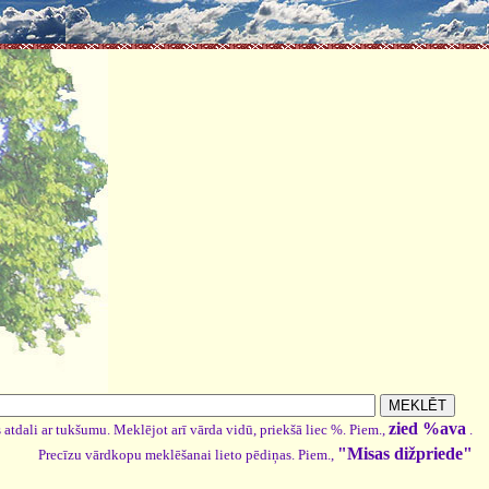
zied %ava
 atdali ar tukšumu. Meklējot arī vārda vidū, priekšā liec %. Piem.,
.
"Misas dižpriede"
Precīzu vārdkopu meklēšanai lieto pēdiņas. Piem.,