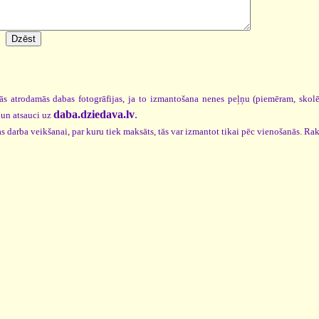
ās atrodamās dabas fotogrāfijas, ja to izmantošana nenes peļņu (piemēram, skol
daba.dziedava.lv
.
un atsauci uz
s darba veikšanai, par kuru tiek maksāts, tās var izmantot tikai pēc vienošanās. Rak