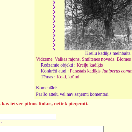
Kreiļu kadiķis melnbaltā
Vidzeme
,
Valkas rajons
,
Smiltenes novads
,
Blomes 
Redzamie objekti :
Kreiļu kadiķis
Konkrēti augi :
Parastais kadiķis
Juniperus comm
Tēmas :
Koki, krūmi
Komentāri:
Par šo attēlu vēl nav saņemti komentāri.
kas ietver pilnus linkus, netiek pieņemti.
: