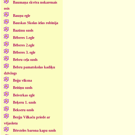
Baumaņa skvēra nokarenais
osis
Bauņu egle
Bauskas Skolas ielas robīnija
Bazūnu ozols
Bēberes 1.egle
Bēberes 2.egle
Bēberes 3. egle
Bebru ceļa ozols
Bebru pamatskolas kadiķu
dzīvžogs
Beģu vīksna
Beitiņu ozols
Beiverkas egle
Beķeru 1. ozols
Bekseru ozols
Berģu Vilkaču priede ar
vējaslotu
Bērsteles barona kapu ozols