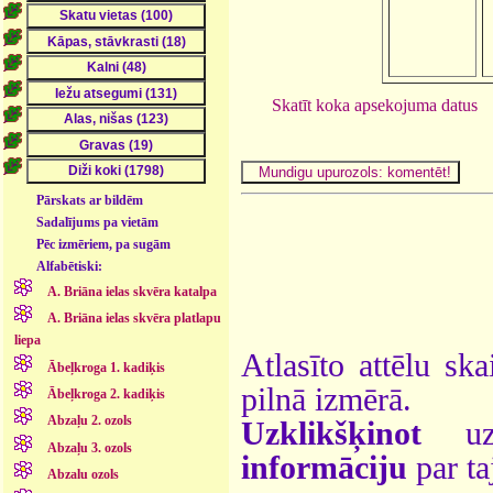
Skatīt koka apsekojuma datus
Pārskats ar bildēm
Sadalījums pa vietām
Pēc izmēriem, pa sugām
Alfabētiski:
A. Briāna ielas skvēra katalpa
A. Briāna ielas skvēra platlapu
liepa
Atlasīto attēlu ska
Ābeļkroga 1. kadiķis
pilnā izmērā.
Ābeļkroga 2. kadiķis
Abzaļu 2. ozols
Uzklikšķinot
uz 
Abzaļu 3. ozols
informāciju
par ta
Abzalu ozols