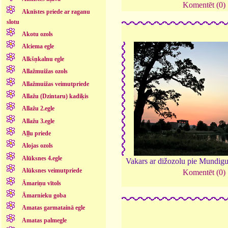
Komentēt (0)
Aknīstes priede ar raganu
slotu
Akotu ozols
Alciema egle
Alkšņkalnu egle
Allažmuižas ozols
Allažmuižas veimutpriede
Allažu (Dzintaru) kadiķis
Allažu 2.egle
Allažu 3.egle
Aļļu priede
Alojas ozols
Alūksnes 4.egle
Vakars ar dižozolu pie Mundigu
Alūksnes veimutpriede
Komentēt (0)
Āmariņu vītols
Āmarnieku goba
Amatas garmatainā egle
Amatas palmegle