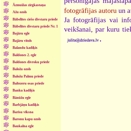
personīgajās mājaslap
Āzmuižas zirgkastaņa
fotogrāfijas autoru
un a
Ažu ozols
Ja fotogrāfijas vai i
Bābelītes ciešo divstaru priede
Bābelītes divstaru priede Nr. 1
veikšanai, par kuru ti
Bajāru egle
.
Bajāru vītols
Balandu kadiķis
Baldones 2. egle
Baldones divroku priede
Baložu ozols
Baložu Palmu priede
Baltezeru osas priede
Banku kadiķis
Bānūžu egle
Barbjāņu kadiķis
Barisu vīksna
Baronu kapu ozols
Baukalna egle