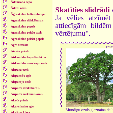
Ādamsona liepa
Skatīties slīdrādi
Ādažu ozols
Āgenskalna baltā robīnija
Ja vēlies atzīmēt 
Āgenskalna dižskābardis
attiecīgām bildē
Āgenskalna papele
vērtējumu".
Āgenskalna priežu ozols
Āgenskalna priežu papele
Aģes dižozols
Foto
Ainažu priede
Aizkraukles kapsētas bērzs
Aizkraukles veco kapu ozols
Aizpuru ozols
Aizpurvīšu egle
Aizpurvju ozols
Aizputes dižskābardis
Aizputes sarkanais ozols
Akača priede
Akmeņkalnu egle
Mundigu ozols gleznainā dai
Aknīstes kļava