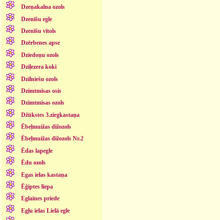
Dzeņakalna ozols
Dzenīšu egle
Dzenīšu vītols
Dzērbenes apse
Dziedoņu ozols
Dziļezera koki
Dzilniešu ozols
Dzimtmisas osis
Dzimtmisas ozols
Džūkstes 3.zirgkastaņa
Ēbeļmuižas dižozols
Ēbeļmuižas dižozols Nr.2
Ēdas lapegle
Ēdu ozols
Egas ielas kastaņa
Ēģiptes liepa
Eglaines priede
Egļu ielas Lielā egle