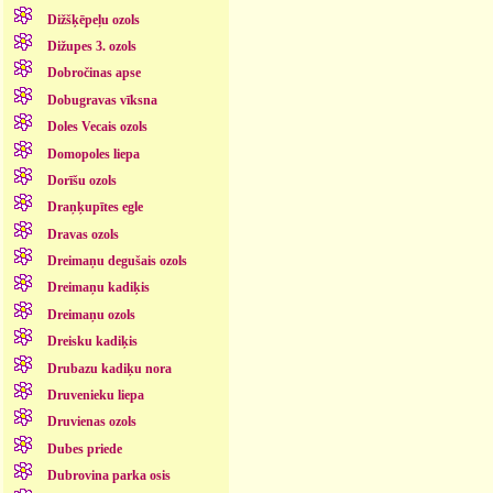
Dižšķēpeļu ozols
Dižupes 3. ozols
Dobročinas apse
Dobugravas vīksna
Doles Vecais ozols
Domopoles liepa
Dorīšu ozols
Draņķupītes egle
Dravas ozols
Dreimaņu degušais ozols
Dreimaņu kadiķis
Dreimaņu ozols
Dreisku kadiķis
Drubazu kadiķu nora
Druvenieku liepa
Druvienas ozols
Dubes priede
Dubrovina parka osis