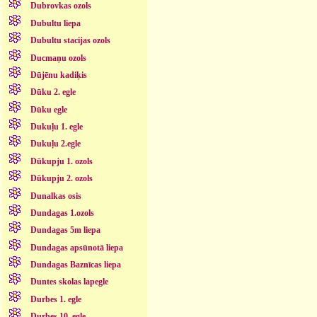
Dubrovkas ozols
Dubultu liepa
Dubultu stacijas ozols
Ducmaņu ozols
Dūjēnu kadiķis
Dūku 2. egle
Dūku egle
Dukuļu 1. egle
Dukuļu 2.egle
Dūkupju 1. ozols
Dūkupju 2. ozols
Dunalkas osis
Dundagas 1.ozols
Dundagas 5m liepa
Dundagas apsūnotā liepa
Dundagas Baznīcas liepa
Duntes skolas lapegle
Durbes 1. egle
Durbes 10. egle