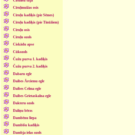
Cīrulīšu tūja
Cīruļmuižas osis
Cīruļu kadiķis (pie Sēmes)
Cīruļu kadiķis (pie Tīnūžiem)
Cīruļu osis
Cīruļu ozols
Ciskādu apse
Cūkozols
Čužu purva 1. kadiķis
Čužu purva 2. kadiķis
Dabaru egle
Daibes Ārciemu egle
Daibes Celma egle
Daibes Grietaskalna egle
Dakteru ozols
Daliņu bērzs
Dambēnu liepa
Dambīšu kadiķis
Dambja ielas ozols