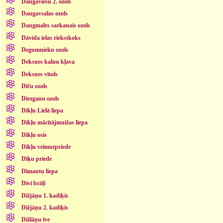
Daugaviešu 2. ozols
Daugavsalas ozols
Daugmales sarkanais ozols
Dāvida ielas riekstkoks
Degumnieku ozols
Deksnes kalnu kļava
Deksnes vītols
Dīču ozols
Diezganu ozols
Dikļu Lielā liepa
Dikļu mācītājmuižas liepa
Dikļu osis
Dikļu veimutpriede
Dīķu priede
Dimantu liepa
Divi brāļi
Dižjāņu 1. kadiķis
Dižjāņu 2. kadiķis
Dižlāņu īve