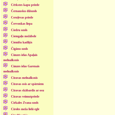
Cērkstes kapu priede
Černausku dižozols
Ceruļevas priede
Červonkas liepa
Ciedru ozols
Ciemgaļu mežābele
Ciemīšu kadiķis
Čigānu ozols
Cimzes ielas Apaļais
melnalksnis
Cimzes ielas Garenais
melnalksnis
Cīravas melnalksnis
Cīravas osis ar spārniem
Cīravas skābardis ar osu
Cīravas veimutpriede
Cirkales Zvana ozols
Ciroles meža lielā egle