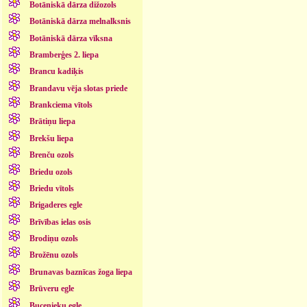
Botāniskā dārza dižozols
Botāniskā dārza melnalksnis
Botāniskā dārza vīksna
Bramberģes 2. liepa
Brancu kadiķis
Brandavu vēja slotas priede
Brankciema vītols
Brātiņu liepa
Brekšu liepa
Brenču ozols
Briedu ozols
Briedu vītols
Brigaderes egle
Brīvības ielas osis
Brodiņu ozols
Brožēnu ozols
Brunavas baznīcas žoga liepa
Brūveru egle
Bucenieku egle