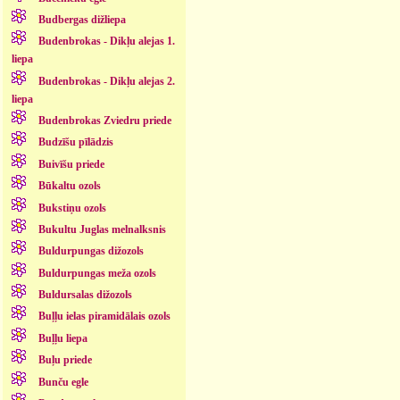
Budbergas dižliepa
Budenbrokas - Dikļu alejas 1.
liepa
Budenbrokas - Dikļu alejas 2.
liepa
Budenbrokas Zviedru priede
Budzīšu pīlādzis
Buivīšu priede
Būkaltu ozols
Bukstiņu ozols
Bukultu Juglas melnalksnis
Buldurpungas dižozols
Buldurpungas meža ozols
Buldursalas dižozols
Buļļu ielas piramidālais ozols
Buļļu liepa
Buļu priede
Bunču egle