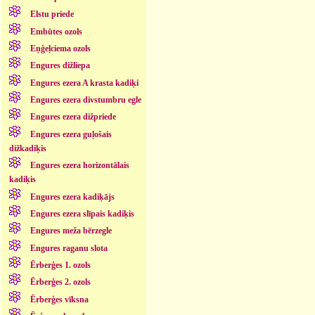
Elstu priede
Embūtes ozols
Eņģeļciema ozols
Engures dižliepa
Engures ezera A krasta kadiķi
Engures ezera divstumbru egle
Engures ezera dižpriede
Engures ezera guļošais
dižkadiķis
Engures ezera horizontālais
kadiķis
Engures ezera kadiķājs
Engures ezera slīpais kadiķis
Engures meža bērzegle
Engures raganu slota
Ērberģes 1. ozols
Ērberģes 2. ozols
Ērberģes vīksna