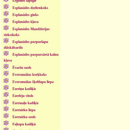
Ērģemes lapegle
Esplanādes dzeltenkoks
Esplanādes ginks
Esplanādes kļava
Esplanādes Mandžūrijas
riekstkoks
Esplanādes purpurlapu
dižskābardis
Esplanādes purpursārtā kalnu
kļava
Ēvaržu ozols
Eversmuižas korķkoks
Eversmuižas šķeltlapu liepa
Ezeriņu kadiķis
Ezerleju vītols
Ezermaļu kadiķis
Ezernieku liepa
Ezernieku ozols
Faļtopu kadiķis