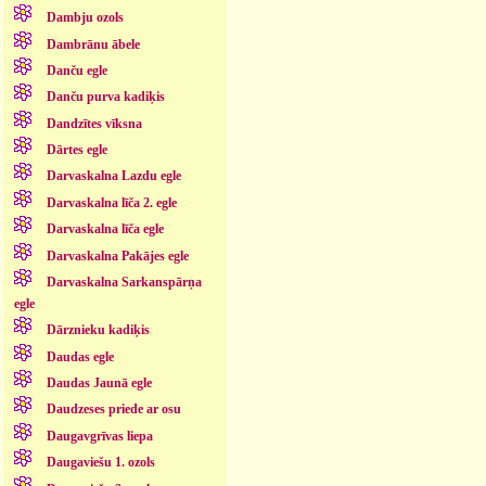
Dambju ozols
Dambrānu ābele
Danču egle
Danču purva kadiķis
Dandzītes vīksna
Dārtes egle
Darvaskalna Lazdu egle
Darvaskalna līča 2. egle
Darvaskalna līča egle
Darvaskalna Pakājes egle
Darvaskalna Sarkanspārņa
egle
Dārznieku kadiķis
Daudas egle
Daudas Jaunā egle
Daudzeses priede ar osu
Daugavgrīvas liepa
Daugaviešu 1. ozols