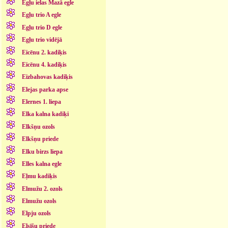
Egļu ielas Mazā egle
Egļu trio A egle
Egļu trio D egle
Egļu trio vidējā
Eicēnu 2. kadiķis
Eicēnu 4. kadiķis
Eizbahovas kadiķis
Elejas parka apse
Elernes 1. liepa
Elka kalna kadiķi
Elkšņu ozols
Elkšņu priede
Elku birzs liepa
Elles kalna egle
Eļmu kadiķis
Elmužu 2. ozols
Elmužu ozols
Elpju ozols
Elsīšu priede