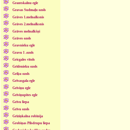
Grantskalnu egle
Gravas Sudmaļu ozols
Grāves 1.melnalksnis
Grāves 2.melnalksnis
Grāves melnalkšņi
Grāves ozols
Gravnieku egle
Gravu 1 .ozols
Gricgales vītols
Grīdenieku ozols
Griķu ozols
Grīvasgala egle
Grīviņu egle
Grīviņupītes egle
Grīvu liepa
Grīvu ozols
Grīziņkalna robīnija
Grobiņas Pilsdrupu liepa