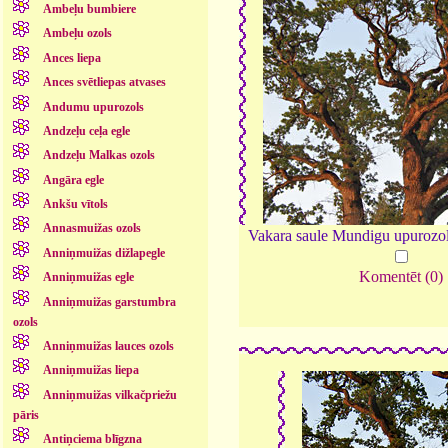
Ambeļu bumbiere
Ambeļu ozols
Ances liepa
Ances svētliepas atvases
Andumu upurozols
Andzeļu ceļa egle
Andzeļu Malkas ozols
Angāra egle
Ankšu vītols
Annasmuižas ozols
Vakara saule Mundigu upurozo
Anniņmuižas dižlapegle
Komentēt (0)
Anniņmuižas egle
Anniņmuižas garstumbra
ozols
Anniņmuižas lauces ozols
Anniņmuižas liepa
Anniņmuižas vilkačpriežu
pāris
Antiņciema blīgzna