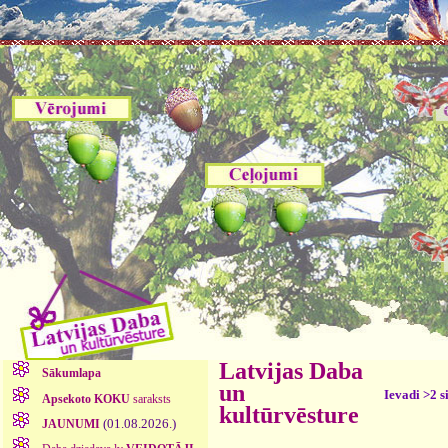
Latvijas Daba
Sākumlapa
un
Ievadi >2 s
Apsekoto KOKU
saraksts
kultūrvēsture
(01.08.2026.)
JAUNUMI