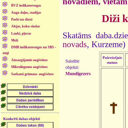
novadiem, vietām
BVZ indikatorsugas
Augu daļas, stadijas
Diži 
Parki un dārzi
Alejas, koku rindas
Skatāms daba.dzie
Lauki, pļavas
Meži
novads
, Kurzeme)
DMB indikatorsugas un SBS -
augi
Pašreizējais
Aizsargājamie augi/sēnes
Saistītie
statuss
objekti:
Mikroliegumu augi/sēnes
Mundigezers
Sarkanā grāmata- augi/sēnes
Konkrēti dabas objekti