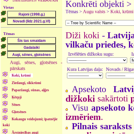
Daba.dziedava.lv
VEIDOTĀJI
Konkrēti objekti >
Vietas
Tēmas >
Augu valsts
>
Koki, krūmi
Diži koki
-
Latvija
Tēmas
vilkaču priedes, k
Izvēlēties dižkoku sugu:
I
Augi, sēnes, gļotsēnes -
pārskats
Kura Latvijas daļa:
Novads / Rīgas
Koki, krūmi
Ziedaugi, sīkkrūmi
Apsekoto
Latv
Paparžaugi, sūnas, aļģes
dižkoki
sakārtoti
Ķērpji
Sēnes
Visu
apsekoto k
Gļotsēnes
izmēriem
.
Kokaugu veidojumi; īpatnējie
Pilnais saraksts
koki
Ārstniecības augi