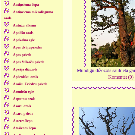
Antiņciema liepa
Antiņciema mikrolieguma
ozols
Antužu vīksna
Apalīšu ozols
Apekalna egle
Apes dvīņupriedes
Apes priede
Apes Vilkaču priede
Apsāja dižozols
Mundigu dižozols saulrieta ga
Komentēt (0)
Apšenieku ozols
Āraišu Zviedru priede
Aroniešu egle
Ārputnu ozols
Asaru ozols
Asaru priede
Āsteres liepa
Atašienes liepa