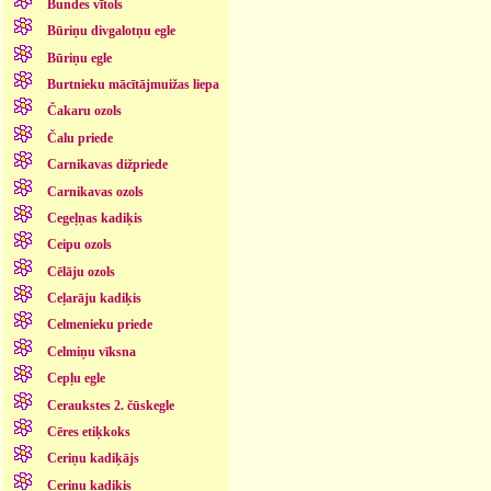
Bundes vītols
Būriņu divgalotņu egle
Būriņu egle
Burtnieku mācītājmuižas liepa
Čakaru ozols
Čalu priede
Carnikavas dižpriede
Carnikavas ozols
Cegeļņas kadiķis
Ceipu ozols
Cēlāju ozols
Ceļarāju kadiķis
Celmenieku priede
Celmiņu vīksna
Cepļu egle
Ceraukstes 2. čūskegle
Cēres etiķkoks
Ceriņu kadiķājs
Ceriņu kadiķis