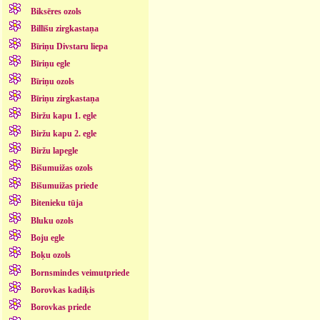
Biksēres ozols
Billīšu zirgkastaņa
Bīriņu Divstaru liepa
Bīriņu egle
Bīriņu ozols
Bīriņu zirgkastaņa
Biržu kapu 1. egle
Biržu kapu 2. egle
Biržu lapegle
Bišumuižas ozols
Bišumuižas priede
Bitenieku tūja
Bluku ozols
Boju egle
Boķu ozols
Bornsmindes veimutpriede
Borovkas kadiķis
Borovkas priede