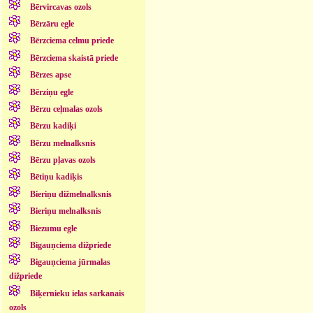
Bērvircavas ozols
Bērzāru egle
Bērzciema celmu priede
Bērzciema skaistā priede
Bērzes apse
Bērziņu egle
Bērzu ceļmalas ozols
Bērzu kadiķi
Bērzu melnalksnis
Bērzu pļavas ozols
Bētiņu kadiķis
Bieriņu dižmelnalksnis
Bieriņu melnalksnis
Biezumu egle
Bigauņciema dižpriede
Bigauņciema jūrmalas
dižpriede
Biķernieku ielas sarkanais
ozols