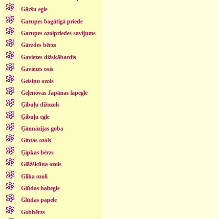
Gāršu egle
Garupes bagātīgā priede
Garupes ozolpriedes savijums
Gārzdes bērzs
Gaviezes dižskābardis
Gaviezes osis
Geisiņu ozols
Geļenovas Japānas lapegle
Ģibuļu dižozols
Ģibuļu egle
Ģimnāzijas goba
Gintas ozols
Ģipkas bērzs
Glāžšķūņa ozols
Glika ozoli
Glūdas baltegle
Glūdas papele
Gobbērzs