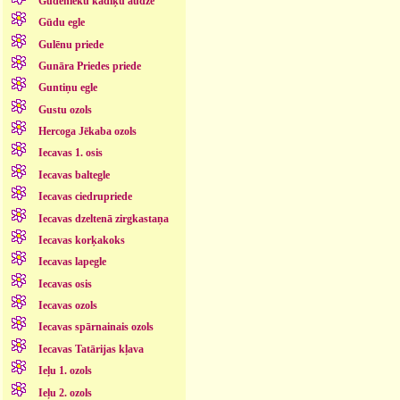
Gudenieku kadiķu audze
Gūdu egle
Gulēnu priede
Gunāra Priedes priede
Guntiņu egle
Gustu ozols
Hercoga Jēkaba ozols
Iecavas 1. osis
Iecavas baltegle
Iecavas ciedrupriede
Iecavas dzeltenā zirgkastaņa
Iecavas korķakoks
Iecavas lapegle
Iecavas osis
Iecavas ozols
Iecavas spārnainais ozols
Iecavas Tatārijas kļava
Ieļu 1. ozols
Ieļu 2. ozols