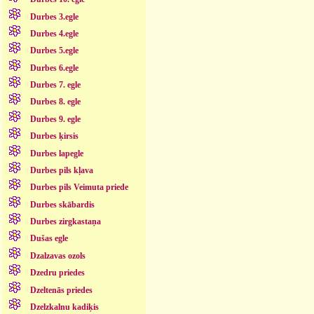
Durbes 3.egle
Durbes 4.egle
Durbes 5.egle
Durbes 6.egle
Durbes 7. egle
Durbes 8. egle
Durbes 9. egle
Durbes ķirsis
Durbes lapegle
Durbes pils kļava
Durbes pils Veimuta priede
Durbes skābardis
Durbes zirgkastaņa
Dušas egle
Dzalzavas ozols
Dzedru priedes
Dzeltenās priedes
Dzelzkalnu kadiķis