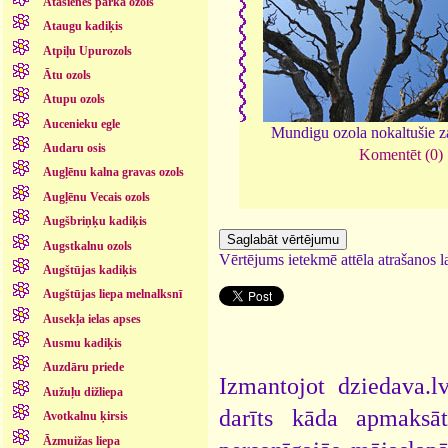
Atašienes parka ozols
Ataugu kadiķis
Atpiļu Upurozols
Ātu ozols
Atupu ozols
Aucenieku egle
Mundigu ozola nokaltušie z
Audaru osis
Komentēt (0)
Augļēnu kalna gravas ozols
Augļēnu Vecais ozols
Augšbriņķu kadiķis
Augstkalnu ozols
Vērtējums ietekmē attēla atrašanos la
Augštūjas kadiķis
Augštūjas liepa melnalksnī
Ausekļa ielas apses
Ausmu kadiķis
Auzdāru priede
Izmantojot dziedava.lv
Aužuļu dižliepa
darīts kāda apmaksāt
Avotkalnu ķirsis
Āzmuižas liepa