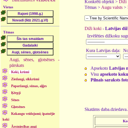
Daba.dziedava.lv
VEIDOTĀJI
Konkrēti objekti >
Diži
Vietas
Tēmas >
Augu valsts
>
Diži koki
-
Latvijas diž
Tēmas
Izvēlēties dižkoku sug
Kura Latvijas daļa:
No
Augi, sēnes, gļotsēnes -
pārskats
Apsekoto
Latvijas 
Koki, krūmi
Visu
apsekoto koku
Ziedaugi, sīkkrūmi
Pilnais saraksts fo
Paparžaugi, sūnas, aļģes
Ķērpji
Sēnes
Gļotsēnes
Skatāms daba.dziedava.l
Kokaugu veidojumi; īpatnējie
koki
Ko
Ārstniecības augi