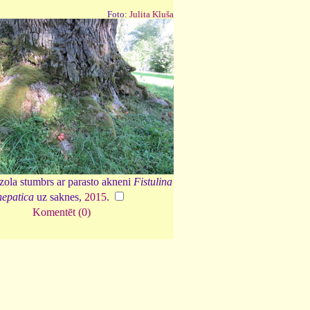
Foto:
Julita Kluša
zola stumbrs ar parasto akneni
Fistulina
hepatica
uz saknes,
2015
.
Komentēt (0)