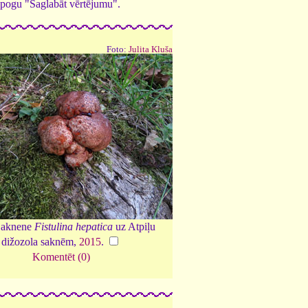
ed pogu "Saglabāt vērtējumu".
Foto:
Julita Kluša
ā aknene
Fistulina hepatica
uz Atpiļu
dižozola saknēm,
2015
.
Komentēt (0)