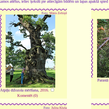
tīkamos attēlus, ieliec ķeksīti pie attiecīgām bildēm un lapas apakšā spi
Foto:
Māris Zeltiņš
Parast
Atpiļu dižozola mērīšana,
2016
.
Komentēt (0)
Foto:
Julita Kluša