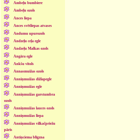
Ambeļu bumbiere
Ambeļu ozols
Ances liepa
Ances svētliepas atvases
Andumu upurozols
Andzeļu ceļa egle
Andzeļu Malkas ozols
Angāra egle
Ankšu vītols
Annasmuižas ozols
Anniņmuižas dižlapegle
Anniņmuižas egle
Anniņmuižas garstumbra
ozols
Anniņmuižas lauces ozols
Anniņmuižas liepa
Anniņmuižas vilkačpriežu
pāris
Antiņciema blīgzna