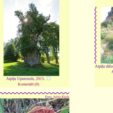
Atpiļu dižo
Atpiļu Upurozols,
2015
.
Komentēt (0)
Foto:
Julita Kluša