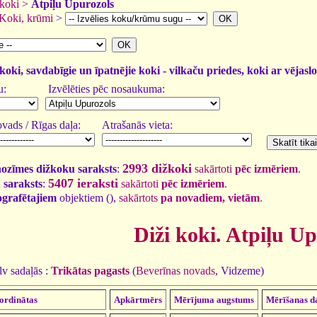
 koki
>
Atpiļu Upurozols
Koki, krūmi
>
koki, savdabīgie un īpatnējie koki - vilkaču priedes, koki ar vējasl
u:
Izvēlēties pēc nosaukuma:
vads / Rīgas daļa:
Atrašanās vieta:
2993 dižkoki
nozīmes dižkoku saraksts
:
sakārtoti
pēc izmēriem
.
5407 ieraksti
 saraksts
:
sakārtoti
pēc izmēriem
.
tografētajiem
objektiem (
),
sakārtots
pa novadiem, vietām
.
Diži koki. Atpiļu U
v sadaļās :
Trikātas pagasts
(
Beverīnas novads
, Vidzeme)
ordinātas
Apkārtmērs
Mērījuma augstums
Mērīšanas d