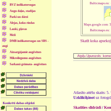
Balticmaps.eu:
BVZ indikatorsugas
Augu daļas, stadijas
Parki un dārzi
Alejas, koku rindas
Maps.google.com: 
Lauki, pļavas
Balticmaps.eu:
Meži
Skatīt koka apseko
DMB indikatorsugas un SBS -
augi
Aizsargājamie augi/sēnes
Mikroliegumu augi/sēnes
Sarkanā grāmata- augi/sēnes
Atlasīto attēlu skaits: 5
Uzklikšķinot
uz fotogrā
Konkrēti dabas objekti
Skatīties slīdrādi
/
Kome