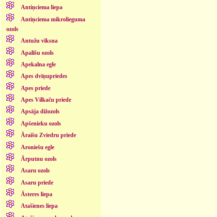
Antiņciema liepa
Antiņciema mikrolieguma
ozols
Antužu vīksna
Apalīšu ozols
Apekalna egle
Apes dvīņupriedes
Apes priede
Apes Vilkaču priede
Apsāja dižozols
Apšenieku ozols
Āraišu Zviedru priede
Aroniešu egle
Ārputnu ozols
Asaru ozols
Asaru priede
Āsteres liepa
Atašienes liepa