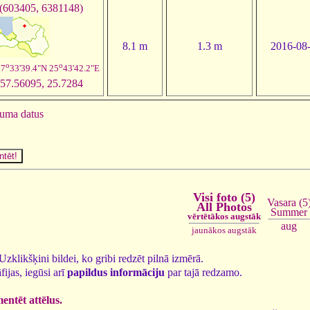
(603405, 6381148)
8.1 m
1.3 m
2016-08
o
o
57
33'39.4"N 25
43'42.2"E
57.56095, 25.7284
juma datus
Visi foto (5)
Vasara (5
All Photos
Summer
vērtētākos augstāk
aug
jaunākos augstāk
. Uzklikšķini bildei, ko gribi redzēt pilnā izmērā.
fijas, iegūsi arī
papildus informāciju
par tajā redzamo.
ntēt attēlus.