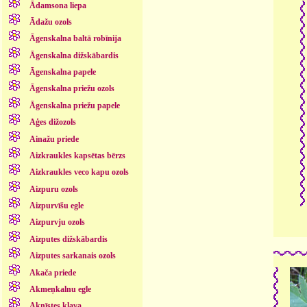
Ādamsona liepa
Ādažu ozols
Āgenskalna baltā robīnija
Āgenskalna dižskābardis
Āgenskalna papele
Āgenskalna priežu ozols
Āgenskalna priežu papele
Aģes dižozols
Ainažu priede
Aizkraukles kapsētas bērzs
Aizkraukles veco kapu ozols
Aizpuru ozols
Aizpurvīšu egle
Aizpurvju ozols
Aizputes dižskābardis
Aizputes sarkanais ozols
Akača priede
Akmeņkalnu egle
Aknīstes kļava