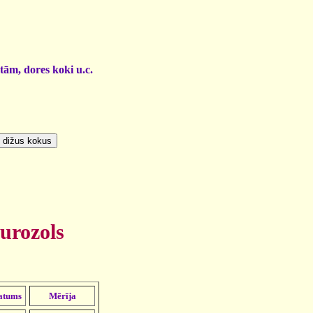
otām, dores koki u.c.
purozols
atums
Mērīja