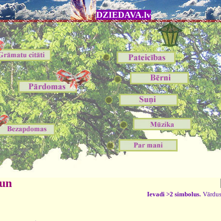
DZIEDAVA.lv
 un
Ievadi >2 simbolus.
Vārdus