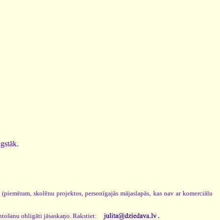
ugstāk.
s (piemēram, skolēnu projektos, personīgajās mājaslapās, kas nav ar komerciālu
.
ntošanu obligāti jāsaskaņo. Rakstiet: