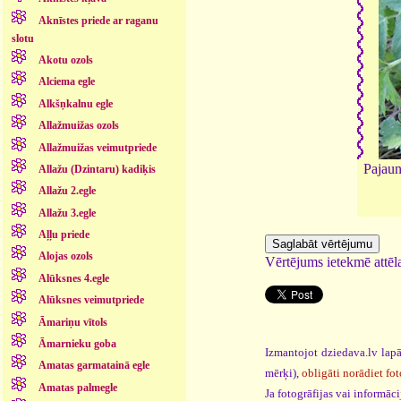
Aknīstes priede ar raganu
slotu
Akotu ozols
Alciema egle
Alkšņkalnu egle
Allažmuižas ozols
Allažmuižas veimutpriede
Pajaun
Allažu (Dzintaru) kadiķis
Allažu 2.egle
Allažu 3.egle
Aļļu priede
Alojas ozols
Vērtējums ietekmē attēla
Alūksnes 4.egle
Alūksnes veimutpriede
Āmariņu vītols
Āmarnieku goba
Izmantojot dziedava.lv lapā
Amatas garmatainā egle
mērķi),
obligāti norādiet fot
Amatas palmegle
Ja fotogrāfijas vai informā