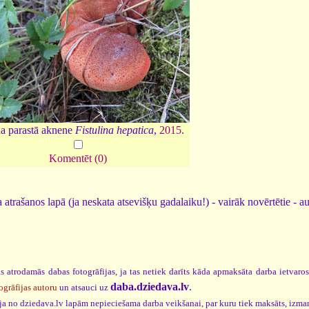
a parastā aknene
Fistulina hepatica
,
2015
.
Komentēt (0)
 atrašanos lapā (ja neskata atsevišķu gadalaiku!) - vairāk novērtētie - a
s atrodamās dabas fotogrāfijas, ja tas netiek darīts kāda apmaksāta darba ietvaro
daba.dziedava.lv
.
ogrāfijas autoru
un atsauci uz
cija no dziedava.lv lapām nepieciešama darba veikšanai, par kuru tiek maksāts, izma