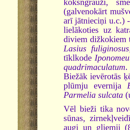
koksngrauži, smec
(galvenokārt mušve
arī jātnieciņi u.c.
lielākoties uz ka
diviem dižkokiem t
Lasius fuliginosus
tīklkode
Iponomeu
quadrimaculatum
.
Biežāk ievērotās ķ
plūmju evernija
Parmelia sulcata
(
Vēl bieži tika nov
sūnas, zirnekļveid
augi un gliemji (