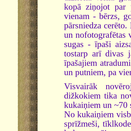
kopā ziņojot par
vienam - bērzs, go
pārsniedza cerēto.
un nofotografētas
sugas - īpaši aizs
tostarp arī divas
īpašajiem atradum
un putniem, pa vie
Visvairāk novēr
dižkokiem tika no
kukaiņiem un ~70 
No kukaiņiem visbi
sprīžmeši, tīklkode