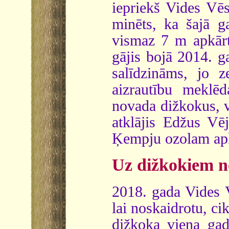
iepriekš Vides Vēs
minēts, ka šajā ga
vismaz 7 m apkārt
gājis bojā 2014. ga
salīdzināms, jo z
aizrautību mekl
novada dižkokus, v
atklājis Edžus Vē
Ķempju ozolam apk
Uz dižkokiem no
2018. gada Vides V
lai noskaidrotu, c
dižkoka viena gad