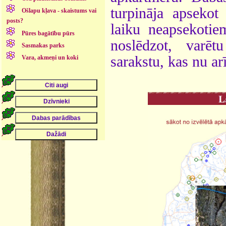
turpināja apsekot
Ošlapu kļava - skaistums vai
posts?
laiku neapsekotie
Pūres bagātību pūrs
noslēdzot, varēt
Sasmakas parks
sarakstu, kas nu arī
Vara, akmeņi un koki