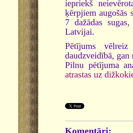
iepriekš neievēro
ķērpjiem augošās s
7 dažādas sugas,
Latvijai.
Pētījums vēlreiz
daudzveidībā, gan
Pilnu pētījuma an
atrastas uz dižkok
Komentāri: