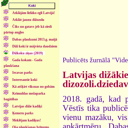
Atklājām lielāko egli Latvijā!
Atklāt jaunu dižozolu
Čiks un gatavs jeb kā ziedi
pārtop augļos
Dabas plaukumi 2013.g. maijā
Diži koki ir mājvieta daudziem
Dižkoku ziņas (2019)
Publicēts žurnālā "Vide
Gada kokam - Gada
plaukšana
Latvijas dižākie
Iecavas parks
Interesantie koki
dizozoli.dziedav
Kā atšķirt vīksnas no gobām
Krimuldas mežaparka
2018. gadā, kad p
bagātības
Vēstīs tika public
Latvijas dižie kadiķi
Ķemeru parks
vienu mazāku, vis
Meklējam kadiķus!
apkārtmēru. Daba
Oša plaukšanas brīnums