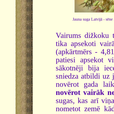
Jauna suga Latvijā - sēne
Vairums dižkoku t
tika apsekoti vai
(apkārtmērs - 4,8
patiesi apsekot v
sākotnēji bija ie
sniedza atbildi uz
novērot gada lai
novērot vairāk n
sugas, kas arī viņ
nometot zemē kādu