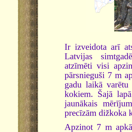
Ir izveidota arī a
Latvijas simtga
atzīmēti visi apzi
pārsnieguši 7 m ap
gadu laikā varētu
kokiem. Šajā lapā
jaunākais mērījum
precīzām dižkoka k
Apzinot 7 m apkār