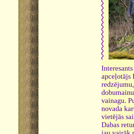
Interesants
apceļotājs 
redzējumu,
dobumainu 
vainagu. Pu
novada kart
vietējās sa
Dabas retum
jau vairāk 