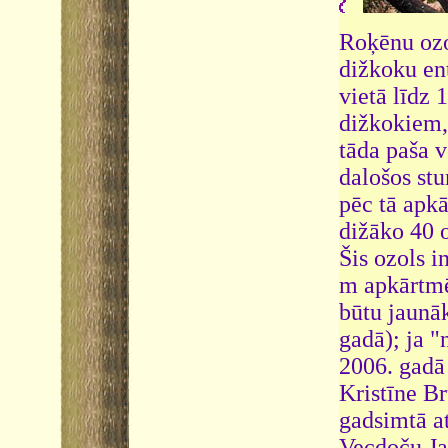
Roķēnu ozo
dižkoku ent
vietā līdz
dižkokiem, 
tāda paša 
dalošos st
pēc tā apk
dižāko 40 o
Šis ozols i
m apkārtmēr
būtu jaunā
gadā); ja "
2006. gadā 
Kristīne Br
gadsimtā at
Vecdoču Jau