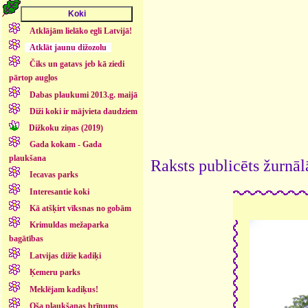
Atklājām lielāko egli Latvijā!
Atklāt jaunu dižozolu
Čiks un gatavs jeb kā ziedi
pārtop augļos
Dabas plaukumi 2013.g. maijā
Diži koki ir mājvieta daudziem
Dižkoku ziņas (2019)
Gada kokam - Gada
plaukšana
Raksts publicēts žurnāl
Iecavas parks
Interesantie koki
Kā atšķirt vīksnas no gobām
Krimuldas mežaparka
bagātības
Latvijas dižie kadiķi
Ķemeru parks
Meklējam kadiķus!
Oša plaukšanas brīnums