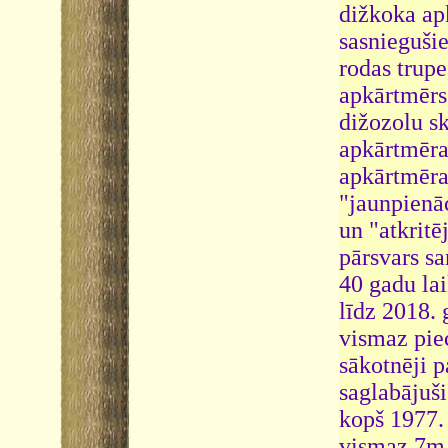
dižkoka apk
sasniegušie
rodas trupe
apkārtmērs 
dižozolu s
apkārtmēra
apkārtmēra
"jaunpienā
un "atkritē
pārsvars s
40 gadu la
līdz 2018. 
vismaz pie
sākotnēji 
saglabājuši
kopš 1977. 
vismaz 7m 