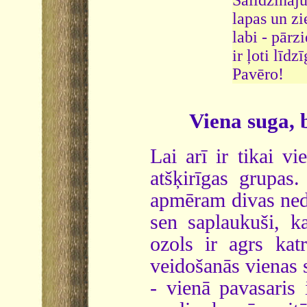
lapas un zi
labi - pārz
ir ļoti līd
Pavēro!
Viena suga, b
Lai arī ir tikai vi
atšķirīgas grupas.
apmēram divas nedē
sen saplaukuši, ka
ozols ir agrs kat
veidošanās vienas s
- vienā pavasaris 