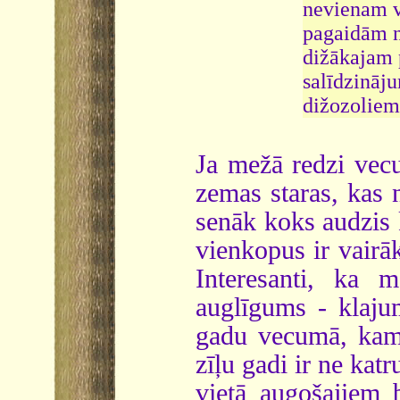
nevienam v
pagaidām n
dižākajam 
salīdzināj
dižozoliem 
Ja mežā redzi vecu
zemas staras, kas 
senāk koks audzis k
vienkopus ir vairāk
Interesanti, ka 
auglīgums - klajum
gadu vecumā, kam
zīļu gadi ir ne kat
vietā augošajiem 