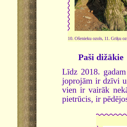
10. Ošenieku ozols, 11. Griķu oz
Paši dižākie
Līdz 2018. gadam L
joprojām ir dzīvi 
vien ir vairāk nek
pietrūcis, ir pēdēj