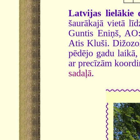
Latvijas lielākie 
šaurākajā vietā l
Guntis Eniņš, AO:
Atis Kluši. Dižozo
pēdējo gadu laikā, 
ar precīzām koord
sadaļā
.