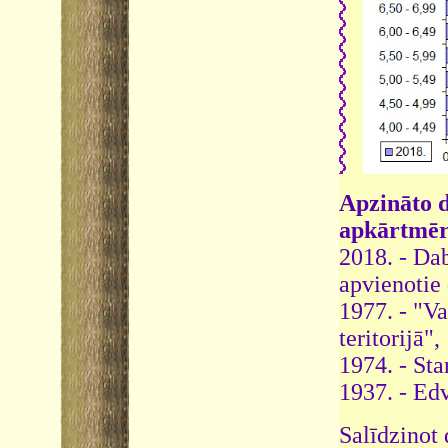
Apzināto d
apkārtmēr
2018. - Da
apvienotie 
1977. - "Va
teritorijā",
1974. - Sta
1937. - Ed
Salīdzinot 