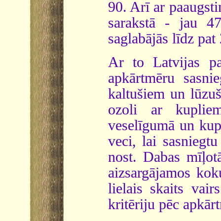
90. Arī ar paaugsti
sarakstā - jau 47
saglabājās līdz pa
Ar to Latvijas pa
apkārtmēru sasnie
kaltušiem un lūzuš
ozoli ar kupliem
veselīgumā un kuplu
veci, lai sasniegt
nost. Dabas mīļotā
aizsargājamos koku
lielais skaits vai
kritēriju pēc apkār