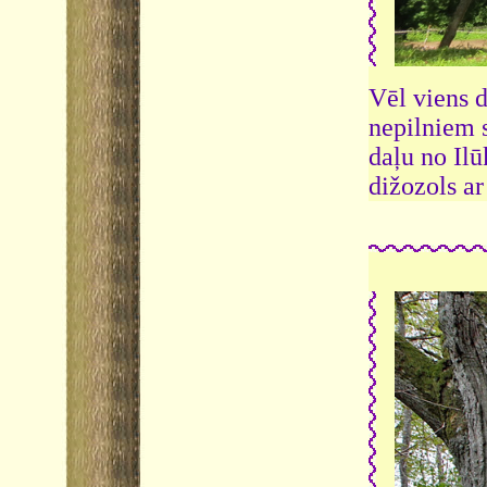
Vēl viens 
nepilniem s
daļu no Ilū
dižozols a