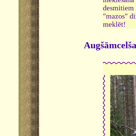
desmitiem l
"mazos" diž
meklēt!
Augšāmcelša