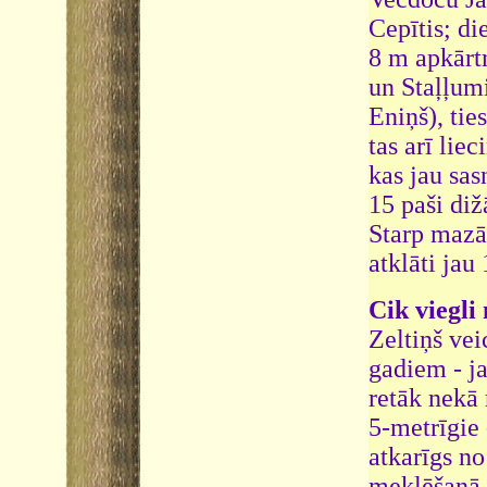
Cepītis; di
8 m apkārtm
un Staļļumi
Eniņš), tie
tas arī lie
kas jau sas
15 paši diž
Starp mazā
atklāti jau
Cik viegli
Zeltiņš ve
gadiem - ja
retāk nekā 
5-metrīgie 
atkarīgs no
meklēšanā -