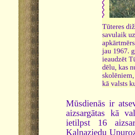
Tūteres di
savulaik uz
apkārtmērs)
jau 1967. g
ieaudzēt Tū
dēlu, kas n
skolēniem, 
kā valsts k
Mūsdienās ir atsev
aizsargātas kā va
ietilpst 16 aizs
Kalnaziedu Upurozo