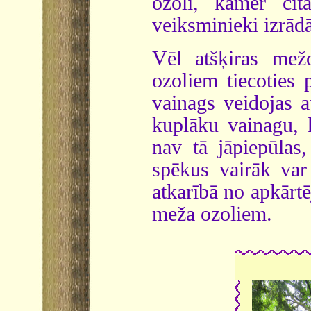
ozoli, kamēr ci
veiksminieki izrādā
Vēl atšķiras mež
ozoliem tiecoties 
vainags veidojas a
kuplāku vainagu, 
nav tā jāpiepūlas,
spēkus vairāk var
atkarībā no apkārt
meža ozoliem.