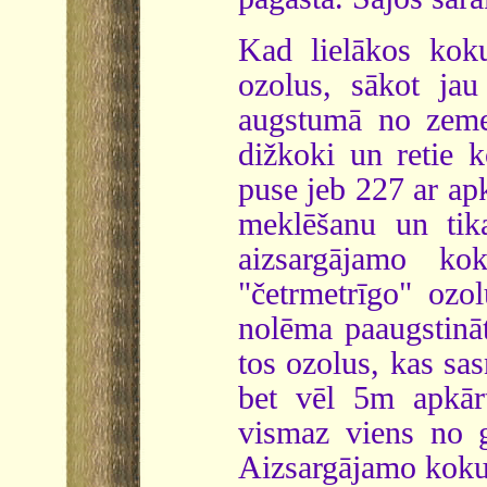
Kad lielākos koku
ozolus, sākot j
augstumā no zemes
dižkoki un retie 
puse jeb 227 ar ap
meklēšanu un tika
aizsargājamo ko
"četrmetrīgo" ozol
nolēma paaugstināt
tos ozolus, kas sa
bet vēl 5m apkār
vismaz viens no 
Aizsargājamo koku 