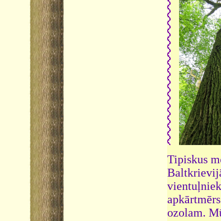
Tipiskus m
Baltkrievi
vientuļnie
apkārtmērs
ozolam. Mūs