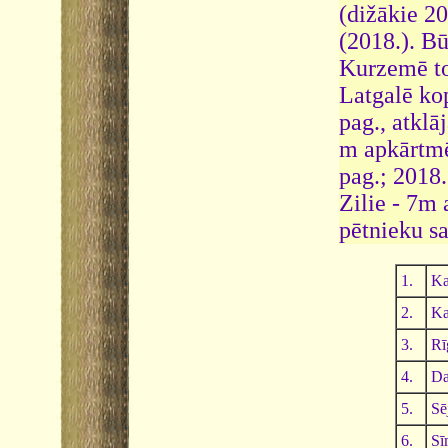
(dižākie 2
(2018.). B
Kurzemē to 
Latgalē kop
pag., atklā
m apkārtmē
pag.; 2018.
Zilie - 7m 
pētnieku sa
1.
Ka
2.
Ka
3.
Rī
4.
Da
5.
Sē
6.
Sī