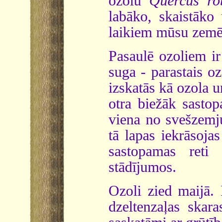
ozolu
Quercus ro
labāko, skaistāko
laikiem mūsu zemē i
Pasaulē ozoliem ir 
suga - parastais o
izskatās kā ozola u
otra biežāk sasto
viena no svešzemju
tā lapas iekrāsoja
sastopamas reti 
stādījumos.
Ozoli zied maijā. P
dzeltenzaļas skaras