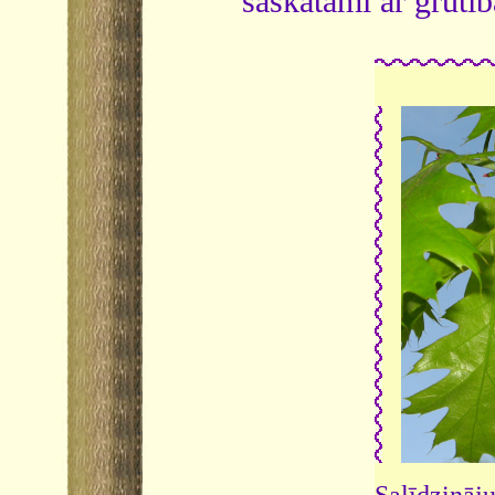
saskatāmi ar grūtī
Salīdzināju