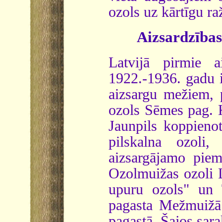
ozols uz kārtīgu ra
Aizsardzības
Latvijā pirmie a
1922.-1936. gadu i
aizsargu mežiem, 
ozols Sēmes pag. K
Jaunpils koppienot
pilskalna ozoli,
aizsargājamo piem
Ozolmuižas ozoli L
upuru ozols" un T
pagasta Mežmuižā 
pagastā. Šajos sara