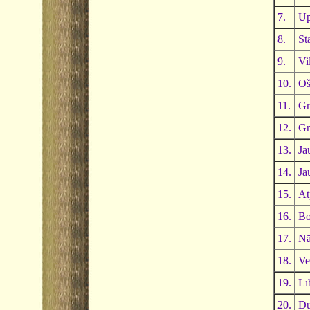
7.
Up
8.
St
9.
Vi
10.
Oš
11.
Gr
12.
Gr
13.
Ja
14.
Ja
15.
At
16.
Bo
17.
Nā
18.
Ve
19.
Lī
20.
Du