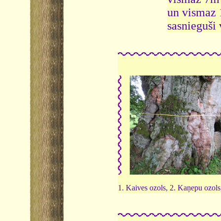
un vismaz 
sasnieguši 
1. Kaives ozols, 2. Kaņepu ozols