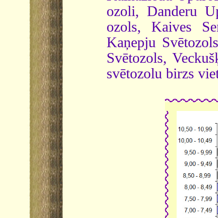
ozoli, Danderu U
ozols, Kaives Se
Kaņepju Svētozol
Svētozols, Veckušķ
svētozolu birzs vie