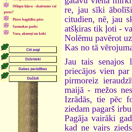
gatavu vienā mirkl
Ošlapu kļava - skaistums vai
re, jau sīki ābolī
posts?
citudien, nē, jau s
Pūres bagātību pūrs
atšķiras tik ļoti - 
Sasmakas parks
Vara, akmeņi un koki
Nolēmu pavērot uzm
Kas no tā vērojuma 
Jau tais senajos 
priecājos vien par
pirmoreiz ieraudz
maijā - mežos nes
Izrādās, tie pēc f
ziedam pagarš irbul
Pagāja vairāki gad
kad ne vairs zieds