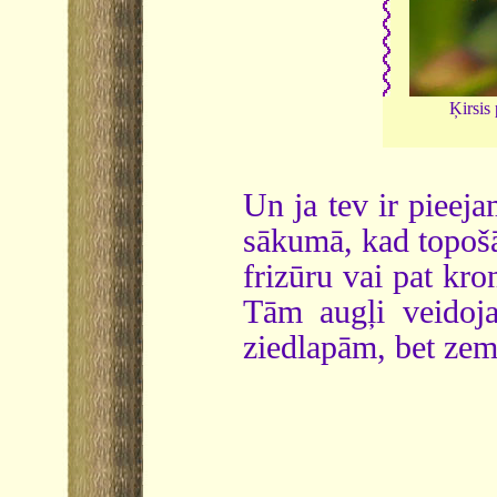
Ķirsis 
Un ja tev ir pieej
sākumā, kad topošā
frizūru vai pat kr
Tām augļi veidoj
ziedlapām, bet zem