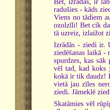
Bet, izrādās, ir la
radušies - kāds zie
Viens no tādiem au
ozolzīli! Bet cik d
tā uzreiz, izlaižot 
Izrādās - ziedi ir
ziedēšanas laikā - 
spurdzes, kas sāk 
vēl tad, kad koks j
kokā ir tik daudz!
vietā jau zīles ner
ziedi. Jāmeklē zied
Skatāmies vēl rūpī