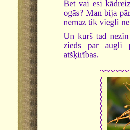
Bet vai esi kādreiz
ogās? Man bija pār
nemaz tik viegli ne
Un kurš tad nezin 
zieds par augli p
atšķirības.