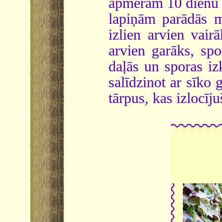
apmēram 10 dienu l
lapiņām parādās m
izlien arvien vair
arvien garāks, spo
daļās un sporas izk
salīdzinot ar sīko
tārpus, kas izlocīj