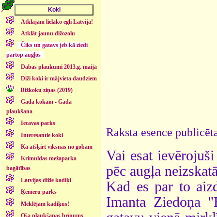
Atklājām lielāko egli Latvijā!
Atklāt jaunu dižozolu
Čiks un gatavs jeb kā ziedi
pārtop augļos
Dabas plaukumi 2013.g. maijā
Diži koki ir mājvieta daudziem
Dižkoku ziņas (2019)
Gada kokam - Gada
plaukšana
Iecavas parks
Raksta esence publicēta
Interesantie koki
Kā atšķirt vīksnas no gobām
Vai esat ievērojuši 
Krimuldas mežaparka
pēc augļa neizskat
bagātības
Latvijas dižie kadiķi
Kad es par to aizd
Ķemeru parks
Imanta Ziedoņa "
Meklējam kadiķus!
Oša plaukšanas brīnums