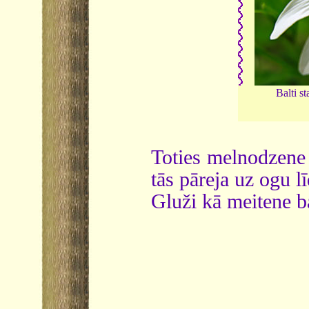
Balti s
Toties melnodzen
tās pāreja uz ogu l
Gluži kā meitene b