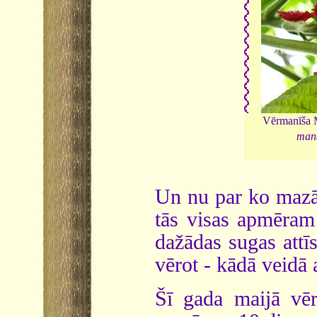
Vērmanīša M
man
Un nu par ko mazāk
tās visas apmēram 
dažādas sugas attīs
vērot - kādā veidā 
Šī gada maijā vēr