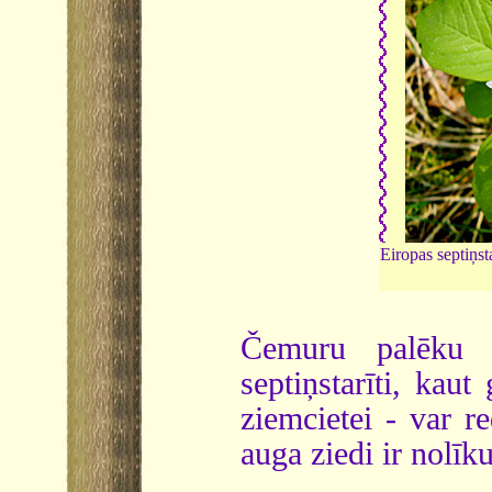
Eiropas septiņst
Čemuru palēk
septiņstarīti, kau
ziemcietei - var r
auga ziedi ir nolīk