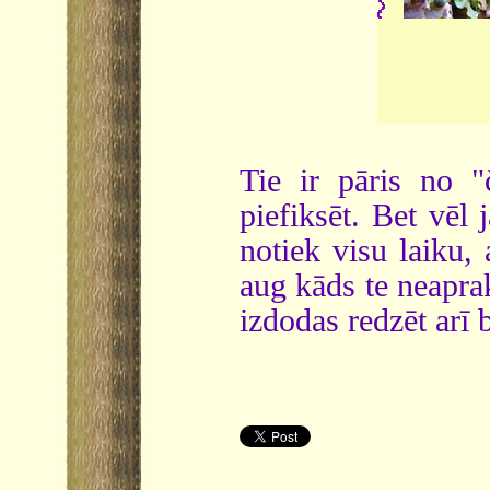
Tie ir pāris no 
piefiksēt. Bet vēl
notiek visu laiku, 
aug kāds te neaprak
izdodas redzēt arī 