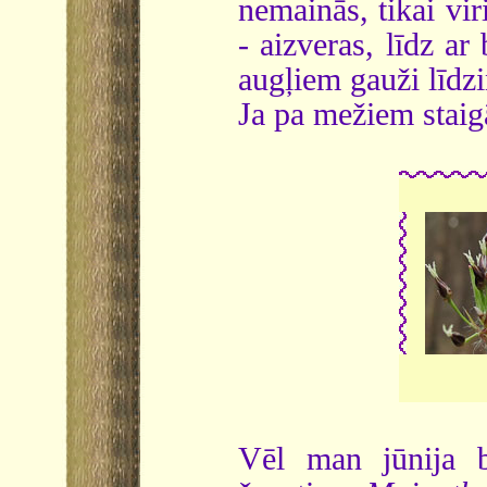
nemainās, tikai vir
- aizveras, līdz ar
augļiem gauži līdzi
Ja pa mežiem staigā
Vēl man jūnija b