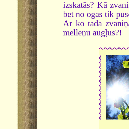
izskatās? Kā zvani
bet no ogas tik pus
Ar ko tāda zvaniņa
melleņu augļus?!