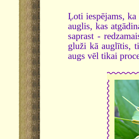
Ļoti iespējams, ka
auglis, kas atgādin
saprast - redzamai
gluži kā auglītis, 
augs vēl tikai proc