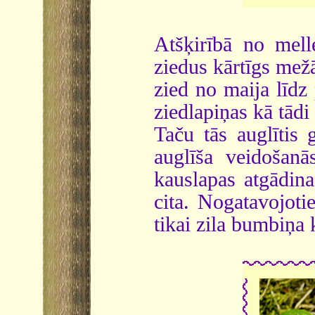
Atšķirībā no mell
ziedus kārtīgs mežā
zied no maija līdz
ziedlapiņas kā tādi 
Taču tās auglītis 
auglīša veidošanā
kauslapas atgādina
cita. Nogatavojoti
tikai zila bumbiņa