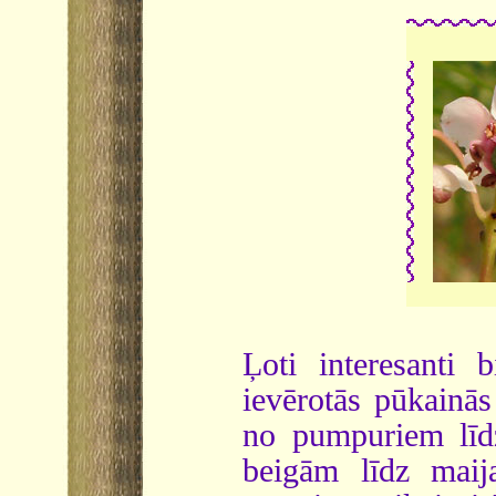
Ļoti interesanti 
ievērotās pūkainās
no pumpuriem līdz
beigām līdz maij