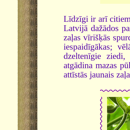
Līdzīgi ir arī cit
Latvijā dažādos pa
zaļas vīrišķās spur
iespaidīgākas; vē
dzeltenīgie ziedi,
atgādina mazas pū
attīstās jaunais zaļa