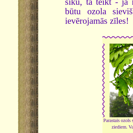
sīku, tā teikt - ja
būtu ozola sievi
ievērojamās zīles!
Parastais ozols 
ziediem. Va