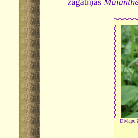
žagatiņas
Maianth
Divlapu 