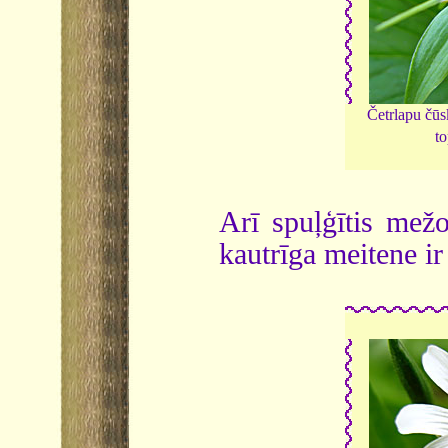
Četrlapu čū
to
Arī spuļģītis mežos
kautrīga meitene ir