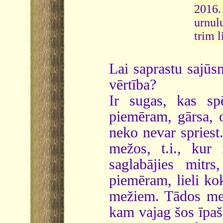
2016.
urnul
trim 
Lai saprastu sajū
vērtība?
Ir sugas, kas sp
piemēram, gārsa, 
neko nevar spriest.
mežos, t.i., kur
saglabājies mitrs
piemēram, lieli ko
mežiem. Tādos mež
kam vajag šos īpaš