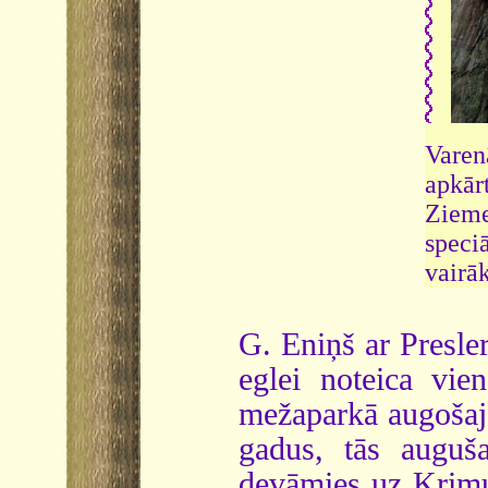
Varen
apkār
Zieme
speci
vairāk
G. Eniņš ar Presle
eglei noteica vie
mežaparkā augošajā
gadus, tās auguš
devāmies uz Krimul