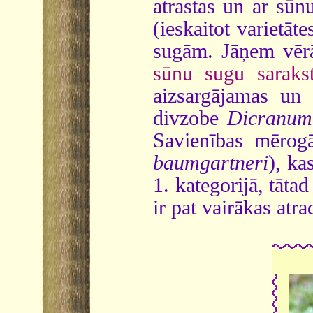
atrastas un ar sū
(ieskaitot varietā
sugām. Jāņem vērā
sūnu sugu sarakst
aizsargājamas un 
divzobe
Dicranum 
Savienības mērog
baumgartneri
), ka
1. kategorijā, tāt
ir pat vairākas atra