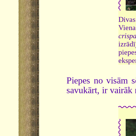
Divas 
Viena
crisp
izrād
piepe
ekspe
Piepes no visām sē
savukārt, ir vairā