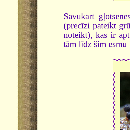
Savukārt gļotsēne
(precīzi pateikt gr
noteikt), kas ir a
tām līdz šim esmu r