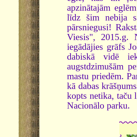
apzinātajām eglē
līdz šim nebija 
pārsniegusi! Raks
Viesis", 2015.g.
iegādājies grāfs J
dabiskā vidē iek
augstdzimušām pers
mastu priedēm. Par
kā dabas krāšņums 
kopts netika, taču 
Nacionālo parku.