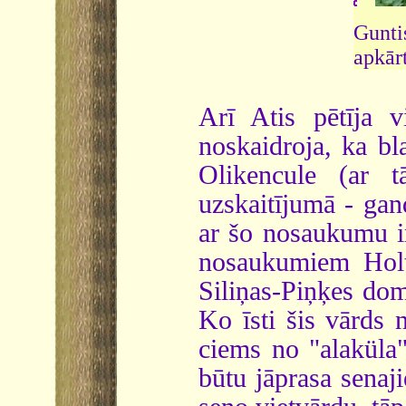
Guntis
apkār
Arī Atis pētīja v
noskaidroja, ka bl
Olikencule (ar 
uzskaitījumā - gand
ar šo nosaukumu ir
nosaukumiem Holt
Siliņas-Piņķes do
Ko īsti šis vārds 
ciems no "alaküla"
būtu jāprasa senaj