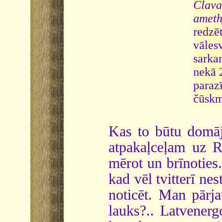
Clava
ameth
redzē
vālesv
sarka
nekā 
paraz
čūskm
Kas to būtu domāji
atpakaļceļam uz Rī
mērot un brīnoties.
kad vēl tvitterī nes
noticēt. Man pārja
lauks?.. Latvener