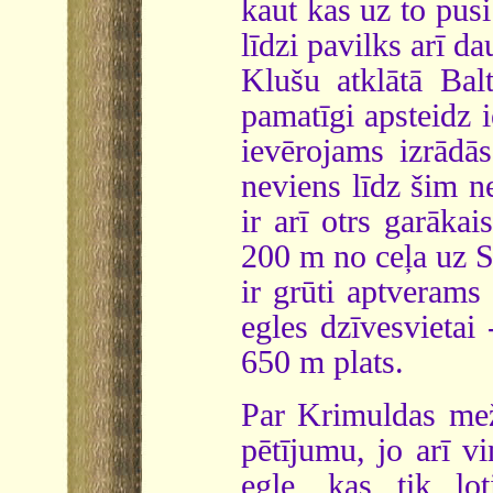
kaut kas uz to pusi
līdzi pavilks arī d
Klušu atklātā Bal
pamatīgi apsteidz i
ievērojams izrādā
neviens līdz šim ne
ir arī otrs garākai
200 m no ceļa uz Si
ir grūti aptverams
egles dzīvesvietai
650 m plats.
Par Krimuldas mež
pētījumu, jo arī vi
egle, kas tik ļo