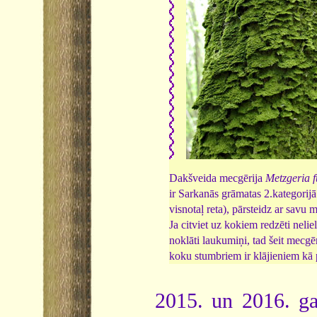
Dakšveida mecgērija
Metzgeria f
ir Sarkanās grāmatas 2.kategorijā
visnotaļ reta), pārsteidz ar savu 
Ja citviet uz kokiem redzēti nelie
noklāti laukumiņi, tad šeit mecgēr
koku stumbriem ir klājieniem kā 
2015. un 2016. ga