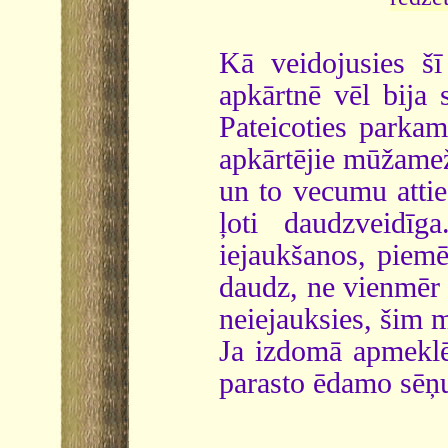
Kā veidojusies šī
apkārtnē vēl bija 
Pateicoties parka
apkārtējie mūžameži
un to vecumu attie
ļoti daudzveidī
iejaukšanos, piemēr
daudz, ne vienmēr t
neiejauksies, šim m
Ja izdomā apmeklēt
parasto ēdamo sēņu 