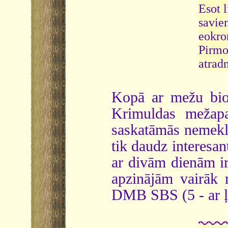
Esot l
savie
eokro
Pirmo 
atradn
Kopā ar mežu biot
Krimuldas mežapa
saskatāmās nemeklēj
tik daudz interesan
ar divām dienām ir
apzinājām vairāk 
DMB SBS (5 - ar ļo