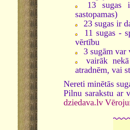
13 sugas ier
sastopamas)
23 sugas ir 
11 sugas - sp
vērtību
3 sugām var 
vairāk nekā 
atradnēm, vai s
Nereti minētās suga
Pilnu sarakstu ar
dziedava.lv Vēroj