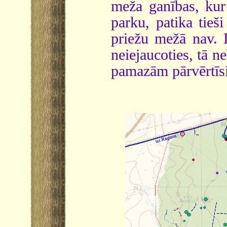
meža ganības, kur
parku, patika tieš
priežu mežā nav. L
neiejaucoties, tā n
pamazām pārvērtīsi