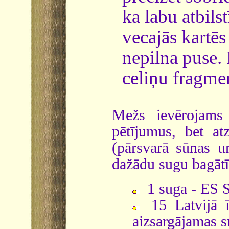
ka labu atbils
vecajās kartēs
nepilna puse.
celiņu fragmen
Mežs ievērojams 
pētījumus, bet at
(pārsvarā sūnas u
dažādu sugu bagātī
1 suga - ES S
15 Latvijā ī
aizsargājamas 