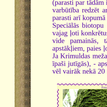
(parasti par tādām 
varbūtība redzēt a
parasti arī kopumā i
Speciālās biotopu 
vajag ļoti konkrēt
vide pamainās, t
apstākļiem, paies ļo
Ja Krimuldas mežap
īpaši jutīgās), - a
vēl vairāk nekā 20
Fot