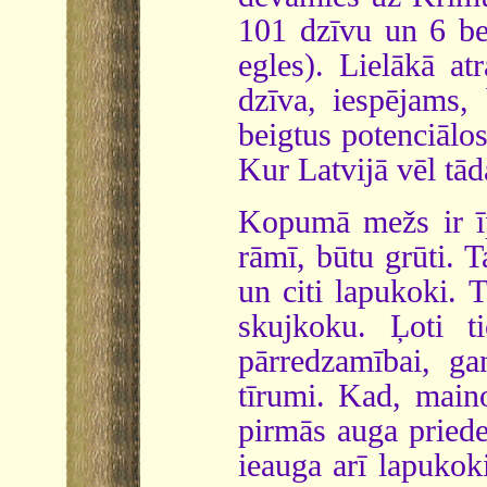
101 dzīvu un 6 bei
egles). Lielākā at
dzīva, iespējams,
beigtus potenciālo
Kur Latvijā vēl tā
Kopumā mežs ir īpa
rāmī, būtu grūti. T
un citi lapukoki. 
skujkoku. Ļoti t
pārredzamībai, ga
tīrumi. Kad, maino
pirmās auga priede
ieauga arī lapukok