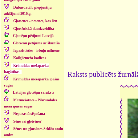
Dabasdati.lv piepjusēņu
atklājumi 2016.g.
Gļotsēnes - nesēnes, kas lien
Gļotsēniskā daudzveidība
Gļotsēņu pētījumi Latvijā
Gļotsēņu pētījums uz šķūnīša
Iepazīstieties - irbuļu milnene
Kailgliemeža kodiens
Krimuldas mežaparka
bagātības
Raksts publicēts žurnāl
Krimuldas mežaparka īpašās
sugas
Latvijas gļotsēņu saraksts
Mazmežotnes - Pilsrundāles
meža īpašās sugas
Neparastā sēņošana
Sēne vai gļotsēne?
Sēnes un gļotsēnes Seldžu ozolu
audzē