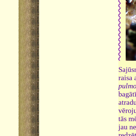
Sajūs
raisa 
pulmo
bagātī
atrad
vēroj
tās m
jau ne
redzē