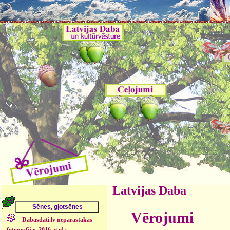
Latvijas Daba
Vērojumi
Dabasdati.lv neparastākās
fotogrāfijas 2016. gadā