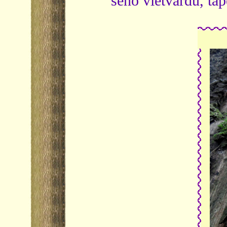
seno vietvārdu, tā