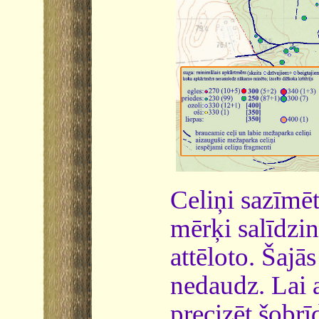
Celiņi sazīmē
mērķi salīdzin
attēloto. Šajās
nedaudz. Lai 
precizēt šobrī