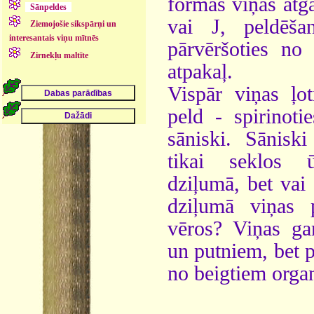
formas viņas atgā
Sānpeldes
vai J, peldēša
Ziemojošie sikspārņi un
interesantais viņu mītnēs
pārvēršoties n
Zirnekļu maltīte
atpakaļ.
Vispār viņas ļoti
peld - spirinoti
sāniski. Sānisk
tikai seklos 
dziļumā, bet vai 
dziļumā viņas 
vēros? Viņas ga
un putniem, bet p
no beigtiem orga