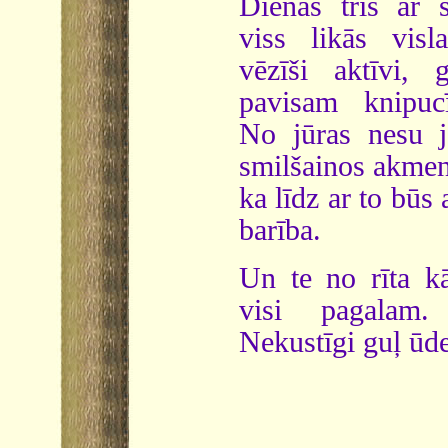
Dienas trīs ar 
viss likās visla
vēzīši aktīvi, 
pavisam knipucī
No jūras nesu j
smilšainos akment
ka līdz ar to būs
barība.
Un te no rīta kā
visi pagalam. 
Nekustīgi guļ ūde