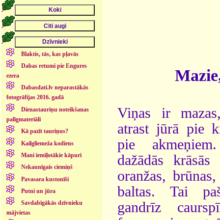
Blaktis, tās, kas pļavās
Dabas retumi pie Engures
Mazie,
ezera
Dabasdati.lv neparastākās
fotogrāfijas 2016. gadā
Viņas ir mazas
Dienastauriņu noteikšanas
palīgmateriāli
atrast jūrā pie k
Kā pazīt tauriņus?
pie akmeņiem
Kailgliemeža kodiens
Mani iemīļotākie kāpuri
dažādās krāsās 
Nekaunīgais ciemiņš
oranžas, brūnas, 
Pavasara kustonīši
baltas. Tai pa
Putni un jūra
gandrīz caursp
Savdabīgākās dzīvnieku
mājvietas