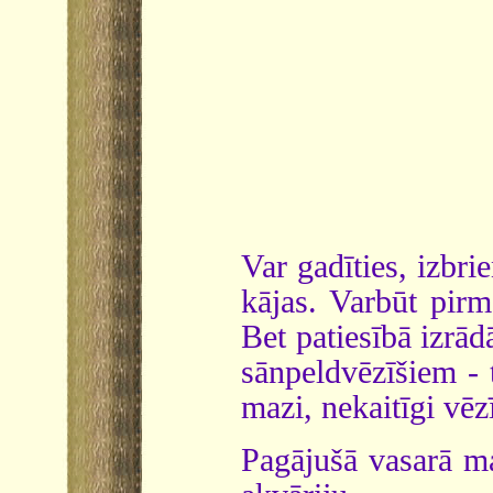
Var gadīties, izbri
kājas. Varbūt pir
Bet patiesībā izrā
sānpeldvēzīšiem - 
mazi, nekaitīgi vēzī
Pagājušā vasarā man