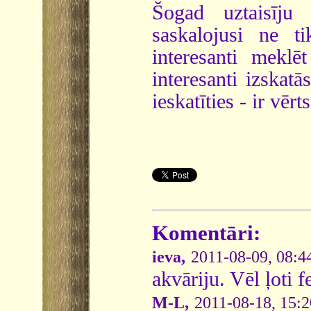
Šogad uztaisīju 
saskalojusi ne ti
interesanti mekl
interesanti izskat
ieskatīties - ir vērts
Komentāri:
ieva,
2011-08-09, 08:4
akvāriju. Vēl ļoti fe
M-L,
2011-08-18, 15:2