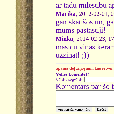
ar tādu mīlestību ap
Marika,
2012-02-01, 0
gan skatīšos un, ga
mums pastāstīji!
Minka,
2014-02-23, 17
māsīcu viņas ķeram
uzzināt! ;))
Spama dēļ ziņojumi, kas ietver 
Vēlies komentēt?
Vārds / segvārds:
Komentārs par šo 