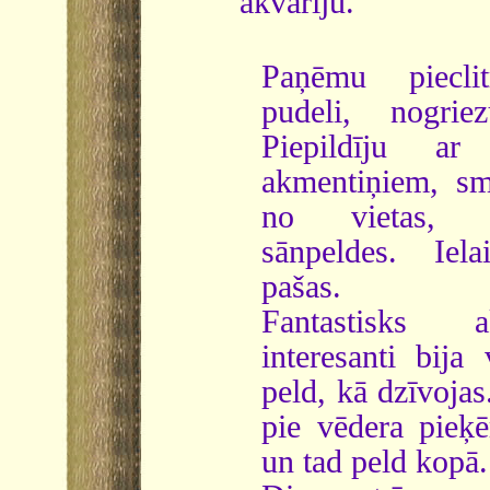
akvāriju.
Paņēmu pieclit
pudeli, nogrie
Piepildīju ar
akmentiņiem, sm
no vietas, 
sānpeldes. Iel
pašas.
Fantastisks a
interesanti bija
peld, kā dzīvojas
pie vēdera pieķē
un tad peld kopā.