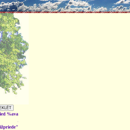
ied %ava
.
ižpriede"