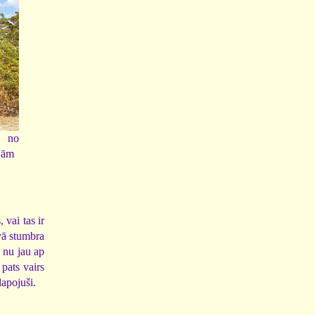
 no
jām
 vai tas ir
vā stumbra
s nu jau ap
pats vairs
lapojuši.