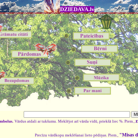
DZIEDAVA.lv
z
imbolus.
Vārdus atdali ar tukšumu. Meklējot arī vārda vidū, priekšā liec %. Piem.,
"Misas d
Precīzu vārdkopu meklēšanai lieto pēdiņas. Piem.,