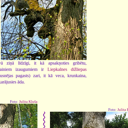
vā ziņā līdzīgi, it kā apsakņoties gribētu,
vainiem izaugumiem ir
Liepkalnes dižliepas
usnējas pagasts) zari, it kā veca, krunkaina,
arājusies āda.
Foto:
Julita Kluša
Foto:
Julita