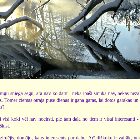
ātīgu sniega segu, ārā nav ko darīt - nekā īpaši smuka nav, nekas nezaļ
īgs. Tomēr ziemas otrajā pusē dienas ir gana garas, lai dotos garākās un
es?
mi visi koki vēl nav nocirsti, pie tam daļa no tiem ir visai interesanti -
šķist.
dzirdējis, domāju, katrs interesents par dabu. Arī dižkoku ir vairāk, n