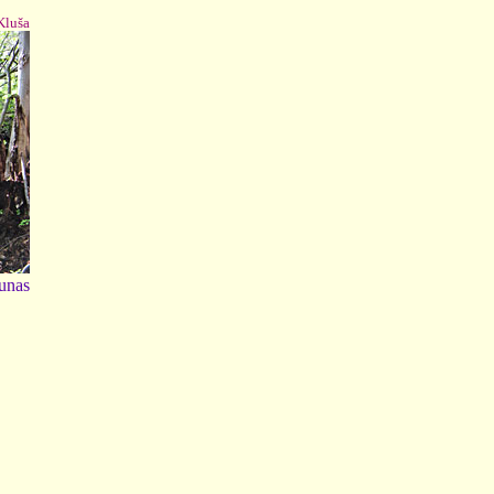
 Kluša
unas