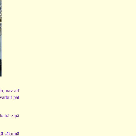
o, nav arī
 varbūt pat
 katrā ziņā
ekā sākumā