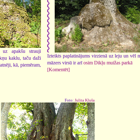
 uz apakšu strauji
Izteikts paplatinājums virzienā uz leju un vēl 
akņu kaklu, taču daži
māzers virsū ir arī
osim Dikļu muižas parkā
patnēji, kā, piemēram,
[Komentēt]
Foto:
Julita Kluša