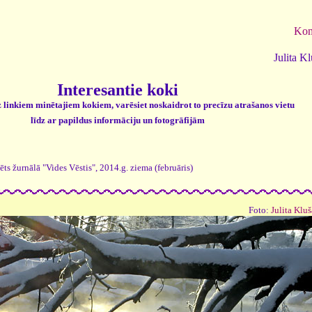
Kom
Julita K
Interesantie koki
z linkiem minētajiem kokiem, varēsiet noskaidrot to precīzu atrašanos vietu
līdz ar papildus informāciju un fotogrāfijām
ēts žurnālā "Vides Vēstis", 2014.g. ziema (februāris)
Foto:
Julita Kluš