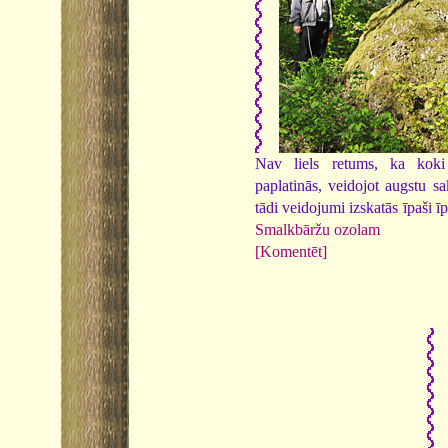
Nav liels retums, ka koki
paplatinās, veidojot augstu s
tādi veidojumi izskatās īpaši ī
Smalkbāržu ozolam
[Komentēt]