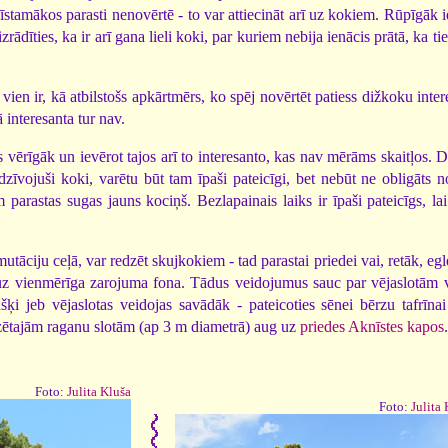
īstamākos parasti nenovērtē - to var attiecināt arī uz kokiem. Rūpīgāk i
zrādīties, ka ir arī gana lieli koki, par kuriem nebija ienācis prātā, ka tie
vien ir, kā atbilstošs apkārtmērs, ko spēj novērtēt patiess dižkoku inter
 interesanta tur nav.
s vērīgāk un ievērot tajos arī to interesanto, kas nav mērāms skaitļos. 
dzīvojuši koki, varētu būt tam īpaši pateicīgi, bet nebūt ne obligāts n
m parastas sugas jauns kociņš. Bezlapainais laiks ir īpaši pateicīgs, la
tāciju ceļā, var redzēt skujkokiem - tad parastai priedei vai, retāk, eg
is uz vienmērīga zarojuma fona. Tādus veidojumus sauc par vējaslotām 
šķi jeb vējaslotas veidojas savādāk - pateicoties sēnei bērzu tafrīna
zētajām raganu slotām (ap 3 m diametrā) aug uz
priedes Aknīstes kapos
.
Foto:
Julita Kluša
Foto:
Julita