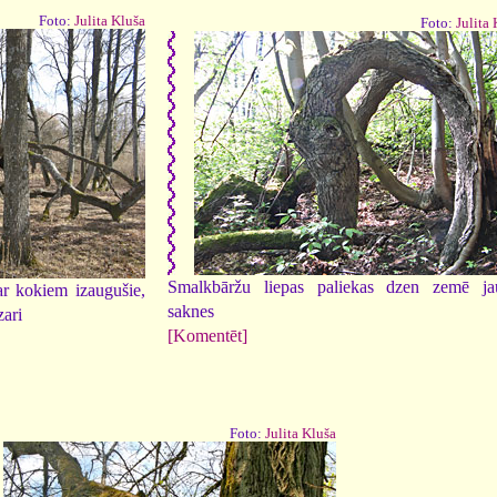
Foto:
Julita Kluša
Foto:
Julita
Smalkbāržu liepas paliekas dzen zemē ja
ar kokiem izaugušie,
saknes
zari
[Komentēt]
Foto:
Julita Kluša