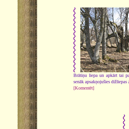
Brātiņu liepa un apkārt tai p
senāk apsakņojušies dižliepas 
[Komentēt]