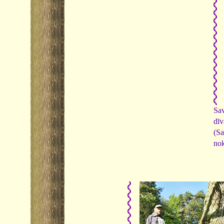
Sa
dī
(Sa
nok