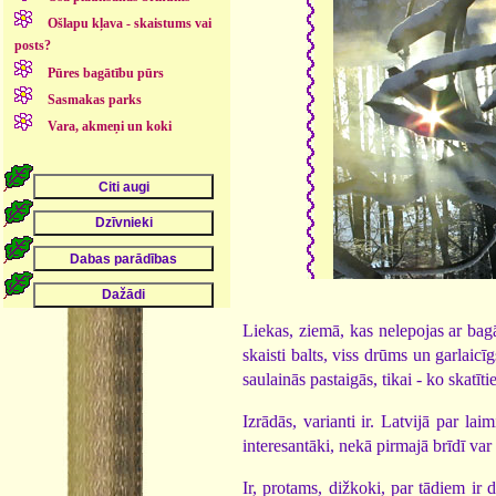
Ošlapu kļava - skaistums vai
posts?
Pūres bagātību pūrs
Sasmakas parks
Vara, akmeņi un koki
Liekas, ziemā, kas nelepojas ar bag
skaisti balts, viss drūms un garlaic
saulainās pastaigās, tikai - ko skatīti
Izrādās, varianti ir. Latvijā par lai
interesantāki, nekā pirmajā brīdī var 
Ir, protams, dižkoki, par tādiem ir 