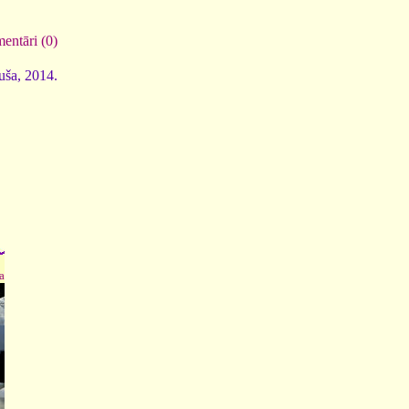
entāri (0)
luša, 2014.
a