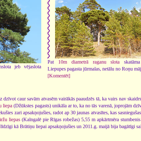
Pat
10m diametrā raganu slota
skatāma
slota jeb vējaslota
Liepupes pagasta jūrmalas, netālu no Roņu mā
[Komentēt]
dz dzīvot caur savām atvasēm vairākās paaudzēs tā, ka vairs nav skaidrs,
u liepa
(Džūkstes pagasts) unikāla ar to, ka no tās varenā, joprojām dzī
kušies zari apsakņojušies, radot ap 30 jaunas atvasītes, kas sasnieguša
ržu liepas
(Kalngalē pie Rīgas robežas) 5,55 m apkārtmēra stumbenis 
 līdzīgi kā Brātiņu liepai apsakņojušies un 2011.g. maijā bija bagātīgi sa