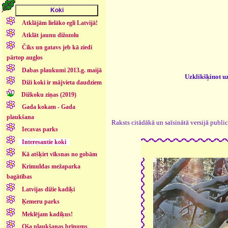
Atklājām lielāko egli Latvijā!
Atklāt jaunu dižozolu
Čiks un gatavs jeb kā ziedi
pārtop augļos
Dabas plaukumi 2013.g. maijā
Uzklikšķinot u
Diži koki ir mājvieta daudziem
Dižkoku ziņas (2019)
Gada kokam - Gada
plaukšana
Raksts citādākā un saīsinātā versijā public
Iecavas parks
Interesantie koki
Kā atšķirt vīksnas no gobām
Krimuldas mežaparka
bagātības
Latvijas dižie kadiķi
Ķemeru parks
Meklējam kadiķus!
Oša plaukšanas brīnums