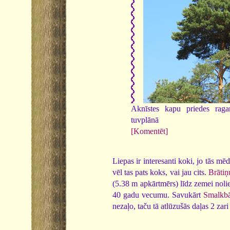
Aknīstes kapu priedes ragan
tuvplānā
[Komentēt]
Liepas ir interesanti koki, jo tās mē
vēl tas pats koks, vai jau cits.
Brātiņ
(5.38 m apkārtmērs) līdz zemei nolie
40 gadu vecumu. Savukārt
Smalkbā
nezaļo, taču tā atlūzušās daļas 2 zari