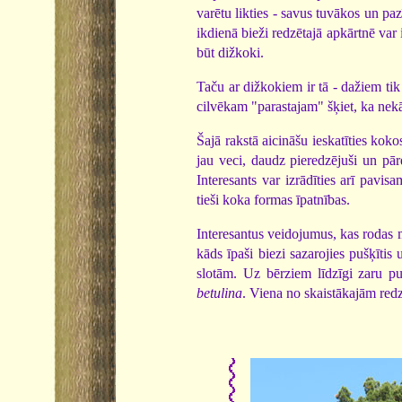
varētu likties - savus tuvākos un paz
ikdienā bieži redzētajā apkārtnē var i
būt dižkoki.
Taču ar dižkokiem ir tā - dažiem tik 
cilvēkam "parastajam" šķiet, ka nekā
Šajā rakstā aicināšu ieskatīties koko
jau veci, daudz pieredzējuši un pār
Interesants var izrādīties arī pavisa
tieši koka formas īpatnības.
Interesantus veidojumus, kas rodas mu
kāds īpaši biezi sazarojies pušķīt
slotām. Uz bērziem līdzīgi zaru pu
betulina
. Viena no skaistākajām red