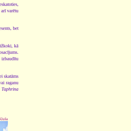
eskatoties,
 arī varētu
esents, bet
Dižkoki, kā
osacījums.
i izbaudītu
lei skatāms
vai raganu
i
Taphrina
 Kluša