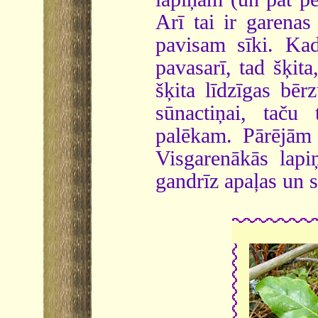
Arī tai ir garenas
pavisam sīki. Kad
pavasarī, tad šķit
šķita līdzīgas bē
sūnactiņai, taču
palēkam. Pārējām 
Visgarenākās lapi
gandrīz apaļas un s