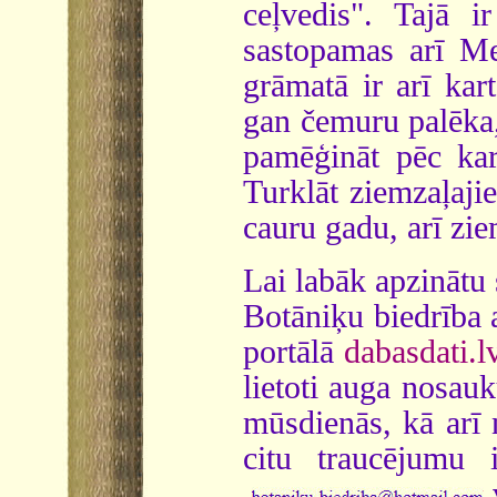
ceļvedis". Tajā i
sastopamas arī Me
grāmatā ir arī kar
gan čemuru palēka,
pamēģināt pēc kar
Turklāt ziemzaļaji
cauru gadu, arī zie
Lai labāk apzinātu 
Botāniķu biedrība 
portālā
dabasdati.l
lietoti auga nosau
mūsdienās, kā arī
citu traucējumu