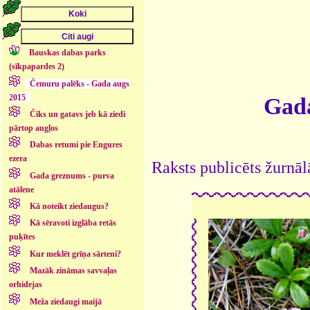
Bauskas dabas parks
(sīkpapardes 2)
Čemuru palēks - Gada augs
2015
Gada
Čiks un gatavs jeb kā ziedi
pārtop augļos
Dabas retumi pie Engures
ezera
Raksts publicēts žurnāl
Gada greznums - purva
atālene
Kā noteikt ziedaugus?
Kā sēravoti izglāba retās
puķītes
Kur meklēt grīņa sārteni?
Mazāk zināmas savvaļas
orhidejas
Meža ziedaugi maijā