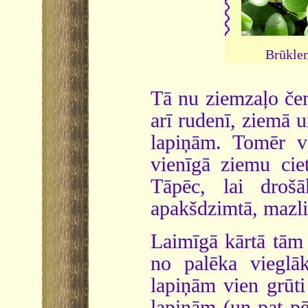
Brūklen
Tā nu ziemzaļo čem
arī rudenī, ziemā u
lapiņām. Tomēr v
vienīgā ziemu cie
Tāpēc, lai droš
apakšdzimtā, mazlie
Laimīgā kārtā tām 
no palēka vieglā
lapiņām vien grūti
lapiņām (un pat pē