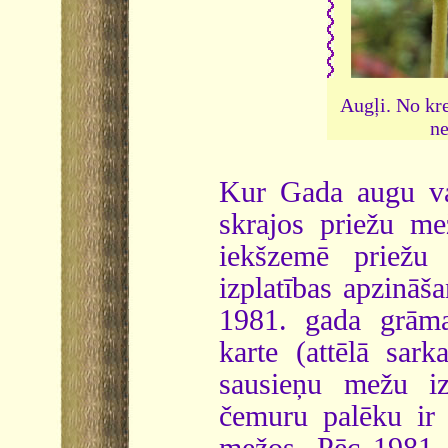
Augļi. No kre
ne
Kur Gada augu va
skrajos priežu me
iekšzemē priežu 
izplatības apzināša
1981. gada grāmat
karte (attēlā sark
sausieņu mežu iz
čemuru palēku ir 