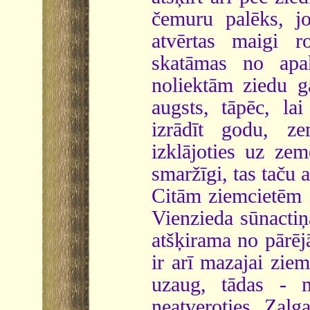
čemuru palēks, jo
atvērtas maigi r
skatāmas no apak
noliektām ziedu g
augsts, tāpēc, la
izrādīt godu, ze
izklājoties uz ze
smaržīgi, tas taču 
Citām ziemcietēm z
Vienzieda sūnactiņa
atšķirama no pārēj
ir arī mazajai zie
uzaug, tādas - m
neatveroties. Zaļga