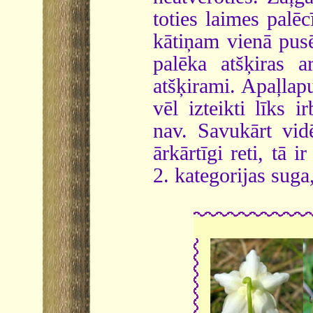
toties laimes palēcī
kātiņam vienā pusē
palēka atšķiras a
atšķirami. Apaļlapu
vēl izteikti līks 
nav. Savukārt vid
ārkārtīgi reti, tā
2. kategorijas suga,