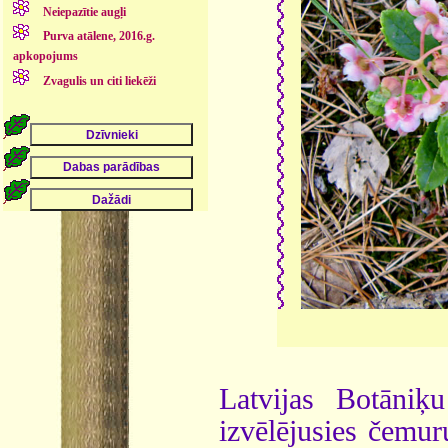
Neiepazītie augļi
Purva atālene, 2016.g.
apkopojums
Zvagulis un citi liekēži
Latvijas Botāni
izvēlējusies čemur