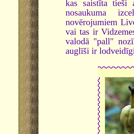
kas saistīta tieš
nosaukuma izce
novērojumiem Livon
vai tas ir Vidzeme
valodā "pall" noz
auglīši ir lodveidīg