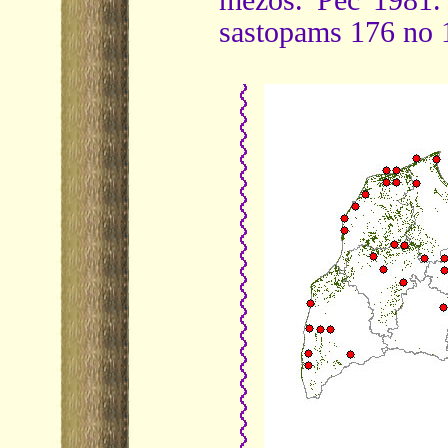
mežos. Pēc 1981. 
sastopams 176 no 1