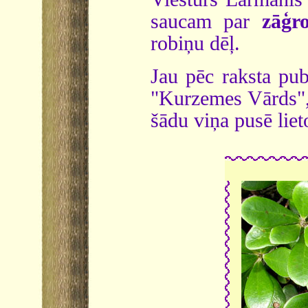
saucam par
zāģr
robiņu dēļ.
Jau pēc raksta pub
"Kurzemes Vārds",
šādu viņa pusē lie