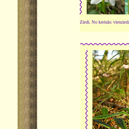
Ziedi. No kreisās: vienzied