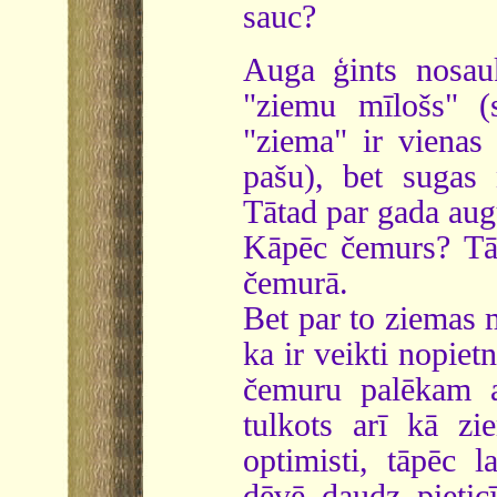
sauc?
Auga ģints nos
"ziemu mīlošs" (s
"ziema" ir vienas
pašu), bet suga
Tātad par gada aug
Kāpēc čemurs? Tāp
čemurā.
Bet par to ziemas 
ka ir veikti nopiet
čemuru palēkam ar
tulkots arī kā zi
optimisti, tāpēc 
dēvē daudz pietic