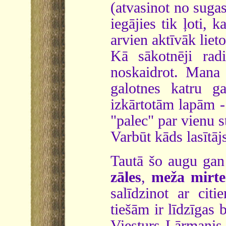
(atvasinot no suga
iegājies tik ļoti, 
arvien aktīvāk lie
Kā sākotnēji rad
noskaidrot. Mana
galotnes katru g
izkārtotām lapām -
"palec" par vienu 
Varbūt kāds lasītā
Tautā šo augu gan
zāles
,
meža mirte
salīdzinot ar cit
tiešām ir līdzīgas 
Viesturs Lārmanis 