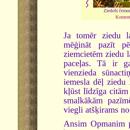
Ziedošs čemur
Koment
Ja tomēr ziedu la
mēģināt pazīt pē
ziemcietēm ziedu l
paceļas. Tā ir 
vienzieda sūnactiņ
iemesla dēļ ziedu 
kļūst līdzīga citām
smalkākām pazīmē
viegli atšķirams no
Ansim Opmanim pa