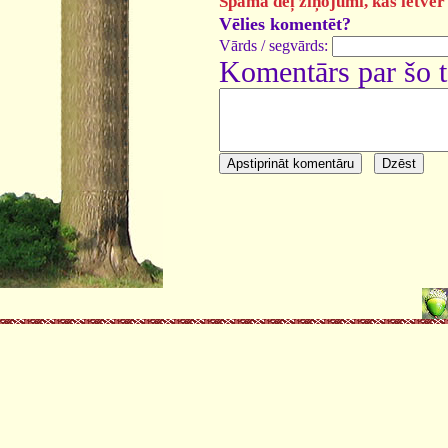
Spama dēļ ziņojumi, kas ietver 
Vēlies komentēt?
Vārds / segvārds:
Komentārs par šo 