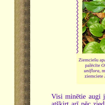
Ziemciešu apa
palēcīte
O
uniflora
, 
ziemciete
Visi minētie augi j
atšķirt arī pēc zie