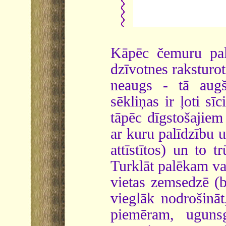
Kāpēc čemuru palē
dzīvotnes raksturo
neaugs - tā augš
sēkliņas ir ļoti sī
tāpēc dīgstošajie
ar kuru palīdzību 
attīstītos) un to 
Turklāt palēkam va
vietas zemsedzē (
vieglāk nodrošināt
piemēram, ugunsg