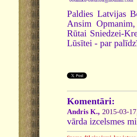
Paldies Latvijas 
Ansim Opmanim, V
Rūtai Sniedzei-Kre
Lūsītei - par palīd
Komentāri:
Andris K.,
2015-03-17
vārda izcelsmes m