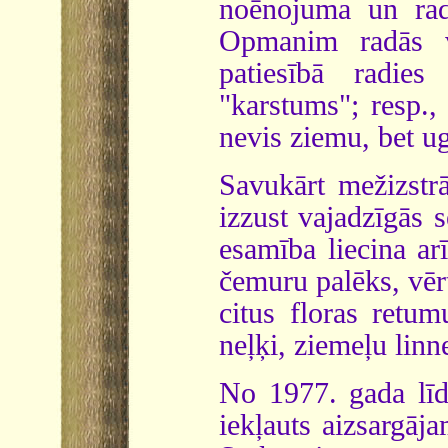
noēnojuma un rad
Opmanim radās v
patiesībā radie
"karstums"; resp.
nevis ziemu, bet ug
Savukārt mežizstr
izzust vajadzīgās s
esamība liecina ar
čemuru palēks, vērts
citus floras retu
neļķi, ziemeļu linn
No 1977. gada līd
iekļauts aizsargāja