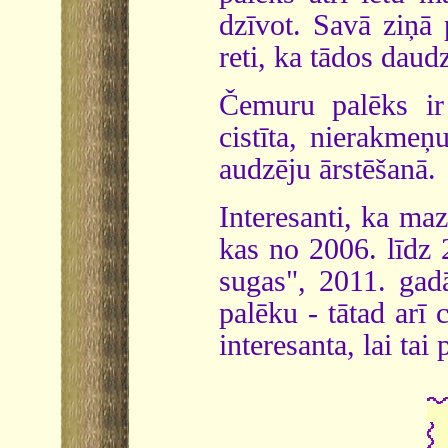
dzīvot. Savā ziņā
reti, ka tādos daud
Čemuru palēks ir 
cistīta, nierakmeņ
audzēju ārstēšanā.
Interesanti, ka ma
kas no 2006. līdz 
sugas", 2011. gad
palēku - tātad arī
interesanta, lai ta