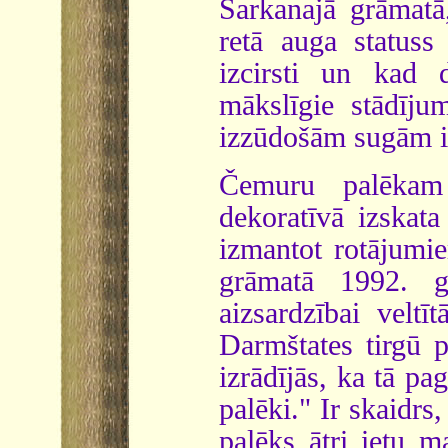
Sarkanajā grāmatā,
retā auga statuss
izcirsti un kad 
mākslīgie stādīju
izzūdošām sugām i
Čemuru palēkam 
dekoratīvā izskat
izmantot rotājumie
grāmatā 1992. g
aizsardzībai veltī
Darmštates tirgū p
izrādījās, ka tā p
palēki." Ir skaidrs
palēks ātri ietu m