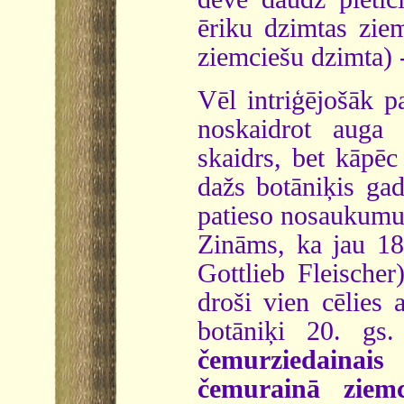
ēriku dzimtas ziem
ziemciešu dzimta) -
Vēl intriģējošāk 
noskaidrot auga
skaidrs, bet kāpēc
dažs botāniķis ga
patieso nosaukumu
Zināms, ka jau 18
Gottlieb Fleische
droši vien cēlies a
botāniķi 20. gs.
čemurziedainais 
čemurainā ziemc