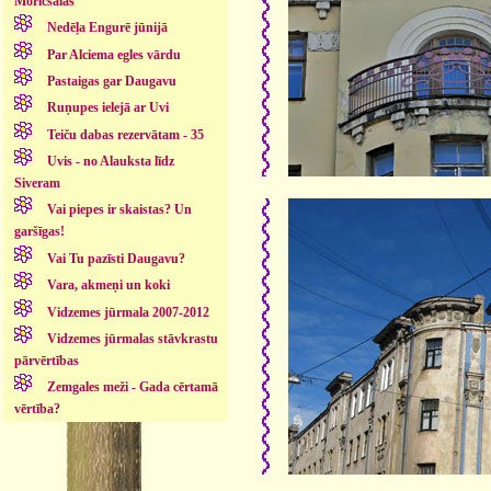
Moricsalas
Nedēļa Engurē jūnijā
Par Alciema egles vārdu
Pastaigas gar Daugavu
Ruņupes ielejā ar Uvi
Teiču dabas rezervātam - 35
Uvis - no Alauksta līdz
Siveram
Vai piepes ir skaistas? Un
garšīgas!
Vai Tu pazīsti Daugavu?
Vara, akmeņi un koki
Vidzemes jūrmala 2007-2012
Vidzemes jūrmalas stāvkrastu
pārvērtības
Zemgales meži - Gada cērtamā
vērtība?