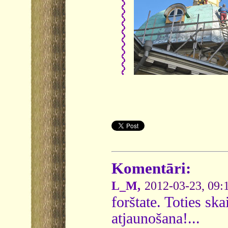
Komentāri:
L_M,
2012-03-23, 09:
forštate. Toties sk
atjaunošana!...