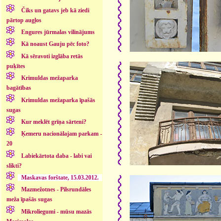
Čiks un gatavs jeb kā ziedi
pārtop augļos
Engures jūrmalas vilinājums
Kā noaust Gauju pēc foto?
Kā sēravoti izglāba retās
puķītes
Krimuldas mežaparka
bagātības
Krimuldas mežaparka īpašās
sugas
Kur meklēt grīņa sārteni?
Ķemeru nacionālajam parkam -
20
Labiekārtota daba - labi vai
slikti?
Maskavas forštate, 15.03.2012.
Mazmežotnes - Pilsrundāles
meža īpašās sugas
Mikroliegumi - mūsu mazās