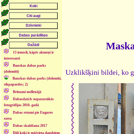
Maskav
13 iemesli, kāpēc akmeņi ir
interesanti
Bauskas dabas parks
Uzklikšķini bildei, ko g
(dolomīti)
Bauskas dabas parks (dolomīti,
sīkpapardes; 2)
Brīnumi mellenājā
Dabasdati.lv neparastākās
fotogrāfijas 2016. gadā
Dabas retumi pie Engures
ezera
Dabas skaitīšana 2017
Diži koki ir mājvieta daudziem